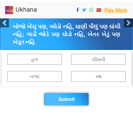
Ukhana
Play More
બોજો ખેંચું પણ, ગધેડો નહિ, ઘાણી પીલું પણ ઘાંચી
Previous
N
નહિ; ગાડી જોડે પણ ઘોડો નહિ, ખેતર ખેડું પણ
ખેડૂત નહિ
હળ
ચીમની
બળદ
રથ
Submit