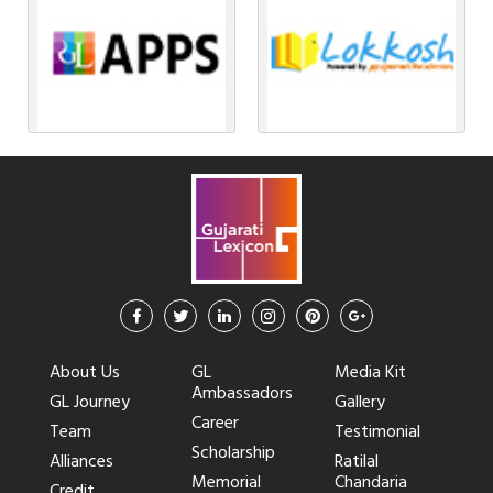
About Us
GL
Media Kit
Ambassadors
GL Journey
Gallery
Career
Team
Testimonial
Scholarship
Alliances
Ratilal
Memorial
Chandaria
Credit