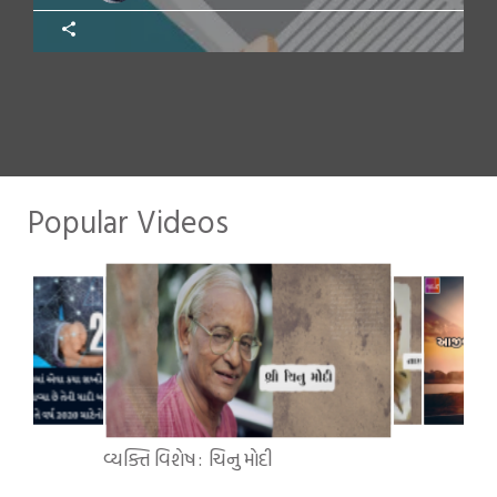
Popular Videos
વ્યક્તિ વિશેષ : ચિનુ મોદી