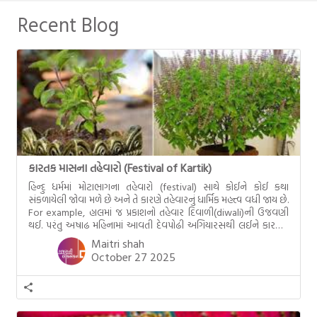
Recent Blog
કારતક માસના તહેવારો (Festival of Kartik)
હિન્દુ ધર્મમાં મોટાભાગના તહેવારો (festival) સાથે કોઈને કોઈ કથા
સંકળાયેલી જોવા મળે છે અને તે કારણે તહેવારનું ધાર્મિક મહત્ત્વ વધી જાય છે.
For example, હાલમાં જ પ્રકાશનો તહેવાર દિવાળી(diwali)ની ઉજવણી
થઈ. પરંતુ અષાઢ મહિનામાં આવતી દેવપોઢી અગિયારસથી લઈને કારતિક
સુદ અગિયારસના રોજ આવતી દેવ ઊઠી અગિયારસ વચ્ચે મોટેભાગે
Maitri shah
યજ્ઞોપવીત સંસ્કાર, લગ્ન, દીક્ષાગ્રહણ, યજ્ઞ, ગૃહપ્રવેશ જેવા […]
October 27 2025