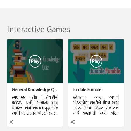
Interactive Games
Play
Play
General Knowledge Quiz
Jumble Fumble
સ્પર્ધાત્મક પરીક્ષાની તૈયારીમાં
કહેવતના આડા અવળાં
મદદરૂપ થતી, સામાન્ય જ્ઞાન
ગોઠવાયેલા શબ્દોને યોગ્ય ક્રમમાં
વધારતી અને અબાલ-વૃદ્ધ સૌને
ગોઠવી સાચી કહેવત અને તેનો
રમવી પસંદ રમત એટલે જનરલ
અર્થ જણાવતી રમત એટલે
નોલેજ ક્વિઝ.
જંબલ ફંબલ