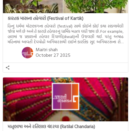
કારતક માસના તહેવારો (Festival of Kartik)
હિન્દુ ધર્મમાં મોટાભાગના તહેવારો (festival) સાથે કોઈને કોઈ કથા સંકળાયેલી
જોવા મળે છે અને તે કારણે તહેવારનું ધાર્મિક મહત્ત્વ વધી જાય છે. For example,
હાલમાં જ પ્રકાશનો તહેવાર દિવાળી(diwali)ની ઉજવણી થઈ. પરંતુ અષાઢ
મહિનામાં આવતી દેવપોઢી અગિયારસથી લઈને કારતિક સુદ અગિયારસના રોજ
આવતી દેવ ઊઠી અગિયારસ વચ્ચે મોટેભાગે યજ્ઞોપવીત સંસ્કાર, લગ્ન,
Maitri shah
દીક્ષાગ્રહણ, યજ્ઞ, ગૃહપ્રવેશ જેવા […]
October 27 2025
માતૃભાષા અને રતિલાલ ચંદરયા (Ratilal Chandaria)