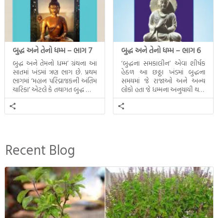
બુદ્ધ અને તેનો ધમ્મ – ભાગ 7
બુદ્ધ અને તેનો ધમ્મ – ભાગ 6
બુદ્ધ અને તેમનો ધમ્મ’ ગ્રંથના આ
‘બુદ્ધના સમકાલીન’ એવા શીર્ષક
સાતમાં ખંડમાં ત્રણ ભાગ છે. પ્રથમ
હેઠળ આ છઠ્ઠા ખંડમાં બુદ્ધના
ભાગમાં ‘મહાન પરિવ્રાજકની અંતિમ
સમયમાં જે રાજાઓ અને અન્ય
ચારિકા’ એટલે કે તથાગત બુદ્ધ સાથે
લોકો હતા જે ધમ્મના અનુયાયી થયા.
સતત પરિભ્રમણ કરતા સહચારીઓ
તેમનો અને બુદ્ધ વચ્ચે થયેલો
સાથે ફરી એકવારની
સત્સંગ વીશે જાણકારી મળે છે.
મુલાકાત, બીજા ભાગમાં તથાગતે
વૈશાલીથી વિદાય લીધી તે
અને ત્રીજા ભાગમાં તથાગતે
બનાવેલા ધમ્મને જ પોતાના
Recent Blog
ઉત્તરાધિકારી તરીકે સ્થાપે છે તે
દૃશ્યો અંકિત થયાં છે. ટૂંકમાં બુદ્ધનાં
જીવનના અંતિમ દિવસોની યાત્રાનો
પરિપાક જોવા મળે […]