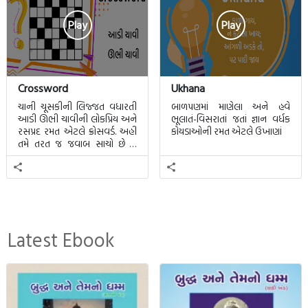
Play
Play
Crossword
Ukhana
ચાની ચૂસકીની લિજ્જત વધારતી
બાળપણમાં માણેલા અને હવે
આડી ઊભી ચાવીની લોકપ્રિય અને
ભૂલાતં-વિસરાતાં જતાં જ્ઞાન વર્ધક
રસપ્રદ રમત એટલે ક્રોસવર્ડ. અહીં
કોયડાઓની રમત એટલે ઉખાણાં
તમે તરત જ જવાબ સાચો છે કે
ખોટો તે જાણી શકાશે.
Latest Ebook