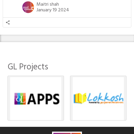
તીર્થંકરોમાંથી પાંચ-પાંચ તીર્થંકરોનાં કલ્યાણકો અહીં આવ્યાં છે. દરેક તીર્થંકરના
Maitri shah
જીવનની ચ્યવન(માતાના […]
January 19 2024
GL Projects