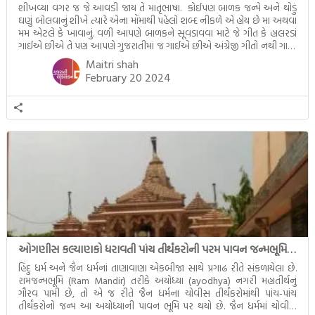
શીખવ્યા વગર જ જે આવડી જાય તે માતૃભાષા. કોઈપણ બાળક જન્મે અને થોડું
ઘણું બોલવાનું શીખે ત્યારે એના મોંમાથી પહેલો શબ્દ નીકળે એ હોય છે મા અથવા
મમ એટલે કે ખાવાનું. વળી આપણે બાળકને સૂવડાવવા માટે જે ગીત કે હાલરડાં
ગાઈએ છીએ તે પણ આપણે ગુજરાતીમાં જ ગાઈએ છીએ અંગ્રેજી ગીતો નથી ગાતા.
આમ બાળકને […]
Maitri shah
February 20 2024
ઓગણીસ કલ્યાણકો ધરાવતી પાંચ તીર્થંકરોની પરમ પાવન જન્મભૂમિ – અયોધ્યા (Ayodhya)
હિંદુ ધર્મ અને જૈન ધર્મનાં તાણાવાણા એકબીજા સાથે પ્રગાઢ રીતે સંકળાયેલા છે.
રામજન્મભૂમિ (Ram Mandir) તરીકે અયોધ્યા (ayodhya) નગરી મહાતીર્થનું
ગૌરવ પામી છે, તો એ જ રીતે જૈન ધર્મના ચોવીસ તીર્થંકરોમાંથી પાંચ-પાંચ
તીર્થંકરોનો જન્મ આ અયોધ્યાની પાવન ભૂમિ પર થયો છે. જૈન ધર્મમાં ચોવીસ