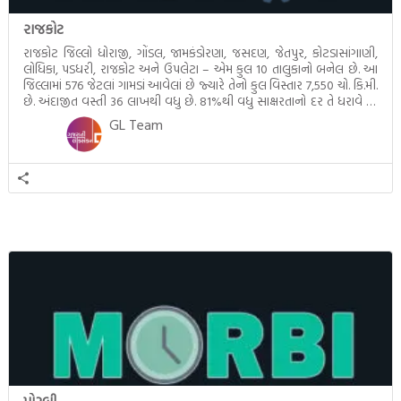
રાજકોટ
રાજકોટ જિલ્લો ધોરાજી, ગોંડલ, જામકંડોરણા, જસદણ, જેતપુર, કોટડાસાંગાણી,
લોધિકા, પડધરી, રાજકોટ અને ઉપલેટા – એમ કુલ 10 તાલુકાનો બનેલ છે. આ
જિલ્લામાં 576 જેટલાં ગામડાં આવેલાં છે જ્યારે તેનો કુલ વિસ્તાર 7,550 ચો. કિ.મી.
છે. અંદાજીત વસ્તી 36 લાખથી વધુ છે. 81%થી વધુ સાક્ષરતાનો દર તે ધરાવે છે.
ગાંધીજીના બાળપણ સાથે સંકળાયેલ રાજકોટમાં સૌરાષ્ટ્રનો સાંસ્કૃતિક […]
GL Team