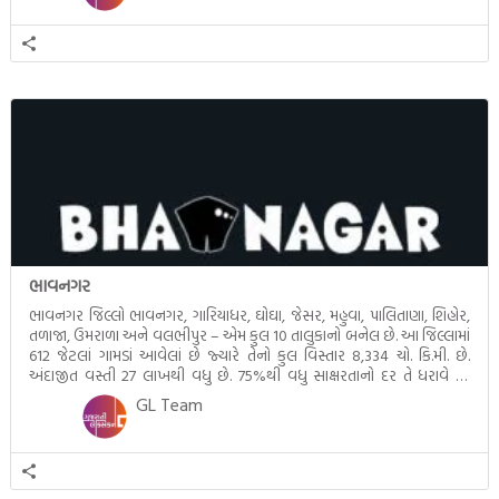
ભાવનગર
ભાવનગર જિલ્લો ભાવનગર, ગારિયાધર, ઘોઘા, જેસર, મહુવા, પાલિતાણા, શિહોર,
તળાજા, ઉમરાળા અને વલભીપુર – એમ કુલ 10 તાલુકાનો બનેલ છે. આ જિલ્લામાં
612 જેટલાં ગામડાં આવેલાં છે જ્યારે તેનો કુલ વિસ્તાર 8,334 ચો. કિ.મી. છે.
અંદાજીત વસ્તી 27 લાખથી વધુ છે. 75%થી વધુ સાક્ષરતાનો દર તે ધરાવે છે.
જિલ્લાનું મુખ્ય મથક ભાવનગર સૌરાષ્ટ્રસ્થિત બધી કળાઓનો […]
GL Team