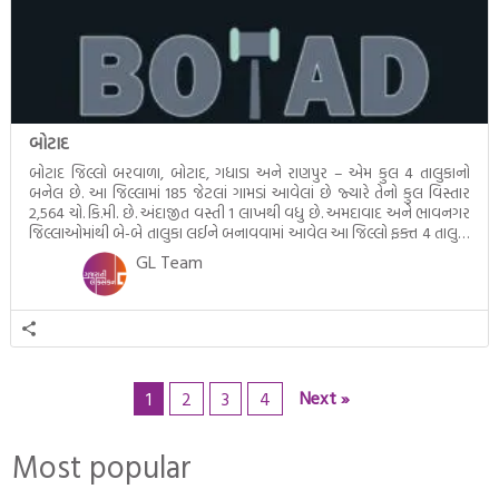
બોટાદ
બોટાદ જિલ્લો બરવાળા, બોટાદ, ગધાડા અને રાણપુર – એમ કુલ 4 તાલુકાનો
બનેલ છે. આ જિલ્લામાં 185 જેટલાં ગામડાં આવેલાં છે જ્યારે તેનો કુલ વિસ્તાર
2,564 ચો. કિ.મી. છે. અંદાજીત વસ્તી 1 લાખથી વધુ છે. અમદાવાદ અને ભાવનગર
જિલ્લાઓમાંથી બે-બે તાલુકા લઈને બનાવવામાં આવેલ આ જિલ્લો ફક્ત 4 તાલુકા
સાથેનો સૌથી નાનો જિલ્લો છે. બોટાદ […]
GL Team
Next »
1
2
3
4
Most popular