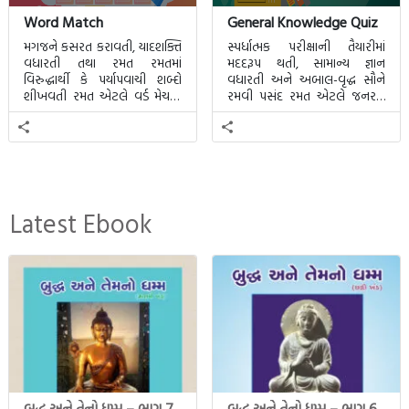
Word Match
General Knowledge Quiz
મગજને કસરત કરાવતી, યાદશક્તિ
સ્પર્ધાત્મક પરીક્ષાની તૈયારીમાં
વધારતી તથા રમત રમતમાં
મદદરૂપ થતી, સામાન્ય જ્ઞાન
વિરુદ્ધાર્થી કે પર્યાપવાચી શબ્દો
વધારતી અને અબાલ-વૃદ્ધ સૌને
શીખવતી રમત એટલે વર્ડ મેચમાં.
રમવી પસંદ રમત એટલે જનરલ
આ રમતમાં 20 બ્લોક પાછળ 20
નોલેજ ક્વિઝ.
શબ્દો છુપાયેલા હશે.
Latest Ebook
બુદ્ધ અને તેનો ધમ્મ – ભાગ 7
બુદ્ધ અને તેનો ધમ્મ – ભાગ 6