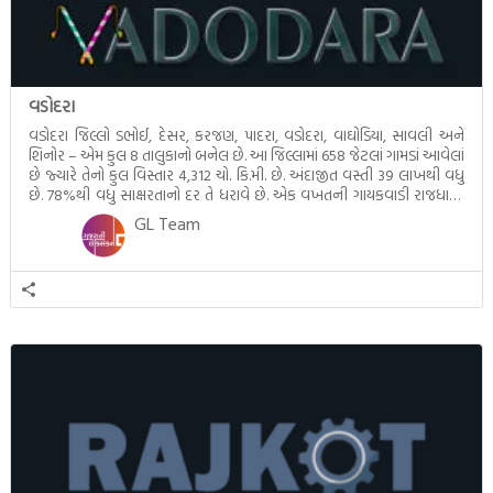
વડોદરા
વડોદરા જિલ્લો ડભોઈ, દેસર, કરજણ, પાદરા, વડોદરા, વાઘોડિયા, સાવલી અને
શિનોર – એમ કુલ 8 તાલુકાનો બનેલ છે. આ જિલ્લામાં 658 જેટલાં ગામડાં આવેલાં
છે જ્યારે તેનો કુલ વિસ્તાર 4,312 ચો. કિ.મી. છે. અંદાજીત વસ્તી 39 લાખથી વધુ
છે. 78%થી વધુ સાક્ષરતાનો દર તે ધરાવે છે. એક વખતની ગાયકવાડી રાજધાની
એવું વડોદરા મહેલો, ઉદ્યાનો, મંદિરો […]
GL Team