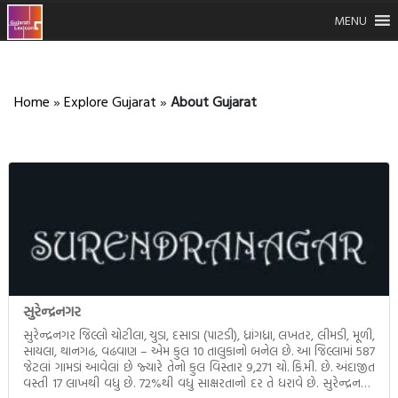
MENU
Home
»
Explore Gujarat
»
About Gujarat
સુરેન્દ્રનગર
સુરેન્દ્રનગર જિલ્લો ચોટીલા, ચુડા, દસાડા (પાટડી), ધ્રાંગધ્રા, લખતર, લીમડી, મૂળી,
સાયલા, થાનગઢ, વઢવાણ – એમ કુલ 10 તાલુકાનો બનેલ છે. આ જિલ્લામાં 587
જેટલાં ગામડાં આવેલાં છે જ્યારે તેનો કુલ વિસ્તાર 9,271 ચો. કિ.મી. છે. અંદાજીત
વસ્તી 17 લાખથી વધુ છે. 72%થી વધુ સાક્ષરતાનો દર તે ધરાવે છે. સુરેન્દ્રનગર