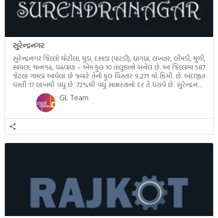
સુરેન્દ્રનગર
સુરેન્દ્રનગર જિલ્લો ચોટીલા, ચુડા, દસાડા (પાટડી), ધ્રાંગધ્રા, લખતર, લીમડી, મૂળી,
સાયલા, થાનગઢ, વઢવાણ – એમ કુલ 10 તાલુકાનો બનેલ છે. આ જિલ્લામાં 587
જેટલાં ગામડાં આવેલાં છે જ્યારે તેનો કુલ વિસ્તાર 9,271 ચો. કિ.મી. છે. અંદાજીત
વસ્તી 17 લાખથી વધુ છે. 72%થી વધુ સાક્ષરતાનો દર તે ધરાવે છે. સુરેન્દ્રનગર
સૂતરના વેપારનું મથક છે. આ જિલ્લામાં […]
GL Team