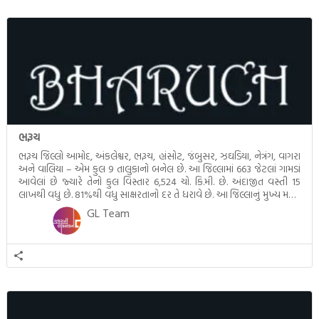
ભરૂચ
ભરૂચ જિલ્લો આમોદ, અંકલેશ્વર, ભરૂચ, હાંસોટ, જંબુસર, ઝઘડિયા, નેત્રંગ, વાગરા
અને વાલિયા – એમ કુલ 9 તાલુકાનો બનેલ છે. આ જિલ્લામાં 663 જેટલાં ગામડાં
આવેલાં છે જ્યારે તેનો કુલ વિસ્તાર 6,524 ચો. કિ.મી. છે. અંદાજીત વસ્તી 15
લાખથી વધુ છે. 81%થી વધુ સાક્ષરતાનો દર તે ધરાવે છે. આ જિલ્લાનું મુખ્ય મથક
ભરૂચ ગુજરાતનું બંદર સ્વરૂપનું […]
GL Team