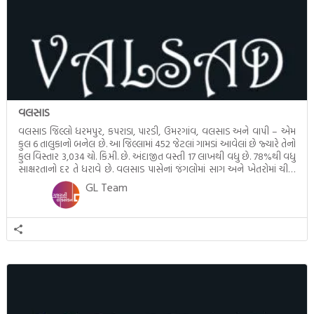
વલસાડ
વલસાડ જિલ્લો ધરમપુર, કપરાડા, પારડી, ઉમરગાંવ, વલસાડ અને વાપી – એમ
કુલ 6 તાલુકાનો બનેલ છે. આ જિલ્લામાં 452 જેટલાં ગામડાં આવેલાં છે જ્યારે તેનો
કુલ વિસ્તાર 3,034 ચો. કિ.મી. છે. અંદાજીત વસ્તી 17 લાખથી વધુ છે. 78%થી વધુ
સાક્ષરતાનો દર તે ધરાવે છે. વલસાડ પાસેનાં જંગલોમાં સાગ અને ખેતરોમાં ચીકુ,
કેરી વગેરે ફળો મળે […]
GL Team