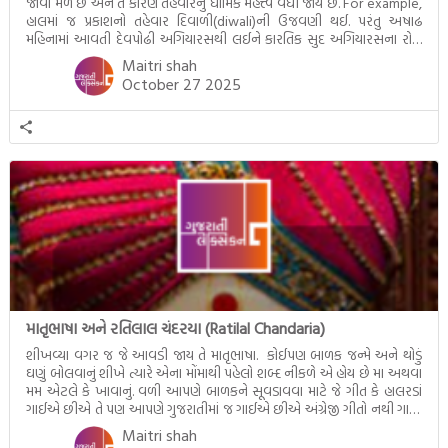
જોવા મળે છે અને તે કારણે તહેવારનું ધાર્મિક મહત્ત્વ વધી જાય છે. For example,
હાલમાં જ પ્રકાશનો તહેવાર દિવાળી(diwali)ની ઉજવણી થઈ. પરંતુ અષાઢ
મહિનામાં આવતી દેવપોઢી અગિયારસથી લઈને કારતિક સુદ અગિયારસના રોજ
આવતી દેવ ઊઠી અગિયારસ વચ્ચે મોટેભાગે યજ્ઞોપવીત સંસ્કાર, લગ્ન,
Maitri shah
દીક્ષાગ્રહણ, યજ્ઞ, ગૃહપ્રવેશ જેવા […]
October 27 2025
માતૃભાષા અને રતિલાલ ચંદરયા (Ratilal Chandaria)
શીખવ્યા વગર જ જે આવડી જાય તે માતૃભાષા. કોઈપણ બાળક જન્મે અને થોડું
ઘણું બોલવાનું શીખે ત્યારે એના મોંમાથી પહેલો શબ્દ નીકળે એ હોય છે મા અથવા
મમ એટલે કે ખાવાનું. વળી આપણે બાળકને સૂવડાવવા માટે જે ગીત કે હાલરડાં
ગાઈએ છીએ તે પણ આપણે ગુજરાતીમાં જ ગાઈએ છીએ અંગ્રેજી ગીતો નથી ગાતા.
આમ બાળકને […]
Maitri shah