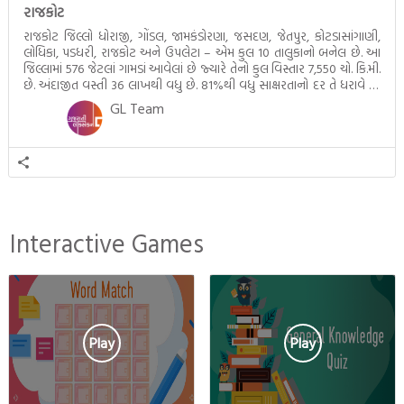
રાજકોટ
રાજકોટ જિલ્લો ધોરાજી, ગોંડલ, જામકંડોરણા, જસદણ, જેતપુર, કોટડાસાંગાણી,
લોધિકા, પડધરી, રાજકોટ અને ઉપલેટા – એમ કુલ 10 તાલુકાનો બનેલ છે. આ
જિલ્લામાં 576 જેટલાં ગામડાં આવેલાં છે જ્યારે તેનો કુલ વિસ્તાર 7,550 ચો. કિ.મી.
છે. અંદાજીત વસ્તી 36 લાખથી વધુ છે. 81%થી વધુ સાક્ષરતાનો દર તે ધરાવે છે.
ગાંધીજીના બાળપણ સાથે સંકળાયેલ રાજકોટમાં સૌરાષ્ટ્રનો સાંસ્કૃતિક […]
GL Team
Interactive Games
Play
Play