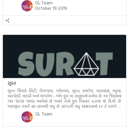
સૂતરના વેપારનું મથક છે. આ જિલ્લામાં […]
GL Team
October 19 2019
સુરત
સુરત જિલ્લો સિટી, ઉમરપાડા, ઓલપાડ, સુરત, કામરેજ, પલસાણા, મહુવા,
બારડોલી, માંડવી અને માંગરોળ – એમ કુલ 10 તાલુકાનો બનેલ છે. આ જિલ્લામાં
745 જેટલાં ગામડાં આવેલાં છે જ્યારે તેનો કુલ વિસ્તાર 4,418 ચો. કિ.મી. છે.
અંદાજીત વસ્તી 60 લાખથી વધુ છે. 85%થી વધુ સાક્ષરતાનો દર તે ધરાવે છે.
સત્તરમા અને અઢારમા સૈકામાં સુરતની ભારતના અગત્યના […]
GL Team