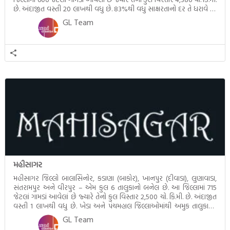
છે. અંદાજીત વસ્તી 20 લાખથી વધુ છે. 83%થી વધુ સાક્ષરતાનો દર તે ધરાવે છે.
જિલ્લાનું વડું મથક મહેસાણા દૂધસાગર ડેરી અને […]
GL Team
મહીસાગર
મહીસાગર જિલ્લો બાલાસિનોર, કડાણા (બાકોર), ખાનપુર (દીવાડા), લુણાવાડા,
સંતરામપુર અને વીરપુર – એમ કુલ 6 તાલુકાનો બનેલ છે. આ જિલ્લામાં 715
જેટલાં ગામડાં આવેલાં છે જ્યારે તેનો કુલ વિસ્તાર 2,500 ચો. કિ.મી. છે. અંદાજીત
વસ્તી 1 લાખથી વધુ છે. ખેડા અને પંચમહાલ જિલ્લાઓમાંથી અમુક તાલુકાઓ
લઈને આ નવા જિલ્લાની રચના કરવામાં આવેલ છે, જેનો સૌથી […]
GL Team