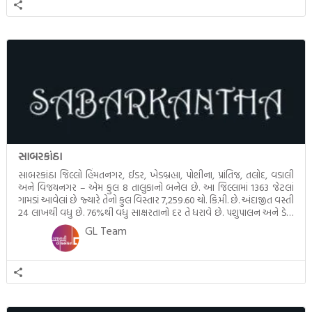
સાબરકાંઠા
સાબરકાંઠા જિલ્લો હિંમતનગર, ઈડર, ખેડબ્રહ્મા, પોશીના, પ્રાંતિજ, તલોદ, વડાલી
અને વિજયનગર – એમ કુલ 8 તાલુકાનો બનેલ છે. આ જિલ્લામાં 1363 જેટલાં
ગામડાં આવેલાં છે જ્યારે તેનો કુલ વિસ્તાર 7,259.60 ચો. કિ.મી. છે. અંદાજીત વસ્તી
24 લાખથી વધુ છે. 76%થી વધુ સાક્ષરતાનો દર તે ધરાવે છે. પશુપાલન અને ડેરી
ઉદ્યોગ માટે જાણીતા ઉત્તર ગુજરાતના આ […]
GL Team