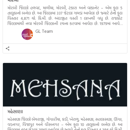
મોરબી
મોરબી જિલ્લો હળવદ, માળીયા, મોરબી, ટંકારા અને વાંકાનેર – એમ કુલ 5
તાલુકાનો બનેલ છે. આ જિલ્લામાં 337 જેટલાં ગામડાં આવેલાં છે જ્યારે તેનો કુલ
વિસ્તાર 4,871 ચો. કિ.મી. છે. અંદાજીત વસ્તી 1 લાખથી વધુ છે. રાજકોટ
જિલ્લામાંથી નવા મોરબી જિલ્લાની રચના કરવામાં આવેલ છે. 1979માં આવેલ
મચ્છુ નદીના પૂરને કારણે મોરબી શહેર તબાહ થઈ […]
GL Team
મહેસાણા
મહેસાણા જિલ્લો બેચરાજી, ગોઝારીયા, કડી, ખેરાળુ, મહેસાણા, સતલાસણા, ઊંઝા,
વડનગર, વિજાપુર અને વીસનગર – એમ કુલ 10 તાલુકાનો બનેલ છે. આ
જિલ્લામાં 606 જેટલાં ગામડાં આવેલાં છે જ્યારે તેનો કુલ વિસ્તાર 4,386 ચો. કિ.મી.