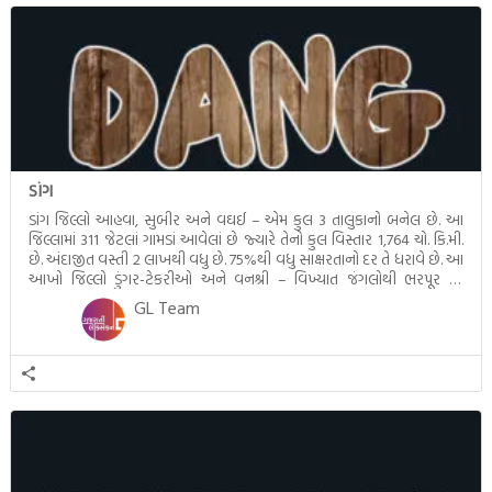
ડાંગ
ડાંગ જિલ્લો આહવા, સુબીર અને વઘઈ – એમ કુલ 3 તાલુકાનો બનેલ છે. આ
જિલ્લામાં 311 જેટલાં ગામડાં આવેલાં છે જ્યારે તેનો કુલ વિસ્તાર 1,764 ચો. કિ.મી.
છે. અંદાજીત વસ્તી 2 લાખથી વધુ છે. 75%થી વધુ સાક્ષરતાનો દર તે ધરાવે છે. આ
આખો જિલ્લો ડુંગર-ટેકરીઓ અને વનશ્રી – વિખ્યાત જંગલોથી ભરપૂર છે.
જંગલમાંથી વિશાળ પ્રમાણમાં […]
GL Team