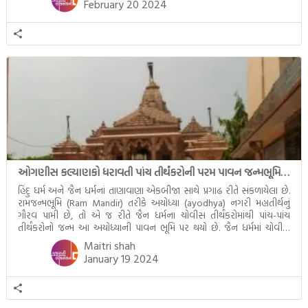
February 20 2024
ઓગણીસ કલ્યાણકો ધરાવતી પાંચ તીર્થંકરોની પરમ પાવન જન્મભૂમિ – અયોધ્યા (Ayodhya)
હિંદુ ધર્મ અને જૈન ધર્મનાં તાણાવાણા એકબીજા સાથે પ્રગાઢ રીતે સંકળાયેલા છે.
રામજન્મભૂમિ (Ram Mandir) તરીકે અયોધ્યા (ayodhya) નગરી મહાતીર્થનું
ગૌરવ પામી છે, તો એ જ રીતે જૈન ધર્મના ચોવીસ તીર્થંકરોમાંથી પાંચ-પાંચ
તીર્થંકરોનો જન્મ આ અયોધ્યાની પાવન ભૂમિ પર થયો છે. જૈન ધર્મમાં ચોવીસ
તીર્થંકરોમાંથી પાંચ-પાંચ તીર્થંકરોનાં કલ્યાણકો અહીં આવ્યાં છે. દરેક તીર્થંકરના
Maitri shah
જીવનની ચ્યવન(માતાના […]
January 19 2024