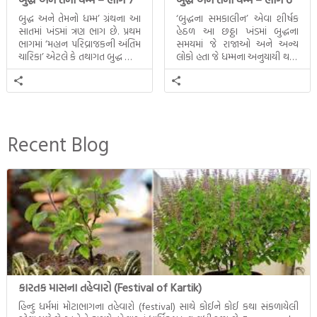
બુદ્ધ અને તેમનો ધમ્મ’ ગ્રંથના આ
‘બુદ્ધના સમકાલીન’ એવા શીર્ષક
સાતમાં ખંડમાં ત્રણ ભાગ છે. પ્રથમ
હેઠળ આ છઠ્ઠા ખંડમાં બુદ્ધના
ભાગમાં ‘મહાન પરિવ્રાજકની અંતિમ
સમયમાં જે રાજાઓ અને અન્ય
ચારિકા’ એટલે કે તથાગત બુદ્ધ સાથે
લોકો હતા જે ધમ્મના અનુયાયી થયા.
સતત પરિભ્રમણ કરતા સહચારીઓ
તેમનો અને બુદ્ધ વચ્ચે થયેલો
સાથે ફરી એકવારની
સત્સંગ વીશે જાણકારી મળે છે.
મુલાકાત, બીજા ભાગમાં તથાગતે
વૈશાલીથી વિદાય લીધી તે
અને ત્રીજા ભાગમાં તથાગતે
બનાવેલા ધમ્મને જ પોતાના
Recent Blog
ઉત્તરાધિકારી તરીકે સ્થાપે છે તે
દૃશ્યો અંકિત થયાં છે. ટૂંકમાં બુદ્ધનાં
જીવનના અંતિમ દિવસોની યાત્રાનો
પરિપાક જોવા મળે […]
કારતક માસના તહેવારો (Festival of Kartik)
હિન્દુ ધર્મમાં મોટાભાગના તહેવારો (festival) સાથે કોઈને કોઈ કથા સંકળાયેલી