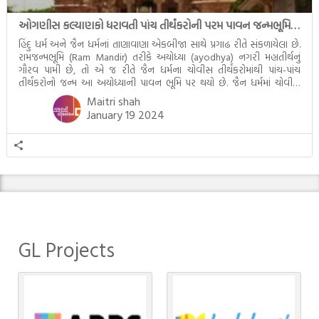
ઓગણીસ કલ્યાણકો ધરાવતી પાંચ તીર્થંકરોની પરમ પાવન જન્મભૂમિ – અયોધ્યા (Ayodhya)
હિંદુ ધર્મ અને જૈન ધર્મનાં તાણાવાણા એકબીજા સાથે પ્રગાઢ રીતે સંકળાયેલા છે.
રામજન્મભૂમિ (Ram Mandir) તરીકે અયોધ્યા (ayodhya) નગરી મહાતીર્થનું
ગૌરવ પામી છે, તો એ જ રીતે જૈન ધર્મના ચોવીસ તીર્થંકરોમાંથી પાંચ-પાંચ
તીર્થંકરોનો જન્મ આ અયોધ્યાની પાવન ભૂમિ પર થયો છે. જૈન ધર્મમાં ચોવીસ
તીર્થંકરોમાંથી પાંચ-પાંચ તીર્થંકરોનાં કલ્યાણકો અહીં આવ્યાં છે. દરેક તીર્થંકરના
Maitri shah
જીવનની ચ્યવન(માતાના […]
January 19 2024
GL Projects