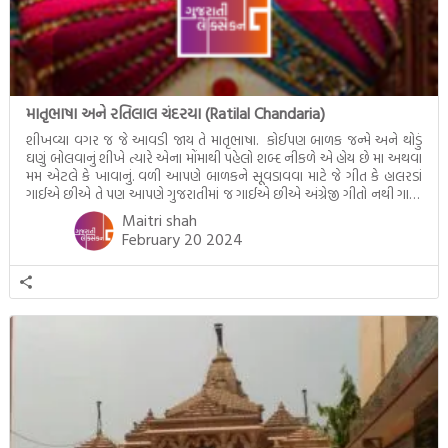
માતૃભાષા અને રતિલાલ ચંદરયા (Ratilal Chandaria)
શીખવ્યા વગર જ જે આવડી જાય તે માતૃભાષા. કોઈપણ બાળક જન્મે અને થોડું
ઘણું બોલવાનું શીખે ત્યારે એના મોંમાથી પહેલો શબ્દ નીકળે એ હોય છે મા અથવા
મમ એટલે કે ખાવાનું. વળી આપણે બાળકને સૂવડાવવા માટે જે ગીત કે હાલરડાં
ગાઈએ છીએ તે પણ આપણે ગુજરાતીમાં જ ગાઈએ છીએ અંગ્રેજી ગીતો નથી ગાતા.
આમ બાળકને […]
Maitri shah
February 20 2024