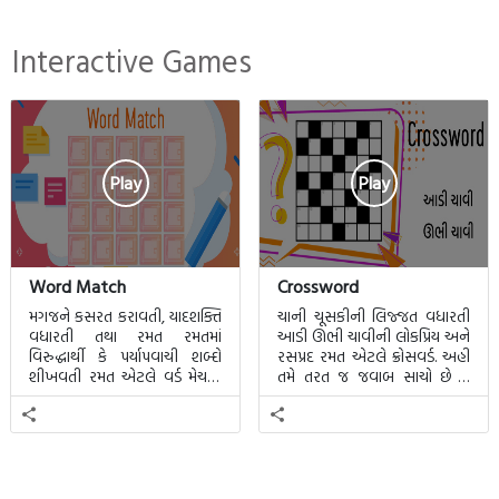
Interactive Games
Play
Play
Word Match
Crossword
મગજને કસરત કરાવતી, યાદશક્તિ
ચાની ચૂસકીની લિજ્જત વધારતી
વધારતી તથા રમત રમતમાં
આડી ઊભી ચાવીની લોકપ્રિય અને
વિરુદ્ધાર્થી કે પર્યાપવાચી શબ્દો
રસપ્રદ રમત એટલે ક્રોસવર્ડ. અહીં
શીખવતી રમત એટલે વર્ડ મેચમાં.
તમે તરત જ જવાબ સાચો છે કે
આ રમતમાં 20 બ્લોક પાછળ 20
ખોટો તે જાણી શકાશે.
શબ્દો છુપાયેલા હશે.