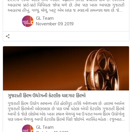
આહારમાં પ્રાંતે-પ્રાંતે વિવિધતા જોવા મળે છે. તેમાં પણ ખાસ આપણા ગુજરાતી
આહારમાં તીખું, ગળ્યું, મોળૂં, ખાટું એમ બધા જ સ્વાદનો સમન્વય થાય છે. જેટલું
મહત્ત્વ સમતોલ આહરનું છે તેટલું જ મહત્ત્વ […]
GL Team
November 09 2019
ગુજરાતી ફિલ્મ ઉદ્યોગની કેટલીક યાદગાર ફિલ્મો
ગુજરાતી ફિલ્મ ઉદ્યોગ સામાન્ય રીતે ઢોલીવુડ તરીકે ઓળખાય છે. હાલમાં અર્બન
ગુજરાતી ફિલ્મોની બોલબાલા છે પણ વર્ષો પહેલાં એવી કેટલીક ગુજરાતી ફિલ્મો
આવી કે જેણે લોકોમાં એક ખાસ સ્થાન મેળવ્યુંં આ ઉપરાંત અન્ય ફિલ્મ ઉદ્યોગોનું
પણ ધ્યાન મેળવ્યું. આવી કેટલીક ફિલ્મો વિશે જોઈએ. નરસિંહ મહેતા : રજૂઆતનું
વર્ષ (Film Release Year) : 1932 દિગ્દર્શક (Director) : નાનુભાઈ […]
GL Team