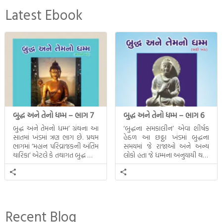
Latest Ebook
બુદ્ધ અને તેનો ધમ્મ – ભાગ 7
બુદ્ધ અને તેનો ધમ્મ – ભાગ 6
બુદ્ધ અને તેમનો ધમ્મ’ ગ્રંથના આ
‘બુદ્ધના સમકાલીન’ એવા શીર્ષક
સાતમાં ખંડમાં ત્રણ ભાગ છે. પ્રથમ
હેઠળ આ છઠ્ઠા ખંડમાં બુદ્ધના
ભાગમાં ‘મહાન પરિવ્રાજકની અંતિમ
સમયમાં જે રાજાઓ અને અન્ય
ચારિકા’ એટલે કે તથાગત બુદ્ધ સાથે
લોકો હતા જે ધમ્મના અનુયાયી થયા.
સતત પરિભ્રમણ કરતા સહચારીઓ
તેમનો અને બુદ્ધ વચ્ચે થયેલો
સાથે ફરી એકવારની
સત્સંગ વીશે જાણકારી મળે છે.
મુલાકાત, બીજા ભાગમાં તથાગતે
વૈશાલીથી વિદાય લીધી તે
અને ત્રીજા ભાગમાં તથાગતે
બનાવેલા ધમ્મને જ પોતાના
Recent Blog
ઉત્તરાધિકારી તરીકે સ્થાપે છે તે