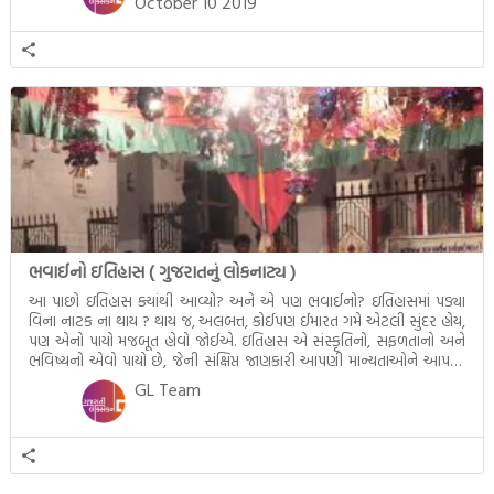
October 10 2019
ભવાઈનો ઇતિહાસ ( ગુજરાતનું લોકનાટ્ય )
આ પાછો ઇતિહાસ ક્યાંથી આવ્યો? અને એ પણ ભવાઈનો? ઇતિહાસમાં પડ્યા
વિના નાટક ના થાય ? થાય જ, અલબત્ત, કોઈપણ ઈમારત ગમે એટલી સુંદર હોય,
પણ એનો પાયો મજબૂત હોવો જોઈએ. ઇતિહાસ એ સંસ્કૃતિનો, સફળતાનો અને
ભવિષ્યનો એવો પાયો છે, જેની સંક્ષિપ્ત જાણકારી આપણી માન્યતાઓને આપણા
કન્સેપ્ટને ક્લીયર કરે છે. ભવાઈના જનક – અસાઈત ઠાકર […]
GL Team