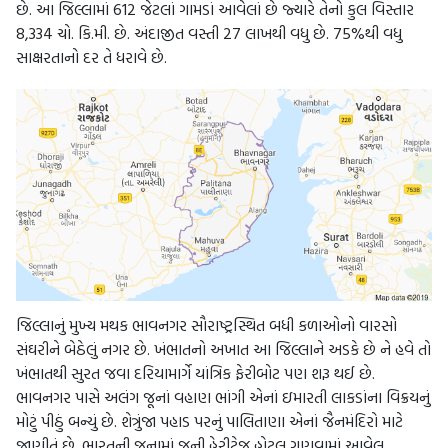
છે. આ જિલ્લામાં 612 જેટલાં ગામડાં આવેલાં છે જ્યારે તેનો કુલ વિસ્તાર
8,334 ચો. કિ.મી. છે. અંદાજીત વસ્તી 27 લાખથી વધુ છે. 75%થી વધુ
સાક્ષરતાનો દર તે ધરાવે છે.
જિલ્લાનું મુખ્ય મથક ભાવનગર સૌરાષ્ટ્રસ્થિત બધી કળાઓનો વારસો
સંઘરીને બેઠેલું નગર છે. ખંભાતનો અખાત આ જિલ્લાને અડકે છે ને હવે તો
ખંભાતથી સુરત જવા દરિયામાર્ગે યાંત્રિક ફેરીબોટ પણ શરૂ થઈ છે.
ભાવનગર પાસે અલંગ જૂનાં વહાણ ભાંગી એનાં ઇમારતી લાકડાંના વિક્રયનું
મોટું પીઠું બન્યું છે. શેત્રુંજા પહાડ પરનું પાલિતાણા એનાં જૈનમંદિરો માટે
જાણીતું છે. ભારતની જૂનામાં જૂની હેરીટેજ હોટલ ગણવામાં આવેલ