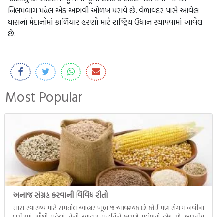
નિલમબાગ મહેલ એક આગવી ઓળખ ધરાવે છે. વેળાવદર પાસે આવેલ
ઘાસનાં મેદાનોમાં કાળિયાર હરણો માટે રાષ્ટ્રિય ઉદ્યાન સ્થાપવામાં આવેલ
છે.
Most Popular
અનાજ સંગ્રહ કરવાની વિવિધ રીતો
સારા સ્વાસ્થ્ય માટે સમતોલ આહાર ખૂબ જ આવશ્યક છે. કોઈ પણ રોગ માનવીના
શરીરમાં સૌથી પહેલાં તેની આહાર પદ્ધતિને કારણે પ્રવેશતો હોય છે. ભારતીય