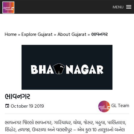
MENU
Home
»
Explore Gujarat
»
About Gujarat
»
ભાવનગર
ભાવનગર
GL Team
October 19 2019
ભાવનગર જિલ્લો ભાવનગર, ગારિયાધર, ઘોઘા, જેસર, મહુવા, પાલિતાણા,
શિહોર, તળાજા, ઉમરાળા અને વલભીપુર – એમ કુલ 10 તાલુકાનો બનેલ