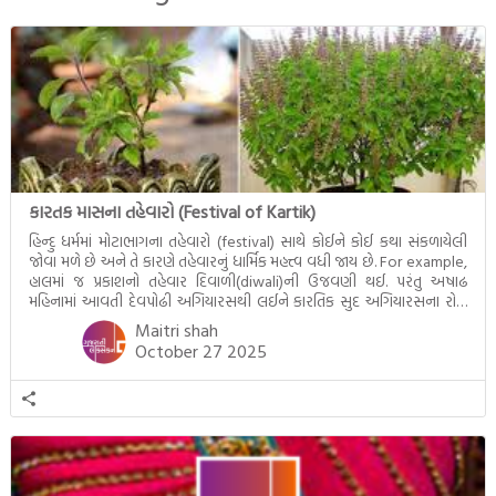
દૃશ્યો અંકિત થયાં છે. ટૂંકમાં બુદ્ધનાં
જીવનના અંતિમ દિવસોની યાત્રાનો
પરિપાક જોવા મળે […]
કારતક માસના તહેવારો (Festival of Kartik)
હિન્દુ ધર્મમાં મોટાભાગના તહેવારો (festival) સાથે કોઈને કોઈ કથા સંકળાયેલી
જોવા મળે છે અને તે કારણે તહેવારનું ધાર્મિક મહત્ત્વ વધી જાય છે. For example,
હાલમાં જ પ્રકાશનો તહેવાર દિવાળી(diwali)ની ઉજવણી થઈ. પરંતુ અષાઢ
મહિનામાં આવતી દેવપોઢી અગિયારસથી લઈને કારતિક સુદ અગિયારસના રોજ
આવતી દેવ ઊઠી અગિયારસ વચ્ચે મોટેભાગે યજ્ઞોપવીત સંસ્કાર, લગ્ન,
Maitri shah
દીક્ષાગ્રહણ, યજ્ઞ, ગૃહપ્રવેશ જેવા […]
October 27 2025