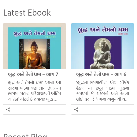
Latest Ebook
બુદ્ધ અને તેનો ધમ્મ – ભાગ 7
બુદ્ધ અને તેનો ધમ્મ – ભાગ 6
બુદ્ધ અને તેમનો ધમ્મ’ ગ્રંથના આ
‘બુદ્ધના સમકાલીન’ એવા શીર્ષક
સાતમાં ખંડમાં ત્રણ ભાગ છે. પ્રથમ
હેઠળ આ છઠ્ઠા ખંડમાં બુદ્ધના
ભાગમાં ‘મહાન પરિવ્રાજકની અંતિમ
સમયમાં જે રાજાઓ અને અન્ય
ચારિકા’ એટલે કે તથાગત બુદ્ધ સાથે
લોકો હતા જે ધમ્મના અનુયાયી થયા.
સતત પરિભ્રમણ કરતા સહચારીઓ
તેમનો અને બુદ્ધ વચ્ચે થયેલો
સાથે ફરી એકવારની
સત્સંગ વીશે જાણકારી મળે છે.
મુલાકાત, બીજા ભાગમાં તથાગતે
વૈશાલીથી વિદાય લીધી તે
અને ત્રીજા ભાગમાં તથાગતે
બનાવેલા ધમ્મને જ પોતાના
Recent Blog