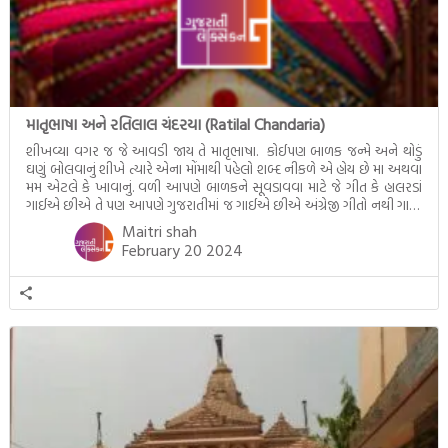
માતૃભાષા અને રતિલાલ ચંદરયા (Ratilal Chandaria)
શીખવ્યા વગર જ જે આવડી જાય તે માતૃભાષા. કોઈપણ બાળક જન્મે અને થોડું
ઘણું બોલવાનું શીખે ત્યારે એના મોંમાથી પહેલો શબ્દ નીકળે એ હોય છે મા અથવા
મમ એટલે કે ખાવાનું. વળી આપણે બાળકને સૂવડાવવા માટે જે ગીત કે હાલરડાં
ગાઈએ છીએ તે પણ આપણે ગુજરાતીમાં જ ગાઈએ છીએ અંગ્રેજી ગીતો નથી ગાતા.
આમ બાળકને […]
Maitri shah
February 20 2024