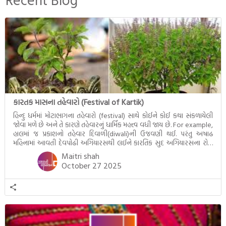
ઉત્તરાધિકારી તરીકે સ્થાપે છે તે
દૃશ્યો અંકિત થયાં છે. ટૂંકમાં બુદ્ધનાં
જીવનના અંતિમ દિવસોની યાત્રાનો
પરિપાક જોવા મળે […]
કારતક માસના તહેવારો (Festival of Kartik)
હિન્દુ ધર્મમાં મોટાભાગના તહેવારો (festival) સાથે કોઈને કોઈ કથા સંકળાયેલી
જોવા મળે છે અને તે કારણે તહેવારનું ધાર્મિક મહત્ત્વ વધી જાય છે. For example,
હાલમાં જ પ્રકાશનો તહેવાર દિવાળી(diwali)ની ઉજવણી થઈ. પરંતુ અષાઢ
મહિનામાં આવતી દેવપોઢી અગિયારસથી લઈને કારતિક સુદ અગિયારસના રોજ
આવતી દેવ ઊઠી અગિયારસ વચ્ચે મોટેભાગે યજ્ઞોપવીત સંસ્કાર, લગ્ન,
Maitri shah
દીક્ષાગ્રહણ, યજ્ઞ, ગૃહપ્રવેશ જેવા […]
October 27 2025