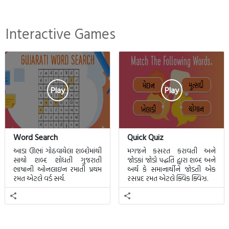
Interactive Games
Play
Play
Word Search
Quick Quiz
આડા ઊભાં ગોઠવાયેલા શબ્દોમાંથી
મગજને કસરત કરાવતી અને
સાચો શબ્દ શોધતી ગુજરાતી
જોડકાં જોડો પદ્ધતિ દ્વારા શબ્દ અને
ભાષાની ઓનલાઇન રમાતી પ્રથમ
અર્થ કે સમાનાર્થીને જોડતી એક
રમત એટલે વર્ડ સર્ચ.
રસપ્રદ રમત એટલે ક્વિક ક્વિઝ.