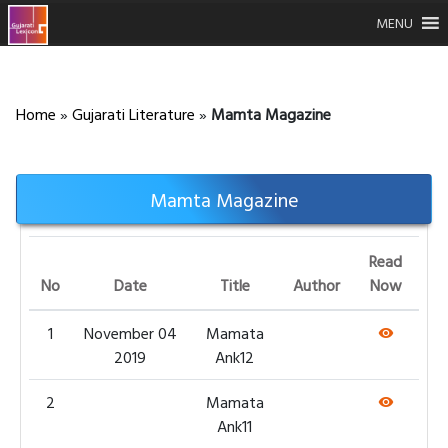
MENU
Home
»
Gujarati Literature
»
Mamta Magazine
Mamta Magazine
Read
No
Date
Title
Author
Now
1
November 04
Mamata
2019
Ank12
2
Mamata
Ank11