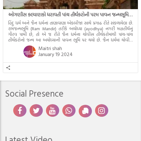
ઓગણીસ કલ્યાણકો ધરાવતી પાંચ તીર્થંકરોની પરમ પાવન જન્મભૂમિ – અયોધ્યા (Ayodhya)
હિંદુ ધર્મ અને જૈન ધર્મનાં તાણાવાણા એકબીજા સાથે પ્રગાઢ રીતે સંકળાયેલા છે.
રામજન્મભૂમિ (Ram Mandir) તરીકે અયોધ્યા (ayodhya) નગરી મહાતીર્થનું
ગૌરવ પામી છે, તો એ જ રીતે જૈન ધર્મના ચોવીસ તીર્થંકરોમાંથી પાંચ-પાંચ
તીર્થંકરોનો જન્મ આ અયોધ્યાની પાવન ભૂમિ પર થયો છે. જૈન ધર્મમાં ચોવીસ
તીર્થંકરોમાંથી પાંચ-પાંચ તીર્થંકરોનાં કલ્યાણકો અહીં આવ્યાં છે. દરેક તીર્થંકરના
Maitri shah
જીવનની ચ્યવન(માતાના […]
January 19 2024
Social Presence
Latest Video