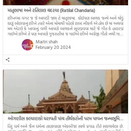
માતૃભાષા અને રતિલાલ ચંદરયા (Ratilal Chandaria)
શીખવ્યા વગર જ જે આવડી જાય તે માતૃભાષા. કોઈપણ બાળક જન્મે અને થોડું
ઘણું બોલવાનું શીખે ત્યારે એના મોંમાથી પહેલો શબ્દ નીકળે એ હોય છે મા અથવા
મમ એટલે કે ખાવાનું. વળી આપણે બાળકને સૂવડાવવા માટે જે ગીત કે હાલરડાં
ગાઈએ છીએ તે પણ આપણે ગુજરાતીમાં જ ગાઈએ છીએ અંગ્રેજી ગીતો નથી ગાતા.
આમ બાળકને […]
Maitri shah
February 20 2024
ઓગણીસ કલ્યાણકો ધરાવતી પાંચ તીર્થંકરોની પરમ પાવન જન્મભૂમિ – અયોધ્યા (Ayodhya)
હિંદુ ધર્મ અને જૈન ધર્મનાં તાણાવાણા એકબીજા સાથે પ્રગાઢ રીતે સંકળાયેલા છે.