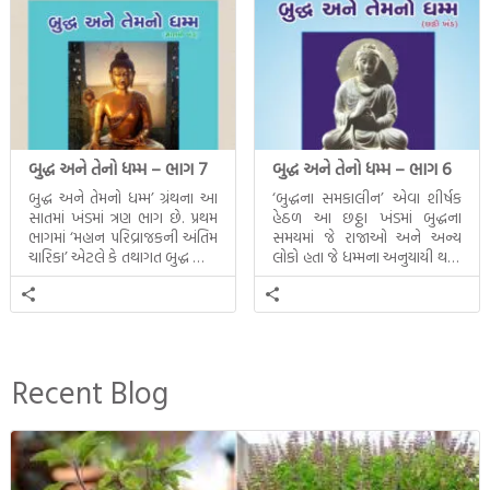
બુદ્ધ અને તેનો ધમ્મ – ભાગ 7
બુદ્ધ અને તેનો ધમ્મ – ભાગ 6
બુદ્ધ અને તેમનો ધમ્મ’ ગ્રંથના આ
‘બુદ્ધના સમકાલીન’ એવા શીર્ષક
સાતમાં ખંડમાં ત્રણ ભાગ છે. પ્રથમ
હેઠળ આ છઠ્ઠા ખંડમાં બુદ્ધના
ભાગમાં ‘મહાન પરિવ્રાજકની અંતિમ
સમયમાં જે રાજાઓ અને અન્ય
ચારિકા’ એટલે કે તથાગત બુદ્ધ સાથે
લોકો હતા જે ધમ્મના અનુયાયી થયા.
સતત પરિભ્રમણ કરતા સહચારીઓ
તેમનો અને બુદ્ધ વચ્ચે થયેલો
સાથે ફરી એકવારની
સત્સંગ વીશે જાણકારી મળે છે.
મુલાકાત, બીજા ભાગમાં તથાગતે
વૈશાલીથી વિદાય લીધી તે
અને ત્રીજા ભાગમાં તથાગતે
બનાવેલા ધમ્મને જ પોતાના
Recent Blog
ઉત્તરાધિકારી તરીકે સ્થાપે છે તે
દૃશ્યો અંકિત થયાં છે. ટૂંકમાં બુદ્ધનાં
જીવનના અંતિમ દિવસોની યાત્રાનો
પરિપાક જોવા મળે […]