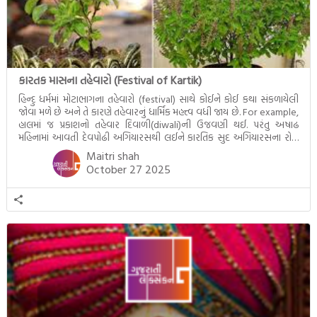
કારતક માસના તહેવારો (Festival of Kartik)
હિન્દુ ધર્મમાં મોટાભાગના તહેવારો (festival) સાથે કોઈને કોઈ કથા સંકળાયેલી
જોવા મળે છે અને તે કારણે તહેવારનું ધાર્મિક મહત્ત્વ વધી જાય છે. For example,
હાલમાં જ પ્રકાશનો તહેવાર દિવાળી(diwali)ની ઉજવણી થઈ. પરંતુ અષાઢ
મહિનામાં આવતી દેવપોઢી અગિયારસથી લઈને કારતિક સુદ અગિયારસના રોજ
આવતી દેવ ઊઠી અગિયારસ વચ્ચે મોટેભાગે યજ્ઞોપવીત સંસ્કાર, લગ્ન,
Maitri shah
દીક્ષાગ્રહણ, યજ્ઞ, ગૃહપ્રવેશ જેવા […]
October 27 2025