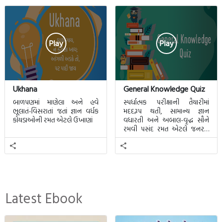
Play
Play
Ukhana
General Knowledge Quiz
બાળપણમાં માણેલા અને હવે
સ્પર્ધાત્મક પરીક્ષાની તૈયારીમાં
ભૂલાતં-વિસરાતાં જતાં જ્ઞાન વર્ધક
મદદરૂપ થતી, સામાન્ય જ્ઞાન
કોયડાઓની રમત એટલે ઉખાણાં
વધારતી અને અબાલ-વૃદ્ધ સૌને
રમવી પસંદ રમત એટલે જનરલ
નોલેજ ક્વિઝ.
Latest Ebook