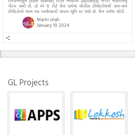
રામજન્મભૂમિ (Ram Mandir) તરીકે અયોધ્યા (ayodhya) નગરી મહાતીર્થનું
ગૌરવ પામી છે, તો એ જ રીતે જૈન ધર્મના ચોવીસ તીર્થંકરોમાંથી પાંચ-પાંચ
તીર્થંકરોનો જન્મ આ અયોધ્યાની પાવન ભૂમિ પર થયો છે. જૈન ધર્મમાં ચોવીસ
તીર્થંકરોમાંથી પાંચ-પાંચ તીર્થંકરોનાં કલ્યાણકો અહીં આવ્યાં છે. દરેક તીર્થંકરના
Maitri shah
જીવનની ચ્યવન(માતાના […]
January 19 2024
GL Projects