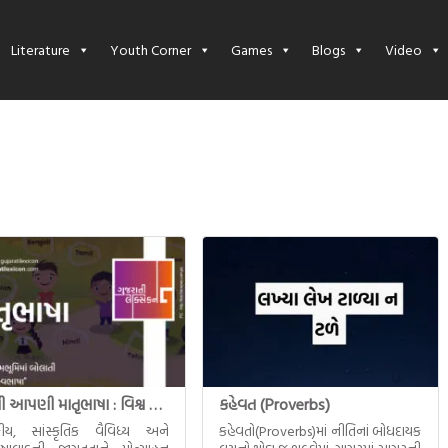
Literature
Youth Corner
Games
Blogs
Video
વહાલી આપણી માતૃભાષા : વિશ્વ માતૃભાષા દિવસ
કહેવત (Proverbs)
ીય, સાંસ્કૃતિક વૈવિધ્ય અને
કહેવતો(Proverbs)માં નીતિનાં બોધદાયક