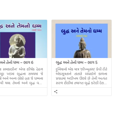
 અને તેનો ધમ્મ – ભાગ 6
બુદ્ધ અને તેનો ધમ્મ – ભાગ 5
ધના સમકાલીન’ એવા શીર્ષક હેઠળ
દુનિયાનો એક માત્ર ‘ભીખ્ખુસંઘ’ કેવી રીતે
ઠા ખંડમાં બુદ્ધના સમયમાં જે
એકસૂત્રતાને તાંતણે બંધાઈને કાળના
 અને અન્ય લોકો હતા જે ધમ્મના
પ્રવાહમાં અડીખમ ઊભો છે તેની અત્યંત
યી થયા. તેમનો અને બુદ્ધ વચ્ચે
સરળ શૈલીમાં તથાગત બુદ્ધે કરેલી દેશના
સત્સંગ વીશે જાણકારી મળે છે.
સમાવતો મૂલ્યવાન ગ્રંથ એટલે બુદ્ધ અને
તેનો ધમ્મ.