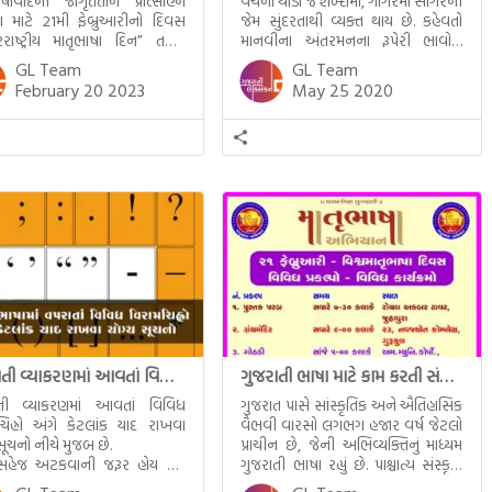
ષાવાદની જાગૃતતાને પ્રોત્સાહન
વચનો થોડા જ શબ્દોમાં, ગાગરમાં સાગરની
માટે 21મી ફેબ્રુઆરીનો દિવસ
જેમ સુંદરતાથી વ્યક્ત થાય છે. કહેવતો
રાષ્ટ્રીય માતૃભાષા દિન” તરીકે
માનવીના અંતરમનના રૂપેરી ભાવોને
માં આવે છે. સૌ પ્રથમ યુનેસ્કો
શણગારીને સજીવ બનાવવામાં અને
GL Team
GL Team
 17 નવેમ્બર 1999માં આંતરરાષ્ટ્રીય
વકૃત્વકળાને ચમકાવવામાં બહુ જ મદદરૂપ
February 20 2023
May 25 2020
ાષા દિનની સત્તાવાર જાહેરાત
થાય છે. ડિઝરાયેલી કહે છે કે, “જ્ઞાનીઓનું
ાં આવી હતી અને ત્યારથી સમગ્ર
જ્ઞાન અને યુગોનો અનુભવ કહેવતો દ્વારા
ાં 21 ફેબ્રુઆરીની ‘વિશ્વ માતૃભાષા
જ સુરક્ષિત રહે છે. “ તો વળી રામકુમાર
 તરીકે ઉજવવામાં આવે છે
વર્મા કહે છે, “જીવનભરના સારા નરસા
[…]
ગુજરાતી વ્યાકરણમાં આવતાં વિવિધ વિરામચિહ્નો અંગે કેટલાંક યાદ રાખવા યોગ્ય સૂચનો
ગુજરાતી ભાષા માટે કામ કરતી સંસ્થા માતૃભાષા અભિયાન વિશે
ાતી વ્યાકરણમાં આવતાં વિવિધ
ગુજરાત પાસે સાંસ્કૃતિક અને ઐતિહાસિક
ચિહ્નો અંગે કેટલાંક યાદ રાખવા
વૈભવી વારસો લગભગ હજાર વર્ષ જેટલો
સૂચનો નીચે મુજબ છે.
પ્રાચીન છે, જેની અભિવ્યક્તિનું માધ્યમ
 સહેજ અટકવાની જરૂર હોય ત્યાં
ગુજરાતી ભાષા રહ્યું છે. પાશ્ચાત્ય સંસ્કૃતિ
રામ (,) મૂકાય છે
અને સામાજિક આક્રમણને કારણે દૃશ્ય-