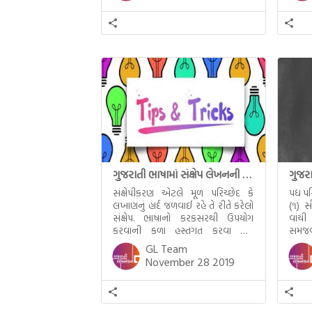
પદ્યાર્થગ્રહણ પદ્ય પરિશીલનની મૌલિક
લેતા હ
રીત : (૧) સૌ પ્રથમ કાવ્યને ધ્યાનથી બે
વાર વાંચી […]
ગુજરાતી ભાષામાં સંક્ષેપ લેખનની રીત
સંક્ષેપીકરણ એટલે મૂળ પરિચ્છેદ કે
પદ્ય 
લખાણનું હાર્દ જળવાઈ રહે તે રીતે કરેલો
(૧) સ
સંક્ષેપ. ભાષાનો કરકસરથી ઉપયોગ
વાંચી
કરવાની કળા હસ્તગત કરવા માટે
સમજવ
સંક્ષેપીકરણની તાલીમ જરૂરી છે.
GL Team
પ્રશ્નપત્રમાં આપેલ આશરે ૧૦૦થી ૧૨૫
November 28 2019
જેટલી શબ્દમર્યાદામાં છાપેલા પરિચ્છેદ કે
ગદ્યખંડમાંથી ગમે તેમ વાક્યો ઉઠાવીને
ભેગાં કરી નાખવાથી કે તે તૃતીયાંશ શબ્દો
કાઢી નાખી બાકીના વાક્યો ગોઠવી, ગમે