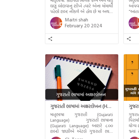
માતૃભાષા. કોઈપણ બાળક જન્મે અને થોડું
બહુભા
ઘણું બોલવાનું શીખે ત્યારે એના મોંમાથી
આપવા 
પહેલો શબ્દ નીકળે એ હોય છે મા અથવા
“આંતર
મમ એટલે કે ખાવાનું. વળી આપણે
ઊજવવા
Maitri shah
બાળકને સૂવડાવવા માટે જે ગીત કે
દ્વારા
February 20 2024
હાલરડાં ગાઈએ છીએ તે પણ આપણે
માતૃભ
ગુજરાતીમાં જ ગાઈએ છીએ અંગ્રેજી ગીતો
કરવામ
નથી ગાતા. આમ બાળકને […]
વિશ્વમ
દિવસ’
ગુજરાતી ભાષામાં અક્ષરલેખન (Handwriting in Gujarati)
માતૃભાષા ગુજરાતી (Gujarati
ગુજર
Language) ગુજરાતી ભાષાના
વિરામ
(Gujarati Language) આશરે ૮૦૦
યોગ્ય 
શબ્દો જાણીએ એટલે ગુજરાતી ભાષા
જ્યાં
બોલી શકીએ. આ એ ૮૦૦ શબ્દોમાંથી
અલ્પવિ