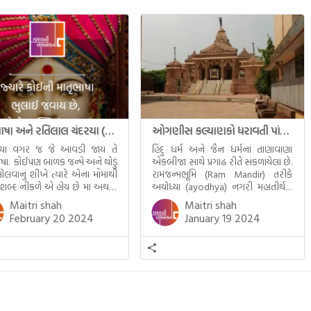
માતૃભાષા અને રતિલાલ ચંદરયા (Ratilal Chandaria)
ઓગણીસ કલ્યાણકો ધરાવતી પાંચ તીર્થંકરોની પરમ પાવન જન્મભૂમિ – અયોધ્યા (Ayodhya)
્યા વગર જ જે આવડી જાય તે
હિંદુ ધર્મ અને જૈન ધર્મનાં તાણાવાણા
ાષા. કોઈપણ બાળક જન્મે અને થોડું
એકબીજા સાથે પ્રગાઢ રીતે સંકળાયેલા છે.
ોલવાનું શીખે ત્યારે એના મોંમાથી
રામજન્મભૂમિ (Ram Mandir) તરીકે
 શબ્દ નીકળે એ હોય છે મા અથવા
અયોધ્યા (ayodhya) નગરી મહાતીર્થનું
ટલે કે ખાવાનું. વળી આપણે
ગૌરવ પામી છે, તો એ જ રીતે જૈન ધર્મના
Maitri shah
Maitri shah
ને સૂવડાવવા માટે જે ગીત કે
ચોવીસ તીર્થંકરોમાંથી પાંચ-પાંચ
February 20 2024
January 19 2024
ડાં ગાઈએ છીએ તે પણ આપણે
તીર્થંકરોનો જન્મ આ અયોધ્યાની પાવન
તીમાં જ ગાઈએ છીએ અંગ્રેજી ગીતો
ભૂમિ પર થયો છે. જૈન ધર્મમાં ચોવીસ
ાતા. આમ બાળકને […]
તીર્થંકરોમાંથી પાંચ-પાંચ તીર્થંકરોનાં
કલ્યાણકો અહીં આવ્યાં છે. દરેક
તીર્થંકરના જીવનની ચ્યવન(માતાના […]