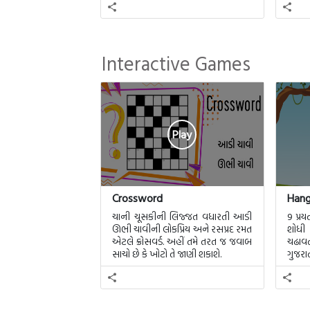
ભાષાન
અંગ્ર
ઘણા લોકોની દિવસની શરૂઆત જ
વ્યંજ
સવારની ચા સાથે ક્રોસવર્ડ પૂરવાથી થાય
છે. કેટલાક લોકો માટે ક્રોસવર્ડ
Interactive Games
માનસ(Mind) યોગા છે.
Play
Crossword
Han
ચાની ચૂસકીની લિજ્જત વધારતી આડી
9 પ્ર
ઊભી ચાવીની લોકપ્રિય અને રસપ્રદ રમત
શોધી
એટલે ક્રોસવર્ડ. અહીં તમે તરત જ જવાબ
ચઢાવત
સાચો છે કે ખોટો તે જાણી શકાશે.
ગુજર
શકાશે.