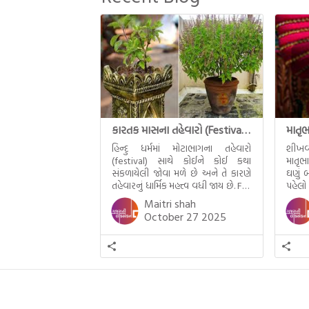
જીવનના અંતિમ દિવસોની યાત્રાનો
પરિપાક જોવા મળે […]
કારતક માસના તહેવારો (Festival of Kartik)
હિન્દુ ધર્મમાં મોટાભાગના તહેવારો
શીખવ
(festival) સાથે કોઈને કોઈ કથા
માતૃભ
સંકળાયેલી જોવા મળે છે અને તે કારણે
ઘણું બ
તહેવારનું ધાર્મિક મહત્ત્વ વધી જાય છે. For
પહેલો
example, હાલમાં જ પ્રકાશનો તહેવાર
મમ એ
Maitri shah
દિવાળી(diwali)ની ઉજવણી થઈ. પરંતુ
બાળક
October 27 2025
અષાઢ મહિનામાં આવતી દેવપોઢી
હાલર
અગિયારસથી લઈને કારતિક સુદ
ગુજરા
અગિયારસના રોજ આવતી દેવ ઊઠી
નથી ગ
અગિયારસ વચ્ચે મોટેભાગે યજ્ઞોપવીત
સંસ્કાર, લગ્ન, દીક્ષાગ્રહણ, યજ્ઞ, ગૃહપ્રવેશ
જેવા […]