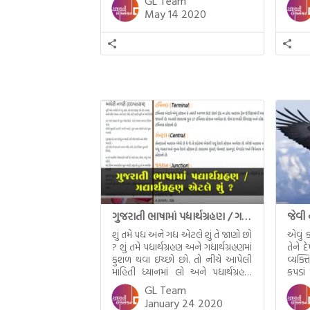
GL Team
૩૦૦ જેટલા અંગ્રેજી શબ્દો વ્યવહારમાં છે.
May 14 2020
દા.ત. રોડ, રેલ્વે સ્ટેશન, પોસ્ટ વગેરે
બાકીના ૫૦૦ જાણો અને ૧-૨ મહિના
બોલવાનો મહાવરો કરી એટલે
સહેલાઈથી બહુ જ ટૂંકા સમયમાં અંગ્રેજી
બોલી શકશો. (આ વાત વધુ […]
ગુજરાતી ભાષામાં પદ્યાર્થગ્રહણ / ગદ્યાર્થગ્રહણ
જેવી 
શું તમે પદ્ય અને ગદ્ય એટલે શુંં તે જાણો છો
એવું ક
? શું તમે પદ્યાર્થગ્રહણ અને ગદ્યાર્થગ્રહણમાં
તેને દ
કુશળ થવા ઇચ્છો છો. તો નીચે આપેલી
વ્યક્ત
માહિતી ધ્યાનમાં લો અને પદ્યાર્થગ્રહણ
કપડાં
અને ગદ્યાર્થગ્રહણમાં નિપુણ બનો.
પહેલા
GL Team
Explore the meaning of ગદ્ય in
હોય છ
January 24 2020
Bhagwadgomandal, click here.
કોઈના 