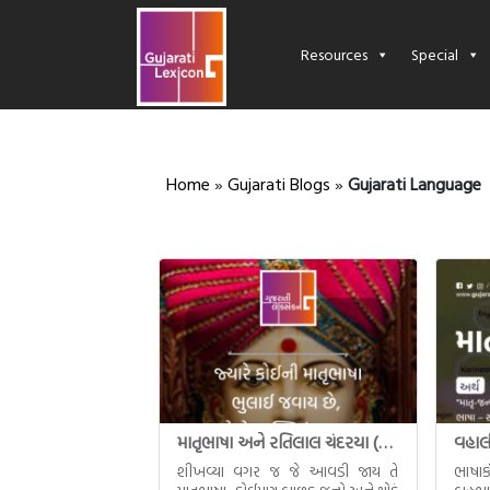
Resources
Special
Home
»
Gujarati Blogs
»
Gujarati Language
માતૃભાષા અને રતિલાલ ચંદરયા (Ratilal Chandaria)
શીખવ્યા વગર જ જે આવડી જાય તે
ભાષાક