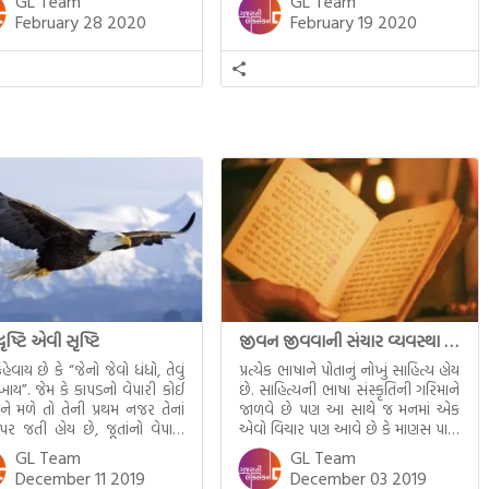
GL Team
GL Team
શ્રાવ્ય માધ્યમો દ્વારા ગુજરાતી ભાષા ઉપરાંત
February 28 2020
February 19 2020
સંસ્કૃતિ અને પરંપરાની અવગણના થતી
રહી છે. જાણ્યે અજાણ્યે આજે આપણે
પોતાની ઓળખ ગુમાવી રહ્યાં છીએ. તો
ભાષા અને સંસ્કૃતિની જાળવણી માટે
માતૃભાષા અભિયાન […]
દૃષ્ટિ એવી સૃષ્ટિ
જીવન જીવવાની સંચાર વ્યવસ્થા ભાષામાં છે.
હેવાય છે કે “જેનો જેવો ધંધો, તેવું
પ્રત્યેક ભાષાને પોતાનું નોખું સાહિત્ય હોય
ેખાય”. જેમ કે કાપડનો વેપારી કોઈ
છે. સાહિત્યની ભાષા સંસ્કૃતિની ગરિમાને
િને મળે તો તેની પ્રથમ નજર તેનાં
જાળવે છે પણ આ સાથે જ મનમાં એક
 પર જતી હોય છે, જૂતાંનો વેપારી
એવો વિચાર પણ આવે છે કે માણસ પાસે
ં બીજાના ચંપલ પર નજર ફેરવતો
જો ભાષા જ ન હોત તો ? તો માણસ કેટલો
GL Team
GL Team
ે, તે જ રીતે કોઈ મહારાજ જ્યારે
દયનીય હોત? આજે પશુપંખી પાસે
December 11 2019
December 03 2019
ઘરે જાય ત્યારે વાસ્તુશાસ્ત્ર જોઈ જ
અવાજ છે પણ શબ્દો નથી એટલે તે