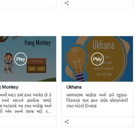
ું ચલણ વધતું ચાલ્યું છે. ચાલો
જ સુરક્ષિત રહે છે. “ તો વળી રામકુમાર
ેજી અને ગુજરાતી ભાષાના સ્વર અને
વર્મા કહે છે, “જીવનભરના સારા નરસા
નો વિશે કેટલીક માહિતી મેળવીએ.
[…]
Play
Play
g Monkey
Ukhana
યત્નની અંદર કયો શબ્દ આપેલ છે તે
બાળપણમાં માણેલા અને હવે ભૂલાતં-
 અને બંદરને ફાંસીના માંચડે
વિસરાતાં જતાં જ્ઞાન વર્ધક કોયડાઓની
ાં અટકાવો. આ રમત અંગ્રેજી અને
રમત એટલે ઉખાણાં
ાતી એમ બન્ને ભાષા માટે રમી