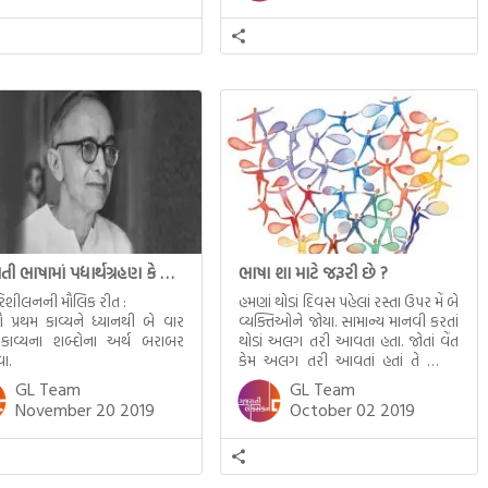
ોય છે.
પરાધીન છે
ગુજરાતી ભાષામાં પદ્યાર્થગ્રહણ કે ગદ્યાર્થગ્રહણ માટે ધ્યાનમાં રાખવાના મુદ્દા
ભાષા શા માટે જરૂરી છે ?
પરિશીલનની મૌલિક રીત :
હમણાં થોડાં દિવસ પહેલાં રસ્તા ઉપર મેં બે
ૌ પ્રથમ કાવ્યને ધ્યાનથી બે વાર
વ્યક્તિઓને જોયા. સામાન્ય માનવી કરતાં
 કાવ્યના શબ્દોના અર્થ બરાબર
થોડાં અલગ તરી આવતા હતા. જોતાં વેંત
ા.
કેમ અલગ તરી આવતાં હતાં તે જ્યારે
નજીક આવ્યા ત્યારે સમજાયું. બન્ને
GL Team
GL Team
મૂકબધિર હતા.
November 20 2019
October 02 2019