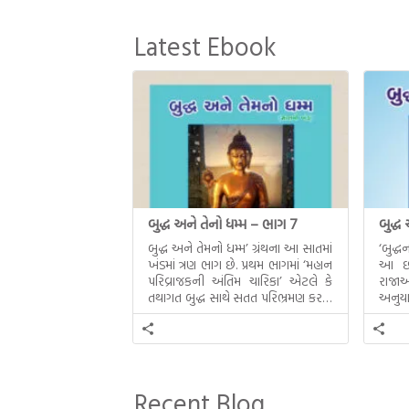
Latest Ebook
બુદ્ધ અને તેનો ધમ્મ – ભાગ 7
બુદ્ધ
બુદ્ધ અને તેમનો ધમ્મ’ ગ્રંથના આ સાતમાં
‘બુદ્
ખંડમાં ત્રણ ભાગ છે. પ્રથમ ભાગમાં ‘મહાન
આ છઠ્
પરિવ્રાજકની અંતિમ ચારિકા’ એટલે કે
રાજાઓ
તથાગત બુદ્ધ સાથે સતત પરિભ્રમણ કરતા
અનુયા
સહચારીઓ સાથે ફરી એકવારની
થયેલો 
મુલાકાત, બીજા ભાગમાં તથાગતે
વૈશાલીથી વિદાય લીધી તે અને ત્રીજા
ભાગમાં તથાગતે બનાવેલા ધમ્મને જ
પોતાના ઉત્તરાધિકારી તરીકે સ્થાપે છે તે
Recent Blog
દૃશ્યો અંકિત થયાં છે. ટૂંકમાં બુદ્ધનાં