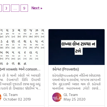
Next »
3
…
9
અંગ્રેજીના vowels અને consonant જેટલાં જ ગુજરાતી ભાષાના સ્વર અને વ્યંજનો છે ?
કહેવત (Proverbs)
ાય છે કે માની બોલી એ આપણી
કહેવતો(Proverbs)માં નીતિનાં બોધદાયક
ભાષા. દેવનાગરી લિપિ ઉપરથી
વચનો થોડા જ શબ્દોમાં, ગાગરમાં સાગરની
 આપણી ગુજરાતી ભાષા ઘણું બધું
જેમ સુંદરતાથી વ્યક્ત થાય છે. કહેવતો
્ય ધરાવે છે. ઉમાશંકર જોશીએ ‘મને
માનવીના અંતરમનના રૂપેરી ભાવોને
માતૃભાષા ગુજરાતી’ જેવી
શણગારીને સજીવ બનાવવામાં અને
GL Team
GL Team
રચનાની મદદથી વિશ્વને ગુજરાતી
વકૃત્વકળાને ચમકાવવામાં બહુ જ મદદરૂપ
October 02 2019
May 25 2020
ું મહત્ત્વ સુપેરે સમજાવ્યું છે.
થાય છે. ડિઝરાયેલી કહે છે કે, “જ્ઞાનીઓનું
લ ગુજરાત રાજ્યમાં અંગ્રેજી
જ્ઞાન અને યુગોનો અનુભવ કહેવતો દ્વારા