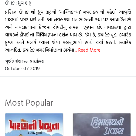
લેખક :
ધ્રુવ ભટ્ટ
પ્રસિદ્ધ લેખક શ્રી ધ્રુવ ભટ્ટની ‘અગ્નિકન્યા’ નવલકથાની પહેલી આવૃત્તિ
1988માં પ્રગટ થઈ હતી. આ નવલકથા મહાભારતની કથા પર આધારિત છે
અને નવલકથાના કેન્દ્રમાં દ્રૌપદીનું સમગ્ર જીવન છે. નવલકથા દ્વારા
વાચકને દ્રૌપદીનાં વિવિધ રૂપનાં દર્શન થાય છે. જેમ કે, ક્યારેક દૃઢ, ક્યારેક
કૃષ્ણ અને મહર્ષિ વ્યાસ જેવા મહાનુભાવો સાથે ચર્ચા કરતી, ક્યારેક
આનંદિત, ક્યારેક નગરનિર્માણના કાર્યમાં
.. Read More
ગૂર્જર ગ્રંથરત્ન કાર્યાલય
October 07 2019
Most Popular