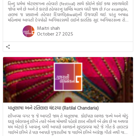
હિન્દુ ધર્મમાં મોટાભાગના તહેવારો (festival) સાથે કોઈને કોઈ કથા સંકળાયેલી
જોવા મળે છે અને તે કારણે તહેવારનું ધાર્મિક મહત્ત્વ વધી જાય છે. For example,
હાલમાં જ પ્રકાશનો તહેવાર દિવાળી(diwali)ની ઉજવણી થઈ. પરંતુ અષાઢ
મહિનામાં આવતી દેવપોઢી અગિયારસથી લઈને કારતિક સુદ અગિયારસના રોજ
આવતી દેવ ઊઠી અગિયારસ વચ્ચે મોટેભાગે યજ્ઞોપવીત સંસ્કાર, લગ્ન,
Maitri shah
દીક્ષાગ્રહણ, યજ્ઞ, ગૃહપ્રવેશ જેવા
.. Read More
October 27 2025
માતૃભાષા અને રતિલાલ ચંદરયા (Ratilal Chandaria)
શીખવ્યા વગર જ જે આવડી જાય તે માતૃભાષા. કોઈપણ બાળક જન્મે અને થોડું
ઘણું બોલવાનું શીખે ત્યારે એના મોંમાથી પહેલો શબ્દ નીકળે એ હોય છે મા અથવા
મમ એટલે કે ખાવાનું. વળી આપણે બાળકને સૂવડાવવા માટે જે ગીત કે હાલરડાં
ગાઈએ છીએ તે પણ આપણે ગુજરાતીમાં જ ગાઈએ છીએ અંગ્રેજી ગીતો નથી ગાતા.