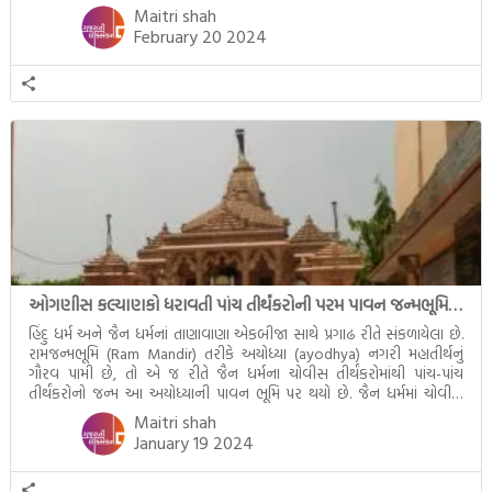
આમ બાળકને
.. Read More
Maitri shah
February 20 2024
ઓગણીસ કલ્યાણકો ધરાવતી પાંચ તીર્થંકરોની પરમ પાવન જન્મભૂમિ – અયોધ્યા (Ayodhya)
હિંદુ ધર્મ અને જૈન ધર્મનાં તાણાવાણા એકબીજા સાથે પ્રગાઢ રીતે સંકળાયેલા છે.
રામજન્મભૂમિ (Ram Mandir) તરીકે અયોધ્યા (ayodhya) નગરી મહાતીર્થનું
ગૌરવ પામી છે, તો એ જ રીતે જૈન ધર્મના ચોવીસ તીર્થંકરોમાંથી પાંચ-પાંચ
તીર્થંકરોનો જન્મ આ અયોધ્યાની પાવન ભૂમિ પર થયો છે. જૈન ધર્મમાં ચોવીસ
તીર્થંકરોમાંથી પાંચ-પાંચ તીર્થંકરોનાં કલ્યાણકો અહીં આવ્યાં છે. દરેક તીર્થંકરના
Maitri shah
જીવનની ચ્યવન(માતાના
.. Read More
January 19 2024