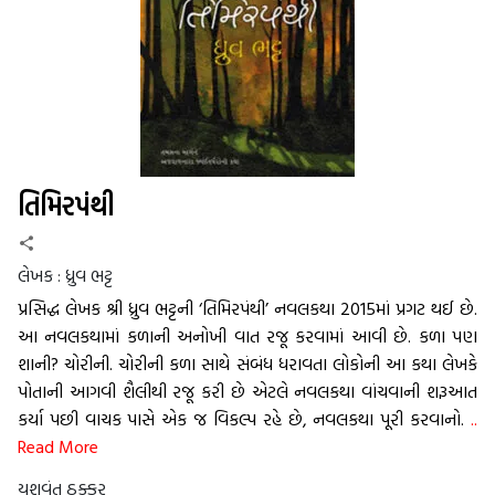
તિમિરપંંથી
લેખક :
ધ્રુવ ભટ્ટ
પ્રસિદ્ધ લેખક શ્રી ધ્રુવ ભટ્ટની ‘તિમિરપંથી’ નવલકથા 2015માં પ્રગટ થઈ છે.
આ નવલકથામાં કળાની અનોખી વાત રજૂ કરવામાં આવી છે. કળા પણ
શાની? ચોરીની. ચોરીની કળા સાથે સંબંધ ધરાવતા લોકોની આ કથા લેખકે
પોતાની આગવી શૈલીથી રજૂ કરી છે એટલે નવલકથા વાંચવાની શરૂઆત
કર્યા પછી વાચક પાસે એક જ વિકલ્પ રહે છે, નવલકથા પૂરી કરવાનો.
..
Read More
યશવંત ઠક્કર