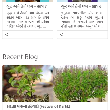
બુદ્ધ અને તેનો ધમ્મ – ભાગ 7
બુદ્ધ અને તેનો ધમ્મ – ભાગ 6
બુદ્ધ અને તેમનો ધમ્મ’ ગ્રંથના આ
‘બુદ્ધના સમકાલીન’ એવા શીર્ષક
સાતમાં ખંડમાં ત્રણ ભાગ છે. પ્રથમ
હેઠળ આ છઠ્ઠા ખંડમાં બુદ્ધના
ભાગમાં ‘મહાન પરિવ્રાજકની અંતિમ
સમયમાં જે રાજાઓ અને અન્ય
ચારિકા’ એટલે કે તથાગત બુદ્ધ સાથે
લોકો હતા જે ધમ્મના અનુયાયી થયા.
સતત પરિભ્રમણ કરતા સહચારીઓ
તેમનો અને બુદ્ધ વચ્ચે થયેલો
સાથે ફરી એકવારની
સત્સંગ વીશે જાણકારી મળે છે.
મુલાકાત, બીજા ભાગમાં તથાગતે
વૈશાલીથી વિદાય લીધી તે
અને ત્રીજા ભાગમાં તથાગતે
બનાવેલા ધમ્મને જ પોતાના
Recent Blog
ઉત્તરાધિકારી તરીકે સ્થાપે છે તે
દૃશ્યો અંકિત થયાં છે. ટૂંકમાં બુદ્ધનાં
જીવનના અંતિમ દિવસોની યાત્રાનો
પરિપાક જોવા મળે
.. Read More
કારતક માસના તહેવારો (Festival of Kartik)