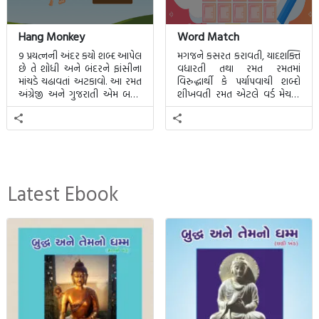
More
Hang Monkey
Word Match
9 પ્રયત્નની અંદર કયો શબ્દ આપેલ
મગજને કસરત કરાવતી, યાદશક્તિ
છે તે શોધી અને બંદરને ફાંસીના
વધારતી તથા રમત રમતમાં
માંચડે ચઢાવતાં અટકાવો. આ રમત
વિરુદ્ધાર્થી કે પર્યાપવાચી શબ્દો
અંગ્રેજી અને ગુજરાતી એમ બન્ને
શીખવતી રમત એટલે વર્ડ મેચમાં.
ભાષા માટે રમી શકાશે.
આ રમતમાં 20 બ્લોક પાછળ 20
શબ્દો છુપાયેલા હશે.
Latest Ebook