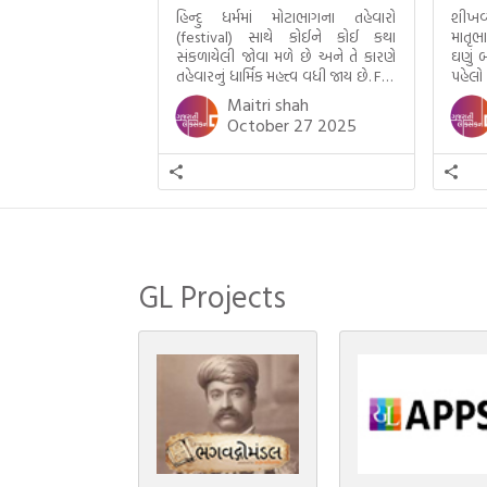
હિન્દુ ધર્મમાં મોટાભાગના તહેવારો
શીખવ
(festival) સાથે કોઈને કોઈ કથા
માતૃભ
સંકળાયેલી જોવા મળે છે અને તે કારણે
ઘણું બ
તહેવારનું ધાર્મિક મહત્ત્વ વધી જાય છે. For
પહેલો
example, હાલમાં જ પ્રકાશનો તહેવાર
મમ એ
Maitri shah
દિવાળી(diwali)ની ઉજવણી થઈ. પરંતુ
બાળક
October 27 2025
અષાઢ મહિનામાં આવતી દેવપોઢી
હાલર
અગિયારસથી લઈને કારતિક સુદ
ગુજરા
અગિયારસના રોજ આવતી દેવ ઊઠી
નથી ગ
અગિયારસ વચ્ચે મોટેભાગે યજ્ઞોપવીત
સંસ્કાર, લગ્ન, દીક્ષાગ્રહણ, યજ્ઞ, ગૃહપ્રવેશ
જેવા […]
GL Projects