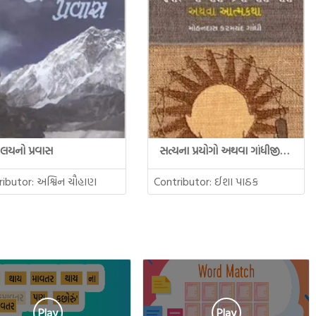
ાલયનો પ્રવાસ
સત્યના પ્રયોગો અથવા ગાંધીજીની આત્મકથા
ributor:
અશ્વિન ચૌહાણ
Contributor:
ઈશા પાઠક
Play
Play