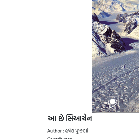
આ છે સિઆચેન
Author : હર્ષલ પુષ્કર્ણા