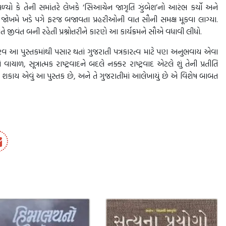
્યો કે તેની સમાંતરે લેખકે ‘સિઆચેન જાગૃતિ ઝુંબેશ’નો આરંભ કર્યો અને
જોખમે ખડે પગે ફરજ બજાવતા પ્રહરીઓની વાત સૌની સમક્ષ મૂકવા લાગ્યા.
ે જીવંત બની રહેતી પ્રશ્નોત્તરીને કારણે આ કાર્યક્રમને સૌએ વધાવી લીધો.
રવ આ પુસ્તકમાંથી પસાર થતાં ગુજરાતી પત્રકારત્વ માટે પણ અનુભવાય એવા
ચાળ, સૂત્રાત્મક રાષ્ટ્રવાદને બદલે નક્કર રાષ્ટ્રવાદ એટલે શું તેની પ્રતીતિ
 કહી શકાય એવું આ પુસ્તક છે, અને તે ગુજરાતીમાં આલેખાયું છે એ વિશેષ બાબત