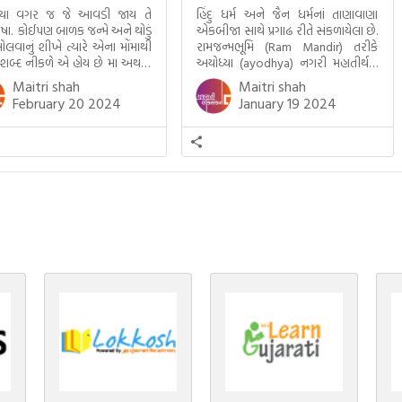
્યા વગર જ જે આવડી જાય તે
હિંદુ ધર્મ અને જૈન ધર્મનાં તાણાવાણા
ાષા. કોઈપણ બાળક જન્મે અને થોડું
એકબીજા સાથે પ્રગાઢ રીતે સંકળાયેલા છે.
ોલવાનું શીખે ત્યારે એના મોંમાથી
રામજન્મભૂમિ (Ram Mandir) તરીકે
 શબ્દ નીકળે એ હોય છે મા અથવા
અયોધ્યા (ayodhya) નગરી મહાતીર્થનું
ટલે કે ખાવાનું. વળી આપણે
ગૌરવ પામી છે, તો એ જ રીતે જૈન ધર્મના
Maitri shah
Maitri shah
ને સૂવડાવવા માટે જે ગીત કે
ચોવીસ તીર્થંકરોમાંથી પાંચ-પાંચ
February 20 2024
January 19 2024
ડાં ગાઈએ છીએ તે પણ આપણે
તીર્થંકરોનો જન્મ આ અયોધ્યાની પાવન
તીમાં જ ગાઈએ છીએ અંગ્રેજી ગીતો
ભૂમિ પર થયો છે. જૈન ધર્મમાં ચોવીસ
ાતા. આમ બાળકને […]
તીર્થંકરોમાંથી પાંચ-પાંચ તીર્થંકરોનાં
કલ્યાણકો અહીં આવ્યાં છે. દરેક
તીર્થંકરના જીવનની ચ્યવન(માતાના […]