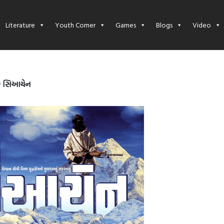
Literature
Youth Corner
Games
Blogs
Video
ે સિઆચેન