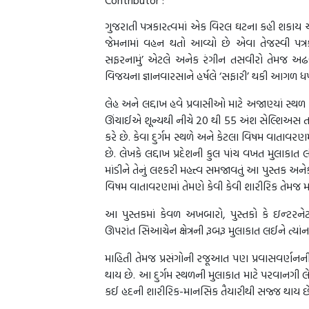
Contributor :
ગુજરાતી પત્રકારત્વમાં એક વિરલ ઘટના કહી શકાય એવ
જેમનામાં વહન થતો આવ્યો છે એવા તેજસ્વી પત્રકાર હ
સફરનામું’ એટલે અનેક રંગીન તસવીરો તેમજ અઢળક 
વિજયના જ્ઞાનવારસાને હર્ષલે ‘સફારી’ થકી આગળ ધપા
લેહ અને લદ્દાખ હવે પ્રવાસીઓ માટે અજાણ્યાં સ્
ઊંચાઈએ શૂન્યથી નીચે 20 થી 55 અંશ સેલ્શિઅસ તા
કરે છે. કેવા દુર્ગમ સ્થળે અને કેટલા વિષમ વાતાવરણમા
છે. લેખકે લદ્દાખ પ્રદેશની કુલ પાંચ વખત મુલા
માંડીને તેનું લશ્કરી મહત્ત્વ સમજાવતું આ પુસ્તક 
વિષમ વાતાવરણમાં તેમણે કેવી કેવી શારીરિક તેમજ મ
આ પુસ્તકમાં કેવળ અખબારો, પુસ્તકો કે ઇન્‍ટરન
ઊપરાંત સિઆચેન ક્ષેત્રની રૂબરૂ મુલાકાત લઈને ત્યાં
માહિતી તેમજ પ્રસંગોની રજૂઆત પણ પ્રવાસવર્ણનની
થાય છે. આ દુર્ગમ સ્થળની મુલાકાત માટે પરવાનગી 
કઈ હદની શારીરિક-માનસિક તૈયારીથી સજ્જ થાય છ