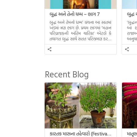
બુદ્ધ અને તેનો ધમ્મ – ભાગ 7
બુદ્ધ
બુદ્ધ અને તેમનો ધમ્મ’ ગ્રંથના આ સાતમાં
‘બુદ્
ખંડમાં ત્રણ ભાગ છે. પ્રથમ ભાગમાં ‘મહાન
આ છઠ્
પરિવ્રાજકની અંતિમ ચારિકા’ એટલે કે
રાજાઓ
તથાગત બુદ્ધ સાથે સતત પરિભ્રમણ કરતા
અનુયા
સહચારીઓ સાથે ફરી એકવારની
થયેલો 
મુલાકાત, બીજા ભાગમાં તથાગતે
વૈશાલીથી વિદાય લીધી તે અને ત્રીજા
ભાગમાં તથાગતે બનાવેલા ધમ્મને જ
પોતાના ઉત્તરાધિકારી તરીકે સ્થાપે છે તે
Recent Blog
દૃશ્યો અંકિત થયાં છે. ટૂંકમાં બુદ્ધનાં
જીવનના અંતિમ દિવસોની યાત્રાનો
પરિપાક જોવા મળે […]
કારતક માસના તહેવારો (Festival of Kartik)