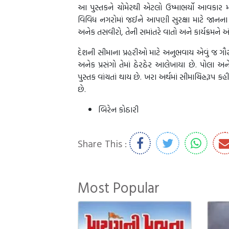
આ પુસ્તકને ચોમેરથી એટલો ઉષ્માભર્યો આવકાર મળ
વિવિધ નગરોમાં જઈને આપણી સુરક્ષા માટે જાનના 
અનેક તસવીરો, તેની સમાંતરે વાતો અને કાર્યક્રમને અંત
દેશની સીમાના પ્રહરીઓ માટે અનુભવાય એવું જ ગૌ
અનેક પ્રસંગો તેમાં ઠેરઠેર આલેખાયા છે. પોલા અને વા
પુસ્તક વાંચતાં થાય છે. ખરા અર્થમાં સીમાચિહ્નરૂપ
છે.
બિરેન કોઠારી
Share This :
Most Popular