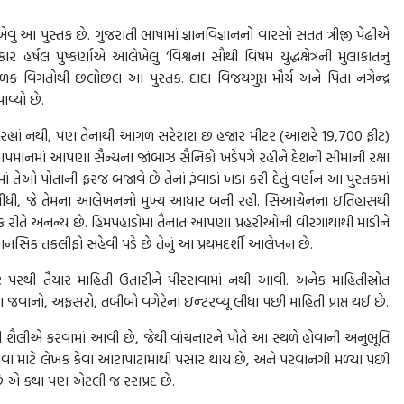
ું આ પુસ્તક છે. ગુજરાતી ભાષામાં જ્ઞાનવિજ્ઞાનનો વારસો સતત ત્રીજી પેઢીએ
ર્ષલ પુષ્કર્ણાએ આલેખેલું ‘વિશ્વના સૌથી વિષમ યુદ્ધક્ષેત્રની મુલાકાતનું
વિગતોથી છલોછલ આ પુસ્તક. દાદા વિજયગુપ્ત મૌર્ય અને પિતા નગેન્‍દ્ર
વ્યો છે.
થળ રહ્યાં નથી, પણ તેનાથી આગળ સરેરાશ છ હજાર મીટર (આશરે 19,700 ફીટ)
પમાનમાં આપણા સૈન્યના જાંબાઝ સૈનિકો ખડેપગે રહીને દેશની સીમાની રક્ષા
ં તેઓ પોતાની ફરજ બજાવે છે તેનાં રૂંવાડાં ખડાં કરી દેતું વર્ણન આ પુસ્તકમાં
કાત લીધી, જે તેમના આલેખનનો મુખ્ય આધાર બની રહી. સિઆચેનના ઇતિહાસથી
અનેક રીતે અનન્ય છે. હિમપહાડોમાં તૈનાત આપણા પ્રહરીઓની વીરગાથાથી માંડીને
ાનસિક તકલીફો સહેવી પડે છે તેનું આ પ્રથમદર્શી આલેખન છે.
ેટ પરથી તૈયાર માહિતી ઉતારીને પીરસવામાં નથી આવી. અનેક માહિતીસ્રોત
ના જવાનો, અફસરો, તબીબો વગેરેના ઇન્‍ટરવ્યૂ લીધા પછી માહિતી પ્રાપ્ત થઈ છે.
 શૈલીએ કરવામાં આવી છે, જેથી વાંચનારને પોતે આ સ્થળે હોવાની અનુભૂતિ
લેવા માટે લેખક કેવા આટાપાટામાંથી પસાર થાય છે, અને પરવાનગી મળ્યા પછી
ે એ કથા પણ એટલી જ રસપ્રદ છે.