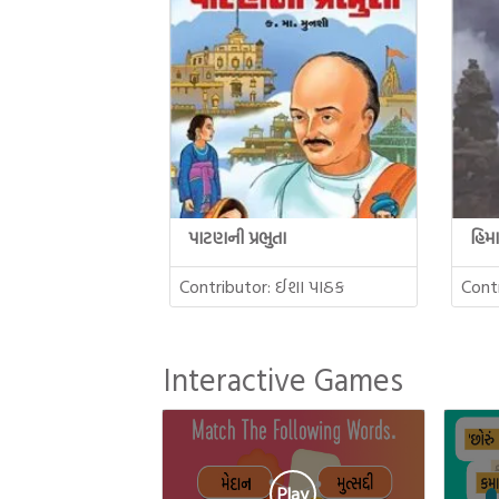
પાટણની પ્રભુતા
હિમ
Contributor:
ઈશા પાઠક
Cont
Interactive Games
Play