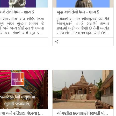
 અને તેનો ધમ્મ – ભાગ 6
બુદ્ધ અને તેનો ધમ્મ – ભાગ 5
ધના સમકાલીન’ એવા શીર્ષક હેઠળ
દુનિયાનો એક માત્ર ‘ભીખ્ખુસંઘ’ કેવી રીતે
ઠા ખંડમાં બુદ્ધના સમયમાં જે
એકસૂત્રતાને તાંતણે બંધાઈને કાળના
 અને અન્ય લોકો હતા જે ધમ્મના
પ્રવાહમાં અડીખમ ઊભો છે તેની અત્યંત
યી થયા. તેમનો અને બુદ્ધ વચ્ચે
સરળ શૈલીમાં તથાગત બુદ્ધે કરેલી દેશના
સત્સંગ વીશે જાણકારી મળે છે.
સમાવતો મૂલ્યવાન ગ્રંથ એટલે બુદ્ધ અને
તેનો ધમ્મ.
માતૃભાષા અને રતિલાલ ચંદરયા (Ratilal Chandaria)
ઓગણીસ કલ્યાણકો ધરાવતી પાંચ તીર્થંકરોની પરમ પાવન જન્મભૂમિ – અયોધ્યા (Ayodhya)