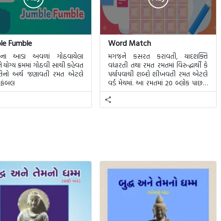
le Fumble
Word Match
તના આડા અવળાં ગોઠવાયેલા
મગજને કસરત કરાવતી, યાદશક્તિ
ે યોગ્ય ક્રમમાં ગોઠવી સાચી કહેવત
વધારતી તથા રમત રમતમાં વિરુદ્ધાર્થી કે
તેનો અર્થ જણાવતી રમત એટલે
પર્યાપવાચી શબ્દો શીખવતી રમત એટલે
 ફંબલ
વર્ડ મેચમાં. આ રમતમાં 20 બ્લોક પાછળ
20 શબ્દો છુપાયેલા હશે.