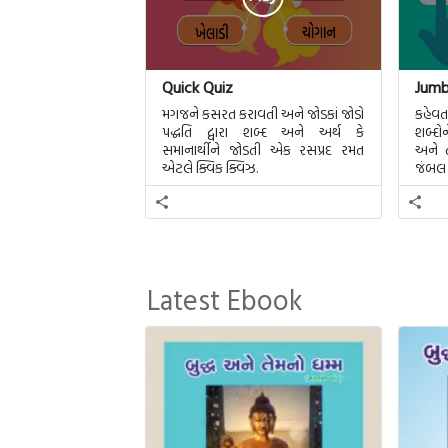
Quick Quiz
Jumb
મગજને કસરત કરાવતી અને જોડકાં જોડો
કહેવ
પદ્ધતિ દ્વારા શબ્દ અને અર્થ કે
શબ્દોન
સમાનાર્થીને જોડતી એક રસપ્રદ રમત
અને 
એટલે ક્વિક ક્વિઝ.
જંબલ
Latest Ebook