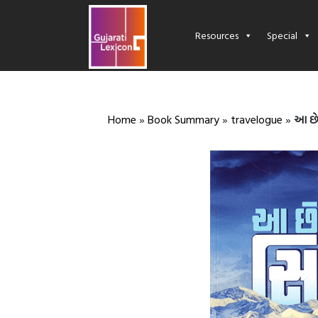
Resources
Special
Home
»
Book Summary
»
travelogue
»
આ છ