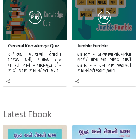
Play
Play
General Knowledge Quiz
Jumble Fumble
સ્પર્ધાત્મક પરીક્ષાની તૈયારીમાં
કહેવતના આડા અવળાં ગોઠવાયેલા
મદદરૂપ થતી, સામાન્ય જ્ઞાન
શબ્દોને યોગ્ય ક્રમમાં ગોઠવી સાચી
વધારતી અને અબાલ-વૃદ્ધ સૌને
કહેવત અને તેનો અર્થ જણાવતી
રમવી પસંદ રમત એટલે જનરલ
રમત એટલે જંબલ ફંબલ
નોલેજ ક્વિઝ.
Latest Ebook