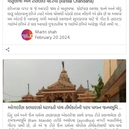
માતૃભાષા અને રતિલાલ ચંદરયા (Ratilal Chandaria)
શીખવ્યા વગર જ જે આવડી જાય તે માતૃભાષા. કોઈપણ બાળક જન્મે અને થોડું
ઘણું બોલવાનું શીખે ત્યારે એના મોંમાથી પહેલો શબ્દ નીકળે એ હોય છે મા અથવા
મમ એટલે કે ખાવાનું. વળી આપણે બાળકને સૂવડાવવા માટે જે ગીત કે હાલરડાં
ગાઈએ છીએ તે પણ આપણે ગુજરાતીમાં જ ગાઈએ છીએ અંગ્રેજી ગીતો નથી ગાતા.
આમ બાળકને […]
Maitri shah
February 20 2024
ઓગણીસ કલ્યાણકો ધરાવતી પાંચ તીર્થંકરોની પરમ પાવન જન્મભૂમિ – અયોધ્યા (Ayodhya)
હિંદુ ધર્મ અને જૈન ધર્મનાં તાણાવાણા એકબીજા સાથે પ્રગાઢ રીતે સંકળાયેલા છે.
રામજન્મભૂમિ (Ram Mandir) તરીકે અયોધ્યા (ayodhya) નગરી મહાતીર્થનું
ગૌરવ પામી છે, તો એ જ રીતે જૈન ધર્મના ચોવીસ તીર્થંકરોમાંથી પાંચ-પાંચ