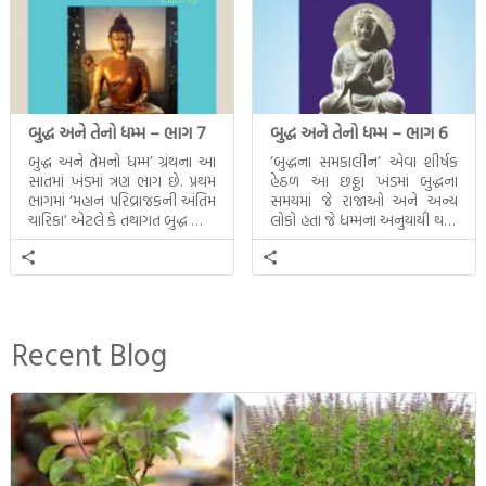
બુદ્ધ અને તેનો ધમ્મ – ભાગ 7
બુદ્ધ અને તેનો ધમ્મ – ભાગ 6
બુદ્ધ અને તેમનો ધમ્મ’ ગ્રંથના આ
‘બુદ્ધના સમકાલીન’ એવા શીર્ષક
સાતમાં ખંડમાં ત્રણ ભાગ છે. પ્રથમ
હેઠળ આ છઠ્ઠા ખંડમાં બુદ્ધના
ભાગમાં ‘મહાન પરિવ્રાજકની અંતિમ
સમયમાં જે રાજાઓ અને અન્ય
ચારિકા’ એટલે કે તથાગત બુદ્ધ સાથે
લોકો હતા જે ધમ્મના અનુયાયી થયા.
સતત પરિભ્રમણ કરતા સહચારીઓ
તેમનો અને બુદ્ધ વચ્ચે થયેલો
સાથે ફરી એકવારની
સત્સંગ વીશે જાણકારી મળે છે.
મુલાકાત, બીજા ભાગમાં તથાગતે
વૈશાલીથી વિદાય લીધી તે
અને ત્રીજા ભાગમાં તથાગતે
બનાવેલા ધમ્મને જ પોતાના
Recent Blog
ઉત્તરાધિકારી તરીકે સ્થાપે છે તે
દૃશ્યો અંકિત થયાં છે. ટૂંકમાં બુદ્ધનાં
જીવનના અંતિમ દિવસોની યાત્રાનો
પરિપાક જોવા મળે […]