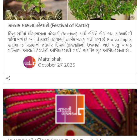
કારતક માસના તહેવારો (Festival of Kartik)
હિન્દુ ધર્મમાં મોટાભાગના તહેવારો (festival) સાથે કોઈને કોઈ કથા સંકળાયેલી
જોવા મળે છે અને તે કારણે તહેવારનું ધાર્મિક મહત્ત્વ વધી જાય છે. For example,
હાલમાં જ પ્રકાશનો તહેવાર દિવાળી(diwali)ની ઉજવણી થઈ. પરંતુ અષાઢ
મહિનામાં આવતી દેવપોઢી અગિયારસથી લઈને કારતિક સુદ અગિયારસના રોજ
આવતી દેવ ઊઠી અગિયારસ વચ્ચે મોટેભાગે યજ્ઞોપવીત સંસ્કાર, લગ્ન,
Maitri shah
દીક્ષાગ્રહણ, યજ્ઞ, ગૃહપ્રવેશ જેવા […]
October 27 2025