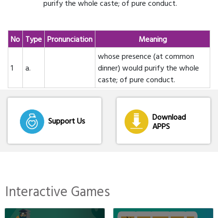
purify the whole caste; of pure conduct.
No
Type
Pronunciation
Meaning
whose presence (at common
1
a.
dinner) would purify the whole
caste; of pure conduct.
Download
Support Us
APPS
Interactive Games