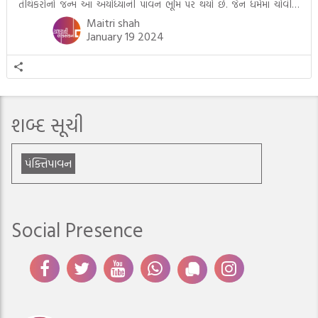
તીર્થંકરોનો જન્મ આ અયોધ્યાની પાવન ભૂમિ પર થયો છે. જૈન ધર્મમાં ચોવીસ
તીર્થંકરોમાંથી પાંચ-પાંચ તીર્થંકરોનાં કલ્યાણકો અહીં આવ્યાં છે. દરેક તીર્થંકરના
Maitri shah
જીવનની ચ્યવન(માતાના […]
January 19 2024
શબ્દ સૂચી
પંક્તિપાવન
Social Presence