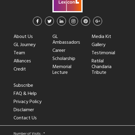
About Us
GL
Media Kit
Ambassadors
GL Journey
Gallery
Career
Team
Testimonial
Scholarship
Alliances
Ratilal
Memorial
Chandaria
Credit
Lecture
Tribute
Subscribe
FAQ & Help
Privacy Policy
Disclaimer
Contact Us
Number of Visits : *