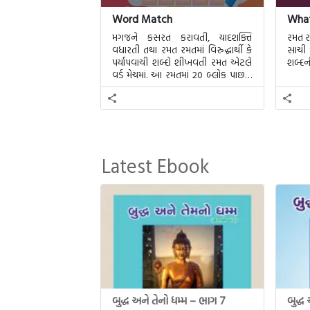
Word Match
What
મગજને કસરત કરાવતી, યાદશક્તિ
રમત ર
વધારતી તથા રમત રમતમાં વિરુદ્ધાર્થી કે
સાચી 
પર્યાપવાચી શબ્દો શીખવતી રમત એટલે
શબ્દન
વર્ડ મેચમાં. આ રમતમાં 20 બ્લોક પાછળ
20 શબ્દો છુપાયેલા હશે.
Latest Ebook
બુદ્ધ અને તેનો ધમ્મ – ભાગ 7
બુદ્ધ