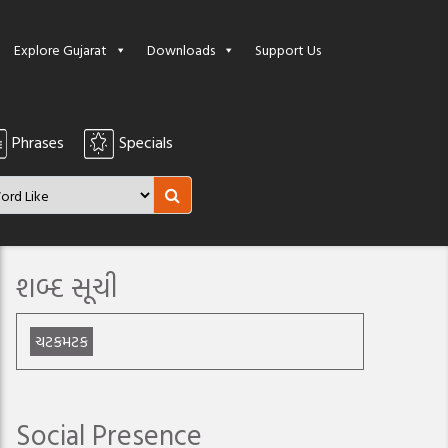
Explore Gujarat
Downloads
Support Us
Phrases
Specials
શબ્દ સૂચી
ચટકમટક
Social Presence