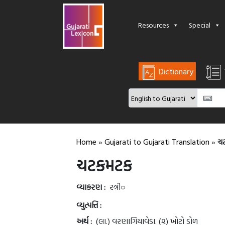
Resources
Special
Dictionary
Home
»
Gujarati to Gujarati Translation
»
ચ
ચટકમટક
વ્યાકરણ :
સ્ત્રી○
વ્યુત્પત્તિ :
અર્થ :
(લા.) વરણાગિયાવેડા. (૨) ખોટો ડોળ