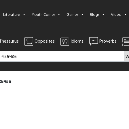
Literature
Youth Corner
Games
Blogs
Video
Thesaurus
Opposites
Idioms
Proverbs
ટકમટક