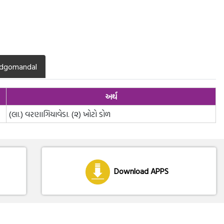
dgomandal
અર્થ
(લા.) વરણાગિયાવેડા. (૨) ખોટો ડોળ
Download APPS