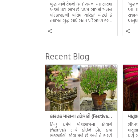
બુદ્ધ અને તેમનો ધમ્મ’ ગ્રંથના આ સાતમાં
‘બુદ્
ખંડમાં ત્રણ ભાગ છે. પ્રથમ ભાગમાં ‘મહાન
આ છઠ્
પરિવ્રાજકની અંતિમ ચારિકા’ એટલે કે
રાજાઓ
તથાગત બુદ્ધ સાથે સતત પરિભ્રમણ કરતા
અનુયા
સહચારીઓ સાથે ફરી એકવારની
થયેલો 
મુલાકાત, બીજા ભાગમાં તથાગતે
વૈશાલીથી વિદાય લીધી તે અને ત્રીજા
ભાગમાં તથાગતે બનાવેલા ધમ્મને જ
પોતાના ઉત્તરાધિકારી તરીકે સ્થાપે છે તે
Recent Blog
દૃશ્યો અંકિત થયાં છે. ટૂંકમાં બુદ્ધનાં
જીવનના અંતિમ દિવસોની યાત્રાનો
પરિપાક જોવા મળે […]
કારતક માસના તહેવારો (Festival of Kartik)
હિન્દુ ધર્મમાં મોટાભાગના તહેવારો
શીખવ
(festival) સાથે કોઈને કોઈ કથા
માતૃભ
સંકળાયેલી જોવા મળે છે અને તે કારણે
ઘણું બ