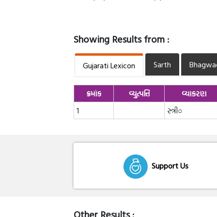
Showing Results from :
Sarth
Bhagwa
Gujarati Lexicon
ક્રમાંક
વ્યુત્પત્તિ
વ્યાકરણ
1
સ્ત્રી○
Support Us
Other Results :