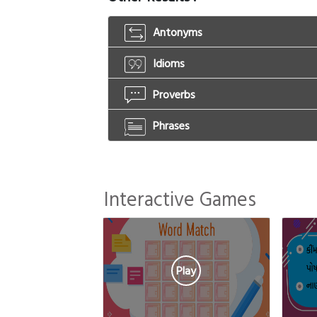
Antonyms
Idioms
Proverbs
Phrases
Interactive Games
Play