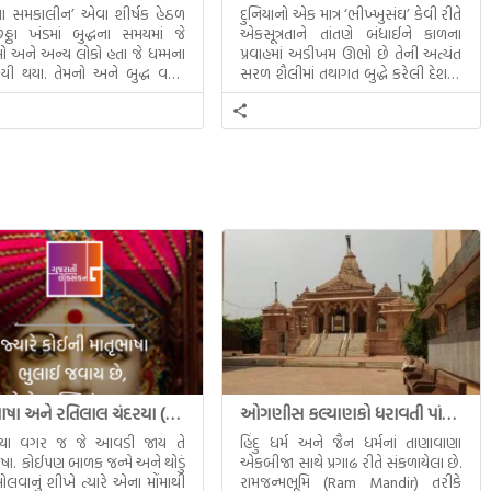
ધના સમકાલીન’ એવા શીર્ષક હેઠળ
દુનિયાનો એક માત્ર ‘ભીખ્ખુસંઘ’ કેવી રીતે
ઠા ખંડમાં બુદ્ધના સમયમાં જે
એકસૂત્રતાને તાંતણે બંધાઈને કાળના
 અને અન્ય લોકો હતા જે ધમ્મના
પ્રવાહમાં અડીખમ ઊભો છે તેની અત્યંત
યી થયા. તેમનો અને બુદ્ધ વચ્ચે
સરળ શૈલીમાં તથાગત બુદ્ધે કરેલી દેશના
સત્સંગ વીશે જાણકારી મળે છે.
સમાવતો મૂલ્યવાન ગ્રંથ એટલે બુદ્ધ અને
તેનો ધમ્મ.
માતૃભાષા અને રતિલાલ ચંદરયા (Ratilal Chandaria)
ઓગણીસ કલ્યાણકો ધરાવતી પાંચ તીર્થંકરોની પરમ પાવન જન્મભૂમિ – અયોધ્યા (Ayodhya)
્યા વગર જ જે આવડી જાય તે
હિંદુ ધર્મ અને જૈન ધર્મનાં તાણાવાણા
ાષા. કોઈપણ બાળક જન્મે અને થોડું
એકબીજા સાથે પ્રગાઢ રીતે સંકળાયેલા છે.
ોલવાનું શીખે ત્યારે એના મોંમાથી
રામજન્મભૂમિ (Ram Mandir) તરીકે