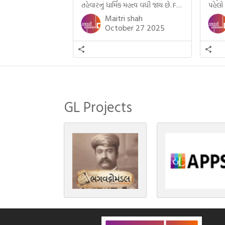
તહેવારનું ધાર્મિક મહત્ત્વ વધી જાય છે. For
પહેલો
example, હાલમાં જ પ્રકાશનો તહેવાર
મમ એ
Maitri shah
દિવાળી(diwali)ની ઉજવણી થઈ. પરંતુ
બાળક
October 27 2025
અષાઢ મહિનામાં આવતી દેવપોઢી
હાલર
અગિયારસથી લઈને કારતિક સુદ
ગુજરા
અગિયારસના રોજ આવતી દેવ ઊઠી
નથી ગ
અગિયારસ વચ્ચે મોટેભાગે યજ્ઞોપવીત
સંસ્કાર, લગ્ન, દીક્ષાગ્રહણ, યજ્ઞ, ગૃહપ્રવેશ
જેવા […]
GL Projects