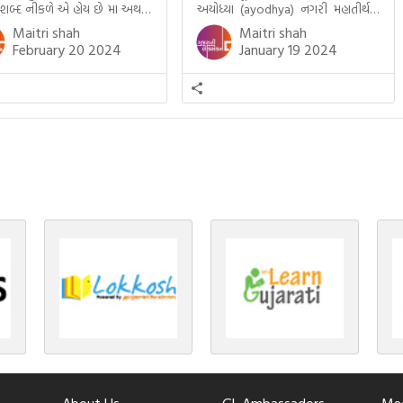
 શબ્દ નીકળે એ હોય છે મા અથવા
અયોધ્યા (ayodhya) નગરી મહાતીર્થનું
ટલે કે ખાવાનું. વળી આપણે
ગૌરવ પામી છે, તો એ જ રીતે જૈન ધર્મના
Maitri shah
Maitri shah
ને સૂવડાવવા માટે જે ગીત કે
ચોવીસ તીર્થંકરોમાંથી પાંચ-પાંચ
February 20 2024
January 19 2024
ડાં ગાઈએ છીએ તે પણ આપણે
તીર્થંકરોનો જન્મ આ અયોધ્યાની પાવન
તીમાં જ ગાઈએ છીએ અંગ્રેજી ગીતો
ભૂમિ પર થયો છે. જૈન ધર્મમાં ચોવીસ
ાતા. આમ બાળકને […]
તીર્થંકરોમાંથી પાંચ-પાંચ તીર્થંકરોનાં
કલ્યાણકો અહીં આવ્યાં છે. દરેક
તીર્થંકરના જીવનની ચ્યવન(માતાના […]
About Us
GL Ambassadors
Med