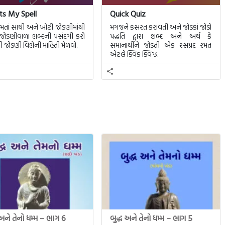
s My Spell
Quick Quiz
મતાં સાચી અને ખોટી જોડણીમાંથી
મગજને કસરત કરાવતી અને જોડકાં જોડો
જોડણીવાળા શબ્દની પસંદગી કરો
પદ્ધતિ દ્વારા શબ્દ અને અર્થ કે
ી જોડણી વિશેની માહિતી મેળવો.
સમાનાર્થીને જોડતી એક રસપ્રદ રમત
એટલે ક્વિક ક્વિઝ.
 અને તેનો ધમ્મ – ભાગ 6
બુદ્ધ અને તેનો ધમ્મ – ભાગ 5