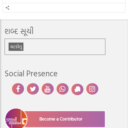
શબ્દ સૂચી
ચટકીલું
Social Presence
Become a Contributor