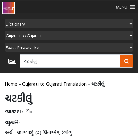
MENU
Home
»
Gujarati to Gujarati Translation
»
ચટકીલું
ચટકીલું
વ્યાકરણ :
વિ○
વ્યુત્પત્તિ :
અર્થ :
ચમકવાળું. (૨) ચિત્તાકર્ષક, રંગીલું