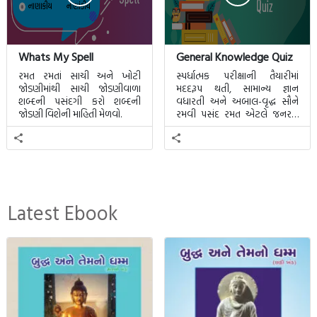
Whats My Spell
General Knowledge Quiz
રમત રમતાં સાચી અને ખોટી
સ્પર્ધાત્મક પરીક્ષાની તૈયારીમાં
જોડણીમાંથી સાચી જોડણીવાળા
મદદરૂપ થતી, સામાન્ય જ્ઞાન
શબ્દની પસંદગી કરો શબ્દની
વધારતી અને અબાલ-વૃદ્ધ સૌને
જોડણી વિશેની માહિતી મેળવો.
રમવી પસંદ રમત એટલે જનરલ
નોલેજ ક્વિઝ.
Latest Ebook