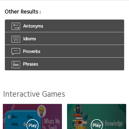
Other Results :
Antonyms
Idioms
Proverbs
Phrases
Interactive Games
Play
Play