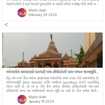
ગાઈએ છીએ તે પણ આપણે ગુજરાતીમાં જ ગાઈએ છીએ અંગ્રેજી ગીતો નથી ગાતા.
આમ બાળકને […]
Maitri shah
February 20 2024
ઓગણીસ કલ્યાણકો ધરાવતી પાંચ તીર્થંકરોની પરમ પાવન જન્મભૂમિ – અયોધ્યા (Ayodhya)
હિંદુ ધર્મ અને જૈન ધર્મનાં તાણાવાણા એકબીજા સાથે પ્રગાઢ રીતે સંકળાયેલા છે.
રામજન્મભૂમિ (Ram Mandir) તરીકે અયોધ્યા (ayodhya) નગરી મહાતીર્થનું
ગૌરવ પામી છે, તો એ જ રીતે જૈન ધર્મના ચોવીસ તીર્થંકરોમાંથી પાંચ-પાંચ
તીર્થંકરોનો જન્મ આ અયોધ્યાની પાવન ભૂમિ પર થયો છે. જૈન ધર્મમાં ચોવીસ
તીર્થંકરોમાંથી પાંચ-પાંચ તીર્થંકરોનાં કલ્યાણકો અહીં આવ્યાં છે. દરેક તીર્થંકરના
Maitri shah
જીવનની ચ્યવન(માતાના […]
January 19 2024