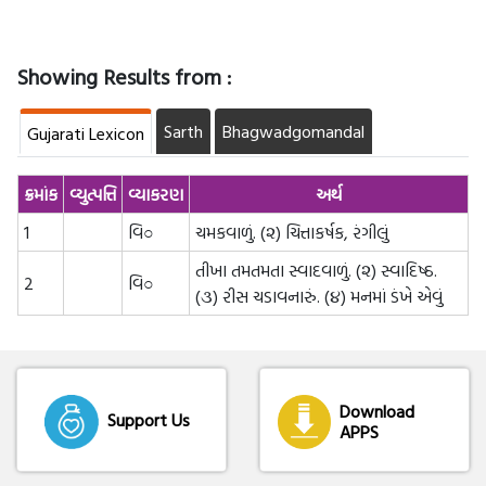
Showing Results from :
Sarth
Bhagwadgomandal
Gujarati Lexicon
ક્રમાંક
વ્યુત્પત્તિ
વ્યાકરણ
અર્થ
1
વિ○
ચમકવાળું. (૨) ચિત્તાકર્ષક, રંગીલું
તીખા તમતમતા સ્વાદવાળું. (૨) સ્વાદિષ્ઠ.
2
વિ○
(૩) રીસ ચડાવનારું. (૪) મનમાં ડંખે એવું
Download
Support Us
APPS