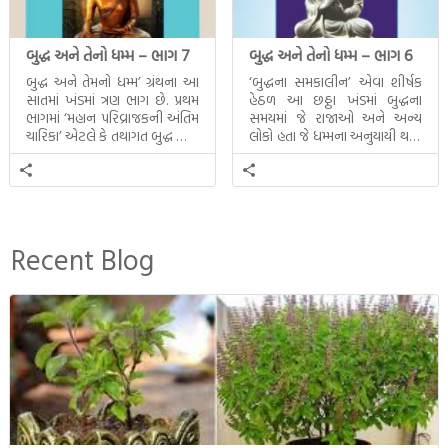
બુદ્ધ અને તેનો ધમ્મ – ભાગ 7
બુદ્ધ અને તેનો ધમ્મ – ભાગ 6
બુદ્ધ અને તેમનો ધમ્મ’ ગ્રંથના આ
‘બુદ્ધના સમકાલીન’ એવા શીર્ષક
સાતમાં ખંડમાં ત્રણ ભાગ છે. પ્રથમ
હેઠળ આ છઠ્ઠા ખંડમાં બુદ્ધના
ભાગમાં ‘મહાન પરિવ્રાજકની અંતિમ
સમયમાં જે રાજાઓ અને અન્ય
ચારિકા’ એટલે કે તથાગત બુદ્ધ સાથે
લોકો હતા જે ધમ્મના અનુયાયી થયા.
સતત પરિભ્રમણ કરતા સહચારીઓ
તેમનો અને બુદ્ધ વચ્ચે થયેલો
સાથે ફરી એકવારની
સત્સંગ વીશે જાણકારી મળે છે.
મુલાકાત, બીજા ભાગમાં તથાગતે
વૈશાલીથી વિદાય લીધી તે
અને ત્રીજા ભાગમાં તથાગતે
બનાવેલા ધમ્મને જ પોતાના
Recent Blog
ઉત્તરાધિકારી તરીકે સ્થાપે છે તે
દૃશ્યો અંકિત થયાં છે. ટૂંકમાં બુદ્ધનાં
જીવનના અંતિમ દિવસોની યાત્રાનો
પરિપાક જોવા મળે […]