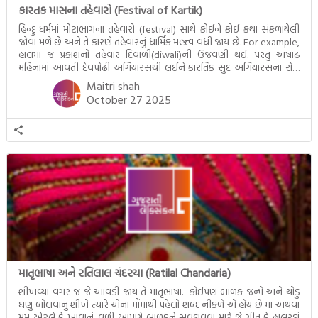
કારતક માસના તહેવારો (Festival of Kartik)
હિન્દુ ધર્મમાં મોટાભાગના તહેવારો (festival) સાથે કોઈને કોઈ કથા સંકળાયેલી
જોવા મળે છે અને તે કારણે તહેવારનું ધાર્મિક મહત્ત્વ વધી જાય છે. For example,
હાલમાં જ પ્રકાશનો તહેવાર દિવાળી(diwali)ની ઉજવણી થઈ. પરંતુ અષાઢ
મહિનામાં આવતી દેવપોઢી અગિયારસથી લઈને કારતિક સુદ અગિયારસના રોજ
આવતી દેવ ઊઠી અગિયારસ વચ્ચે મોટેભાગે યજ્ઞોપવીત સંસ્કાર, લગ્ન,
Maitri shah
દીક્ષાગ્રહણ, યજ્ઞ, ગૃહપ્રવેશ જેવા […]
October 27 2025
માતૃભાષા અને રતિલાલ ચંદરયા (Ratilal Chandaria)
શીખવ્યા વગર જ જે આવડી જાય તે માતૃભાષા. કોઈપણ બાળક જન્મે અને થોડું
ઘણું બોલવાનું શીખે ત્યારે એના મોંમાથી પહેલો શબ્દ નીકળે એ હોય છે મા અથવા
મમ એટલે કે ખાવાનું. વળી આપણે બાળકને સૂવડાવવા માટે જે ગીત કે હાલરડાં