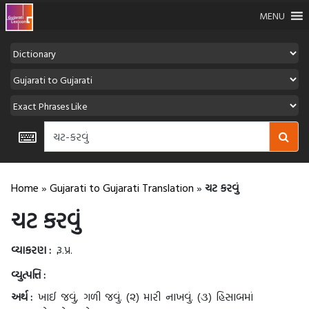
MENU
Home
»
Gujarati to Gujarati Translation
»
ચટ કરવું
ચટ કરવું
વ્યાકરણ :
રૂ.પ્ર.
વ્યુત્પત્તિ :
અર્થ :
ખાઈ જવું, ગળી જવું. (૨) મારી નાખવું. (૩) હિસાબમાં