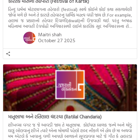
કારતક માસના તહેવારો (Festival of Kartik)
હિન્દુ ધર્મમાં મોટાભાગના તહેવારો (festival) સાથે કોઈને કોઈ કથા સંકળાયેલી
જોવા મળે છે અને તે કારણે તહેવારનું ધાર્મિક મહત્ત્વ વધી જાય છે. For example,
હાલમાં જ પ્રકાશનો તહેવાર દિવાળી(diwali)ની ઉજવણી થઈ. પરંતુ અષાઢ
મહિનામાં આવતી દેવપોઢી અગિયારસથી લઈને કારતિક સુદ અગિયારસના રોજ
આવતી દેવ ઊઠી અગિયારસ વચ્ચે મોટેભાગે યજ્ઞોપવીત સંસ્કાર, લગ્ન,
Maitri shah
દીક્ષાગ્રહણ, યજ્ઞ, ગૃહપ્રવેશ જેવા […]
October 27 2025
માતૃભાષા અને રતિલાલ ચંદરયા (Ratilal Chandaria)
શીખવ્યા વગર જ જે આવડી જાય તે માતૃભાષા. કોઈપણ બાળક જન્મે અને થોડું
ઘણું બોલવાનું શીખે ત્યારે એના મોંમાથી પહેલો શબ્દ નીકળે એ હોય છે મા અથવા
મમ એટલે કે ખાવાનું. વળી આપણે બાળકને સૂવડાવવા માટે જે ગીત કે હાલરડાં