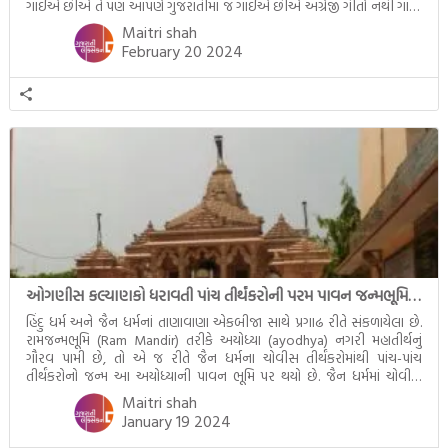
ગાઈએ છીએ તે પણ આપણે ગુજરાતીમાં જ ગાઈએ છીએ અંગ્રેજી ગીતો નથી ગાતા.
આમ બાળકને […]
Maitri shah
February 20 2024
ઓગણીસ કલ્યાણકો ધરાવતી પાંચ તીર્થંકરોની પરમ પાવન જન્મભૂમિ – અયોધ્યા (Ayodhya)
હિંદુ ધર્મ અને જૈન ધર્મનાં તાણાવાણા એકબીજા સાથે પ્રગાઢ રીતે સંકળાયેલા છે.
રામજન્મભૂમિ (Ram Mandir) તરીકે અયોધ્યા (ayodhya) નગરી મહાતીર્થનું
ગૌરવ પામી છે, તો એ જ રીતે જૈન ધર્મના ચોવીસ તીર્થંકરોમાંથી પાંચ-પાંચ
તીર્થંકરોનો જન્મ આ અયોધ્યાની પાવન ભૂમિ પર થયો છે. જૈન ધર્મમાં ચોવીસ
તીર્થંકરોમાંથી પાંચ-પાંચ તીર્થંકરોનાં કલ્યાણકો અહીં આવ્યાં છે. દરેક તીર્થંકરના
Maitri shah
જીવનની ચ્યવન(માતાના […]
January 19 2024