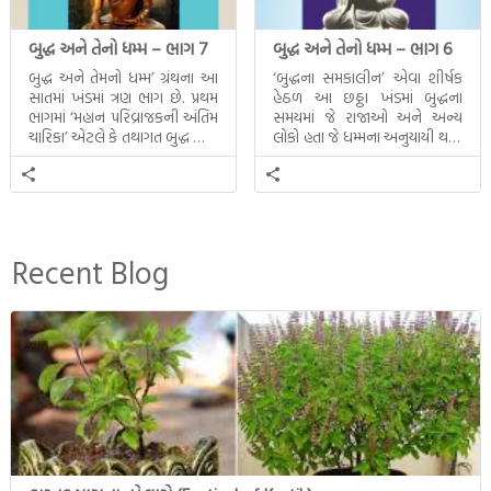
બુદ્ધ અને તેનો ધમ્મ – ભાગ 7
બુદ્ધ અને તેનો ધમ્મ – ભાગ 6
બુદ્ધ અને તેમનો ધમ્મ’ ગ્રંથના આ
‘બુદ્ધના સમકાલીન’ એવા શીર્ષક
સાતમાં ખંડમાં ત્રણ ભાગ છે. પ્રથમ
હેઠળ આ છઠ્ઠા ખંડમાં બુદ્ધના
ભાગમાં ‘મહાન પરિવ્રાજકની અંતિમ
સમયમાં જે રાજાઓ અને અન્ય
ચારિકા’ એટલે કે તથાગત બુદ્ધ સાથે
લોકો હતા જે ધમ્મના અનુયાયી થયા.
સતત પરિભ્રમણ કરતા સહચારીઓ
તેમનો અને બુદ્ધ વચ્ચે થયેલો
સાથે ફરી એકવારની
સત્સંગ વીશે જાણકારી મળે છે.
મુલાકાત, બીજા ભાગમાં તથાગતે
વૈશાલીથી વિદાય લીધી તે
અને ત્રીજા ભાગમાં તથાગતે
બનાવેલા ધમ્મને જ પોતાના
Recent Blog
ઉત્તરાધિકારી તરીકે સ્થાપે છે તે
દૃશ્યો અંકિત થયાં છે. ટૂંકમાં બુદ્ધનાં
જીવનના અંતિમ દિવસોની યાત્રાનો
પરિપાક જોવા મળે […]