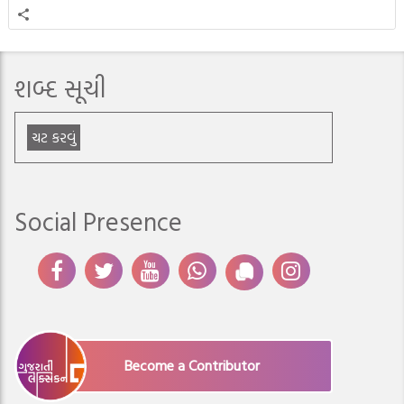
શબ્દ સૂચી
ચટ કરવું
Social Presence
Become a Contributor