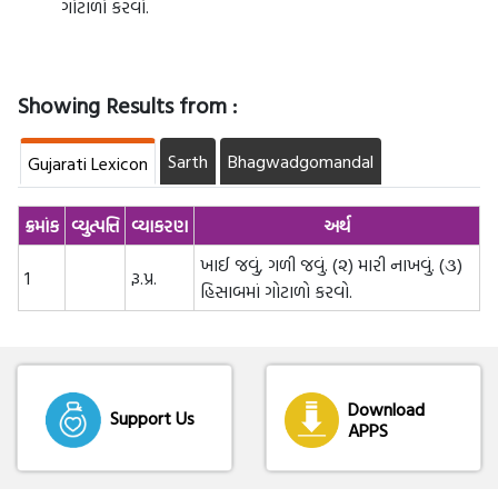
ગોટાળો કરવો.
Showing Results from :
Sarth
Bhagwadgomandal
Gujarati Lexicon
ક્રમાંક
વ્યુત્પત્તિ
વ્યાકરણ
અર્થ
ખાઈ જવું, ગળી જવું. (૨) મારી નાખવું. (૩)
1
રૂ.પ્ર.
હિસાબમાં ગોટાળો કરવો.
Download
Support Us
APPS