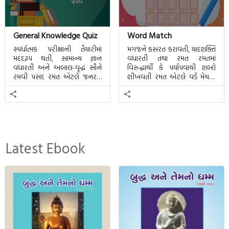
General Knowledge Quiz
Word Match
સ્પર્ધાત્મક પરીક્ષાની તૈયારીમાં
મગજને કસરત કરાવતી, યાદશક્તિ
મદદરૂપ થતી, સામાન્ય જ્ઞાન
વધારતી તથા રમત રમતમાં
વધારતી અને અબાલ-વૃદ્ધ સૌને
વિરુદ્ધાર્થી કે પર્યાપવાચી શબ્દો
રમવી પસંદ રમત એટલે જનરલ
શીખવતી રમત એટલે વર્ડ મેચમાં.
નોલેજ ક્વિઝ.
આ રમતમાં 20 બ્લોક પાછળ 20
શબ્દો છુપાયેલા હશે.
Latest Ebook