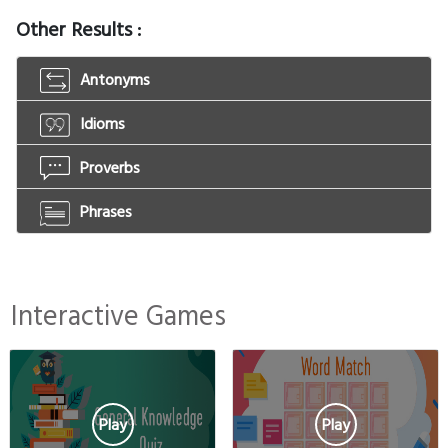
Other Results :
Antonyms
Idioms
Proverbs
Phrases
Interactive Games
Play
Play