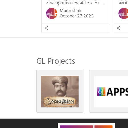
તહેવારનું ધાર્મિક મહત્ત્વ વધી જાય છે. For
પહેલો
example, હાલમાં જ પ્રકાશનો તહેવાર
મમ એ
Maitri shah
દિવાળી(diwali)ની ઉજવણી થઈ. પરંતુ
બાળક
October 27 2025
અષાઢ મહિનામાં આવતી દેવપોઢી
હાલર
અગિયારસથી લઈને કારતિક સુદ
ગુજરા
અગિયારસના રોજ આવતી દેવ ઊઠી
નથી ગ
અગિયારસ વચ્ચે મોટેભાગે યજ્ઞોપવીત
સંસ્કાર, લગ્ન, દીક્ષાગ્રહણ, યજ્ઞ, ગૃહપ્રવેશ
જેવા […]
GL Projects