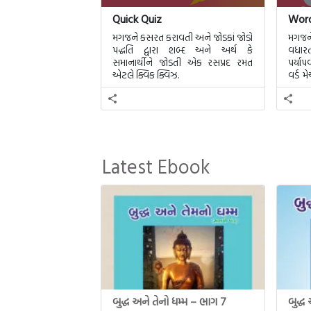
Quick Quiz
Wor
મગજને કસરત કરાવતી અને જોડકાં જોડો
મગજન
પદ્ધતિ દ્વારા શબ્દ અને અર્થ કે
વધારતી
સમાનાર્થીને જોડતી એક રસપ્રદ રમત
પર્યા
એટલે ક્વિક ક્વિઝ.
વર્ડ 
20 શબ્
Latest Ebook
બુદ્ધ અને તેનો ધમ્મ – ભાગ 7
બુદ્ધ