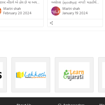
 શબ્દ નીકળે એ હોય છે મા અથવા
અયોધ્યા (ayodhya) નગરી મહાતીર્થનું
ટલે કે ખાવાનું. વળી આપણે
ગૌરવ પામી છે, તો એ જ રીતે જૈન ધર્મના
Maitri shah
Maitri shah
ને સૂવડાવવા માટે જે ગીત કે
ચોવીસ તીર્થંકરોમાંથી પાંચ-પાંચ
February 20 2024
January 19 2024
ડાં ગાઈએ છીએ તે પણ આપણે
તીર્થંકરોનો જન્મ આ અયોધ્યાની પાવન
તીમાં જ ગાઈએ છીએ અંગ્રેજી ગીતો
ભૂમિ પર થયો છે. જૈન ધર્મમાં ચોવીસ
ાતા. આમ બાળકને […]
તીર્થંકરોમાંથી પાંચ-પાંચ તીર્થંકરોનાં
કલ્યાણકો અહીં આવ્યાં છે. દરેક
તીર્થંકરના જીવનની ચ્યવન(માતાના […]
About Us
GL Ambassadors
Med