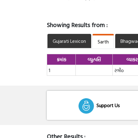
Showing Results from :
Gujarati Lexicon
Bhagwa
Sarth
ક્રમાંક
વ્યુત્પત્તિ
વ્યાક
1
સ્ત્રીo
Support Us
Other Results :