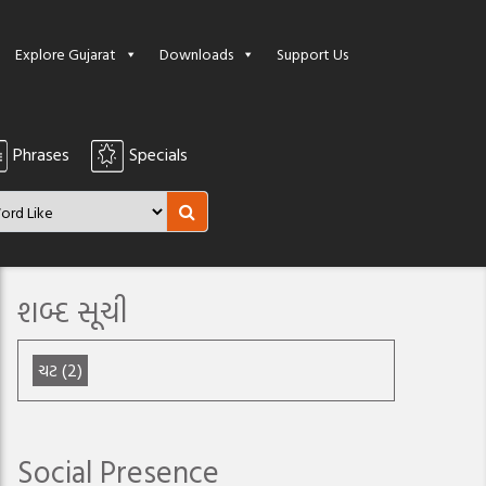
Explore Gujarat
Downloads
Support Us
Phrases
Specials
શબ્દ સૂચી
ચટ (2)
Social Presence