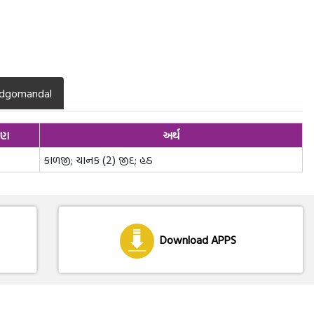
dgomandal
રણ
અર્થ
કાળજી; ચાનક (2) જીદ; હઠ
Download APPS