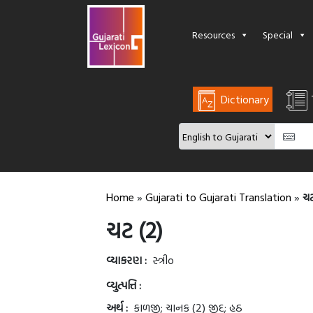
Resources
Special
Dictionary
Home
»
Gujarati to Gujarati Translation
»
ચટ
ચટ (2)
વ્યાકરણ :
સ્ત્રીo
વ્યુત્પત્તિ :
અર્થ :
કાળજી; ચાનક (2) જીદ; હઠ