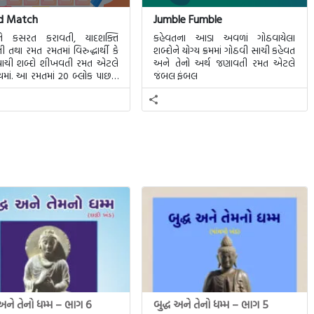
d Match
Jumble Fumble
ે કસરત કરાવતી, યાદશક્તિ
કહેવતના આડા અવળાં ગોઠવાયેલા
 તથા રમત રમતમાં વિરુદ્ધાર્થી કે
શબ્દોને યોગ્ય ક્રમમાં ગોઠવી સાચી કહેવત
પવાચી શબ્દો શીખવતી રમત એટલે
અને તેનો અર્થ જણાવતી રમત એટલે
મેચમાં. આ રમતમાં 20 બ્લોક પાછળ
જંબલ ફંબલ
દો છુપાયેલા હશે.
 અને તેનો ધમ્મ – ભાગ 6
બુદ્ધ અને તેનો ધમ્મ – ભાગ 5