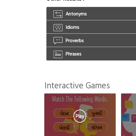
Antonyms
Idioms
Proverbs
Phrases
Interactive Games
Play