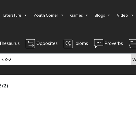
Literature
Youth Corner
Games
Blogs
Video
Thesaurus
Opposites
Idioms
Proverbs
 (2)