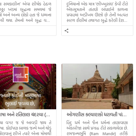
ધના સમકાલીન’ એવા શીર્ષક હેઠળ
દુનિયાનો એક માત્ર ‘ભીખ્ખુસંઘ’ કેવી રીતે
ઠા ખંડમાં બુદ્ધના સમયમાં જે
એકસૂત્રતાને તાંતણે બંધાઈને કાળના
 અને અન્ય લોકો હતા જે ધમ્મના
પ્રવાહમાં અડીખમ ઊભો છે તેની અત્યંત
યી થયા. તેમનો અને બુદ્ધ વચ્ચે
સરળ શૈલીમાં તથાગત બુદ્ધે કરેલી દેશના
સત્સંગ વીશે જાણકારી મળે છે.
સમાવતો મૂલ્યવાન ગ્રંથ એટલે બુદ્ધ અને
તેનો ધમ્મ.
માતૃભાષા અને રતિલાલ ચંદરયા (Ratilal Chandaria)
ઓગણીસ કલ્યાણકો ધરાવતી પાંચ તીર્થંકરોની પરમ પાવન જન્મભૂમિ – અયોધ્યા (Ayodhya)
્યા વગર જ જે આવડી જાય તે
હિંદુ ધર્મ અને જૈન ધર્મનાં તાણાવાણા
ાષા. કોઈપણ બાળક જન્મે અને થોડું
એકબીજા સાથે પ્રગાઢ રીતે સંકળાયેલા છે.
ોલવાનું શીખે ત્યારે એના મોંમાથી
રામજન્મભૂમિ (Ram Mandir) તરીકે