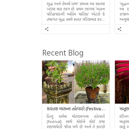
બુદ્ધ અને તેમનો ધમ્મ’ ગ્રંથના આ સાતમાં
‘બુદ્
ખંડમાં ત્રણ ભાગ છે. પ્રથમ ભાગમાં ‘મહાન
આ છઠ્
પરિવ્રાજકની અંતિમ ચારિકા’ એટલે કે
રાજાઓ
તથાગત બુદ્ધ સાથે સતત પરિભ્રમણ કરતા
અનુયા
સહચારીઓ સાથે ફરી એકવારની
થયેલો 
મુલાકાત, બીજા ભાગમાં તથાગતે
વૈશાલીથી વિદાય લીધી તે અને ત્રીજા
ભાગમાં તથાગતે બનાવેલા ધમ્મને જ
પોતાના ઉત્તરાધિકારી તરીકે સ્થાપે છે તે
Recent Blog
દૃશ્યો અંકિત થયાં છે. ટૂંકમાં બુદ્ધનાં
જીવનના અંતિમ દિવસોની યાત્રાનો
પરિપાક જોવા મળે […]
કારતક માસના તહેવારો (Festival of Kartik)
હિન્દુ ધર્મમાં મોટાભાગના તહેવારો
શીખવ
(festival) સાથે કોઈને કોઈ કથા
માતૃભ
સંકળાયેલી જોવા મળે છે અને તે કારણે
ઘણું બ