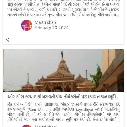
ઘણું બોલવાનું શીખે ત્યારે એના મોંમાથી પહેલો શબ્દ નીકળે એ હોય છે મા અથવા
મમ એટલે કે ખાવાનું. વળી આપણે બાળકને સૂવડાવવા માટે જે ગીત કે હાલરડાં
ગાઈએ છીએ તે પણ આપણે ગુજરાતીમાં જ ગાઈએ છીએ અંગ્રેજી ગીતો નથી ગાતા.
આમ બાળકને […]
Maitri shah
February 20 2024
ઓગણીસ કલ્યાણકો ધરાવતી પાંચ તીર્થંકરોની પરમ પાવન જન્મભૂમિ – અયોધ્યા (Ayodhya)
હિંદુ ધર્મ અને જૈન ધર્મનાં તાણાવાણા એકબીજા સાથે પ્રગાઢ રીતે સંકળાયેલા છે.
રામજન્મભૂમિ (Ram Mandir) તરીકે અયોધ્યા (ayodhya) નગરી મહાતીર્થનું
ગૌરવ પામી છે, તો એ જ રીતે જૈન ધર્મના ચોવીસ તીર્થંકરોમાંથી પાંચ-પાંચ
તીર્થંકરોનો જન્મ આ અયોધ્યાની પાવન ભૂમિ પર થયો છે. જૈન ધર્મમાં ચોવીસ
તીર્થંકરોમાંથી પાંચ-પાંચ તીર્થંકરોનાં કલ્યાણકો અહીં આવ્યાં છે. દરેક તીર્થંકરના
Maitri shah