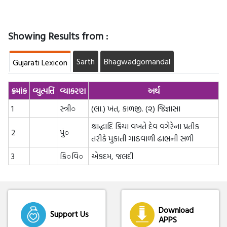
Showing Results from :
Sarth
Bhagwadgomandal
Gujarati Lexicon
ક્રમાંક
વ્યુત્પત્તિ
વ્યાકરણ
અર્થ
1
સ્ત્રી○
(લા.) ખંત, કાળજી. (૨) જિજ્ઞાસા
શ્રાદ્ધાદિ ક્રિયા વખતે દેવ વગેરેના પ્રતીક
2
પું○
તરીકે મુકાતી ગાંઠવાળી ઢાભની સળી
3
ક્રિ○વિ○
એકદમ, જલદી
Download
Support Us
APPS