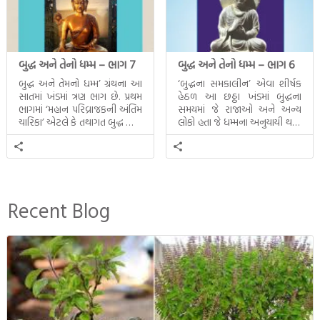
બુદ્ધ અને તેનો ધમ્મ – ભાગ 7
બુદ્ધ અને તેનો ધમ્મ – ભાગ 6
બુદ્ધ અને તેમનો ધમ્મ’ ગ્રંથના આ
‘બુદ્ધના સમકાલીન’ એવા શીર્ષક
સાતમાં ખંડમાં ત્રણ ભાગ છે. પ્રથમ
હેઠળ આ છઠ્ઠા ખંડમાં બુદ્ધના
ભાગમાં ‘મહાન પરિવ્રાજકની અંતિમ
સમયમાં જે રાજાઓ અને અન્ય
ચારિકા’ એટલે કે તથાગત બુદ્ધ સાથે
લોકો હતા જે ધમ્મના અનુયાયી થયા.
સતત પરિભ્રમણ કરતા સહચારીઓ
તેમનો અને બુદ્ધ વચ્ચે થયેલો
સાથે ફરી એકવારની
સત્સંગ વીશે જાણકારી મળે છે.
મુલાકાત, બીજા ભાગમાં તથાગતે
વૈશાલીથી વિદાય લીધી તે
અને ત્રીજા ભાગમાં તથાગતે
બનાવેલા ધમ્મને જ પોતાના
Recent Blog
ઉત્તરાધિકારી તરીકે સ્થાપે છે તે
દૃશ્યો અંકિત થયાં છે. ટૂંકમાં બુદ્ધનાં
જીવનના અંતિમ દિવસોની યાત્રાનો
પરિપાક જોવા મળે […]