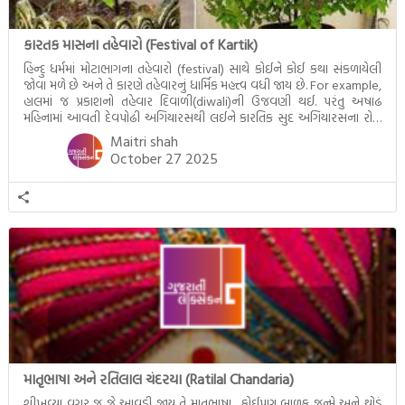
કારતક માસના તહેવારો (Festival of Kartik)
હિન્દુ ધર્મમાં મોટાભાગના તહેવારો (festival) સાથે કોઈને કોઈ કથા સંકળાયેલી
જોવા મળે છે અને તે કારણે તહેવારનું ધાર્મિક મહત્ત્વ વધી જાય છે. For example,
હાલમાં જ પ્રકાશનો તહેવાર દિવાળી(diwali)ની ઉજવણી થઈ. પરંતુ અષાઢ
મહિનામાં આવતી દેવપોઢી અગિયારસથી લઈને કારતિક સુદ અગિયારસના રોજ
આવતી દેવ ઊઠી અગિયારસ વચ્ચે મોટેભાગે યજ્ઞોપવીત સંસ્કાર, લગ્ન,
Maitri shah
દીક્ષાગ્રહણ, યજ્ઞ, ગૃહપ્રવેશ જેવા […]
October 27 2025
માતૃભાષા અને રતિલાલ ચંદરયા (Ratilal Chandaria)
શીખવ્યા વગર જ જે આવડી જાય તે માતૃભાષા. કોઈપણ બાળક જન્મે અને થોડું