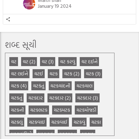
જીવનની ચ્યવન(માતાના […]
January 19 2024
શબ્દ સૂચી
ચટ
ચટ (2)
ચટ (3)
ચટ કરવું
ચટ દઈને
ચટ લઈને
ચટઈ
ચટક
ચટક (2)
ચટક (3)
ચટક (4)
ચટકંતું
ચટકચાંદની
ચટકચાલ
ચટકતું
ચટકદાર
ચટકદાર (2)
ચટકદાર (3)
ચટકની
ચટકભટક
ચટકમટક
ચટકમોજડી
ચટકલું
ચટકવાઇ
ચટકવાઈ
ચટકવું
ચટકા
ચટકાચૂંટિયો
ચટકાટવું
ચટકામુખ
ચટકાર