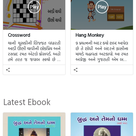
Play
Play
Crossword
Hang Monkey
ચાની ચૂસકીની લિજ્જત વધારતી
9 પ્રયત્નની અંદર કયો શબ્દ આપેલ
આડી ઊભી ચાવીની લોકપ્રિય અને
છે તે શોધી અને બંદરને ફાંસીના
રસપ્રદ રમત એટલે ક્રોસવર્ડ. અહીં
માંચડે ચઢાવતાં અટકાવો. આ રમત
તમે તરત જ જવાબ સાચો છે કે
અંગ્રેજી અને ગુજરાતી એમ બન્ને
ખોટો તે જાણી શકાશે.
ભાષા માટે રમી શકાશે.
Latest Ebook