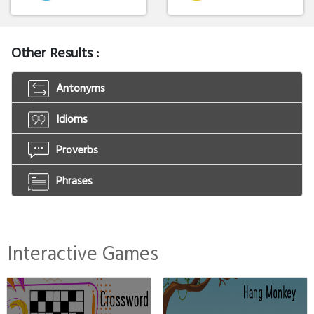
Other Results :
Antonyms
Idioms
Proverbs
Phrases
Interactive Games