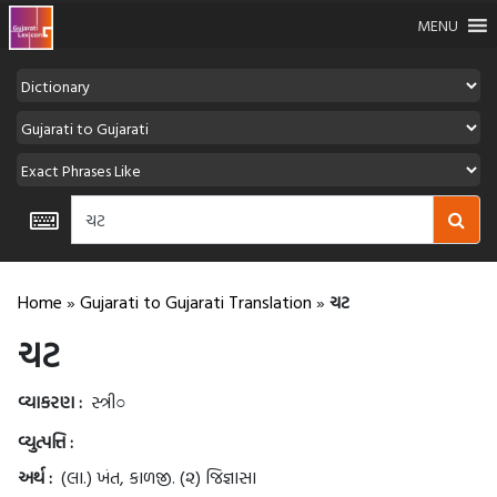
MENU
Home
»
Gujarati to Gujarati Translation
»
ચટ
ચટ
વ્યાકરણ :
સ્ત્રી○
વ્યુત્પત્તિ :
અર્થ :
(લા.) ખંત, કાળજી. (૨) જિજ્ઞાસા