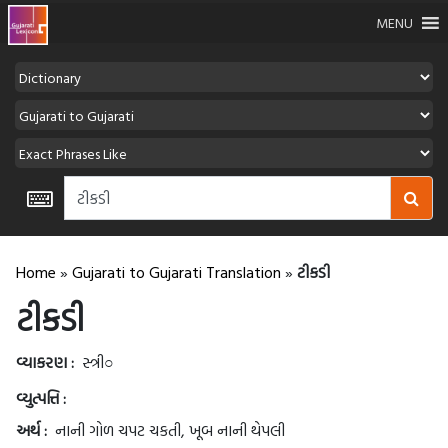
MENU
Home
»
Gujarati to Gujarati Translation
»
ટીકડી
ટીકડી
વ્યાકરણ :
સ્ત્રી○
વ્યુત્પત્તિ :
અર્થ :
નાની ગોળ ચપટ ચકતી, ખૂબ નાની થેપલી