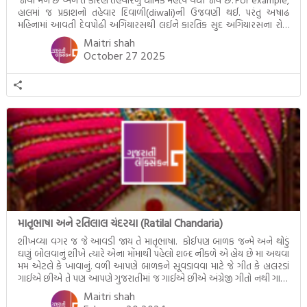
હાલમાં જ પ્રકાશનો તહેવાર દિવાળી(diwali)ની ઉજવણી થઈ. પરંતુ અષાઢ
મહિનામાં આવતી દેવપોઢી અગિયારસથી લઈને કારતિક સુદ અગિયારસના રોજ
આવતી દેવ ઊઠી અગિયારસ વચ્ચે મોટેભાગે યજ્ઞોપવીત સંસ્કાર, લગ્ન,
Maitri shah
દીક્ષાગ્રહણ, યજ્ઞ, ગૃહપ્રવેશ જેવા […]
October 27 2025
માતૃભાષા અને રતિલાલ ચંદરયા (Ratilal Chandaria)
શીખવ્યા વગર જ જે આવડી જાય તે માતૃભાષા. કોઈપણ બાળક જન્મે અને થોડું
ઘણું બોલવાનું શીખે ત્યારે એના મોંમાથી પહેલો શબ્દ નીકળે એ હોય છે મા અથવા
મમ એટલે કે ખાવાનું. વળી આપણે બાળકને સૂવડાવવા માટે જે ગીત કે હાલરડાં
ગાઈએ છીએ તે પણ આપણે ગુજરાતીમાં જ ગાઈએ છીએ અંગ્રેજી ગીતો નથી ગાતા.
આમ બાળકને […]
Maitri shah