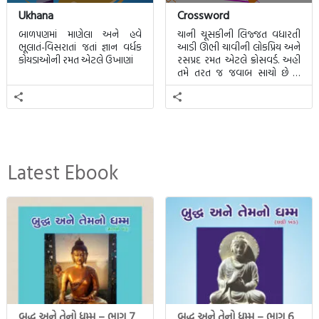
Ukhana
Crossword
બાળપણમાં માણેલા અને હવે
ચાની ચૂસકીની લિજ્જત વધારતી
ભૂલાતં-વિસરાતાં જતાં જ્ઞાન વર્ધક
આડી ઊભી ચાવીની લોકપ્રિય અને
કોયડાઓની રમત એટલે ઉખાણાં
રસપ્રદ રમત એટલે ક્રોસવર્ડ. અહીં
તમે તરત જ જવાબ સાચો છે કે
ખોટો તે જાણી શકાશે.
Latest Ebook
બુદ્ધ અને તેનો ધમ્મ – ભાગ 7
બુદ્ધ અને તેનો ધમ્મ – ભાગ 6