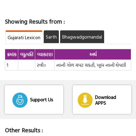
Showing Results from :
Sarth
Bhagwadgomandal
Gujarati Lexicon
ક્રમાંક
વ્યુત્પત્તિ
વ્યાકરણ
અર્થ
1
સ્ત્રી○
નાની ગોળ ચપટ ચકતી, ખૂબ નાની થેપલી
Download
Support Us
APPS
Other Results :