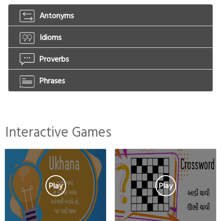
Antonyms
Idioms
Proverbs
Phrases
Interactive Games
Play
Play