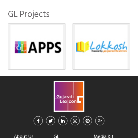
GL Projects
About Us
GL
Media Kit