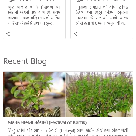
બુદ્ધ અને તેમનો ધમ્મ’ ગ્રંથના આ
‘બુદ્ધના સમકાલીન’ એવા શીર્ષક
સાતમાં ખંડમાં ત્રણ ભાગ છે. પ્રથમ
હેઠળ આ છઠ્ઠા ખંડમાં બુદ્ધના
ભાગમાં ‘મહાન પરિવ્રાજકની અંતિમ
સમયમાં જે રાજાઓ અને અન્ય
ચારિકા’ એટલે કે તથાગત બુદ્ધ સાથે
લોકો હતા જે ધમ્મના અનુયાયી થયા.
સતત પરિભ્રમણ કરતા સહચારીઓ
તેમનો અને બુદ્ધ વચ્ચે થયેલો
સાથે ફરી એકવારની
સત્સંગ વીશે જાણકારી મળે છે.
મુલાકાત, બીજા ભાગમાં તથાગતે
વૈશાલીથી વિદાય લીધી તે
અને ત્રીજા ભાગમાં તથાગતે
બનાવેલા ધમ્મને જ પોતાના
Recent Blog
ઉત્તરાધિકારી તરીકે સ્થાપે છે તે
દૃશ્યો અંકિત થયાં છે. ટૂંકમાં બુદ્ધનાં
જીવનના અંતિમ દિવસોની યાત્રાનો
પરિપાક જોવા મળે […]
કારતક માસના તહેવારો (Festival of Kartik)
હિન્દુ ધર્મમાં મોટાભાગના તહેવારો (festival) સાથે કોઈને કોઈ કથા સંકળાયેલી
જોવા મળે છે અને તે કારણે તહેવારનું ધાર્મિક મહત્ત્વ વધી જાય છે. For example,