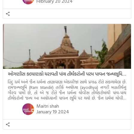
February 20 2024
ઓગણીસ કલ્યાણકો ધરાવતી પાંચ તીર્થંકરોની પરમ પાવન જન્મભૂમિ – અયોધ્યા (Ayodhya)
હિંદુ ધર્મ અને જૈન ધર્મનાં તાણાવાણા એકબીજા સાથે પ્રગાઢ રીતે સંકળાયેલા છે.
રામજન્મભૂમિ (Ram Mandir) તરીકે અયોધ્યા (ayodhya) નગરી મહાતીર્થનું
ગૌરવ પામી છે, તો એ જ રીતે જૈન ધર્મના ચોવીસ તીર્થંકરોમાંથી પાંચ-પાંચ
તીર્થંકરોનો જન્મ આ અયોધ્યાની પાવન ભૂમિ પર થયો છે. જૈન ધર્મમાં ચોવીસ
તીર્થંકરોમાંથી પાંચ-પાંચ તીર્થંકરોનાં કલ્યાણકો અહીં આવ્યાં છે. દરેક તીર્થંકરના
Maitri shah
જીવનની ચ્યવન(માતાના […]
January 19 2024