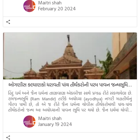
Maitri shah
February 20 2024
ઓગણીસ કલ્યાણકો ધરાવતી પાંચ તીર્થંકરોની પરમ પાવન જન્મભૂમિ – અયોધ્યા (Ayodhya)
હિંદુ ધર્મ અને જૈન ધર્મનાં તાણાવાણા એકબીજા સાથે પ્રગાઢ રીતે સંકળાયેલા છે.
રામજન્મભૂમિ (Ram Mandir) તરીકે અયોધ્યા (ayodhya) નગરી મહાતીર્થનું
ગૌરવ પામી છે, તો એ જ રીતે જૈન ધર્મના ચોવીસ તીર્થંકરોમાંથી પાંચ-પાંચ
તીર્થંકરોનો જન્મ આ અયોધ્યાની પાવન ભૂમિ પર થયો છે. જૈન ધર્મમાં ચોવીસ
તીર્થંકરોમાંથી પાંચ-પાંચ તીર્થંકરોનાં કલ્યાણકો અહીં આવ્યાં છે. દરેક તીર્થંકરના
Maitri shah
જીવનની ચ્યવન(માતાના […]
January 19 2024