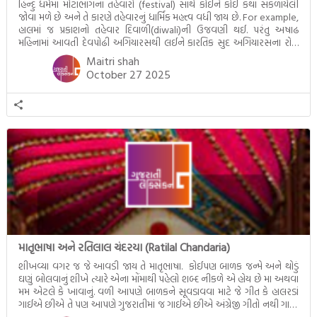
હિન્દુ ધર્મમાં મોટાભાગના તહેવારો (festival) સાથે કોઈને કોઈ કથા સંકળાયેલી
જોવા મળે છે અને તે કારણે તહેવારનું ધાર્મિક મહત્ત્વ વધી જાય છે. For example,
હાલમાં જ પ્રકાશનો તહેવાર દિવાળી(diwali)ની ઉજવણી થઈ. પરંતુ અષાઢ
મહિનામાં આવતી દેવપોઢી અગિયારસથી લઈને કારતિક સુદ અગિયારસના રોજ
આવતી દેવ ઊઠી અગિયારસ વચ્ચે મોટેભાગે યજ્ઞોપવીત સંસ્કાર, લગ્ન,
Maitri shah
દીક્ષાગ્રહણ, યજ્ઞ, ગૃહપ્રવેશ જેવા […]
October 27 2025
માતૃભાષા અને રતિલાલ ચંદરયા (Ratilal Chandaria)
શીખવ્યા વગર જ જે આવડી જાય તે માતૃભાષા. કોઈપણ બાળક જન્મે અને થોડું
ઘણું બોલવાનું શીખે ત્યારે એના મોંમાથી પહેલો શબ્દ નીકળે એ હોય છે મા અથવા
મમ એટલે કે ખાવાનું. વળી આપણે બાળકને સૂવડાવવા માટે જે ગીત કે હાલરડાં
ગાઈએ છીએ તે પણ આપણે ગુજરાતીમાં જ ગાઈએ છીએ અંગ્રેજી ગીતો નથી ગાતા.
આમ બાળકને […]