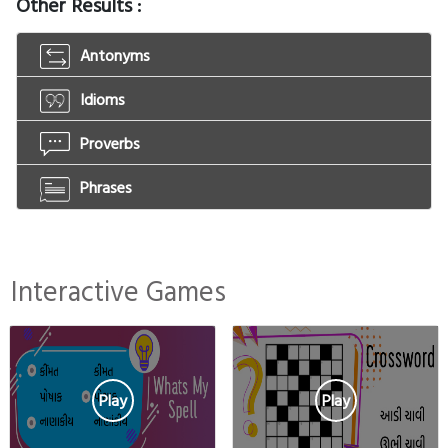
Other Results :
Antonyms
Idioms
Proverbs
Phrases
Interactive Games
Play
Play