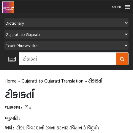
MENU
Home
»
Gujarati to Gujarati Translation
»
ટીકાકર્તા
ટીકાકર્તા
વ્યાકરણ :
વિ○
વ્યુત્પત્તિ :
અર્થ :
ટીકા, વિવરણની રચના કરનાર (વિદ્વાન કે વિદુષી)