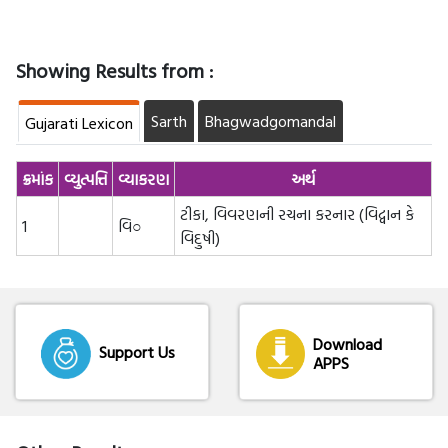
Showing Results from :
Sarth
Bhagwadgomandal
Gujarati Lexicon
ક્રમાંક
વ્યુત્પત્તિ
વ્યાકરણ
અર્થ
ટીકા, વિવરણની રચના કરનાર (વિદ્વાન કે
1
વિ○
વિદુષી)
Download
Support Us
APPS