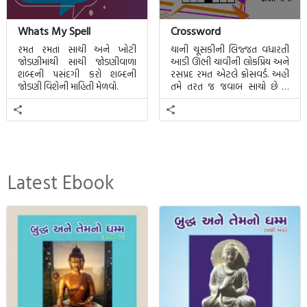
Whats My Spell
Crossword
રમત રમતાં સાચી અને ખોટી
ચાની ચૂસકીની લિજ્જત વધારતી
જોડણીમાંથી સાચી જોડણીવાળા
આડી ઊભી ચાવીની લોકપ્રિય અને
શબ્દની પસંદગી કરો શબ્દની
રસપ્રદ રમત એટલે ક્રોસવર્ડ. અહીં
જોડણી વિશેની માહિતી મેળવો.
તમે તરત જ જવાબ સાચો છે કે
ખોટો તે જાણી શકાશે.
Latest Ebook