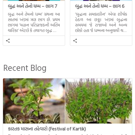
બુદ્ધ અને તેનો ધમ્મ – ભાગ 7
બુદ્ધ અને તેનો ધમ્મ – ભાગ 6
બુદ્ધ અને તેમનો ધમ્મ’ ગ્રંથના આ
‘બુદ્ધના સમકાલીન’ એવા શીર્ષક
સાતમાં ખંડમાં ત્રણ ભાગ છે. પ્રથમ
હેઠળ આ છઠ્ઠા ખંડમાં બુદ્ધના
ભાગમાં ‘મહાન પરિવ્રાજકની અંતિમ
સમયમાં જે રાજાઓ અને અન્ય
ચારિકા’ એટલે કે તથાગત બુદ્ધ સાથે
લોકો હતા જે ધમ્મના અનુયાયી થયા.
સતત પરિભ્રમણ કરતા સહચારીઓ
તેમનો અને બુદ્ધ વચ્ચે થયેલો
સાથે ફરી એકવારની
સત્સંગ વીશે જાણકારી મળે છે.
મુલાકાત, બીજા ભાગમાં તથાગતે
વૈશાલીથી વિદાય લીધી તે
અને ત્રીજા ભાગમાં તથાગતે
બનાવેલા ધમ્મને જ પોતાના
Recent Blog
ઉત્તરાધિકારી તરીકે સ્થાપે છે તે
દૃશ્યો અંકિત થયાં છે. ટૂંકમાં બુદ્ધનાં
જીવનના અંતિમ દિવસોની યાત્રાનો
પરિપાક જોવા મળે […]
કારતક માસના તહેવારો (Festival of Kartik)