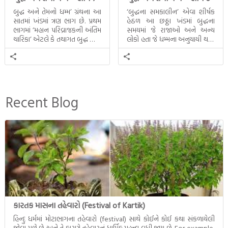
બુદ્ધ અને તેમનો ધમ્મ’ ગ્રંથના આ
‘બુદ્ધના સમકાલીન’ એવા શીર્ષક
સાતમાં ખંડમાં ત્રણ ભાગ છે. પ્રથમ
હેઠળ આ છઠ્ઠા ખંડમાં બુદ્ધના
ભાગમાં ‘મહાન પરિવ્રાજકની અંતિમ
સમયમાં જે રાજાઓ અને અન્ય
ચારિકા’ એટલે કે તથાગત બુદ્ધ સાથે
લોકો હતા જે ધમ્મના અનુયાયી થયા.
સતત પરિભ્રમણ કરતા સહચારીઓ
તેમનો અને બુદ્ધ વચ્ચે થયેલો
સાથે ફરી એકવારની
સત્સંગ વીશે જાણકારી મળે છે.
મુલાકાત, બીજા ભાગમાં તથાગતે
વૈશાલીથી વિદાય લીધી તે
અને ત્રીજા ભાગમાં તથાગતે
બનાવેલા ધમ્મને જ પોતાના
Recent Blog
ઉત્તરાધિકારી તરીકે સ્થાપે છે તે
દૃશ્યો અંકિત થયાં છે. ટૂંકમાં બુદ્ધનાં
જીવનના અંતિમ દિવસોની યાત્રાનો
પરિપાક જોવા મળે […]
કારતક માસના તહેવારો (Festival of Kartik)
હિન્દુ ધર્મમાં મોટાભાગના તહેવારો (festival) સાથે કોઈને કોઈ કથા સંકળાયેલી
જોવા મળે છે અને તે કારણે તહેવારનું ધાર્મિક મહત્ત્વ વધી જાય છે. For example,