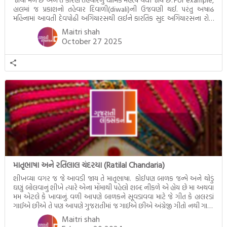
હાલમાં જ પ્રકાશનો તહેવાર દિવાળી(diwali)ની ઉજવણી થઈ. પરંતુ અષાઢ
મહિનામાં આવતી દેવપોઢી અગિયારસથી લઈને કારતિક સુદ અગિયારસના રોજ
આવતી દેવ ઊઠી અગિયારસ વચ્ચે મોટેભાગે યજ્ઞોપવીત સંસ્કાર, લગ્ન,
Maitri shah
દીક્ષાગ્રહણ, યજ્ઞ, ગૃહપ્રવેશ જેવા […]
October 27 2025
માતૃભાષા અને રતિલાલ ચંદરયા (Ratilal Chandaria)
શીખવ્યા વગર જ જે આવડી જાય તે માતૃભાષા. કોઈપણ બાળક જન્મે અને થોડું
ઘણું બોલવાનું શીખે ત્યારે એના મોંમાથી પહેલો શબ્દ નીકળે એ હોય છે મા અથવા
મમ એટલે કે ખાવાનું. વળી આપણે બાળકને સૂવડાવવા માટે જે ગીત કે હાલરડાં
ગાઈએ છીએ તે પણ આપણે ગુજરાતીમાં જ ગાઈએ છીએ અંગ્રેજી ગીતો નથી ગાતા.
આમ બાળકને […]
Maitri shah