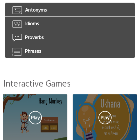
Antonyms
Idioms
Proverbs
Phrases
Interactive Games
Play
Play