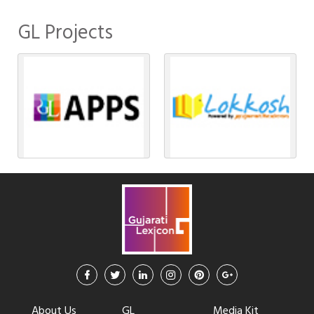
GL Projects
About Us
GL
Media Kit