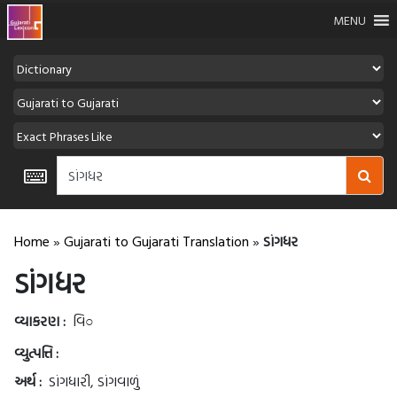
MENU
Home
»
Gujarati to Gujarati Translation
»
ડાંગધર
ડાંગધર
વ્યાકરણ :
વિ○
વ્યુત્પત્તિ :
અર્થ :
ડાંગધારી, ડાંગવાળું