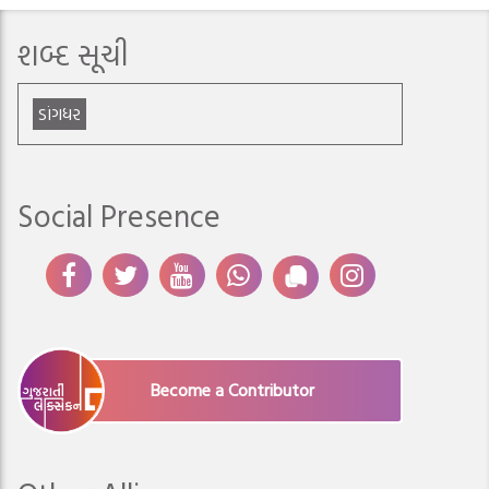
શબ્દ સૂચી
ડાંગધર
Social Presence
Become a Contributor