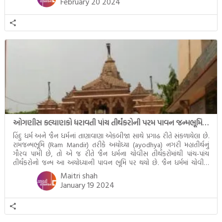
February 20 2024
ઓગણીસ કલ્યાણકો ધરાવતી પાંચ તીર્થંકરોની પરમ પાવન જન્મભૂમિ – અયોધ્યા (Ayodhya)
હિંદુ ધર્મ અને જૈન ધર્મનાં તાણાવાણા એકબીજા સાથે પ્રગાઢ રીતે સંકળાયેલા છે.
રામજન્મભૂમિ (Ram Mandir) તરીકે અયોધ્યા (ayodhya) નગરી મહાતીર્થનું
ગૌરવ પામી છે, તો એ જ રીતે જૈન ધર્મના ચોવીસ તીર્થંકરોમાંથી પાંચ-પાંચ
તીર્થંકરોનો જન્મ આ અયોધ્યાની પાવન ભૂમિ પર થયો છે. જૈન ધર્મમાં ચોવીસ
તીર્થંકરોમાંથી પાંચ-પાંચ તીર્થંકરોનાં કલ્યાણકો અહીં આવ્યાં છે. દરેક તીર્થંકરના
Maitri shah
જીવનની ચ્યવન(માતાના […]
January 19 2024