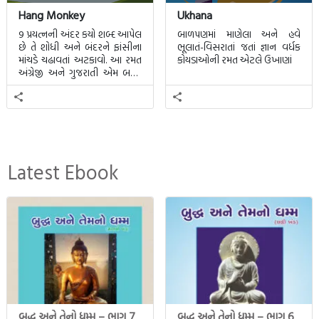
Hang Monkey
Ukhana
9 પ્રયત્નની અંદર કયો શબ્દ આપેલ
બાળપણમાં માણેલા અને હવે
છે તે શોધી અને બંદરને ફાંસીના
ભૂલાતં-વિસરાતાં જતાં જ્ઞાન વર્ધક
માંચડે ચઢાવતાં અટકાવો. આ રમત
કોયડાઓની રમત એટલે ઉખાણાં
અંગ્રેજી અને ગુજરાતી એમ બન્ને
ભાષા માટે રમી શકાશે.
Latest Ebook
બુદ્ધ અને તેનો ધમ્મ – ભાગ 7
બુદ્ધ અને તેનો ધમ્મ – ભાગ 6