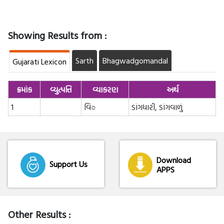
Showing Results from :
Sarth
Bhagwadgomandal
Gujarati Lexicon
ક્રમાંક
વ્યુત્પત્તિ
વ્યાકરણ
અર્થ
1
વિ○
ડાંગધારી, ડાંગવાળું
Download
Support Us
APPS
Other Results :