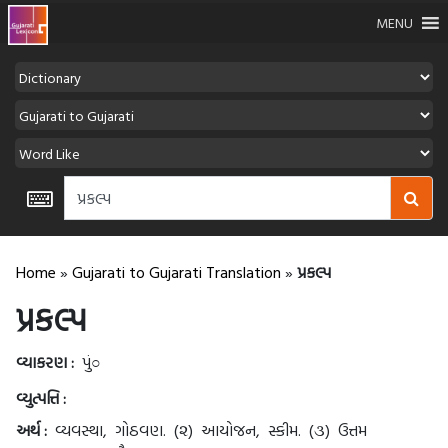
MENU
Home
»
Gujarati to Gujarati Translation
»
પ્રકલ્પ
પ્રકલ્પ
વ્યાકરણ :
પું○
વ્યુત્પત્તિ :
અર્થ :
વ્યવસ્થા, ગોઠવણ. (૨) આયોજન, સ્કીમ. (૩) ઉત્તમ