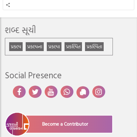
શબ્દ સૂચી
પ્રકલ્પ
પ્રકલ્પના
પ્રકલ્પા
પ્રકલ્પિત
પ્રકલ્પિતા
Social Presence
Become a Contributor