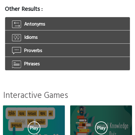
Other Results :
Antonyms
Idioms
Proverbs
Phrases
Interactive Games
Play
Play