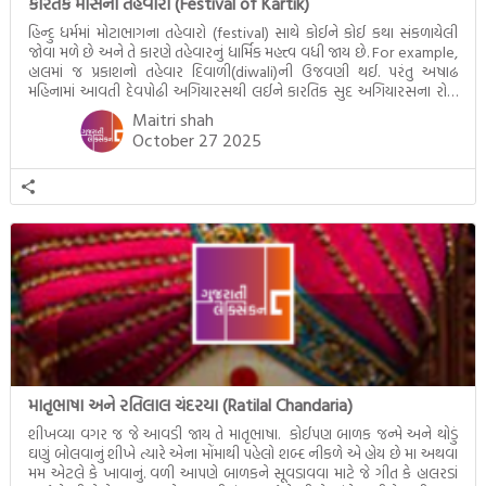
કારતક માસના તહેવારો (Festival of Kartik)
હિન્દુ ધર્મમાં મોટાભાગના તહેવારો (festival) સાથે કોઈને કોઈ કથા સંકળાયેલી
જોવા મળે છે અને તે કારણે તહેવારનું ધાર્મિક મહત્ત્વ વધી જાય છે. For example,
હાલમાં જ પ્રકાશનો તહેવાર દિવાળી(diwali)ની ઉજવણી થઈ. પરંતુ અષાઢ
મહિનામાં આવતી દેવપોઢી અગિયારસથી લઈને કારતિક સુદ અગિયારસના રોજ
આવતી દેવ ઊઠી અગિયારસ વચ્ચે મોટેભાગે યજ્ઞોપવીત સંસ્કાર, લગ્ન,
Maitri shah
દીક્ષાગ્રહણ, યજ્ઞ, ગૃહપ્રવેશ જેવા […]
October 27 2025
માતૃભાષા અને રતિલાલ ચંદરયા (Ratilal Chandaria)
શીખવ્યા વગર જ જે આવડી જાય તે માતૃભાષા. કોઈપણ બાળક જન્મે અને થોડું
ઘણું બોલવાનું શીખે ત્યારે એના મોંમાથી પહેલો શબ્દ નીકળે એ હોય છે મા અથવા
મમ એટલે કે ખાવાનું. વળી આપણે બાળકને સૂવડાવવા માટે જે ગીત કે હાલરડાં