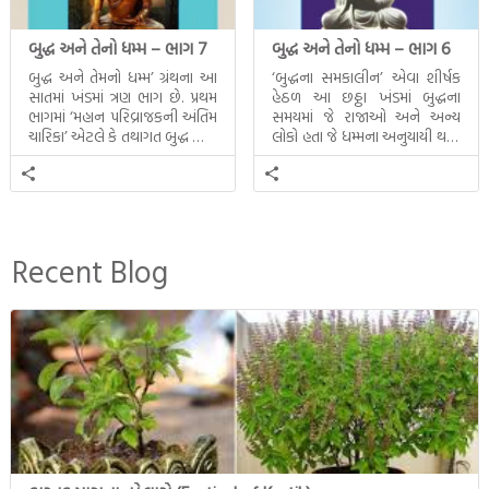
બુદ્ધ અને તેનો ધમ્મ – ભાગ 7
બુદ્ધ અને તેનો ધમ્મ – ભાગ 6
બુદ્ધ અને તેમનો ધમ્મ’ ગ્રંથના આ
‘બુદ્ધના સમકાલીન’ એવા શીર્ષક
સાતમાં ખંડમાં ત્રણ ભાગ છે. પ્રથમ
હેઠળ આ છઠ્ઠા ખંડમાં બુદ્ધના
ભાગમાં ‘મહાન પરિવ્રાજકની અંતિમ
સમયમાં જે રાજાઓ અને અન્ય
ચારિકા’ એટલે કે તથાગત બુદ્ધ સાથે
લોકો હતા જે ધમ્મના અનુયાયી થયા.
સતત પરિભ્રમણ કરતા સહચારીઓ
તેમનો અને બુદ્ધ વચ્ચે થયેલો
સાથે ફરી એકવારની
સત્સંગ વીશે જાણકારી મળે છે.
મુલાકાત, બીજા ભાગમાં તથાગતે
વૈશાલીથી વિદાય લીધી તે
અને ત્રીજા ભાગમાં તથાગતે
બનાવેલા ધમ્મને જ પોતાના
Recent Blog
ઉત્તરાધિકારી તરીકે સ્થાપે છે તે
દૃશ્યો અંકિત થયાં છે. ટૂંકમાં બુદ્ધનાં
જીવનના અંતિમ દિવસોની યાત્રાનો
પરિપાક જોવા મળે […]