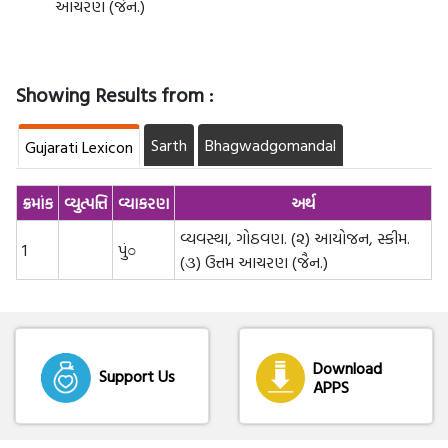
આચરણ (જૈન.)
Showing Results from :
Sarth
Bhagwadgomandal
Gujarati Lexicon
ક્રમાંક
વ્યુત્પત્તિ
વ્યાકરણ
અર્થ
વ્યવસ્થા, ગોઠવણ. (૨) આયોજન, સ્કીમ.
1
પું○
(૩) ઉત્તમ આચરણ (જૈન.)
Download
Support Us
APPS