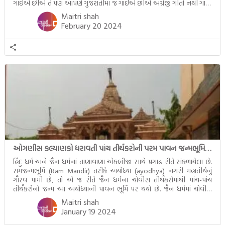
ગાઈએ છીએ તે પણ આપણે ગુજરાતીમાં જ ગાઈએ છીએ અંગ્રેજી ગીતો નથી ગાતા.
આમ બાળકને […]
Maitri shah
February 20 2024
ઓગણીસ કલ્યાણકો ધરાવતી પાંચ તીર્થંકરોની પરમ પાવન જન્મભૂમિ – અયોધ્યા (Ayodhya)
હિંદુ ધર્મ અને જૈન ધર્મનાં તાણાવાણા એકબીજા સાથે પ્રગાઢ રીતે સંકળાયેલા છે.
રામજન્મભૂમિ (Ram Mandir) તરીકે અયોધ્યા (ayodhya) નગરી મહાતીર્થનું
ગૌરવ પામી છે, તો એ જ રીતે જૈન ધર્મના ચોવીસ તીર્થંકરોમાંથી પાંચ-પાંચ
તીર્થંકરોનો જન્મ આ અયોધ્યાની પાવન ભૂમિ પર થયો છે. જૈન ધર્મમાં ચોવીસ
તીર્થંકરોમાંથી પાંચ-પાંચ તીર્થંકરોનાં કલ્યાણકો અહીં આવ્યાં છે. દરેક તીર્થંકરના
Maitri shah
જીવનની ચ્યવન(માતાના […]
January 19 2024