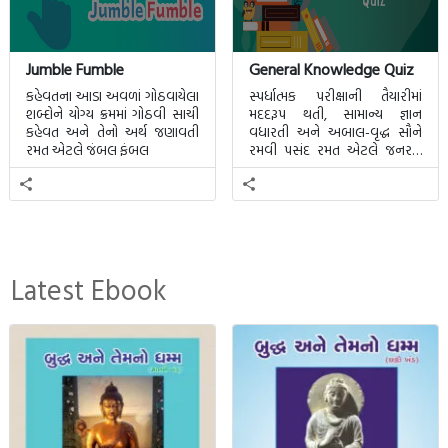
Jumble Fumble
General Knowledge Quiz
કહેવતના આડા અવળાં ગોઠવાયેલા
સ્પર્ધાત્મક પરીક્ષાની તૈયારીમાં
શબ્દોને યોગ્ય ક્રમમાં ગોઠવી સાચી
મદદરૂપ થતી, સામાન્ય જ્ઞાન
કહેવત અને તેનો અર્થ જણાવતી
વધારતી અને અબાલ-વૃદ્ધ સૌને
રમત એટલે જંબલ ફંબલ
રમવી પસંદ રમત એટલે જનરલ
નોલેજ ક્વિઝ.
Latest Ebook