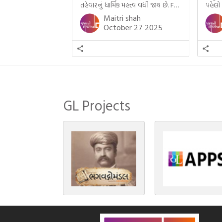
તહેવારનું ધાર્મિક મહત્ત્વ વધી જાય છે. For
પહેલો
example, હાલમાં જ પ્રકાશનો તહેવાર
મમ એ
Maitri shah
દિવાળી(diwali)ની ઉજવણી થઈ. પરંતુ
બાળક
October 27 2025
અષાઢ મહિનામાં આવતી દેવપોઢી
હાલર
અગિયારસથી લઈને કારતિક સુદ
ગુજરા
અગિયારસના રોજ આવતી દેવ ઊઠી
નથી ગ
અગિયારસ વચ્ચે મોટેભાગે યજ્ઞોપવીત
સંસ્કાર, લગ્ન, દીક્ષાગ્રહણ, યજ્ઞ, ગૃહપ્રવેશ
જેવા […]
GL Projects