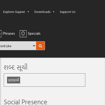
Explore Gujarat
Downloads
Support Us
Phrases
Specials
શબ્દ સૂચી
ફલકામી
Social Presence