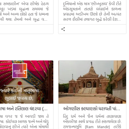
ધના સમકાલીન’ એવા શીર્ષક હેઠળ
દુનિયાનો એક માત્ર ‘ભીખ્ખુસંઘ’ કેવી રીતે
ઠા ખંડમાં બુદ્ધના સમયમાં જે
એકસૂત્રતાને તાંતણે બંધાઈને કાળના
 અને અન્ય લોકો હતા જે ધમ્મના
પ્રવાહમાં અડીખમ ઊભો છે તેની અત્યંત
યી થયા. તેમનો અને બુદ્ધ વચ્ચે
સરળ શૈલીમાં તથાગત બુદ્ધે કરેલી દેશના
સત્સંગ વીશે જાણકારી મળે છે.
સમાવતો મૂલ્યવાન ગ્રંથ એટલે બુદ્ધ અને
તેનો ધમ્મ.
માતૃભાષા અને રતિલાલ ચંદરયા (Ratilal Chandaria)
ઓગણીસ કલ્યાણકો ધરાવતી પાંચ તીર્થંકરોની પરમ પાવન જન્મભૂમિ – અયોધ્યા (Ayodhya)
્યા વગર જ જે આવડી જાય તે
હિંદુ ધર્મ અને જૈન ધર્મનાં તાણાવાણા
ાષા. કોઈપણ બાળક જન્મે અને થોડું
એકબીજા સાથે પ્રગાઢ રીતે સંકળાયેલા છે.
ોલવાનું શીખે ત્યારે એના મોંમાથી
રામજન્મભૂમિ (Ram Mandir) તરીકે