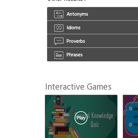
Antonyms
Idioms
Proverbs
Phrases
Interactive Games
Play