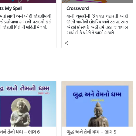
s My Spell
Crossword
મતાં સાચી અને ખોટી જોડણીમાંથી
ચાની ચૂસકીની લિજ્જત વધારતી આડી
જોડણીવાળા શબ્દની પસંદગી કરો
ઊભી ચાવીની લોકપ્રિય અને રસપ્રદ રમત
ી જોડણી વિશેની માહિતી મેળવો.
એટલે ક્રોસવર્ડ. અહીં તમે તરત જ જવાબ
સાચો છે કે ખોટો તે જાણી શકાશે.
 અને તેનો ધમ્મ – ભાગ 6
બુદ્ધ અને તેનો ધમ્મ – ભાગ 5