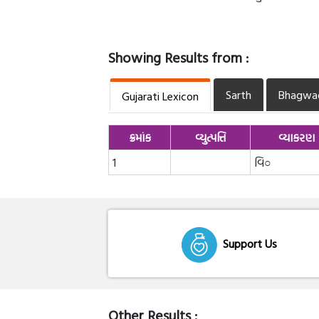
Showing Results from :
Sarth
Bhagwa
Gujarati Lexicon
ક્રમાંક
વ્યુત્પત્તિ
વ્યાકરણ
1
વિ○
Support Us
Other Results :