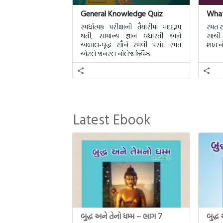
General Knowledge Quiz
What
સ્પર્ધાત્મક પરીક્ષાની તૈયારીમાં મદદરૂપ
રમત ર
થતી, સામાન્ય જ્ઞાન વધારતી અને
સાચી 
અબાલ-વૃદ્ધ સૌને રમવી પસંદ રમત
શબ્દન
એટલે જનરલ નોલેજ ક્વિઝ.
Latest Ebook
બુદ્ધ અને તેનો ધમ્મ – ભાગ 7
બુદ્ધ