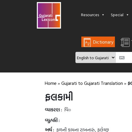
Resources
Special
Dictionary
Home
»
Gujarati to Gujarati Translation
»
ફ
ફલકામી
વ્યાકરણ :
વિ○
વ્યુત્પત્તિ :
અર્થ :
ફળની કામના રાખનારું, ફલેચ્છુ