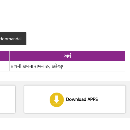
dgomandal
અર્થ
ફળની કામના રાખનારું, ફલેચ્છુ
Download APPS