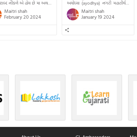
 શબ્દ નીકળે એ હોય છે મા અથવા
અયોધ્યા (ayodhya) નગરી મહાતીર્થનું
ટલે કે ખાવાનું. વળી આપણે
ગૌરવ પામી છે, તો એ જ રીતે જૈન ધર્મના
Maitri shah
Maitri shah
ને સૂવડાવવા માટે જે ગીત કે
ચોવીસ તીર્થંકરોમાંથી પાંચ-પાંચ
February 20 2024
January 19 2024
ડાં ગાઈએ છીએ તે પણ આપણે
તીર્થંકરોનો જન્મ આ અયોધ્યાની પાવન
તીમાં જ ગાઈએ છીએ અંગ્રેજી ગીતો
ભૂમિ પર થયો છે. જૈન ધર્મમાં ચોવીસ
ાતા. આમ બાળકને […]
તીર્થંકરોમાંથી પાંચ-પાંચ તીર્થંકરોનાં
કલ્યાણકો અહીં આવ્યાં છે. દરેક
તીર્થંકરના જીવનની ચ્યવન(માતાના […]
About Us
GL Ambassadors
Med