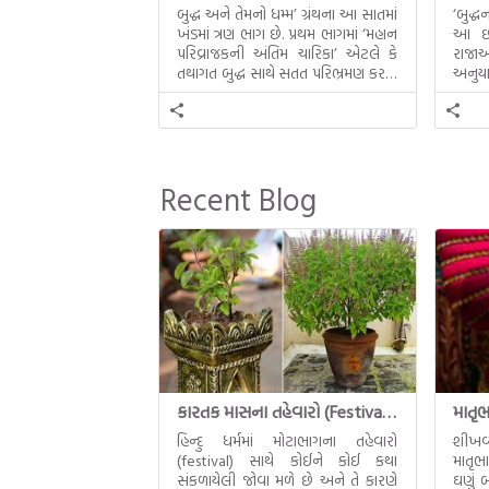
બુદ્ધ અને તેમનો ધમ્મ’ ગ્રંથના આ સાતમાં
‘બુદ્
ખંડમાં ત્રણ ભાગ છે. પ્રથમ ભાગમાં ‘મહાન
આ છઠ્
પરિવ્રાજકની અંતિમ ચારિકા’ એટલે કે
રાજાઓ
તથાગત બુદ્ધ સાથે સતત પરિભ્રમણ કરતા
અનુયા
સહચારીઓ સાથે ફરી એકવારની
થયેલો 
મુલાકાત, બીજા ભાગમાં તથાગતે
વૈશાલીથી વિદાય લીધી તે અને ત્રીજા
ભાગમાં તથાગતે બનાવેલા ધમ્મને જ
પોતાના ઉત્તરાધિકારી તરીકે સ્થાપે છે તે
Recent Blog
દૃશ્યો અંકિત થયાં છે. ટૂંકમાં બુદ્ધનાં
જીવનના અંતિમ દિવસોની યાત્રાનો
પરિપાક જોવા મળે […]
કારતક માસના તહેવારો (Festival of Kartik)
હિન્દુ ધર્મમાં મોટાભાગના તહેવારો
શીખવ
(festival) સાથે કોઈને કોઈ કથા
માતૃભ
સંકળાયેલી જોવા મળે છે અને તે કારણે
ઘણું બ