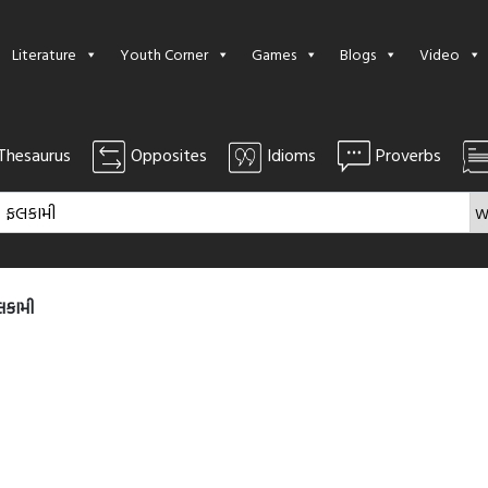
Literature
Youth Corner
Games
Blogs
Video
Thesaurus
Opposites
Idioms
Proverbs
લકામી