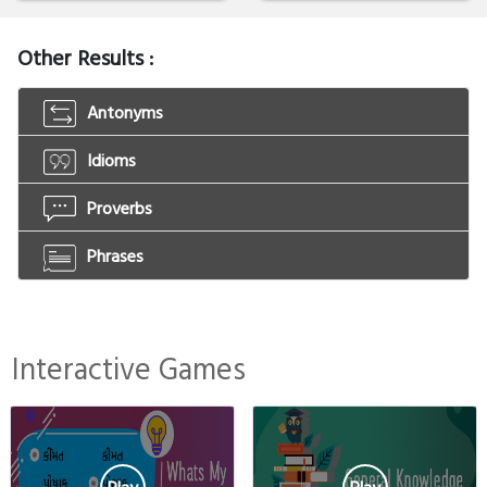
Other Results :
Antonyms
Idioms
Proverbs
Phrases
Interactive Games