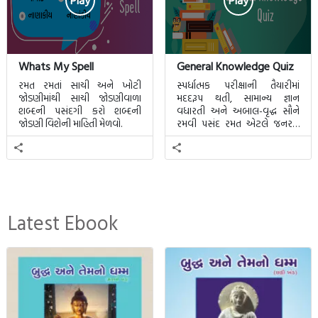
Play
Play
Whats My Spell
General Knowledge Quiz
રમત રમતાં સાચી અને ખોટી
સ્પર્ધાત્મક પરીક્ષાની તૈયારીમાં
જોડણીમાંથી સાચી જોડણીવાળા
મદદરૂપ થતી, સામાન્ય જ્ઞાન
શબ્દની પસંદગી કરો શબ્દની
વધારતી અને અબાલ-વૃદ્ધ સૌને
જોડણી વિશેની માહિતી મેળવો.
રમવી પસંદ રમત એટલે જનરલ
નોલેજ ક્વિઝ.
Latest Ebook