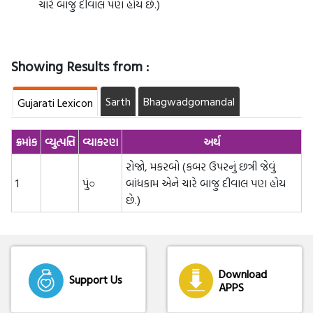
ચારે બાજુ દીવાલ પણ હોય છે.)
Showing Results from :
Sarth
Bhagwadgomandal
Gujarati Lexicon
ક્રમાંક
વ્યુત્પત્તિ
વ્યાકરણ
અર્થ
રોજો, મકરબો (કબર ઉપરનું છત્રી જેવું
1
પું○
બાંધકામ એને ચારે બાજુ દીવાલ પણ હોય
છે.)
Download
Support Us
APPS