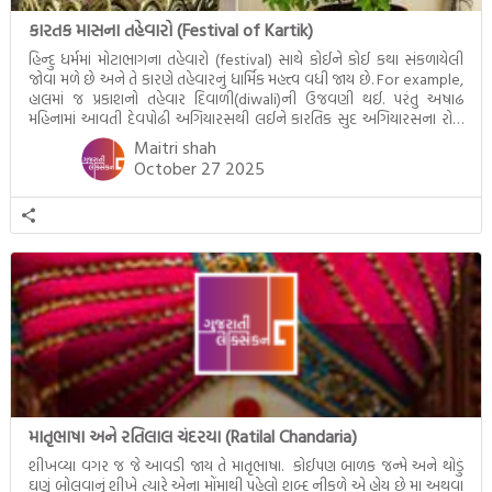
કારતક માસના તહેવારો (Festival of Kartik)
હિન્દુ ધર્મમાં મોટાભાગના તહેવારો (festival) સાથે કોઈને કોઈ કથા સંકળાયેલી
જોવા મળે છે અને તે કારણે તહેવારનું ધાર્મિક મહત્ત્વ વધી જાય છે. For example,
હાલમાં જ પ્રકાશનો તહેવાર દિવાળી(diwali)ની ઉજવણી થઈ. પરંતુ અષાઢ
મહિનામાં આવતી દેવપોઢી અગિયારસથી લઈને કારતિક સુદ અગિયારસના રોજ
આવતી દેવ ઊઠી અગિયારસ વચ્ચે મોટેભાગે યજ્ઞોપવીત સંસ્કાર, લગ્ન,
Maitri shah
દીક્ષાગ્રહણ, યજ્ઞ, ગૃહપ્રવેશ જેવા […]
October 27 2025
માતૃભાષા અને રતિલાલ ચંદરયા (Ratilal Chandaria)
શીખવ્યા વગર જ જે આવડી જાય તે માતૃભાષા. કોઈપણ બાળક જન્મે અને થોડું
ઘણું બોલવાનું શીખે ત્યારે એના મોંમાથી પહેલો શબ્દ નીકળે એ હોય છે મા અથવા