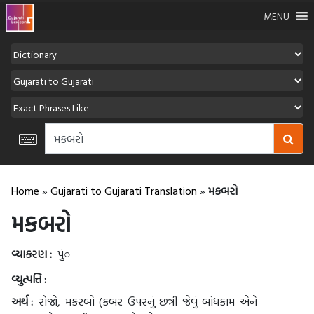
MENU
Home
»
Gujarati to Gujarati Translation
»
મકબરો
મકબરો
વ્યાકરણ :
પું○
વ્યુત્પત્તિ :
અર્થ :
રોજો, મકરબો (કબર ઉપરનું છત્રી જેવું બાંધકામ એને