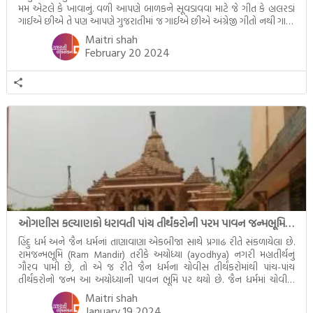
મમ એટલે કે ખાવાનું. વળી આપણે બાળકને સૂવડાવવા માટે જે ગીત કે હાલરડાં
ગાઈએ છીએ તે પણ આપણે ગુજરાતીમાં જ ગાઈએ છીએ અંગ્રેજી ગીતો નથી ગાતા.
આમ બાળકને […]
Maitri shah
February 20 2024
ઓગણીસ કલ્યાણકો ધરાવતી પાંચ તીર્થંકરોની પરમ પાવન જન્મભૂમિ – અયોધ્યા (Ayodhya)
હિંદુ ધર્મ અને જૈન ધર્મનાં તાણાવાણા એકબીજા સાથે પ્રગાઢ રીતે સંકળાયેલા છે.
રામજન્મભૂમિ (Ram Mandir) તરીકે અયોધ્યા (ayodhya) નગરી મહાતીર્થનું
ગૌરવ પામી છે, તો એ જ રીતે જૈન ધર્મના ચોવીસ તીર્થંકરોમાંથી પાંચ-પાંચ
તીર્થંકરોનો જન્મ આ અયોધ્યાની પાવન ભૂમિ પર થયો છે. જૈન ધર્મમાં ચોવીસ
તીર્થંકરોમાંથી પાંચ-પાંચ તીર્થંકરોનાં કલ્યાણકો અહીં આવ્યાં છે. દરેક તીર્થંકરના
Maitri shah
જીવનની ચ્યવન(માતાના […]
January 19 2024