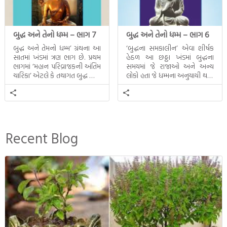
બુદ્ધ અને તેનો ધમ્મ – ભાગ 7
બુદ્ધ અને તેનો ધમ્મ – ભાગ 6
બુદ્ધ અને તેમનો ધમ્મ’ ગ્રંથના આ
‘બુદ્ધના સમકાલીન’ એવા શીર્ષક
સાતમાં ખંડમાં ત્રણ ભાગ છે. પ્રથમ
હેઠળ આ છઠ્ઠા ખંડમાં બુદ્ધના
ભાગમાં ‘મહાન પરિવ્રાજકની અંતિમ
સમયમાં જે રાજાઓ અને અન્ય
ચારિકા’ એટલે કે તથાગત બુદ્ધ સાથે
લોકો હતા જે ધમ્મના અનુયાયી થયા.
સતત પરિભ્રમણ કરતા સહચારીઓ
તેમનો અને બુદ્ધ વચ્ચે થયેલો
સાથે ફરી એકવારની
સત્સંગ વીશે જાણકારી મળે છે.
મુલાકાત, બીજા ભાગમાં તથાગતે
વૈશાલીથી વિદાય લીધી તે
અને ત્રીજા ભાગમાં તથાગતે
બનાવેલા ધમ્મને જ પોતાના
Recent Blog
ઉત્તરાધિકારી તરીકે સ્થાપે છે તે
દૃશ્યો અંકિત થયાં છે. ટૂંકમાં બુદ્ધનાં
જીવનના અંતિમ દિવસોની યાત્રાનો
પરિપાક જોવા મળે […]