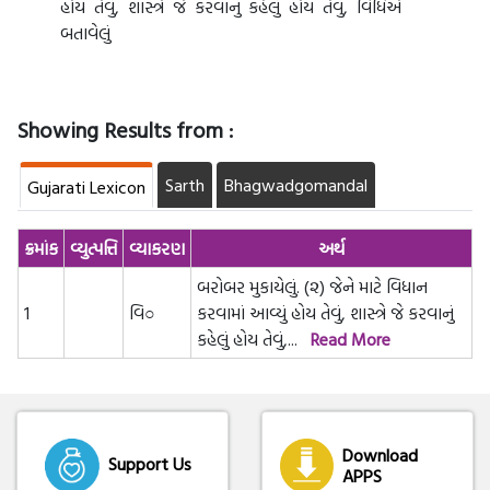
હોય તેવું, શાસ્ત્રે જે કરવાનું કહેલું હોય તેવું, વિધિએ
બતાવેલું
Showing Results from :
Sarth
Bhagwadgomandal
Gujarati Lexicon
ક્રમાંક
વ્યુત્પત્તિ
વ્યાકરણ
અર્થ
બરોબર મુકાયેલું. (૨) જેને માટે વિધાન
1
વિ○
કરવામાં આવ્યું હોય તેવું, શાસ્ત્રે જે કરવાનું
કહેલું હોય તેવું,
...
Read More
Download
Support Us
APPS