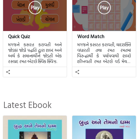
Play
Play
Quick Quiz
Word Match
મગજને કસરત કરાવતી અને
મગજને કસરત કરાવતી, યાદશક્તિ
જોડકાં જોડો પદ્ધતિ દ્વારા શબ્દ અને
વધારતી તથા રમત રમતમાં
અર્થ કે સમાનાર્થીને જોડતી એક
વિરુદ્ધાર્થી કે પર્યાપવાચી શબ્દો
રસપ્રદ રમત એટલે ક્વિક ક્વિઝ.
શીખવતી રમત એટલે વર્ડ મેચમાં.
આ રમતમાં 20 બ્લોક પાછળ 20
શબ્દો છુપાયેલા હશે.
Latest Ebook