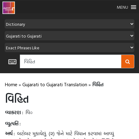
MENU
Home
»
Gujarati to Gujarati Translation
»
વિહિત
વિહિત
વ્યાકરણ :
વિ○
વ્યુત્પત્તિ :
અર્થ :
બરોબર મુકાયેલું. (૨) જેને માટે વિધાન કરવામાં આવ્યું