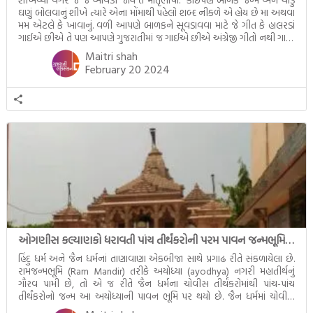
ઘણું બોલવાનું શીખે ત્યારે એના મોંમાથી પહેલો શબ્દ નીકળે એ હોય છે મા અથવા
મમ એટલે કે ખાવાનું. વળી આપણે બાળકને સૂવડાવવા માટે જે ગીત કે હાલરડાં
ગાઈએ છીએ તે પણ આપણે ગુજરાતીમાં જ ગાઈએ છીએ અંગ્રેજી ગીતો નથી ગાતા.
આમ બાળકને […]
Maitri shah
February 20 2024
ઓગણીસ કલ્યાણકો ધરાવતી પાંચ તીર્થંકરોની પરમ પાવન જન્મભૂમિ – અયોધ્યા (Ayodhya)
હિંદુ ધર્મ અને જૈન ધર્મનાં તાણાવાણા એકબીજા સાથે પ્રગાઢ રીતે સંકળાયેલા છે.
રામજન્મભૂમિ (Ram Mandir) તરીકે અયોધ્યા (ayodhya) નગરી મહાતીર્થનું
ગૌરવ પામી છે, તો એ જ રીતે જૈન ધર્મના ચોવીસ તીર્થંકરોમાંથી પાંચ-પાંચ
તીર્થંકરોનો જન્મ આ અયોધ્યાની પાવન ભૂમિ પર થયો છે. જૈન ધર્મમાં ચોવીસ
તીર્થંકરોમાંથી પાંચ-પાંચ તીર્થંકરોનાં કલ્યાણકો અહીં આવ્યાં છે. દરેક તીર્થંકરના