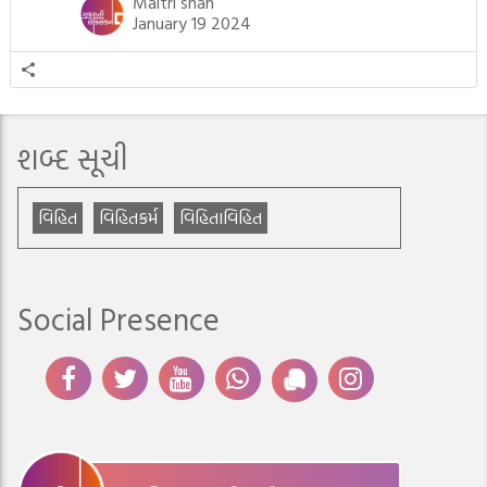
Maitri shah
જીવનની ચ્યવન(માતાના […]
January 19 2024
શબ્દ સૂચી
વિહિત
વિહિતકર્મ
વિહિતાવિહિત
Social Presence