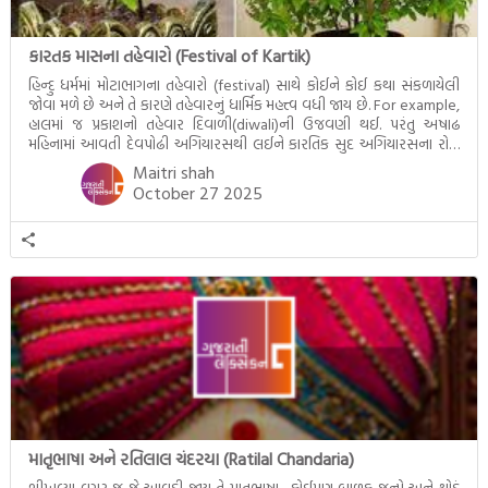
કારતક માસના તહેવારો (Festival of Kartik)
હિન્દુ ધર્મમાં મોટાભાગના તહેવારો (festival) સાથે કોઈને કોઈ કથા સંકળાયેલી
જોવા મળે છે અને તે કારણે તહેવારનું ધાર્મિક મહત્ત્વ વધી જાય છે. For example,
હાલમાં જ પ્રકાશનો તહેવાર દિવાળી(diwali)ની ઉજવણી થઈ. પરંતુ અષાઢ
મહિનામાં આવતી દેવપોઢી અગિયારસથી લઈને કારતિક સુદ અગિયારસના રોજ
આવતી દેવ ઊઠી અગિયારસ વચ્ચે મોટેભાગે યજ્ઞોપવીત સંસ્કાર, લગ્ન,
Maitri shah
દીક્ષાગ્રહણ, યજ્ઞ, ગૃહપ્રવેશ જેવા […]
October 27 2025
માતૃભાષા અને રતિલાલ ચંદરયા (Ratilal Chandaria)
શીખવ્યા વગર જ જે આવડી જાય તે માતૃભાષા. કોઈપણ બાળક જન્મે અને થોડું