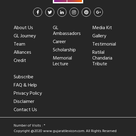
About Us
GL
Media Kit
Ambassadors
GL Journey
Gallery
Career
Team
Testimonial
Scholarship
Alliances
Ratilal
Memorial
Chandaria
Credit
Lecture
Tribute
Subscribe
FAQ & Help
Privacy Policy
Disclaimer
Contact Us
Number of Visits : *
Copyright @2020
www.gujaratilexicon.com
. All Rights Reserved