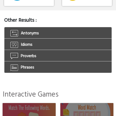
Other Results :
Antonyms
Idioms
Proverbs
Phrases
Interactive Games