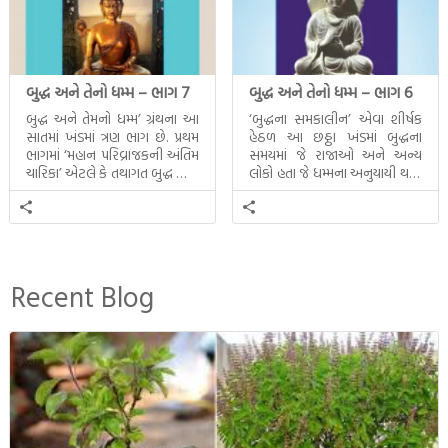
બુદ્ધ અને તેનો ધમ્મ – ભાગ 7
બુદ્ધ અને તેનો ધમ્મ – ભાગ 6
બુદ્ધ અને તેમનો ધમ્મ’ ગ્રંથના આ
‘બુદ્ધના સમકાલીન’ એવા શીર્ષક
સાતમાં ખંડમાં ત્રણ ભાગ છે. પ્રથમ
હેઠળ આ છઠ્ઠા ખંડમાં બુદ્ધના
ભાગમાં ‘મહાન પરિવ્રાજકની અંતિમ
સમયમાં જે રાજાઓ અને અન્ય
ચારિકા’ એટલે કે તથાગત બુદ્ધ સાથે
લોકો હતા જે ધમ્મના અનુયાયી થયા.
સતત પરિભ્રમણ કરતા સહચારીઓ
તેમનો અને બુદ્ધ વચ્ચે થયેલો
સાથે ફરી એકવારની
સત્સંગ વીશે જાણકારી મળે છે.
મુલાકાત, બીજા ભાગમાં તથાગતે
વૈશાલીથી વિદાય લીધી તે
અને ત્રીજા ભાગમાં તથાગતે
બનાવેલા ધમ્મને જ પોતાના
Recent Blog
ઉત્તરાધિકારી તરીકે સ્થાપે છે તે
દૃશ્યો અંકિત થયાં છે. ટૂંકમાં બુદ્ધનાં
જીવનના અંતિમ દિવસોની યાત્રાનો
પરિપાક જોવા મળે […]