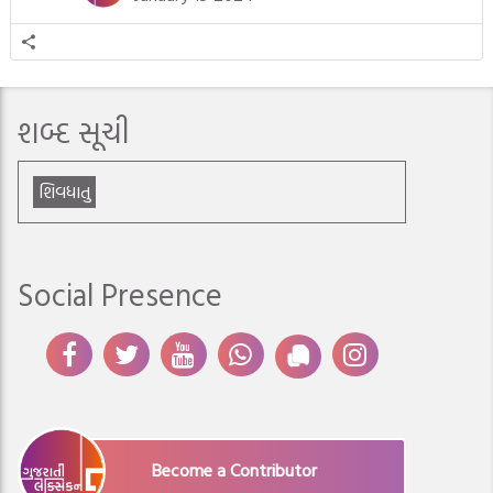
શબ્દ સૂચી
શિવધાતુ
Social Presence
Become a Contributor