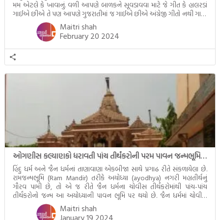
મમ એટલે કે ખાવાનું. વળી આપણે બાળકને સૂવડાવવા માટે જે ગીત કે હાલરડાં
ગાઈએ છીએ તે પણ આપણે ગુજરાતીમાં જ ગાઈએ છીએ અંગ્રેજી ગીતો નથી ગાતા.
આમ બાળકને […]
Maitri shah
February 20 2024
ઓગણીસ કલ્યાણકો ધરાવતી પાંચ તીર્થંકરોની પરમ પાવન જન્મભૂમિ – અયોધ્યા (Ayodhya)
હિંદુ ધર્મ અને જૈન ધર્મનાં તાણાવાણા એકબીજા સાથે પ્રગાઢ રીતે સંકળાયેલા છે.
રામજન્મભૂમિ (Ram Mandir) તરીકે અયોધ્યા (ayodhya) નગરી મહાતીર્થનું
ગૌરવ પામી છે, તો એ જ રીતે જૈન ધર્મના ચોવીસ તીર્થંકરોમાંથી પાંચ-પાંચ
તીર્થંકરોનો જન્મ આ અયોધ્યાની પાવન ભૂમિ પર થયો છે. જૈન ધર્મમાં ચોવીસ
તીર્થંકરોમાંથી પાંચ-પાંચ તીર્થંકરોનાં કલ્યાણકો અહીં આવ્યાં છે. દરેક તીર્થંકરના
Maitri shah
જીવનની ચ્યવન(માતાના […]
January 19 2024