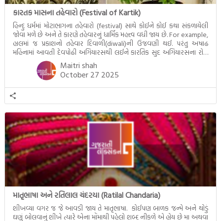
કારતક માસના તહેવારો (Festival of Kartik)
હિન્દુ ધર્મમાં મોટાભાગના તહેવારો (festival) સાથે કોઈને કોઈ કથા સંકળાયેલી
જોવા મળે છે અને તે કારણે તહેવારનું ધાર્મિક મહત્ત્વ વધી જાય છે. For example,
હાલમાં જ પ્રકાશનો તહેવાર દિવાળી(diwali)ની ઉજવણી થઈ. પરંતુ અષાઢ
મહિનામાં આવતી દેવપોઢી અગિયારસથી લઈને કારતિક સુદ અગિયારસના રોજ
આવતી દેવ ઊઠી અગિયારસ વચ્ચે મોટેભાગે યજ્ઞોપવીત સંસ્કાર, લગ્ન,
Maitri shah
દીક્ષાગ્રહણ, યજ્ઞ, ગૃહપ્રવેશ જેવા […]
October 27 2025
માતૃભાષા અને રતિલાલ ચંદરયા (Ratilal Chandaria)
શીખવ્યા વગર જ જે આવડી જાય તે માતૃભાષા. કોઈપણ બાળક જન્મે અને થોડું
ઘણું બોલવાનું શીખે ત્યારે એના મોંમાથી પહેલો શબ્દ નીકળે એ હોય છે મા અથવા