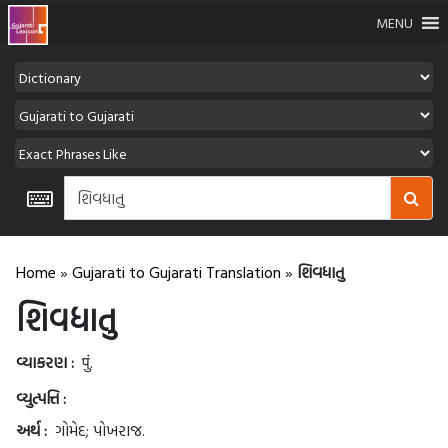
MENU
Home
»
Gujarati to Gujarati Translation
»
શિવધાતુ
શિવધાતુ
વ્યાકરણ :
पुं.
વ્યુત્પત્તિ :
અર્થ :
ગોમેદ; પોખરાજ.