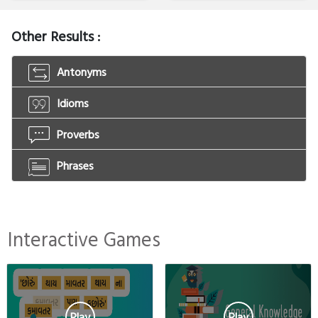
Other Results :
Antonyms
Idioms
Proverbs
Phrases
Interactive Games
Play
Play