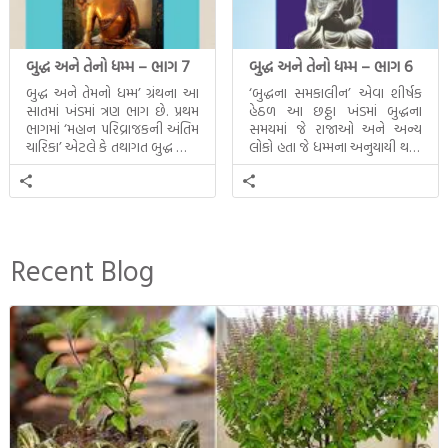
બુદ્ધ અને તેનો ધમ્મ – ભાગ 7
બુદ્ધ અને તેનો ધમ્મ – ભાગ 6
બુદ્ધ અને તેમનો ધમ્મ’ ગ્રંથના આ
‘બુદ્ધના સમકાલીન’ એવા શીર્ષક
સાતમાં ખંડમાં ત્રણ ભાગ છે. પ્રથમ
હેઠળ આ છઠ્ઠા ખંડમાં બુદ્ધના
ભાગમાં ‘મહાન પરિવ્રાજકની અંતિમ
સમયમાં જે રાજાઓ અને અન્ય
ચારિકા’ એટલે કે તથાગત બુદ્ધ સાથે
લોકો હતા જે ધમ્મના અનુયાયી થયા.
સતત પરિભ્રમણ કરતા સહચારીઓ
તેમનો અને બુદ્ધ વચ્ચે થયેલો
સાથે ફરી એકવારની
સત્સંગ વીશે જાણકારી મળે છે.
મુલાકાત, બીજા ભાગમાં તથાગતે
વૈશાલીથી વિદાય લીધી તે
અને ત્રીજા ભાગમાં તથાગતે
બનાવેલા ધમ્મને જ પોતાના
Recent Blog
ઉત્તરાધિકારી તરીકે સ્થાપે છે તે
દૃશ્યો અંકિત થયાં છે. ટૂંકમાં બુદ્ધનાં
જીવનના અંતિમ દિવસોની યાત્રાનો
પરિપાક જોવા મળે […]