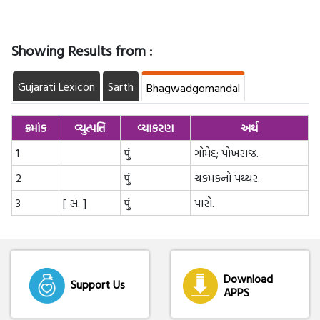
Showing Results from :
Gujarati Lexicon
Sarth
Bhagwadgomandal
ક્રમાંક
વ્યુત્પત્તિ
વ્યાકરણ
અર્થ
1
पुं.
ગોમેદ; પોખરાજ.
2
पुं.
ચકમકનો પથ્થર.
3
[ સં. ]
पुं.
પારો.
Download
Support Us
APPS