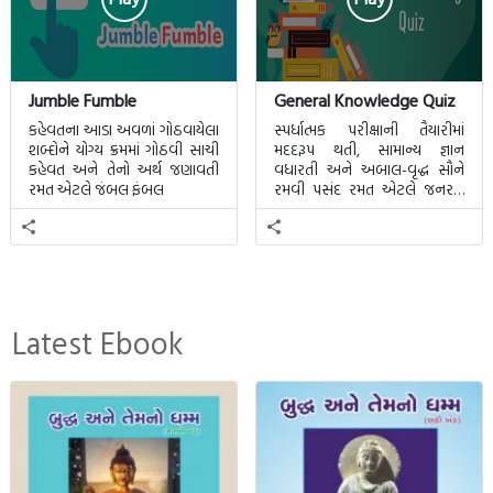
Jumble Fumble
General Knowledge Quiz
કહેવતના આડા અવળાં ગોઠવાયેલા
સ્પર્ધાત્મક પરીક્ષાની તૈયારીમાં
શબ્દોને યોગ્ય ક્રમમાં ગોઠવી સાચી
મદદરૂપ થતી, સામાન્ય જ્ઞાન
કહેવત અને તેનો અર્થ જણાવતી
વધારતી અને અબાલ-વૃદ્ધ સૌને
રમત એટલે જંબલ ફંબલ
રમવી પસંદ રમત એટલે જનરલ
નોલેજ ક્વિઝ.
Latest Ebook