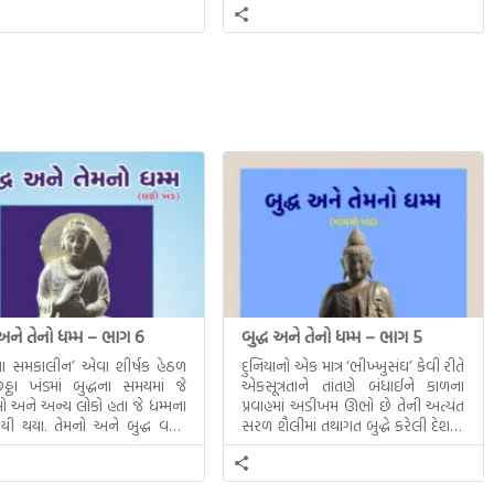
 અને તેનો ધમ્મ – ભાગ 6
બુદ્ધ અને તેનો ધમ્મ – ભાગ 5
ધના સમકાલીન’ એવા શીર્ષક હેઠળ
દુનિયાનો એક માત્ર ‘ભીખ્ખુસંઘ’ કેવી રીતે
ઠા ખંડમાં બુદ્ધના સમયમાં જે
એકસૂત્રતાને તાંતણે બંધાઈને કાળના
 અને અન્ય લોકો હતા જે ધમ્મના
પ્રવાહમાં અડીખમ ઊભો છે તેની અત્યંત
યી થયા. તેમનો અને બુદ્ધ વચ્ચે
સરળ શૈલીમાં તથાગત બુદ્ધે કરેલી દેશના
સત્સંગ વીશે જાણકારી મળે છે.
સમાવતો મૂલ્યવાન ગ્રંથ એટલે બુદ્ધ અને
તેનો ધમ્મ.