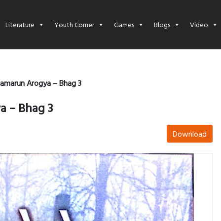
Literature
Youth Corner
Games
Blogs
Video
amarun Arogya – Bhag 3
a – Bhag 3
Download