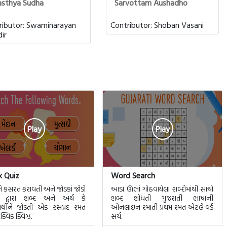
sthya Sudha
Sarvottam Aushadho
ributor:
Swaminarayan
Contributor:
Shoban Vasani
ir
Play
Play
k Quiz
Word Search
 કસરત કરાવતી અને જોડકાં જોડો
આડા ઊભાં ગોઠવાયેલા શબ્દોમાંથી સાચો
તિ દ્વારા શબ્દ અને અર્થ કે
શબ્દ શોધતી ગુજરાતી ભાષાની
ર્થીને જોડતી એક રસપ્રદ રમત
ઓનલાઇન રમાતી પ્રથમ રમત એટલે વર્ડ
ક્વિક ક્વિઝ.
સર્ચ.