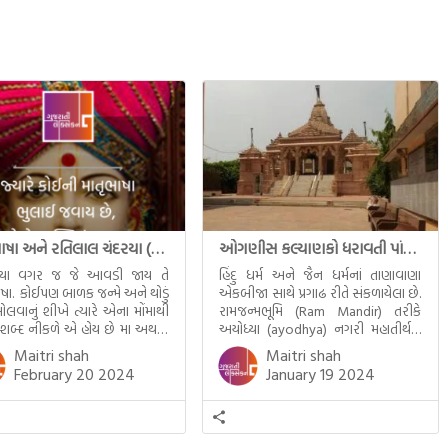
માતૃભાષા અને રતિલાલ ચંદરયા (Ratilal Chandaria)
ઓગણીસ કલ્યાણકો ધરાવતી પાંચ તીર્થંકરોની પરમ પાવન જન્મભૂમિ – અયોધ્યા (Ayodhya)
્યા વગર જ જે આવડી જાય તે
હિંદુ ધર્મ અને જૈન ધર્મનાં તાણાવાણા
ાષા. કોઈપણ બાળક જન્મે અને થોડું
એકબીજા સાથે પ્રગાઢ રીતે સંકળાયેલા છે.
ોલવાનું શીખે ત્યારે એના મોંમાથી
રામજન્મભૂમિ (Ram Mandir) તરીકે
 શબ્દ નીકળે એ હોય છે મા અથવા
અયોધ્યા (ayodhya) નગરી મહાતીર્થનું
ટલે કે ખાવાનું. વળી આપણે
ગૌરવ પામી છે, તો એ જ રીતે જૈન ધર્મના
Maitri shah
Maitri shah
ને સૂવડાવવા માટે જે ગીત કે
ચોવીસ તીર્થંકરોમાંથી પાંચ-પાંચ
February 20 2024
January 19 2024
ડાં ગાઈએ છીએ તે પણ આપણે
તીર્થંકરોનો જન્મ આ અયોધ્યાની પાવન
તીમાં જ ગાઈએ છીએ અંગ્રેજી ગીતો
ભૂમિ પર થયો છે. જૈન ધર્મમાં ચોવીસ
ાતા. આમ બાળકને […]
તીર્થંકરોમાંથી પાંચ-પાંચ તીર્થંકરોનાં
કલ્યાણકો અહીં આવ્યાં છે. દરેક