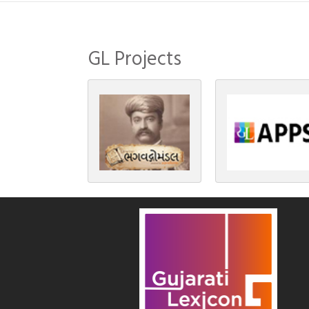
સંસ્કાર, લગ્ન, દીક્ષાગ્રહણ, યજ્ઞ, ગૃહપ્રવેશ
જેવા […]
GL Projects