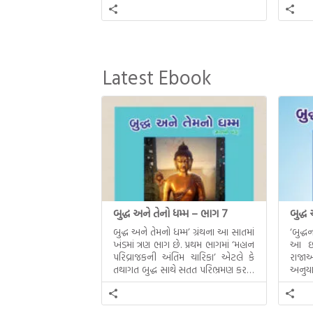
Latest Ebook
બુદ્ધ અને તેનો ધમ્મ – ભાગ 7
બુદ્ધ
બુદ્ધ અને તેમનો ધમ્મ’ ગ્રંથના આ સાતમાં
‘બુદ્
ખંડમાં ત્રણ ભાગ છે. પ્રથમ ભાગમાં ‘મહાન
આ છઠ્
પરિવ્રાજકની અંતિમ ચારિકા’ એટલે કે
રાજાઓ
તથાગત બુદ્ધ સાથે સતત પરિભ્રમણ કરતા
અનુયા
સહચારીઓ સાથે ફરી એકવારની
થયેલો 
મુલાકાત, બીજા ભાગમાં તથાગતે
વૈશાલીથી વિદાય લીધી તે અને ત્રીજા