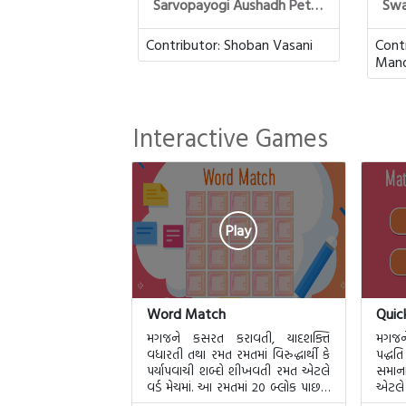
Sarvopayogi Aushadh Petee
Swa
Contributor:
Shoban Vasani
Cont
Mand
Interactive Games
Play
Word Match
Quic
મગજને કસરત કરાવતી, યાદશક્તિ
મગજને
વધારતી તથા રમત રમતમાં વિરુદ્ધાર્થી કે
પદ્ધ
પર્યાપવાચી શબ્દો શીખવતી રમત એટલે
સમાના
વર્ડ મેચમાં. આ રમતમાં 20 બ્લોક પાછળ
એટલે 
20 શબ્દો છુપાયેલા હશે.