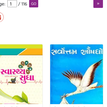
ge:
/
116
GO