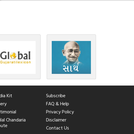
ia Kit
Subscribe
lery
FAQ & Help
timonial
Privacy Policy
ilal Chandaria
Disclaimer
bute
Contact Us