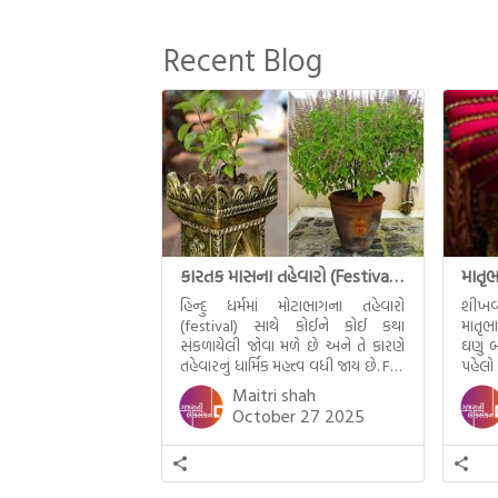
ભાગમાં તથાગતે બનાવેલા ધમ્મને જ
પોતાના ઉત્તરાધિકારી તરીકે સ્થાપે છે તે
Recent Blog
દૃશ્યો અંકિત થયાં છે. ટૂંકમાં બુદ્ધનાં
જીવનના અંતિમ દિવસોની યાત્રાનો
પરિપાક જોવા મળે […]
કારતક માસના તહેવારો (Festival of Kartik)
હિન્દુ ધર્મમાં મોટાભાગના તહેવારો
શીખવ
(festival) સાથે કોઈને કોઈ કથા
માતૃભ
સંકળાયેલી જોવા મળે છે અને તે કારણે
ઘણું બ
તહેવારનું ધાર્મિક મહત્ત્વ વધી જાય છે. For
પહેલો
example, હાલમાં જ પ્રકાશનો તહેવાર
મમ એ
Maitri shah
દિવાળી(diwali)ની ઉજવણી થઈ. પરંતુ
બાળક
October 27 2025
અષાઢ મહિનામાં આવતી દેવપોઢી
હાલર
અગિયારસથી લઈને કારતિક સુદ
ગુજરા
અગિયારસના રોજ આવતી દેવ ઊઠી
નથી ગ
અગિયારસ વચ્ચે મોટેભાગે યજ્ઞોપવીત