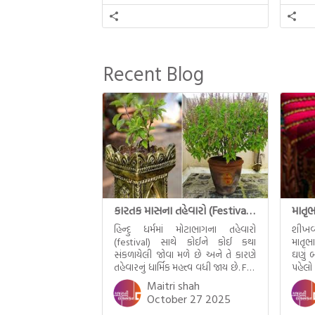
સહચારીઓ સાથે ફરી એકવારની
થયેલો 
મુલાકાત, બીજા ભાગમાં તથાગતે
વૈશાલીથી વિદાય લીધી તે અને ત્રીજા
ભાગમાં તથાગતે બનાવેલા ધમ્મને જ
પોતાના ઉત્તરાધિકારી તરીકે સ્થાપે છે તે
Recent Blog
દૃશ્યો અંકિત થયાં છે. ટૂંકમાં બુદ્ધનાં
જીવનના અંતિમ દિવસોની યાત્રાનો
પરિપાક જોવા મળે […]
કારતક માસના તહેવારો (Festival of Kartik)
હિન્દુ ધર્મમાં મોટાભાગના તહેવારો
શીખવ
(festival) સાથે કોઈને કોઈ કથા
માતૃભ
સંકળાયેલી જોવા મળે છે અને તે કારણે
ઘણું બ
તહેવારનું ધાર્મિક મહત્ત્વ વધી જાય છે. For
પહેલો
example, હાલમાં જ પ્રકાશનો તહેવાર
મમ એ
Maitri shah
દિવાળી(diwali)ની ઉજવણી થઈ. પરંતુ
બાળક
October 27 2025
અષાઢ મહિનામાં આવતી દેવપોઢી
હાલર