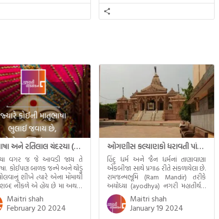
સત્સંગ વીશે જાણકારી મળે છે.
સમાવતો મૂલ્યવાન ગ્રંથ એટલે બુદ્ધ અને
તેનો ધમ્મ.
માતૃભાષા અને રતિલાલ ચંદરયા (Ratilal Chandaria)
ઓગણીસ કલ્યાણકો ધરાવતી પાંચ તીર્થંકરોની પરમ પાવન જન્મભૂમિ – અયોધ્યા (Ayodhya)
્યા વગર જ જે આવડી જાય તે
હિંદુ ધર્મ અને જૈન ધર્મનાં તાણાવાણા
ાષા. કોઈપણ બાળક જન્મે અને થોડું
એકબીજા સાથે પ્રગાઢ રીતે સંકળાયેલા છે.
ોલવાનું શીખે ત્યારે એના મોંમાથી
રામજન્મભૂમિ (Ram Mandir) તરીકે
 શબ્દ નીકળે એ હોય છે મા અથવા
અયોધ્યા (ayodhya) નગરી મહાતીર્થનું
ટલે કે ખાવાનું. વળી આપણે
ગૌરવ પામી છે, તો એ જ રીતે જૈન ધર્મના
Maitri shah
Maitri shah
ને સૂવડાવવા માટે જે ગીત કે
ચોવીસ તીર્થંકરોમાંથી પાંચ-પાંચ
February 20 2024
January 19 2024
ડાં ગાઈએ છીએ તે પણ આપણે
તીર્થંકરોનો જન્મ આ અયોધ્યાની પાવન