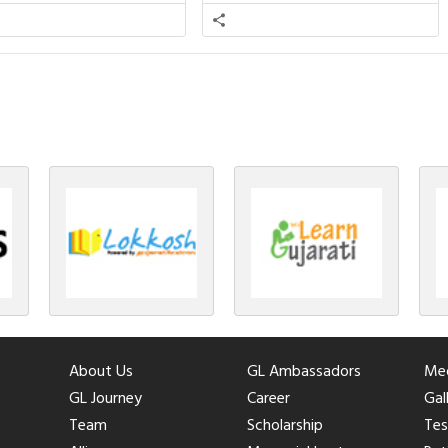
તીમાં જ ગાઈએ છીએ અંગ્રેજી ગીતો
ભૂમિ પર થયો છે. જૈન ધર્મમાં ચોવીસ
ાતા. આમ બાળકને […]
તીર્થંકરોમાંથી પાંચ-પાંચ તીર્થંકરોનાં
કલ્યાણકો અહીં આવ્યાં છે. દરેક
તીર્થંકરના જીવનની ચ્યવન(માતાના […]
About Us
GL Ambassadors
Med
GL Journey
Career
Gal
Team
Scholarship
Tes