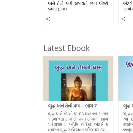
અને તેનો અર્થ જણાવતી રમત એટલે
એટલે 
જંબલ ફંબલ
સાચો છ
Latest Ebook
બુદ્ધ અને તેનો ધમ્મ – ભાગ 7
બુદ્ધ
બુદ્ધ અને તેમનો ધમ્મ’ ગ્રંથના આ સાતમાં
‘બુદ્
ખંડમાં ત્રણ ભાગ છે. પ્રથમ ભાગમાં ‘મહાન
આ છઠ્
પરિવ્રાજકની અંતિમ ચારિકા’ એટલે કે
રાજાઓ
તથાગત બુદ્ધ સાથે સતત પરિભ્રમણ કરતા
અનુયા