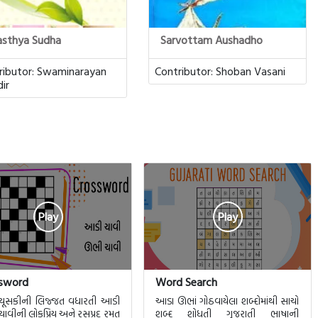
sthya Sudha
Sarvottam Aushadho
ributor:
Swaminarayan
Contributor:
Shoban Vasani
ir
Play
Play
sword
Word Search
 ચૂસકીની લિજ્જત વધારતી આડી
આડા ઊભાં ગોઠવાયેલા શબ્દોમાંથી સાચો
ાવીની લોકપ્રિય અને રસપ્રદ રમત
શબ્દ શોધતી ગુજરાતી ભાષાની