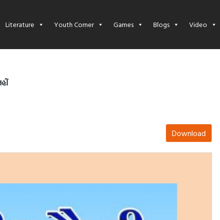
Literature
Youth Corner
Games
Blogs
Video
હીં
Download