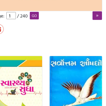
ge:
/
240
GO