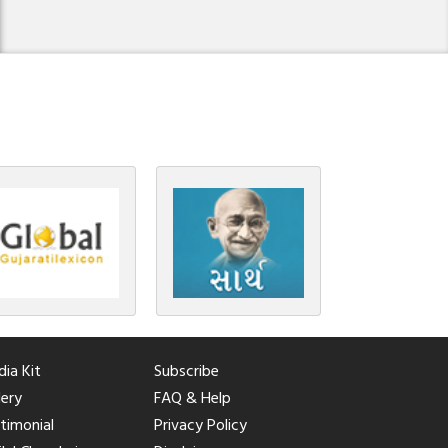
ia Kit
Subscribe
lery
FAQ & Help
timonial
Privacy Policy