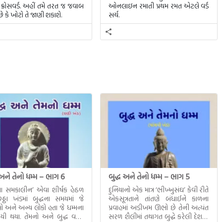
ક્રોસવર્ડ. અહીં તમે તરત જ જવાબ
ઓનલાઇન રમાતી પ્રથમ રમત એટલે વર્ડ
ે કે ખોટો તે જાણી શકાશે.
સર્ચ.
 અને તેનો ધમ્મ – ભાગ 6
બુદ્ધ અને તેનો ધમ્મ – ભાગ 5
ધના સમકાલીન’ એવા શીર્ષક હેઠળ
દુનિયાનો એક માત્ર ‘ભીખ્ખુસંઘ’ કેવી રીતે
ઠા ખંડમાં બુદ્ધના સમયમાં જે
એકસૂત્રતાને તાંતણે બંધાઈને કાળના
 અને અન્ય લોકો હતા જે ધમ્મના
પ્રવાહમાં અડીખમ ઊભો છે તેની અત્યંત
યી થયા. તેમનો અને બુદ્ધ વચ્ચે
સરળ શૈલીમાં તથાગત બુદ્ધે કરેલી દેશના