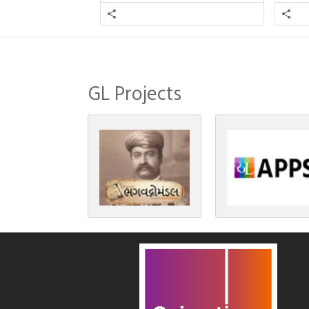
અગિયારસથી લઈને કારતિક સુદ
ગુજરા
અગિયારસના રોજ આવતી દેવ ઊઠી
નથી ગ
અગિયારસ વચ્ચે મોટેભાગે યજ્ઞોપવીત
સંસ્કાર, લગ્ન, દીક્ષાગ્રહણ, યજ્ઞ, ગૃહપ્રવેશ
જેવા […]
GL Projects