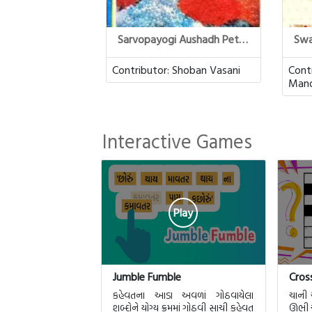
Sarvopayogi Aushadh Petee
Swa
Contributor:
Shoban Vasani
Cont
Mand
Interactive Games
Play
Jumble Fumble
Cros
કહેવતના આડા અવળાં ગોઠવાયેલા
ચાની
શબ્દોને યોગ્ય ક્રમમાં ગોઠવી સાચી કહેવત
ઊભી ચ