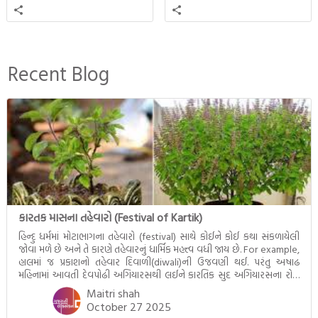
સાથે ફરી એકવારની
સત્સંગ વીશે જાણકારી મળે છે.
મુલાકાત, બીજા ભાગમાં તથાગતે
વૈશાલીથી વિદાય લીધી તે
અને ત્રીજા ભાગમાં તથાગતે
બનાવેલા ધમ્મને જ પોતાના
Recent Blog
ઉત્તરાધિકારી તરીકે સ્થાપે છે તે
દૃશ્યો અંકિત થયાં છે. ટૂંકમાં બુદ્ધનાં
જીવનના અંતિમ દિવસોની યાત્રાનો
પરિપાક જોવા મળે […]
કારતક માસના તહેવારો (Festival of Kartik)
હિન્દુ ધર્મમાં મોટાભાગના તહેવારો (festival) સાથે કોઈને કોઈ કથા સંકળાયેલી
જોવા મળે છે અને તે કારણે તહેવારનું ધાર્મિક મહત્ત્વ વધી જાય છે. For example,
હાલમાં જ પ્રકાશનો તહેવાર દિવાળી(diwali)ની ઉજવણી થઈ. પરંતુ અષાઢ
મહિનામાં આવતી દેવપોઢી અગિયારસથી લઈને કારતિક સુદ અગિયારસના રોજ
આવતી દેવ ઊઠી અગિયારસ વચ્ચે મોટેભાગે યજ્ઞોપવીત સંસ્કાર, લગ્ન,
Maitri shah
દીક્ષાગ્રહણ, યજ્ઞ, ગૃહપ્રવેશ જેવા […]
October 27 2025