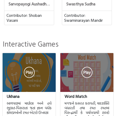
Sarvopayogi Aushadh Petee
Swasthya Sudha
Contributor:
Shoban
Contributor:
Vasani
Swaminarayan Mandir
Interactive Games
Play
Play
Ukhana
Word Match
બાળપણમાં માણેલા અને હવે
મગજને કસરત કરાવતી, યાદશક્તિ
ભૂલાતં-વિસરાતાં જતાં જ્ઞાન વર્ધક
વધારતી તથા રમત રમતમાં
કોયડાઓની રમત એટલે ઉખાણાં
વિરુદ્ધાર્થી કે પર્યાપવાચી શબ્દો