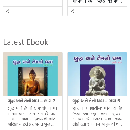
શીખવતી રમત એટલે વર્ડ મેચમાં.
આ રમતમાં 20 બ્લોક પાછળ 20
શબ્દો છુપાયેલા હશે.
Latest Ebook
બુદ્ધ અને તેનો ધમ્મ – ભાગ 7
બુદ્ધ અને તેનો ધમ્મ – ભાગ 6
બુદ્ધ અને તેમનો ધમ્મ’ ગ્રંથના આ
‘બુદ્ધના સમકાલીન’ એવા શીર્ષક
સાતમાં ખંડમાં ત્રણ ભાગ છે. પ્રથમ
હેઠળ આ છઠ્ઠા ખંડમાં બુદ્ધના
ભાગમાં ‘મહાન પરિવ્રાજકની અંતિમ
સમયમાં જે રાજાઓ અને અન્ય
ચારિકા’ એટલે કે તથાગત બુદ્ધ સાથે
લોકો હતા જે ધમ્મના અનુયાયી થયા.
સતત પરિભ્રમણ કરતા સહચારીઓ
તેમનો અને બુદ્ધ વચ્ચે થયેલો