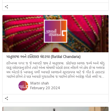
માતૃભાષા અને રતિલાલ ચંદરયા (Ratilal Chandaria)
શીખવ્યા વગર જ જે આવડી જાય તે માતૃભાષા. કોઈપણ બાળક જન્મે અને થોડું
ઘણું બોલવાનું શીખે ત્યારે એના મોંમાથી પહેલો શબ્દ નીકળે એ હોય છે મા અથવા
મમ એટલે કે ખાવાનું. વળી આપણે બાળકને સૂવડાવવા માટે જે ગીત કે હાલરડાં
ગાઈએ છીએ તે પણ આપણે ગુજરાતીમાં જ ગાઈએ છીએ અંગ્રેજી ગીતો નથી ગાતા.
આમ બાળકને […]
Maitri shah
February 20 2024