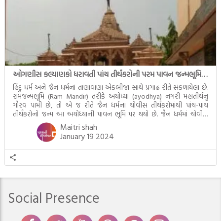
ઓગણીસ કલ્યાણકો ધરાવતી પાંચ તીર્થંકરોની પરમ પાવન જન્મભૂમિ – અયોધ્યા (Ayodhya)
હિંદુ ધર્મ અને જૈન ધર્મનાં તાણાવાણા એકબીજા સાથે પ્રગાઢ રીતે સંકળાયેલા છે.
રામજન્મભૂમિ (Ram Mandir) તરીકે અયોધ્યા (ayodhya) નગરી મહાતીર્થનું
ગૌરવ પામી છે, તો એ જ રીતે જૈન ધર્મના ચોવીસ તીર્થંકરોમાંથી પાંચ-પાંચ
તીર્થંકરોનો જન્મ આ અયોધ્યાની પાવન ભૂમિ પર થયો છે. જૈન ધર્મમાં ચોવીસ
તીર્થંકરોમાંથી પાંચ-પાંચ તીર્થંકરોનાં કલ્યાણકો અહીં આવ્યાં છે. દરેક તીર્થંકરના
Maitri shah
જીવનની ચ્યવન(માતાના […]
January 19 2024
Social Presence