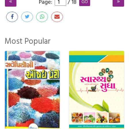
Page:
/
18
GO
Most Popular