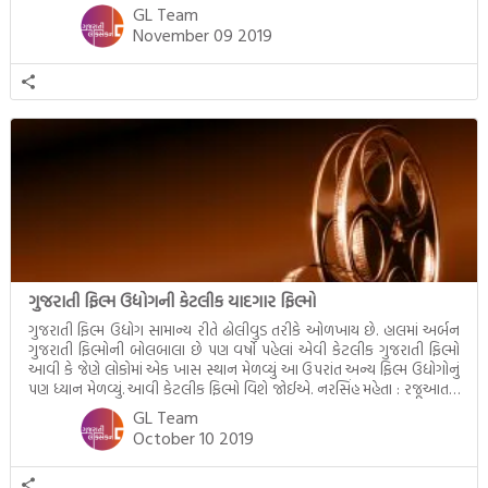
મહત્ત્વ સમતોલ આહરનું છે તેટલું જ મહત્ત્વ […]
GL Team
November 09 2019
ગુજરાતી ફિલ્મ ઉદ્યોગની કેટલીક યાદગાર ફિલ્મો
ગુજરાતી ફિલ્મ ઉદ્યોગ સામાન્ય રીતે ઢોલીવુડ તરીકે ઓળખાય છે. હાલમાં અર્બન
ગુજરાતી ફિલ્મોની બોલબાલા છે પણ વર્ષો પહેલાં એવી કેટલીક ગુજરાતી ફિલ્મો
આવી કે જેણે લોકોમાં એક ખાસ સ્થાન મેળવ્યુંં આ ઉપરાંત અન્ય ફિલ્મ ઉદ્યોગોનું
પણ ધ્યાન મેળવ્યું. આવી કેટલીક ફિલ્મો વિશે જોઈએ. નરસિંહ મહેતા : રજૂઆતનું
વર્ષ (Film Release Year) : 1932 દિગ્દર્શક (Director) : નાનુભાઈ […]
GL Team
October 10 2019