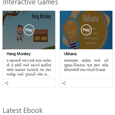
Interactive Games
Play
Play
Hang Monkey
Ukhana
9 પ્રયત્નની અંદર કયો શબ્દ આપેલ
બાળપણમાં માણેલા અને હવે
છે તે શોધી અને બંદરને ફાંસીના
ભૂલાતં-વિસરાતાં જતાં જ્ઞાન વર્ધક
માંચડે ચઢાવતાં અટકાવો. આ રમત
કોયડાઓની રમત એટલે ઉખાણાં
અંગ્રેજી અને ગુજરાતી એમ બન્ને
ભાષા માટે રમી શકાશે.
Latest Ebook