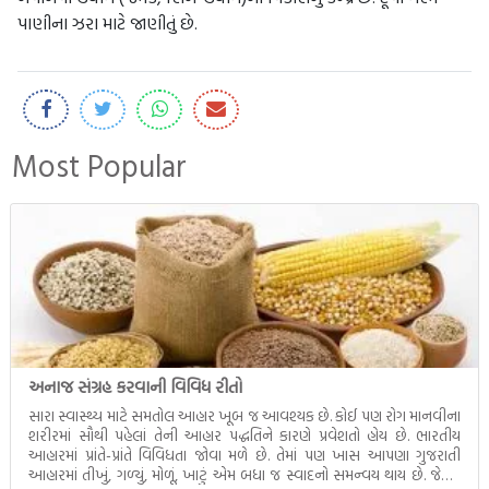
પાણીના ઝરા માટે જાણીતું છે.
Most Popular
અનાજ સંગ્રહ કરવાની વિવિધ રીતો
સારા સ્વાસ્થ્ય માટે સમતોલ આહાર ખૂબ જ આવશ્યક છે. કોઈ પણ રોગ માનવીના
શરીરમાં સૌથી પહેલાં તેની આહાર પદ્ધતિને કારણે પ્રવેશતો હોય છે. ભારતીય
આહારમાં પ્રાંતે-પ્રાંતે વિવિધતા જોવા મળે છે. તેમાં પણ ખાસ આપણા ગુજરાતી
આહારમાં તીખું, ગળ્યું, મોળૂં, ખાટું એમ બધા જ સ્વાદનો સમન્વય થાય છે. જેટલું