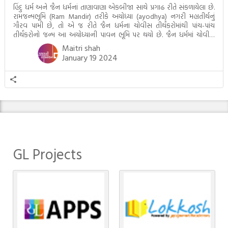
હિંદુ ધર્મ અને જૈન ધર્મનાં તાણાવાણા એકબીજા સાથે પ્રગાઢ રીતે સંકળાયેલા છે.
રામજન્મભૂમિ (Ram Mandir) તરીકે અયોધ્યા (ayodhya) નગરી મહાતીર્થનું
ગૌરવ પામી છે, તો એ જ રીતે જૈન ધર્મના ચોવીસ તીર્થંકરોમાંથી પાંચ-પાંચ
તીર્થંકરોનો જન્મ આ અયોધ્યાની પાવન ભૂમિ પર થયો છે. જૈન ધર્મમાં ચોવીસ
તીર્થંકરોમાંથી પાંચ-પાંચ તીર્થંકરોનાં કલ્યાણકો અહીં આવ્યાં છે. દરેક તીર્થંકરના
Maitri shah
જીવનની ચ્યવન(માતાના […]
January 19 2024
GL Projects