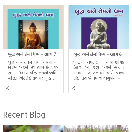
બુદ્ધ અને તેનો ધમ્મ – ભાગ 7
બુદ્ધ અને તેનો ધમ્મ – ભાગ 6
બુદ્ધ અને તેમનો ધમ્મ’ ગ્રંથના આ
‘બુદ્ધના સમકાલીન’ એવા શીર્ષક
સાતમાં ખંડમાં ત્રણ ભાગ છે. પ્રથમ
હેઠળ આ છઠ્ઠા ખંડમાં બુદ્ધના
ભાગમાં ‘મહાન પરિવ્રાજકની અંતિમ
સમયમાં જે રાજાઓ અને અન્ય
ચારિકા’ એટલે કે તથાગત બુદ્ધ સાથે
લોકો હતા જે ધમ્મના અનુયાયી થયા.
સતત પરિભ્રમણ કરતા સહચારીઓ
તેમનો અને બુદ્ધ વચ્ચે થયેલો
સાથે ફરી એકવારની
સત્સંગ વીશે જાણકારી મળે છે.
મુલાકાત, બીજા ભાગમાં તથાગતે
વૈશાલીથી વિદાય લીધી તે
અને ત્રીજા ભાગમાં તથાગતે
બનાવેલા ધમ્મને જ પોતાના
Recent Blog
ઉત્તરાધિકારી તરીકે સ્થાપે છે તે
દૃશ્યો અંકિત થયાં છે. ટૂંકમાં બુદ્ધનાં
જીવનના અંતિમ દિવસોની યાત્રાનો
પરિપાક જોવા મળે […]