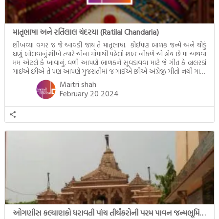
માતૃભાષા અને રતિલાલ ચંદરયા (Ratilal Chandaria)
શીખવ્યા વગર જ જે આવડી જાય તે માતૃભાષા. કોઈપણ બાળક જન્મે અને થોડું
ઘણું બોલવાનું શીખે ત્યારે એના મોંમાથી પહેલો શબ્દ નીકળે એ હોય છે મા અથવા
મમ એટલે કે ખાવાનું. વળી આપણે બાળકને સૂવડાવવા માટે જે ગીત કે હાલરડાં
ગાઈએ છીએ તે પણ આપણે ગુજરાતીમાં જ ગાઈએ છીએ અંગ્રેજી ગીતો નથી ગાતા.
આમ બાળકને […]
Maitri shah
February 20 2024
ઓગણીસ કલ્યાણકો ધરાવતી પાંચ તીર્થંકરોની પરમ પાવન જન્મભૂમિ – અયોધ્યા (Ayodhya)