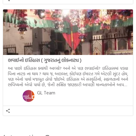
ભવાઈનો ઇતિહાસ ( ગુજરાતનું લોકનાટ્ય )
આ પાછો ઇતિહાસ ક્યાંથી આવ્યો? અને એ પણ ભવાઈનો? ઇતિહાસમાં પડ્યા
વિના નાટક ના થાય ? થાય જ, અલબત્ત, કોઈપણ ઈમારત ગમે એટલી સુંદર હોય,
પણ એનો પાયો મજબૂત હોવો જોઈએ. ઇતિહાસ એ સંસ્કૃતિનો, સફળતાનો અને
ભવિષ્યનો એવો પાયો છે, જેની સંક્ષિપ્ત જાણકારી આપણી માન્યતાઓને આપણા
કન્સેપ્ટને ક્લીયર કરે છે. ભવાઈના જનક – અસાઈત ઠાકર […]
GL Team