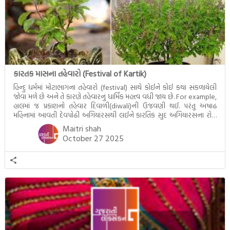
કારતક માસના તહેવારો (Festival of Kartik)
હિન્દુ ધર્મમાં મોટાભાગના તહેવારો (festival) સાથે કોઈને કોઈ કથા સંકળાયેલી
જોવા મળે છે અને તે કારણે તહેવારનું ધાર્મિક મહત્ત્વ વધી જાય છે. For example,
હાલમાં જ પ્રકાશનો તહેવાર દિવાળી(diwali)ની ઉજવણી થઈ. પરંતુ અષાઢ
મહિનામાં આવતી દેવપોઢી અગિયારસથી લઈને કારતિક સુદ અગિયારસના રોજ
આવતી દેવ ઊઠી અગિયારસ વચ્ચે મોટેભાગે યજ્ઞોપવીત સંસ્કાર, લગ્ન,
Maitri shah
દીક્ષાગ્રહણ, યજ્ઞ, ગૃહપ્રવેશ જેવા […]
October 27 2025