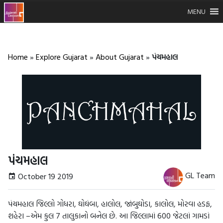
MENU
Home
»
Explore Gujarat
»
About Gujarat
»
પંચમહાલ
પંચમહાલ
GL Team
October 19 2019
પંચમહાલ જિલ્લો ગોધરા, ઘોઘંબા, હાલોલ, જાંબુઘોડા, કાલોલ, મોરવા હડફ,
શહેરા –એમ કુલ 7 તાલુકાનો બનેલ છે. આ જિલ્લામાં 600 જેટલાં ગામડાં