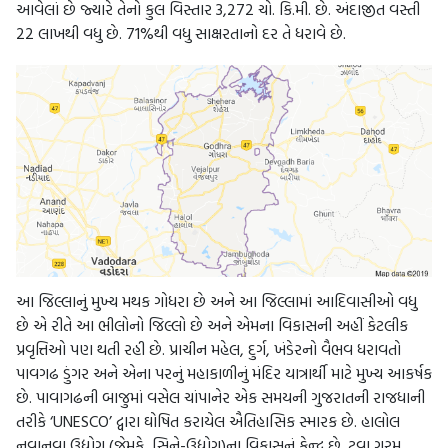
આવેલાં છે જ્યારે તેનો કુલ વિસ્તાર 3,272 ચો. કિ.મી. છે. અંદાજીત વસ્તી
22 લાખથી વધુ છે. 71%થી વધુ સાક્ષરતાનો દર તે ધરાવે છે.
આ જિલ્લાનું મુખ્ય મથક ગોધરા છે અને આ જિલ્લામાં આદિવાસીઓ વધુ
છે એ રીતે આ ભીલોનો જિલ્લો છે અને એમના વિકાસની અહીં કેટલીક
પ્રવૃત્તિઓ પણ થતી રહી છે. પ્રાચીન મહેલ, દુર્ગ, ખંડેરનો વૈભવ ધરાવતો
પાવગઢ ડુંગર અને એના પરનું મહાકાળીનું મંદિર યાત્રાર્થી માટે મુખ્ય આકર્ષક
છે. પાવાગઢની બાજુમાં વસેલ ચાંપાનેર એક સમયની ગુજરાતની રાજધાની
તરીકે ‘UNESCO’ દ્વારા ઘોષિત કરાયેલ ઐતિહાસિક સ્મારક છે. હાલોલ
નવાનવા ઉદ્યોગ (જેમકે, સિને-ઉદ્યોગ)ના વિકાસનું કેન્દ્ર છે. ટૂવા ગરમ