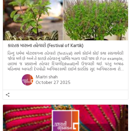
પરિપાક જોવા મળે […]
કારતક માસના તહેવારો (Festival of Kartik)
હિન્દુ ધર્મમાં મોટાભાગના તહેવારો (festival) સાથે કોઈને કોઈ કથા સંકળાયેલી
જોવા મળે છે અને તે કારણે તહેવારનું ધાર્મિક મહત્ત્વ વધી જાય છે. For example,
હાલમાં જ પ્રકાશનો તહેવાર દિવાળી(diwali)ની ઉજવણી થઈ. પરંતુ અષાઢ
મહિનામાં આવતી દેવપોઢી અગિયારસથી લઈને કારતિક સુદ અગિયારસના રોજ
આવતી દેવ ઊઠી અગિયારસ વચ્ચે મોટેભાગે યજ્ઞોપવીત સંસ્કાર, લગ્ન,
Maitri shah
દીક્ષાગ્રહણ, યજ્ઞ, ગૃહપ્રવેશ જેવા […]
October 27 2025