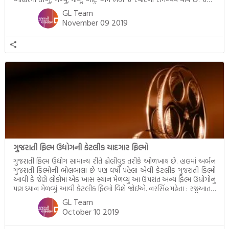
મહત્ત્વ સમતોલ આહરનું છે તેટલું જ મહત્ત્વ […]
GL Team
November 09 2019
ગુજરાતી ફિલ્મ ઉદ્યોગની કેટલીક યાદગાર ફિલ્મો
ગુજરાતી ફિલ્મ ઉદ્યોગ સામાન્ય રીતે ઢોલીવુડ તરીકે ઓળખાય છે. હાલમાં અર્બન
ગુજરાતી ફિલ્મોની બોલબાલા છે પણ વર્ષો પહેલાં એવી કેટલીક ગુજરાતી ફિલ્મો
આવી કે જેણે લોકોમાં એક ખાસ સ્થાન મેળવ્યુંં આ ઉપરાંત અન્ય ફિલ્મ ઉદ્યોગોનું
પણ ધ્યાન મેળવ્યું. આવી કેટલીક ફિલ્મો વિશે જોઈએ. નરસિંહ મહેતા : રજૂઆતનું
વર્ષ (Film Release Year) : 1932 દિગ્દર્શક (Director) : નાનુભાઈ […]
GL Team
October 10 2019