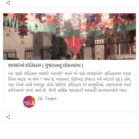
ભવાઈનો ઇતિહાસ ( ગુજરાતનું લોકનાટ્ય )
આ પાછો ઇતિહાસ ક્યાંથી આવ્યો? અને એ પણ ભવાઈનો? ઇતિહાસમાં પડ્યા
વિના નાટક ના થાય ? થાય જ, અલબત્ત, કોઈપણ ઈમારત ગમે એટલી સુંદર હોય,
પણ એનો પાયો મજબૂત હોવો જોઈએ. ઇતિહાસ એ સંસ્કૃતિનો, સફળતાનો અને
ભવિષ્યનો એવો પાયો છે, જેની સંક્ષિપ્ત જાણકારી આપણી માન્યતાઓને આપણા
કન્સેપ્ટને ક્લીયર કરે છે. ભવાઈના જનક – અસાઈત ઠાકર […]
GL Team