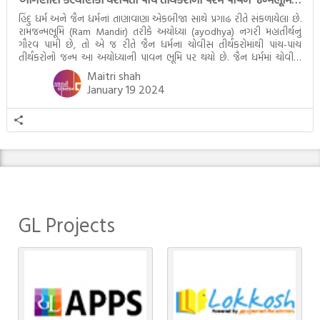
હિંદુ ધર્મ અને જૈન ધર્મનાં તાણાવાણા એકબીજા સાથે પ્રગાઢ રીતે સંકળાયેલા છે.
રામજન્મભૂમિ (Ram Mandir) તરીકે અયોધ્યા (ayodhya) નગરી મહાતીર્થનું
ગૌરવ પામી છે, તો એ જ રીતે જૈન ધર્મના ચોવીસ તીર્થંકરોમાંથી પાંચ-પાંચ
તીર્થંકરોનો જન્મ આ અયોધ્યાની પાવન ભૂમિ પર થયો છે. જૈન ધર્મમાં ચોવીસ
તીર્થંકરોમાંથી પાંચ-પાંચ તીર્થંકરોનાં કલ્યાણકો અહીં આવ્યાં છે. દરેક તીર્થંકરના
Maitri shah
જીવનની ચ્યવન(માતાના […]
January 19 2024
GL Projects