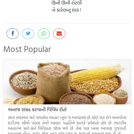
ઊની ઊની રોટલી
ને કારેલાનું શાક !
Most Popular
અનાજ સંગ્રહ કરવાની વિવિધ રીતો
સારા સ્વાસ્થ્ય માટે સમતોલ આહાર ખૂબ જ આવશ્યક છે. કોઈ પણ રોગ માનવીના
શરીરમાં સૌથી પહેલાં તેની આહાર પદ્ધતિને કારણે પ્રવેશતો હોય છે. ભારતીય
આહારમાં પ્રાંતે-પ્રાંતે વિવિધતા જોવા મળે છે. તેમાં પણ ખાસ આપણા ગુજરાતી
આહારમાં તીખું, ગળ્યું, મોળૂં, ખાટું એમ બધા જ સ્વાદનો સમન્વય થાય છે. જેટલું