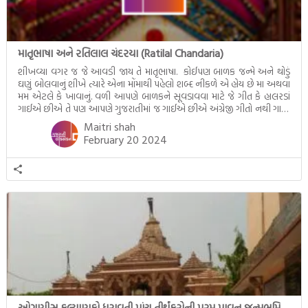
માતૃભાષા અને રતિલાલ ચંદરયા (Ratilal Chandaria)
શીખવ્યા વગર જ જે આવડી જાય તે માતૃભાષા. કોઈપણ બાળક જન્મે અને થોડું
ઘણું બોલવાનું શીખે ત્યારે એના મોંમાથી પહેલો શબ્દ નીકળે એ હોય છે મા અથવા
મમ એટલે કે ખાવાનું. વળી આપણે બાળકને સૂવડાવવા માટે જે ગીત કે હાલરડાં
ગાઈએ છીએ તે પણ આપણે ગુજરાતીમાં જ ગાઈએ છીએ અંગ્રેજી ગીતો નથી ગાતા.
આમ બાળકને […]
Maitri shah
February 20 2024
ઓગણીસ કલ્યાણકો ધરાવતી પાંચ તીર્થંકરોની પરમ પાવન જન્મભૂમિ – અયોધ્યા (Ayodhya)