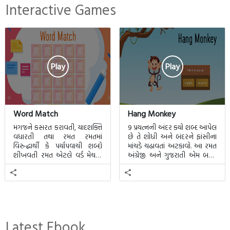
Interactive Games
Play
Play
Word Match
Hang Monkey
મગજને કસરત કરાવતી, યાદશક્તિ
9 પ્રયત્નની અંદર કયો શબ્દ આપેલ
વધારતી તથા રમત રમતમાં
છે તે શોધી અને બંદરને ફાંસીના
વિરુદ્ધાર્થી કે પર્યાપવાચી શબ્દો
માંચડે ચઢાવતાં અટકાવો. આ રમત
શીખવતી રમત એટલે વર્ડ મેચમાં.
અંગ્રેજી અને ગુજરાતી એમ બન્ને
આ રમતમાં 20 બ્લોક પાછળ 20
ભાષા માટે રમી શકાશે.
શબ્દો છુપાયેલા હશે.
Latest Ebook