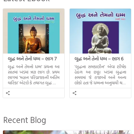
બુદ્ધ અને તેનો ધમ્મ – ભાગ 7
બુદ્ધ અને તેનો ધમ્મ – ભાગ 6
બુદ્ધ અને તેમનો ધમ્મ’ ગ્રંથના આ
‘બુદ્ધના સમકાલીન’ એવા શીર્ષક
સાતમાં ખંડમાં ત્રણ ભાગ છે. પ્રથમ
હેઠળ આ છઠ્ઠા ખંડમાં બુદ્ધના
ભાગમાં ‘મહાન પરિવ્રાજકની અંતિમ
સમયમાં જે રાજાઓ અને અન્ય
ચારિકા’ એટલે કે તથાગત બુદ્ધ સાથે
લોકો હતા જે ધમ્મના અનુયાયી થયા.
સતત પરિભ્રમણ કરતા સહચારીઓ
તેમનો અને બુદ્ધ વચ્ચે થયેલો
સાથે ફરી એકવારની
સત્સંગ વીશે જાણકારી મળે છે.
મુલાકાત, બીજા ભાગમાં તથાગતે
વૈશાલીથી વિદાય લીધી તે
અને ત્રીજા ભાગમાં તથાગતે
બનાવેલા ધમ્મને જ પોતાના
Recent Blog
ઉત્તરાધિકારી તરીકે સ્થાપે છે તે
દૃશ્યો અંકિત થયાં છે. ટૂંકમાં બુદ્ધનાં
જીવનના અંતિમ દિવસોની યાત્રાનો