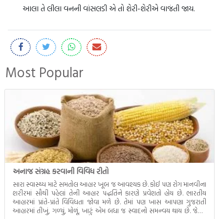
આલા તે લીલા વનની વાંસલડી એ તો શેરી-શેરીએ વાજંતી જાય.
Most Popular
અનાજ સંગ્રહ કરવાની વિવિધ રીતો
સારા સ્વાસ્થ્ય માટે સમતોલ આહાર ખૂબ જ આવશ્યક છે. કોઈ પણ રોગ માનવીના
શરીરમાં સૌથી પહેલાં તેની આહાર પદ્ધતિને કારણે પ્રવેશતો હોય છે. ભારતીય
આહારમાં પ્રાંતે-પ્રાંતે વિવિધતા જોવા મળે છે. તેમાં પણ ખાસ આપણા ગુજરાતી
આહારમાં તીખું, ગળ્યું, મોળૂં, ખાટું એમ બધા જ સ્વાદનો સમન્વય થાય છે. જેટલું