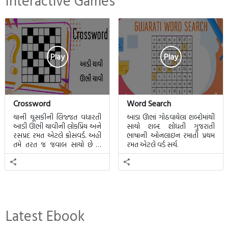
Interactive Games
Play
Play
Crossword
Word Search
ચાની ચૂસકીની લિજ્જત વધારતી
આડા ઊભાં ગોઠવાયેલા શબ્દોમાંથી
આડી ઊભી ચાવીની લોકપ્રિય અને
સાચો શબ્દ શોધતી ગુજરાતી
રસપ્રદ રમત એટલે ક્રોસવર્ડ. અહીં
ભાષાની ઓનલાઇન રમાતી પ્રથમ
તમે તરત જ જવાબ સાચો છે કે
રમત એટલે વર્ડ સર્ચ.
ખોટો તે જાણી શકાશે.
Latest Ebook