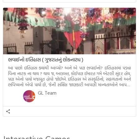
ભવાઈનો ઇતિહાસ ( ગુજરાતનું લોકનાટ્ય )
આ પાછો ઇતિહાસ ક્યાંથી આવ્યો? અને એ પણ ભવાઈનો? ઇતિહાસમાં પડ્યા
વિના નાટક ના થાય ? થાય જ, અલબત્ત, કોઈપણ ઈમારત ગમે એટલી સુંદર હોય,
પણ એનો પાયો મજબૂત હોવો જોઈએ. ઇતિહાસ એ સંસ્કૃતિનો, સફળતાનો અને
ભવિષ્યનો એવો પાયો છે, જેની સંક્ષિપ્ત જાણકારી આપણી માન્યતાઓને આપણા
કન્સેપ્ટને ક્લીયર કરે છે. ભવાઈના જનક – અસાઈત ઠાકર […]
GL Team