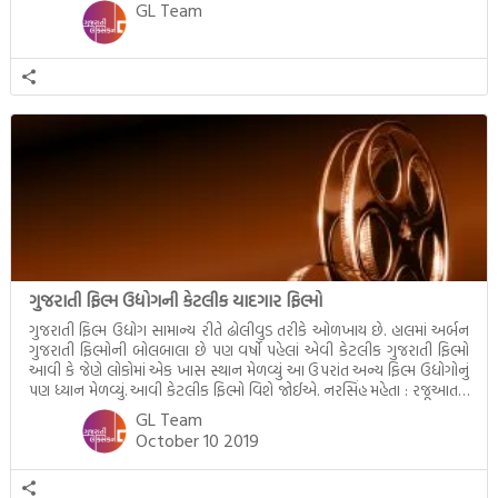
મહત્ત્વ સમતોલ આહરનું છે તેટલું જ મહત્ત્વ […]
GL Team
ગુજરાતી ફિલ્મ ઉદ્યોગની કેટલીક યાદગાર ફિલ્મો
ગુજરાતી ફિલ્મ ઉદ્યોગ સામાન્ય રીતે ઢોલીવુડ તરીકે ઓળખાય છે. હાલમાં અર્બન
ગુજરાતી ફિલ્મોની બોલબાલા છે પણ વર્ષો પહેલાં એવી કેટલીક ગુજરાતી ફિલ્મો
આવી કે જેણે લોકોમાં એક ખાસ સ્થાન મેળવ્યુંં આ ઉપરાંત અન્ય ફિલ્મ ઉદ્યોગોનું
પણ ધ્યાન મેળવ્યું. આવી કેટલીક ફિલ્મો વિશે જોઈએ. નરસિંહ મહેતા : રજૂઆતનું
વર્ષ (Film Release Year) : 1932 દિગ્દર્શક (Director) : નાનુભાઈ […]
GL Team
October 10 2019