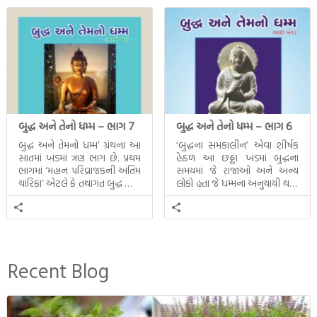
બુદ્ધ અને તેનો ધમ્મ – ભાગ 7
બુદ્ધ અને તેનો ધમ્મ – ભાગ 6
બુદ્ધ અને તેમનો ધમ્મ’ ગ્રંથના આ
‘બુદ્ધના સમકાલીન’ એવા શીર્ષક
સાતમાં ખંડમાં ત્રણ ભાગ છે. પ્રથમ
હેઠળ આ છઠ્ઠા ખંડમાં બુદ્ધના
ભાગમાં ‘મહાન પરિવ્રાજકની અંતિમ
સમયમાં જે રાજાઓ અને અન્ય
ચારિકા’ એટલે કે તથાગત બુદ્ધ સાથે
લોકો હતા જે ધમ્મના અનુયાયી થયા.
સતત પરિભ્રમણ કરતા સહચારીઓ
તેમનો અને બુદ્ધ વચ્ચે થયેલો
સાથે ફરી એકવારની
સત્સંગ વીશે જાણકારી મળે છે.
મુલાકાત, બીજા ભાગમાં તથાગતે
વૈશાલીથી વિદાય લીધી તે
અને ત્રીજા ભાગમાં તથાગતે
બનાવેલા ધમ્મને જ પોતાના
Recent Blog
ઉત્તરાધિકારી તરીકે સ્થાપે છે તે
દૃશ્યો અંકિત થયાં છે. ટૂંકમાં બુદ્ધનાં
જીવનના અંતિમ દિવસોની યાત્રાનો
પરિપાક જોવા મળે […]