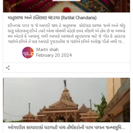
માતૃભાષા અને રતિલાલ ચંદરયા (Ratilal Chandaria)
શીખવ્યા વગર જ જે આવડી જાય તે માતૃભાષા. કોઈપણ બાળક જન્મે અને થોડું
ઘણું બોલવાનું શીખે ત્યારે એના મોંમાથી પહેલો શબ્દ નીકળે એ હોય છે મા અથવા
મમ એટલે કે ખાવાનું. વળી આપણે બાળકને સૂવડાવવા માટે જે ગીત કે હાલરડાં
ગાઈએ છીએ તે પણ આપણે ગુજરાતીમાં જ ગાઈએ છીએ અંગ્રેજી ગીતો નથી ગાતા.
આમ બાળકને […]
Maitri shah
February 20 2024
ઓગણીસ કલ્યાણકો ધરાવતી પાંચ તીર્થંકરોની પરમ પાવન જન્મભૂમિ – અયોધ્યા (Ayodhya)