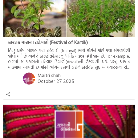
કારતક માસના તહેવારો (Festival of Kartik)
હિન્દુ ધર્મમાં મોટાભાગના તહેવારો (festival) સાથે કોઈને કોઈ કથા સંકળાયેલી
જોવા મળે છે અને તે કારણે તહેવારનું ધાર્મિક મહત્ત્વ વધી જાય છે. For example,
હાલમાં જ પ્રકાશનો તહેવાર દિવાળી(diwali)ની ઉજવણી થઈ. પરંતુ અષાઢ
મહિનામાં આવતી દેવપોઢી અગિયારસથી લઈને કારતિક સુદ અગિયારસના રોજ
આવતી દેવ ઊઠી અગિયારસ વચ્ચે મોટેભાગે યજ્ઞોપવીત સંસ્કાર, લગ્ન,
Maitri shah
દીક્ષાગ્રહણ, યજ્ઞ, ગૃહપ્રવેશ જેવા […]
October 27 2025