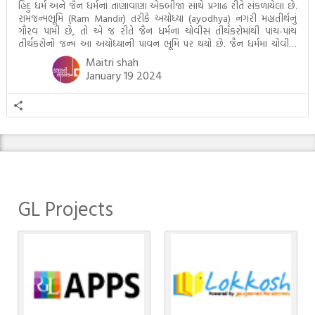
હિંદુ ધર્મ અને જૈન ધર્મનાં તાણાવાણા એકબીજા સાથે પ્રગાઢ રીતે સંકળાયેલા છે.
રામજન્મભૂમિ (Ram Mandir) તરીકે અયોધ્યા (ayodhya) નગરી મહાતીર્થનું
ગૌરવ પામી છે, તો એ જ રીતે જૈન ધર્મના ચોવીસ તીર્થંકરોમાંથી પાંચ-પાંચ
તીર્થંકરોનો જન્મ આ અયોધ્યાની પાવન ભૂમિ પર થયો છે. જૈન ધર્મમાં ચોવીસ
તીર્થંકરોમાંથી પાંચ-પાંચ તીર્થંકરોનાં કલ્યાણકો અહીં આવ્યાં છે. દરેક તીર્થંકરના
Maitri shah
જીવનની ચ્યવન(માતાના […]
January 19 2024
GL Projects