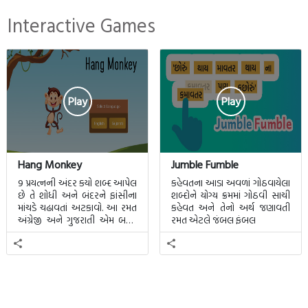
Interactive Games
Play
Play
Hang Monkey
Jumble Fumble
9 પ્રયત્નની અંદર કયો શબ્દ આપેલ
કહેવતના આડા અવળાં ગોઠવાયેલા
છે તે શોધી અને બંદરને ફાંસીના
શબ્દોને યોગ્ય ક્રમમાં ગોઠવી સાચી
માંચડે ચઢાવતાં અટકાવો. આ રમત
કહેવત અને તેનો અર્થ જણાવતી
અંગ્રેજી અને ગુજરાતી એમ બન્ને
રમત એટલે જંબલ ફંબલ
ભાષા માટે રમી શકાશે.