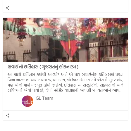
ભવાઈનો ઇતિહાસ ( ગુજરાતનું લોકનાટ્ય )
આ પાછો ઇતિહાસ ક્યાંથી આવ્યો? અને એ પણ ભવાઈનો? ઇતિહાસમાં પડ્યા
વિના નાટક ના થાય ? થાય જ, અલબત્ત, કોઈપણ ઈમારત ગમે એટલી સુંદર હોય,
પણ એનો પાયો મજબૂત હોવો જોઈએ. ઇતિહાસ એ સંસ્કૃતિનો, સફળતાનો અને
ભવિષ્યનો એવો પાયો છે, જેની સંક્ષિપ્ત જાણકારી આપણી માન્યતાઓને આપણા
કન્સેપ્ટને ક્લીયર કરે છે. ભવાઈના જનક – અસાઈત ઠાકર […]
GL Team