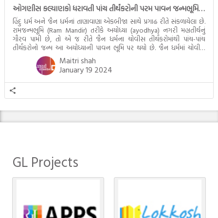
ઓગણીસ કલ્યાણકો ધરાવતી પાંચ તીર્થંકરોની પરમ પાવન જન્મભૂમિ – અયોધ્યા (Ayodhya)
હિંદુ ધર્મ અને જૈન ધર્મનાં તાણાવાણા એકબીજા સાથે પ્રગાઢ રીતે સંકળાયેલા છે.
રામજન્મભૂમિ (Ram Mandir) તરીકે અયોધ્યા (ayodhya) નગરી મહાતીર્થનું
ગૌરવ પામી છે, તો એ જ રીતે જૈન ધર્મના ચોવીસ તીર્થંકરોમાંથી પાંચ-પાંચ
તીર્થંકરોનો જન્મ આ અયોધ્યાની પાવન ભૂમિ પર થયો છે. જૈન ધર્મમાં ચોવીસ
તીર્થંકરોમાંથી પાંચ-પાંચ તીર્થંકરોનાં કલ્યાણકો અહીં આવ્યાં છે. દરેક તીર્થંકરના
Maitri shah
જીવનની ચ્યવન(માતાના […]
January 19 2024
GL Projects