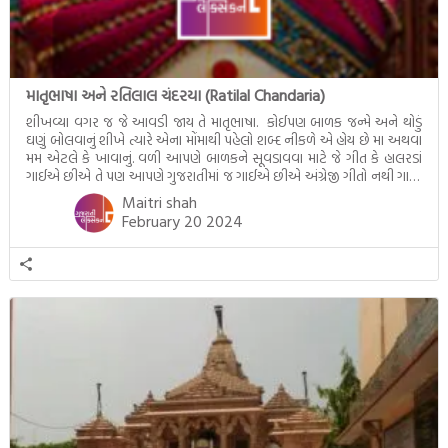
માતૃભાષા અને રતિલાલ ચંદરયા (Ratilal Chandaria)
શીખવ્યા વગર જ જે આવડી જાય તે માતૃભાષા. કોઈપણ બાળક જન્મે અને થોડું
ઘણું બોલવાનું શીખે ત્યારે એના મોંમાથી પહેલો શબ્દ નીકળે એ હોય છે મા અથવા
મમ એટલે કે ખાવાનું. વળી આપણે બાળકને સૂવડાવવા માટે જે ગીત કે હાલરડાં
ગાઈએ છીએ તે પણ આપણે ગુજરાતીમાં જ ગાઈએ છીએ અંગ્રેજી ગીતો નથી ગાતા.
આમ બાળકને […]
Maitri shah
February 20 2024