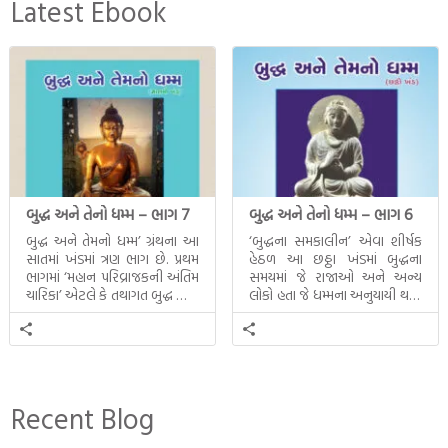
Latest Ebook
બુદ્ધ અને તેનો ધમ્મ – ભાગ 7
બુદ્ધ અને તેનો ધમ્મ – ભાગ 6
બુદ્ધ અને તેમનો ધમ્મ’ ગ્રંથના આ
‘બુદ્ધના સમકાલીન’ એવા શીર્ષક
સાતમાં ખંડમાં ત્રણ ભાગ છે. પ્રથમ
હેઠળ આ છઠ્ઠા ખંડમાં બુદ્ધના
ભાગમાં ‘મહાન પરિવ્રાજકની અંતિમ
સમયમાં જે રાજાઓ અને અન્ય
ચારિકા’ એટલે કે તથાગત બુદ્ધ સાથે
લોકો હતા જે ધમ્મના અનુયાયી થયા.
સતત પરિભ્રમણ કરતા સહચારીઓ
તેમનો અને બુદ્ધ વચ્ચે થયેલો
સાથે ફરી એકવારની
સત્સંગ વીશે જાણકારી મળે છે.
મુલાકાત, બીજા ભાગમાં તથાગતે
વૈશાલીથી વિદાય લીધી તે
અને ત્રીજા ભાગમાં તથાગતે
બનાવેલા ધમ્મને જ પોતાના
Recent Blog
ઉત્તરાધિકારી તરીકે સ્થાપે છે તે
દૃશ્યો અંકિત થયાં છે. ટૂંકમાં બુદ્ધનાં