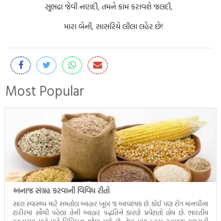
સુભદ્રા જેવી નણદી, તમને કામ કરાવશે જલદી,
મારા બેની, સાસરિયે લીલા લહેર છે!
Most Popular
અનાજ સંગ્રહ કરવાની વિવિધ રીતો
સારા સ્વાસ્થ્ય માટે સમતોલ આહાર ખૂબ જ આવશ્યક છે. કોઈ પણ રોગ માનવીના
શરીરમાં સૌથી પહેલાં તેની આહાર પદ્ધતિને કારણે પ્રવેશતો હોય છે. ભારતીય