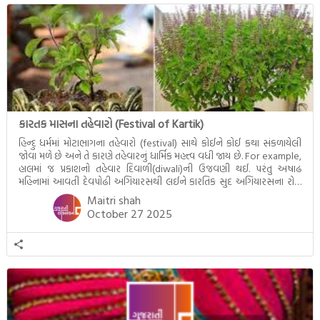
જીવનના અંતિમ દિવસોની યાત્રાનો
પરિપાક જોવા મળે […]
કારતક માસના તહેવારો (Festival of Kartik)
હિન્દુ ધર્મમાં મોટાભાગના તહેવારો (festival) સાથે કોઈને કોઈ કથા સંકળાયેલી
જોવા મળે છે અને તે કારણે તહેવારનું ધાર્મિક મહત્ત્વ વધી જાય છે. For example,
હાલમાં જ પ્રકાશનો તહેવાર દિવાળી(diwali)ની ઉજવણી થઈ. પરંતુ અષાઢ
મહિનામાં આવતી દેવપોઢી અગિયારસથી લઈને કારતિક સુદ અગિયારસના રોજ
આવતી દેવ ઊઠી અગિયારસ વચ્ચે મોટેભાગે યજ્ઞોપવીત સંસ્કાર, લગ્ન,
Maitri shah
દીક્ષાગ્રહણ, યજ્ઞ, ગૃહપ્રવેશ જેવા […]
October 27 2025