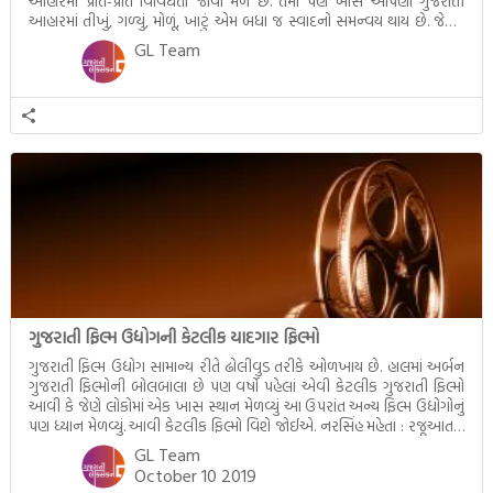
આહારમાં પ્રાંતે-પ્રાંતે વિવિધતા જોવા મળે છે. તેમાં પણ ખાસ આપણા ગુજરાતી
આહારમાં તીખું, ગળ્યું, મોળૂં, ખાટું એમ બધા જ સ્વાદનો સમન્વય થાય છે. જેટલું
મહત્ત્વ સમતોલ આહરનું છે તેટલું જ મહત્ત્વ […]
GL Team
ગુજરાતી ફિલ્મ ઉદ્યોગની કેટલીક યાદગાર ફિલ્મો
ગુજરાતી ફિલ્મ ઉદ્યોગ સામાન્ય રીતે ઢોલીવુડ તરીકે ઓળખાય છે. હાલમાં અર્બન
ગુજરાતી ફિલ્મોની બોલબાલા છે પણ વર્ષો પહેલાં એવી કેટલીક ગુજરાતી ફિલ્મો
આવી કે જેણે લોકોમાં એક ખાસ સ્થાન મેળવ્યુંં આ ઉપરાંત અન્ય ફિલ્મ ઉદ્યોગોનું
પણ ધ્યાન મેળવ્યું. આવી કેટલીક ફિલ્મો વિશે જોઈએ. નરસિંહ મહેતા : રજૂઆતનું
વર્ષ (Film Release Year) : 1932 દિગ્દર્શક (Director) : નાનુભાઈ […]
GL Team
October 10 2019