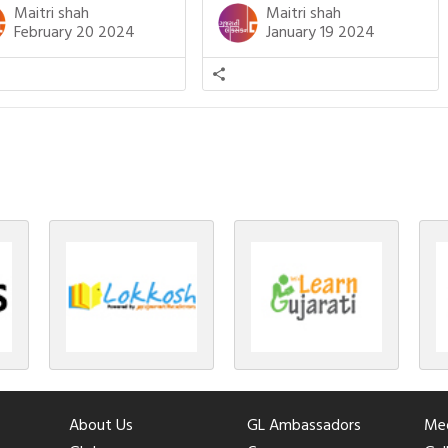
ટલે કે ખાવાનું. વળી આપણે
ગૌરવ પામી છે, તો એ જ રીતે જૈન ધર્મના
Maitri shah
Maitri shah
ને સૂવડાવવા માટે જે ગીત કે
ચોવીસ તીર્થંકરોમાંથી પાંચ-પાંચ
February 20 2024
January 19 2024
ડાં ગાઈએ છીએ તે પણ આપણે
તીર્થંકરોનો જન્મ આ અયોધ્યાની પાવન
તીમાં જ ગાઈએ છીએ અંગ્રેજી ગીતો
ભૂમિ પર થયો છે. જૈન ધર્મમાં ચોવીસ
ાતા. આમ બાળકને […]
તીર્થંકરોમાંથી પાંચ-પાંચ તીર્થંકરોનાં
કલ્યાણકો અહીં આવ્યાં છે. દરેક
તીર્થંકરના જીવનની ચ્યવન(માતાના […]
About Us
GL Ambassadors
Med