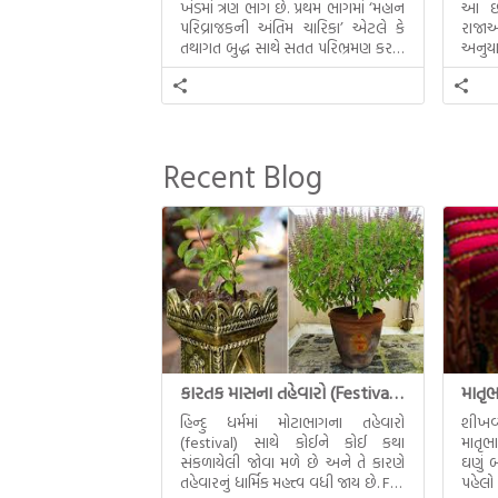
ખંડમાં ત્રણ ભાગ છે. પ્રથમ ભાગમાં ‘મહાન
આ છઠ્
પરિવ્રાજકની અંતિમ ચારિકા’ એટલે કે
રાજાઓ
તથાગત બુદ્ધ સાથે સતત પરિભ્રમણ કરતા
અનુયા
સહચારીઓ સાથે ફરી એકવારની
થયેલો 
મુલાકાત, બીજા ભાગમાં તથાગતે
વૈશાલીથી વિદાય લીધી તે અને ત્રીજા
ભાગમાં તથાગતે બનાવેલા ધમ્મને જ
પોતાના ઉત્તરાધિકારી તરીકે સ્થાપે છે તે
Recent Blog
દૃશ્યો અંકિત થયાં છે. ટૂંકમાં બુદ્ધનાં
જીવનના અંતિમ દિવસોની યાત્રાનો
પરિપાક જોવા મળે […]
કારતક માસના તહેવારો (Festival of Kartik)
હિન્દુ ધર્મમાં મોટાભાગના તહેવારો
શીખવ
(festival) સાથે કોઈને કોઈ કથા
માતૃભ
સંકળાયેલી જોવા મળે છે અને તે કારણે
ઘણું બ
તહેવારનું ધાર્મિક મહત્ત્વ વધી જાય છે. For
પહેલો