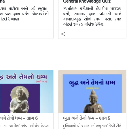
na
General Knowledge Quiz
માં માણેલા અને હવે ભૂલાતં-
સ્પર્ધાત્મક પરીક્ષાની તૈયારીમાં મદદરૂપ
તાં જતાં જ્ઞાન વર્ધક કોયડાઓની
થતી, સામાન્ય જ્ઞાન વધારતી અને
ટલે ઉખાણાં
અબાલ-વૃદ્ધ સૌને રમવી પસંદ રમત
એટલે જનરલ નોલેજ ક્વિઝ.
 અને તેનો ધમ્મ – ભાગ 6
બુદ્ધ અને તેનો ધમ્મ – ભાગ 5
ધના સમકાલીન’ એવા શીર્ષક હેઠળ
દુનિયાનો એક માત્ર ‘ભીખ્ખુસંઘ’ કેવી રીતે