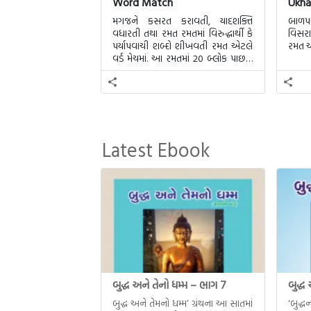
Word Match
Ukha
મગજને કસરત કરાવતી, યાદશક્તિ
બાળપણ
વધારતી તથા રમત રમતમાં વિરુદ્ધાર્થી કે
વિસરા
પર્યાપવાચી શબ્દો શીખવતી રમત એટલે
રમત એ
વર્ડ મેચમાં. આ રમતમાં 20 બ્લોક પાછળ
20 શબ્દો છુપાયેલા હશે.
Latest Ebook
બુદ્ધ અને તેનો ધમ્મ – ભાગ 7
બુદ્ધ
બુદ્ધ અને તેમનો ધમ્મ’ ગ્રંથના આ સાતમાં
‘બુદ્