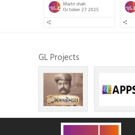
example, હાલમાં જ પ્રકાશનો તહેવાર
મમ એ
Maitri shah
દિવાળી(diwali)ની ઉજવણી થઈ. પરંતુ
બાળક
October 27 2025
અષાઢ મહિનામાં આવતી દેવપોઢી
હાલર
અગિયારસથી લઈને કારતિક સુદ
ગુજરા
અગિયારસના રોજ આવતી દેવ ઊઠી
નથી ગ
અગિયારસ વચ્ચે મોટેભાગે યજ્ઞોપવીત
સંસ્કાર, લગ્ન, દીક્ષાગ્રહણ, યજ્ઞ, ગૃહપ્રવેશ
જેવા […]
GL Projects