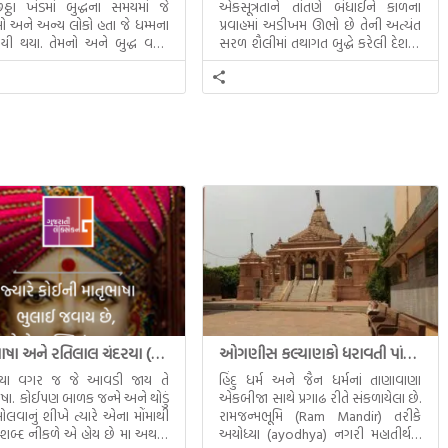
ઠા ખંડમાં બુદ્ધના સમયમાં જે
એકસૂત્રતાને તાંતણે બંધાઈને કાળના
 અને અન્ય લોકો હતા જે ધમ્મના
પ્રવાહમાં અડીખમ ઊભો છે તેની અત્યંત
યી થયા. તેમનો અને બુદ્ધ વચ્ચે
સરળ શૈલીમાં તથાગત બુદ્ધે કરેલી દેશના
સત્સંગ વીશે જાણકારી મળે છે.
સમાવતો મૂલ્યવાન ગ્રંથ એટલે બુદ્ધ અને
તેનો ધમ્મ.
માતૃભાષા અને રતિલાલ ચંદરયા (Ratilal Chandaria)
ઓગણીસ કલ્યાણકો ધરાવતી પાંચ તીર્થંકરોની પરમ પાવન જન્મભૂમિ – અયોધ્યા (Ayodhya)
્યા વગર જ જે આવડી જાય તે
હિંદુ ધર્મ અને જૈન ધર્મનાં તાણાવાણા
ાષા. કોઈપણ બાળક જન્મે અને થોડું
એકબીજા સાથે પ્રગાઢ રીતે સંકળાયેલા છે.
ોલવાનું શીખે ત્યારે એના મોંમાથી
રામજન્મભૂમિ (Ram Mandir) તરીકે
 શબ્દ નીકળે એ હોય છે મા અથવા
અયોધ્યા (ayodhya) નગરી મહાતીર્થનું