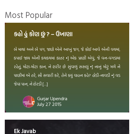
Most Popular
કહો હું કોણ છું ? – ઉખાણા
બે માથાં અને બે પગ, જાણે એને આખું જગ, જે કોઈ આવે એની વચમાં,
કપાઈ જાય એની કચકચમાં કાતર •] એક પ્રાણી એવું, જે વન-વગડામાં
રહેતું, મોટા-મોટા કાન, ને શરીર છે સુંવાળું સસલું •] નાનું મોટું મળે ને
પાણીમાં એ તરે, સૌ સવારી કરે, તેને કયું વાહન કહે? હોડી-નાવડી •] વડ
જેવાં પાન, ને શેરડી […]
Gurjar Upendra
July 27 2015
Ek Javab