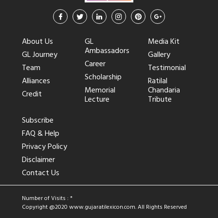
About Us
GL
Media Kit
Ambassadors
GL Journey
Gallery
Career
Team
Testimonial
Scholarship
Alliances
Ratilal
Memorial
Chandaria
Credit
Lecture
Tribute
Subscribe
FAQ & Help
Privacy Policy
Disclaimer
Contact Us
Number of Visits : *
Copyright @2020
www.gujaratilexicon.com
. All Rights Reserved