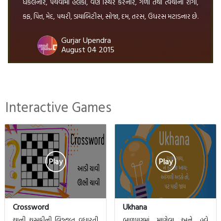
ધકેલનાર, પચવામાં હલકા, વર્ણ સ્થિર કરનાર, ગળા તથા ત્વચાના રોગો,
કફ, પિત્ત, મેદ, પથરી, ડાયાબિટીસ, સોજા, દમ, તરસ, ઉધરસ મટાડનાર છે.
[…]
Gurjar Upendra
August 04 2015
Interactive Games
Play
Play
Crossword
Ukhana
ચાની ચૂસકીની લિજ્જત વધારતી
બાળપણમાં માણેલા અને હવે