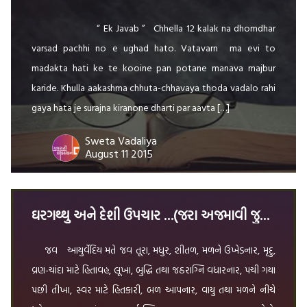
“ Ek Javab ” Chhella 12 kalak na dhomdhar
varsad pachhi no e ughad hato. Vatavarn ma evi to
madakta hati ke te kooine pan potane manava majbur
karide. Khulla aakashma chhuta-chhavaya thoda vadalo rahi
gaya hata je surajna kiranone dharti par aavta […]
Sweta Vadaliya
August 11 2015
ઘરગથ્થુ અને દેશી ઉપચાર …(જરા અજમાવી જુઓ …) …
જવ આયુર્વેદિય મતે જવ તૂરા, મધુર, શીતળ, મળને ઉખેડનાર, મૃદુ,
વ્રણ-ચાંદા માટે હિતાવહ, લૂખા, બુદ્ધિ તથા જઠરાગ્નિ વધારનાર, પચી ગયા
પછી તીખા, સ્વર માટે હિતકારી, બળ આપનાર, વાયુ તથા મળને નીચે