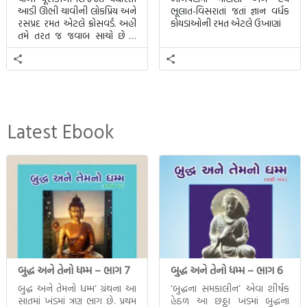
આડી ઊભી ચાવીની લોકપ્રિય અને
ભૂલાતં-વિસરાતાં જતાં જ્ઞાન વર્ધક
રસપ્રદ રમત એટલે ક્રોસવર્ડ. અહીં
કોયડાઓની રમત એટલે ઉખાણાં
તમે તરત જ જવાબ સાચો છે કે
ખોટો તે જાણી શકાશે.
Latest Ebook
બુદ્ધ અને તેનો ધમ્મ – ભાગ 7
બુદ્ધ અને તેનો ધમ્મ – ભાગ 6
બુદ્ધ અને તેમનો ધમ્મ’ ગ્રંથના આ
‘બુદ્ધના સમકાલીન’ એવા શીર્ષક
સાતમાં ખંડમાં ત્રણ ભાગ છે. પ્રથમ
હેઠળ આ છઠ્ઠા ખંડમાં બુદ્ધના