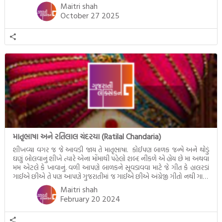
આવતી દેવ ઊઠી અગિયારસ વચ્ચે મોટેભાગે યજ્ઞોપવીત સંસ્કાર, લગ્ન,
Maitri shah
દીક્ષાગ્રહણ, યજ્ઞ, ગૃહપ્રવેશ જેવા […]
October 27 2025
માતૃભાષા અને રતિલાલ ચંદરયા (Ratilal Chandaria)
શીખવ્યા વગર જ જે આવડી જાય તે માતૃભાષા. કોઈપણ બાળક જન્મે અને થોડું
ઘણું બોલવાનું શીખે ત્યારે એના મોંમાથી પહેલો શબ્દ નીકળે એ હોય છે મા અથવા
મમ એટલે કે ખાવાનું. વળી આપણે બાળકને સૂવડાવવા માટે જે ગીત કે હાલરડાં
ગાઈએ છીએ તે પણ આપણે ગુજરાતીમાં જ ગાઈએ છીએ અંગ્રેજી ગીતો નથી ગાતા.
આમ બાળકને […]
Maitri shah
February 20 2024