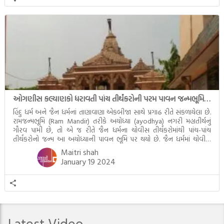
ઓગણીસ કલ્યાણકો ધરાવતી પાંચ તીર્થંકરોની પરમ પાવન જન્મભૂમિ – અયોધ્યા (Ayodhya)
હિંદુ ધર્મ અને જૈન ધર્મનાં તાણાવાણા એકબીજા સાથે પ્રગાઢ રીતે સંકળાયેલા છે.
રામજન્મભૂમિ (Ram Mandir) તરીકે અયોધ્યા (ayodhya) નગરી મહાતીર્થનું
ગૌરવ પામી છે, તો એ જ રીતે જૈન ધર્મના ચોવીસ તીર્થંકરોમાંથી પાંચ-પાંચ
તીર્થંકરોનો જન્મ આ અયોધ્યાની પાવન ભૂમિ પર થયો છે. જૈન ધર્મમાં ચોવીસ
તીર્થંકરોમાંથી પાંચ-પાંચ તીર્થંકરોનાં કલ્યાણકો અહીં આવ્યાં છે. દરેક તીર્થંકરના
Maitri shah
જીવનની ચ્યવન(માતાના […]
January 19 2024
Latest Video