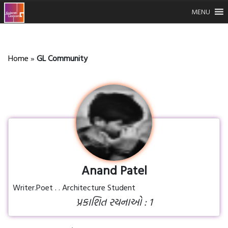
MENU
Home
»
GL Community
Anand Patel
Writer.Poet . . Architecture Student
પ્રકાશિત રચનાઓ : 1