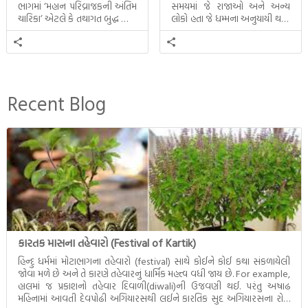
ભાગમાં ‘મહાન પરિવ્રાજકની અંતિમ
સમયમાં જે રાજાઓ અને અન્ય
ચારિકા’ એટલે કે તથાગત બુદ્ધ સાથે
લોકો હતા જે ધમ્મના અનુયાયી થયા.
સતત પરિભ્રમણ કરતા સહચારીઓ
તેમનો અને બુદ્ધ વચ્ચે થયેલો
સાથે ફરી એકવારની
સત્સંગ વીશે જાણકારી મળે છે.
મુલાકાત, બીજા ભાગમાં તથાગતે
વૈશાલીથી વિદાય લીધી તે
અને ત્રીજા ભાગમાં તથાગતે
બનાવેલા ધમ્મને જ પોતાના
Recent Blog
ઉત્તરાધિકારી તરીકે સ્થાપે છે તે
દૃશ્યો અંકિત થયાં છે. ટૂંકમાં બુદ્ધનાં
જીવનના અંતિમ દિવસોની યાત્રાનો
પરિપાક જોવા મળે […]
કારતક માસના તહેવારો (Festival of Kartik)
હિન્દુ ધર્મમાં મોટાભાગના તહેવારો (festival) સાથે કોઈને કોઈ કથા સંકળાયેલી
જોવા મળે છે અને તે કારણે તહેવારનું ધાર્મિક મહત્ત્વ વધી જાય છે. For example,
હાલમાં જ પ્રકાશનો તહેવાર દિવાળી(diwali)ની ઉજવણી થઈ. પરંતુ અષાઢ
મહિનામાં આવતી દેવપોઢી અગિયારસથી લઈને કારતિક સુદ અગિયારસના રોજ