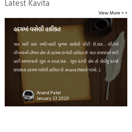
Latest Kavita
View More > >
હદયમાંં વસેલી હકીકત
વાત મારી કાઇ નથી,ખાલી ધુળમા તાણેલી લીટી છે,પણ… લીટીને
વીખવાની હીમ્મત હોય તો હદયમા લખેલી હકીકત છે. મારા સ્વભાવને મારી
હારી સમજવાની ભુલ ન કરતા,પણ… ભુલ કરવી હોય તો ડોકીયુ કરજો
છલકાતા હદયમા વસેલી હકીકત છે. Anand (થાકતો પડઘો…)
Anand Patel
January 23 2020