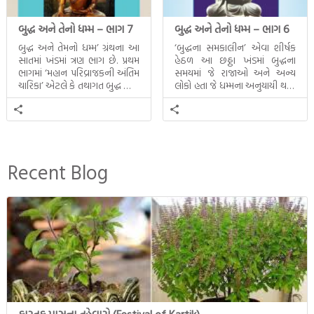
બુદ્ધ અને તેનો ધમ્મ – ભાગ 7
બુદ્ધ અને તેનો ધમ્મ – ભાગ 6
બુદ્ધ અને તેમનો ધમ્મ’ ગ્રંથના આ
‘બુદ્ધના સમકાલીન’ એવા શીર્ષક
સાતમાં ખંડમાં ત્રણ ભાગ છે. પ્રથમ
હેઠળ આ છઠ્ઠા ખંડમાં બુદ્ધના
ભાગમાં ‘મહાન પરિવ્રાજકની અંતિમ
સમયમાં જે રાજાઓ અને અન્ય
ચારિકા’ એટલે કે તથાગત બુદ્ધ સાથે
લોકો હતા જે ધમ્મના અનુયાયી થયા.
સતત પરિભ્રમણ કરતા સહચારીઓ
તેમનો અને બુદ્ધ વચ્ચે થયેલો
સાથે ફરી એકવારની
સત્સંગ વીશે જાણકારી મળે છે.
મુલાકાત, બીજા ભાગમાં તથાગતે
વૈશાલીથી વિદાય લીધી તે
અને ત્રીજા ભાગમાં તથાગતે
બનાવેલા ધમ્મને જ પોતાના
Recent Blog
ઉત્તરાધિકારી તરીકે સ્થાપે છે તે
દૃશ્યો અંકિત થયાં છે. ટૂંકમાં બુદ્ધનાં
જીવનના અંતિમ દિવસોની યાત્રાનો
પરિપાક જોવા મળે […]