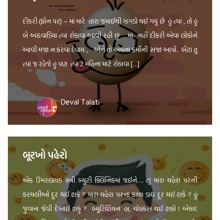
દીકરી (ફોન પર) – માં મારે તારા જમાઈથી ઝગડો થઈ ગયું છે હું ત્યાં , તો હું
બે અઠવાડિયા ત્યાં રોકાવા આવી રહી છું માં- નહી દીકરી એવા લોકોને
આવી મજા ન કરવા દેવાય , એને તો એમના કર્મોની સજા આપો.. બેટા તુ
ત્યાં જ રહેજે હું પણ ત્યાં 2 મહિના માટે રોકાવા […]
Deval Talati
બૂરખો પહેરો
એક ઉંમરલાયક સ્ત્રી બ્યુટી ક્લિનિકમાં જઈને…. શું મારા ચહેરા પરની
કરચલીઓ દૂર થઈ શકે ? મારા ચહેરા પરના કાળા ડાઘ દૂર થઈ શકે ? હું
જુવાન જેવી દેખાઈ શકું ? બ્યુટિશિયનઃ હા, ચોક્કસ થઈ શકો ! એકાદ