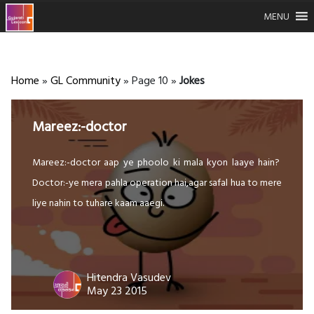
MENU
Home
»
GL Community
»
Page 10
»
Jokes
Mareez:-doctor
Mareez:-doctor aap ye phoolo ki mala kyon laaye hain?
Doctor:-ye mera pahla operation hai,agar safal hua to mere
liye nahin to tuhare kaam aaegi.
Hitendra Vasudev
May 23 2015