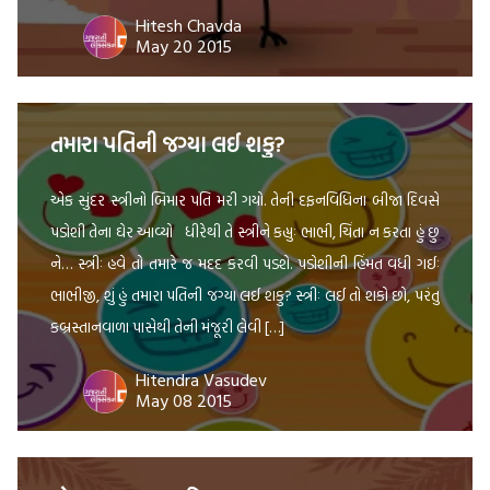
Hitesh Chavda
May 20 2015
તમારા પતિની જગ્યા લઈ શકુ?
એક સુંદર સ્ત્રીનો બિમાર પતિ મરી ગયો. તેની દફનવિધિના બીજા દિવસે
પડોશી તેના ઘેર આવ્યો ધીરેથી તે સ્ત્રીને કહ્યુઃ ભાભી, ચિંતા ન કરતા હું છુ
ને… સ્ત્રીઃ હવે તો તમારે જ મદદ કરવી પડશે. પડોશીની હિંમત વધી ગઈઃ
ભાભીજી, શું હું તમારા પતિની જગ્યા લઈ શકુ? સ્ત્રીઃ લઈ તો શકો છો, પરંતુ
કબ્રસ્તાનવાળા પાસેથી તેની મંજૂરી લેવી […]
Hitendra Vasudev
May 08 2015