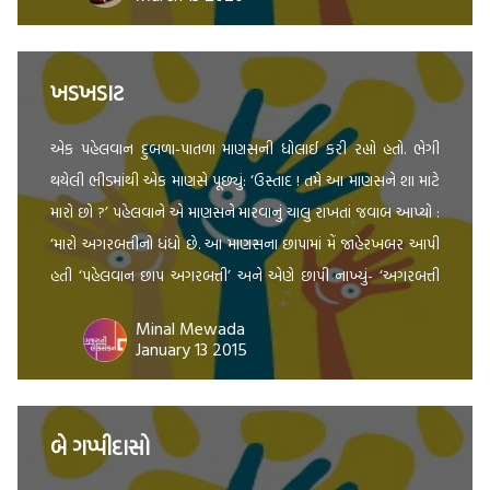
ખડખડાટ
એક પહેલવાન દુબળા-પાતળા માણસની ધોલાઈ કરી રહ્યો હતો. ભેગી
થયેલી ભીડમાંથી એક માણસે પૂછ્યું: ‘ઉસ્તાદ ! તમે આ માણસને શા માટે
મારો છો ?’ પહેલવાને એ માણસને મારવાનું ચાલુ રાખતાં જવાબ આપ્યો :
‘મારો અગરબત્તીનો ધંધો છે. આ માણસના છાપામાં મેં જાહેરખબર આપી
હતી ‘પહેલવાન છાપ અગરબત્તી’ અને એણે છાપી નાખ્યું- ‘અગરબત્તી
છાપ પહેલવાન…!’ ***** […]
Minal Mewada
January 13 2015
બે ગપ્પીદાસો