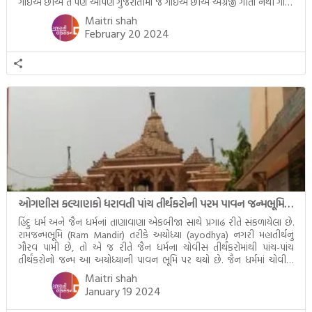
ગાઈએ છીએ તે પણ આપણે ગુજરાતીમાં જ ગાઈએ છીએ અંગ્રેજી ગીતો નથી ગાતા.
આમ બાળકને […]
Maitri shah
February 20 2024
ઓગણીસ કલ્યાણકો ધરાવતી પાંચ તીર્થંકરોની પરમ પાવન જન્મભૂમિ – અયોધ્યા (Ayodhya)
હિંદુ ધર્મ અને જૈન ધર્મનાં તાણાવાણા એકબીજા સાથે પ્રગાઢ રીતે સંકળાયેલા છે.
રામજન્મભૂમિ (Ram Mandir) તરીકે અયોધ્યા (ayodhya) નગરી મહાતીર્થનું
ગૌરવ પામી છે, તો એ જ રીતે જૈન ધર્મના ચોવીસ તીર્થંકરોમાંથી પાંચ-પાંચ
તીર્થંકરોનો જન્મ આ અયોધ્યાની પાવન ભૂમિ પર થયો છે. જૈન ધર્મમાં ચોવીસ
તીર્થંકરોમાંથી પાંચ-પાંચ તીર્થંકરોનાં કલ્યાણકો અહીં આવ્યાં છે. દરેક તીર્થંકરના
Maitri shah
જીવનની ચ્યવન(માતાના […]
January 19 2024