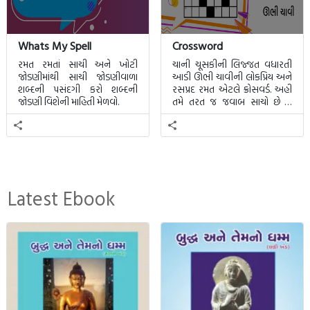
Whats My Spell
Crossword
રમત રમતાં સાચી અને ખોટી
ચાની ચૂસકીની લિજ્જત વધારતી
જોડણીમાંથી સાચી જોડણીવાળા
આડી ઊભી ચાવીની લોકપ્રિય અને
શબ્દની પસંદગી કરો શબ્દની
રસપ્રદ રમત એટલે ક્રોસવર્ડ. અહીં
જોડણી વિશેની માહિતી મેળવો.
તમે તરત જ જવાબ સાચો છે કે
ખોટો તે જાણી શકાશે.
Latest Ebook