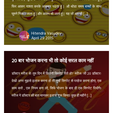
फिर आकर नाश्ता करके अखबार पढता हुं | औ थोडा समय बच्चों के साथ
घूमने निकल जाता हुं | और आकर सो जाता हुं | यह जो आपकी […]
Hitendra Vasudev
April 29 2015
20 बार भोजन करना भी तो कोई सरल काम नहीं
डॉक्टर मरीज सेः तुम दिन में कितनी सिगरेट पिते हो? मरीजः जी 20 डॉक्टरः
देखो अगर मुझसे इलाज करना हो तो तुम्हे सिगरेट से परहेज करना होगा, एक
काम करो , एक नियम बना लो, सिर्फ भोजन के बाद ही एक सिगरेट पियोगे।
मरीज ने डॉक्टर की बात मानकर इलाज शुरू किया। कुछ ही महीने […]