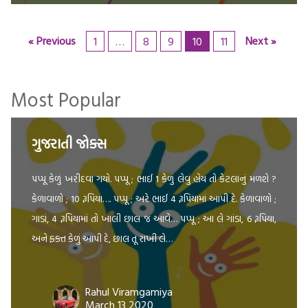
« Previous
Next »
1
…
8
9
10
11
Most Popular
ગુજરાતી જોક્સ
પપ્પૂ કેળું ખરીદવા ગયો. પપ્પૂ ; ભાઈ 1 કેળું લેવું હોય તો કેટલાનું મળશે ?
કેળાવાળો ; 10 રૂપિયા…. પપ્પૂ ; અરે ભાઈ 4 રૂપિયામાં આપી દે. કેળાવાળો ;
ગાડાં, 4 રૂપિયામાં તો ખાલી છાલ જ આવે… પપ્પૂ ; આ લે ગાંડા, 6 રૂપિયા,
અને ફક્ત કેળું આપી દે, છાલ તૂ રાખી લે…
Rahul Viramgamiya
March 13 2020