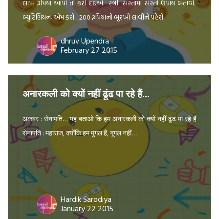
લાખ રૂપિયા આપો તો કરી દઈએ. સ્ત્રીઃ સસ્તામાં સસ્તો ઉપાય બતાવો.
બ્યુટિશિયનઃ એમ કરો…200 રૂપિયાનો બૂરખો લાવીને પહેરો.
dhruv Upendra
February 27 2015
अनारकली को क्यों नहीं ढूंढ पा रहे हैं…
अकबर : सेनापति… यह बताओ कि हम अनारकली को क्यों नहीं ढूंढ पा रहे हैं
सेनापति : महाराज, क्योंकि हम मुगल हैं, गूगल नहीं…
Hardik Sarodiya
January 22 2015