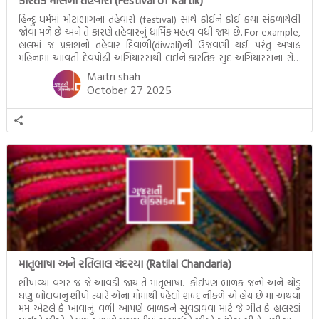
કારતક માસના તહેવારો (Festival of Kartik)
હિન્દુ ધર્મમાં મોટાભાગના તહેવારો (festival) સાથે કોઈને કોઈ કથા સંકળાયેલી
જોવા મળે છે અને તે કારણે તહેવારનું ધાર્મિક મહત્ત્વ વધી જાય છે. For example,
હાલમાં જ પ્રકાશનો તહેવાર દિવાળી(diwali)ની ઉજવણી થઈ. પરંતુ અષાઢ
મહિનામાં આવતી દેવપોઢી અગિયારસથી લઈને કારતિક સુદ અગિયારસના રોજ
આવતી દેવ ઊઠી અગિયારસ વચ્ચે મોટેભાગે યજ્ઞોપવીત સંસ્કાર, લગ્ન,
Maitri shah
દીક્ષાગ્રહણ, યજ્ઞ, ગૃહપ્રવેશ જેવા […]
October 27 2025
માતૃભાષા અને રતિલાલ ચંદરયા (Ratilal Chandaria)
શીખવ્યા વગર જ જે આવડી જાય તે માતૃભાષા. કોઈપણ બાળક જન્મે અને થોડું
ઘણું બોલવાનું શીખે ત્યારે એના મોંમાથી પહેલો શબ્દ નીકળે એ હોય છે મા અથવા
મમ એટલે કે ખાવાનું. વળી આપણે બાળકને સૂવડાવવા માટે જે ગીત કે હાલરડાં