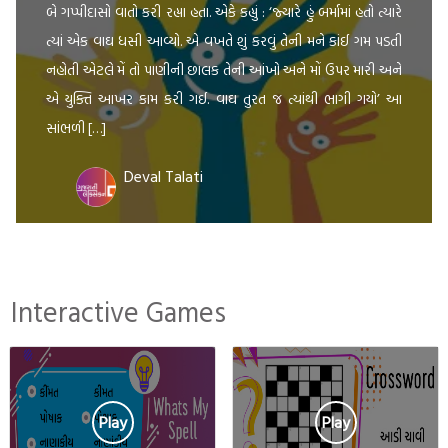
બે ગપ્પીદાસો વાતો કરી રહ્યા હતા. એકે કહ્યું : ‘જ્યારે હું બર્મામાં હતો ત્યારે
ત્યાં એક વાઘ ધસી આવ્યો. એ વખતે શું કરવું તેની મને કાંઈ ગમ પડતી
નહોતી એટલે મેં તો પાણીની છાલક તેની આંખો અને મોં ઉપર મારી અને
એ યુક્તિ આખર કામ કરી ગઈ. વાઘ તુરત જ ત્યાંથી ભાગી ગયો’ આ
સાંભળી […]
Deval Talati
Interactive Games
Play
Play