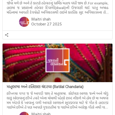
જોવા મળે છે અને તે કારણે તહેવારનું ધાર્મિક મહત્ત્વ વધી જાય છે. For example,
હાલમાં જ પ્રકાશનો તહેવાર દિવાળી(diwali)ની ઉજવણી થઈ. પરંતુ અષાઢ
મહિનામાં આવતી દેવપોઢી અગિયારસથી લઈને કારતિક સુદ અગિયારસના રોજ
આવતી દેવ ઊઠી અગિયારસ વચ્ચે મોટેભાગે યજ્ઞોપવીત સંસ્કાર, લગ્ન,
Maitri shah
દીક્ષાગ્રહણ, યજ્ઞ, ગૃહપ્રવેશ જેવા […]
October 27 2025
માતૃભાષા અને રતિલાલ ચંદરયા (Ratilal Chandaria)
શીખવ્યા વગર જ જે આવડી જાય તે માતૃભાષા. કોઈપણ બાળક જન્મે અને થોડું
ઘણું બોલવાનું શીખે ત્યારે એના મોંમાથી પહેલો શબ્દ નીકળે એ હોય છે મા અથવા
મમ એટલે કે ખાવાનું. વળી આપણે બાળકને સૂવડાવવા માટે જે ગીત કે હાલરડાં
ગાઈએ છીએ તે પણ આપણે ગુજરાતીમાં જ ગાઈએ છીએ અંગ્રેજી ગીતો નથી ગાતા.
આમ બાળકને […]
Maitri shah