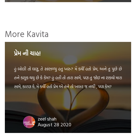
More Kavita
પ્રેમ ની ચાહ!
હું બોલી તો ઘણુ, તે સાંભળ્યુ હતુ ખરુ? મેં કયેાઁ હતો પ્રેમ, અને તુ પુછે છે
તને કશુક થયુ છે કે કેમ? હું હતી તો તારા સામે, પણ તુ જોઇ ના શક્યો મારા
સામે, કારણ કે, મેં કયેાઁ હતો પ્રેમ એ તને તો ખબર જ નથી , પણ કેમ?
zeel shah
August 28 2020