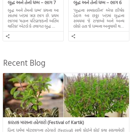
બુદ્ધ અને તેનો ધમ્મ – ભાગ 7
બુદ્ધ અને તેનો ધમ્મ – ભાગ 6
બુદ્ધ અને તેમનો ધમ્મ’ ગ્રંથના આ
‘બુદ્ધના સમકાલીન’ એવા શીર્ષક
સાતમાં ખંડમાં ત્રણ ભાગ છે. પ્રથમ
હેઠળ આ છઠ્ઠા ખંડમાં બુદ્ધના
ભાગમાં ‘મહાન પરિવ્રાજકની અંતિમ
સમયમાં જે રાજાઓ અને અન્ય
ચારિકા’ એટલે કે તથાગત બુદ્ધ સાથે
લોકો હતા જે ધમ્મના અનુયાયી થયા.
સતત પરિભ્રમણ કરતા સહચારીઓ
તેમનો અને બુદ્ધ વચ્ચે થયેલો
સાથે ફરી એકવારની
સત્સંગ વીશે જાણકારી મળે છે.
મુલાકાત, બીજા ભાગમાં તથાગતે
વૈશાલીથી વિદાય લીધી તે
અને ત્રીજા ભાગમાં તથાગતે
બનાવેલા ધમ્મને જ પોતાના
Recent Blog
ઉત્તરાધિકારી તરીકે સ્થાપે છે તે
દૃશ્યો અંકિત થયાં છે. ટૂંકમાં બુદ્ધનાં
જીવનના અંતિમ દિવસોની યાત્રાનો
પરિપાક જોવા મળે […]
કારતક માસના તહેવારો (Festival of Kartik)
હિન્દુ ધર્મમાં મોટાભાગના તહેવારો (festival) સાથે કોઈને કોઈ કથા સંકળાયેલી