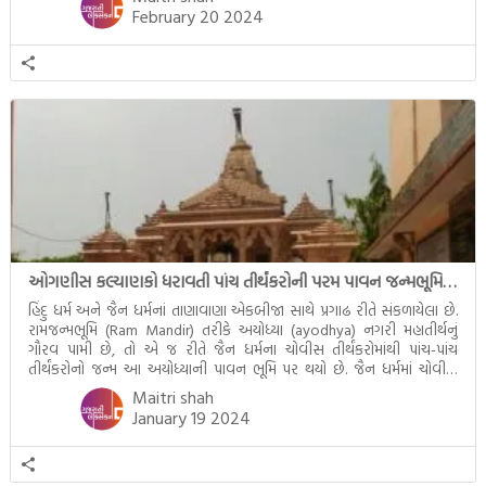
February 20 2024
ઓગણીસ કલ્યાણકો ધરાવતી પાંચ તીર્થંકરોની પરમ પાવન જન્મભૂમિ – અયોધ્યા (Ayodhya)
હિંદુ ધર્મ અને જૈન ધર્મનાં તાણાવાણા એકબીજા સાથે પ્રગાઢ રીતે સંકળાયેલા છે.
રામજન્મભૂમિ (Ram Mandir) તરીકે અયોધ્યા (ayodhya) નગરી મહાતીર્થનું
ગૌરવ પામી છે, તો એ જ રીતે જૈન ધર્મના ચોવીસ તીર્થંકરોમાંથી પાંચ-પાંચ
તીર્થંકરોનો જન્મ આ અયોધ્યાની પાવન ભૂમિ પર થયો છે. જૈન ધર્મમાં ચોવીસ
તીર્થંકરોમાંથી પાંચ-પાંચ તીર્થંકરોનાં કલ્યાણકો અહીં આવ્યાં છે. દરેક તીર્થંકરના
Maitri shah
જીવનની ચ્યવન(માતાના […]
January 19 2024