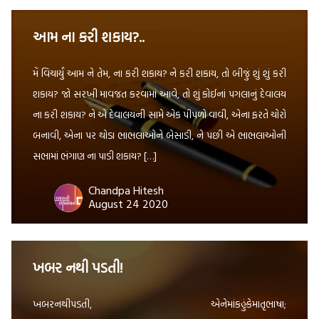
આમ ના કરી શકાય?..
મેં વિચાર્યું આમ ને તેમ, ના કરી શકાય? ને કરી શકાય, તો બીજું શું શું કરી
શકાય? જો સરખી માવજત કરવામાં આવે, તો શું કોઈનાં પગલાનું દેવાલય
ના કરી શકાય? ને એ દેવાલયની સામે એક પીપળો વાવી, એના ફરતે ચોરો
બનાવી, એના પર થોડા ભાભલાઓને બેસાડી, ને પછી એ ભાભલાઓની
સભામાં ભંગાણ ના પાડી શકાય? […]
Chandpa Hitesh
August 24 2020
ખબર નથી પડતી!
ખબરનથીપડતી, એનેમાંકહુંકેમાતૃભાષા;