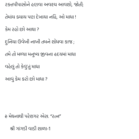
રક્તપીપાસોને હણવા અવશ્ય આવશો, જોતી;
તેમાંય ક્યાય પણ દેખાયા નહિ, ઓ માધા !
કેમ રહો છો આઘા ?
દુનિયા ઉવેખી નાખી તમને શોધવા કાજ ;
તમે તો મળ્યા મનુષ્ય જીવના હૃદયમાં માધા
વહેલું તો કેવું’તું માધા
આવું કેમ કરો છો માધા ?
è મેઘનાથી પરેશગર એસ. “રત્ન”
શ્રી ગાંગડી વાડી શાળા-1