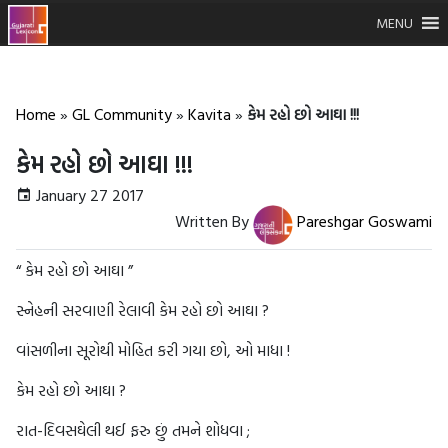
MENU
Home
»
GL Community
»
Kavita
»
કેમ રહો છો આઘા !!!
કેમ રહો છો આઘા !!!
January 27 2017
Written By
Pareshgar Goswami
“ કેમ રહો છો આઘા ”
સ્નેહની સરવાણી રેલાવી કેમ રહો છો આઘા ?
વાંસળીના સૂરોથી મોહિત કરી ગયા છો, ઓ માધા !
કેમ રહો છો આઘા ?
રાત-દિવસઘેલી થઈ ફરુ છું તમને શોધવા ;