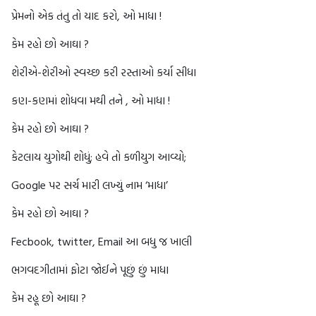
પ્રેમનો એક તંતુ તો યાદ કરો, ઓ માધા !
કેમ રહો છો આઘા ?
શેરીએ-શેરીઓ સ્વચ્છ કરી રસ્તાઓ કર્યા સીધા
કણ-કણમાં શોધવા મથી તને , ઓ માધા !
કેમ રહો છો આઘા ?
કેટલાય યુગોથી શોધું; હવે તો કળીયુગ આવ્યો;
Google પર સર્ચ મારી લખ્યું નામ ‘માધા’
કેમ રહો છો આઘા ?
Fecbook, twitter, Email આ બધુ જ ખાલી
ભગવદગીતામાં ફોટા જોઈને પૂછું છું માધા
કેમ રહૂ છો આઘા ?