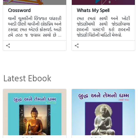
એજચાલતીશ્રુષ્ટિમાંનવુંજીવનજીવતાશીખવાડેછે.!
Crossword
Whats My Spell
ખરેખરખબરનથીપડતી, એનેમાંકહુંકેમાતૃભાષા;
ચાની ચૂસકીની લિજ્જત વધારતી
રમત રમતાં સાચી અને ખોટી
આડી ઊભી ચાવીની લોકપ્રિય અને
જોડણીમાંથી સાચી જોડણીવાળા
કારણકેમનેમારીમાતૃભાષામારાદેશજેવીલાગેછે.!
રસપ્રદ રમત એટલે ક્રોસવર્ડ. અહીં
શબ્દની પસંદગી કરો શબ્દની
તમે તરત જ જવાબ સાચો છે કે
જોડણી વિશેની માહિતી મેળવો.
ખોટો તે જાણી શકાશે.
Latest Ebook