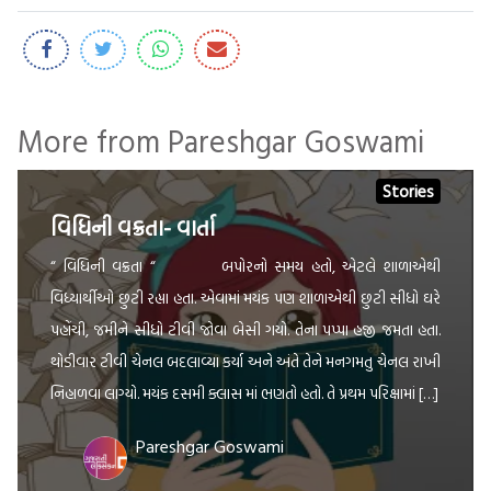
More from Pareshgar Goswami
Stories
વિધિની વક્રતા- વાર્તા
“ વિધિની વક્રતા “ બપોરનો સમય હતો, એટલે શાળાએથી
વિધ્યાર્થીઓ છુટી રહ્યા હતા. એવામાં મયંક પણ શાળાએથી છુટી સીધો ઘરે
પહોંચી, જમીને સીધો ટીવી જોવા બેસી ગયો. તેના પપ્પા હજી જમતા હતા.
થોડીવાર ટીવી ચેનલ બદલાવ્યા કર્યા અને અંતે તેને મનગમતુ ચેનલ રાખી
નિહાળવા લાગ્યો. મયંક દસમી ક્લાસ માં ભણતો હતો. તે પ્રથમ પરિક્ષામાં […]
Pareshgar Goswami