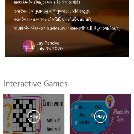
કારણકેમનેમારીમાતૃભાષામારાદેશજેવીલાગેછે.!
જયારેજયારેએવુંલાગેકેહુંએનેખુબજસારીરીતેજાણુંછું,
તેવાદરેકક્ષણપરકંઈકનવીજવિવિધતાનોપરિચયથાયછે,
જાણેકેએમાંએકઅલગજધરોહરહોય.! ખબરનથીપડતી, કેહુંચાલ્યોતોહઈશ,
પણક્યારેય ‘હેંડ્યો’કેમનથી!; પાણીપીધુંહશે , પણ ‘પોની’કેમનથીપીધું!,
Jay Pandya
વાદળોવરસતાજોયાછે, પણ ‘વાદલડી’વરસતાકેમનથીજોઈ!
July 05 2020
અગણિતવારસવારપડતાંજોઈછે, પણક્યારેય ‘પરોઢિયું’ કેમનથીનિહાળ્યું!
મારાહૃદયનીઅંદરઝાંખવાનોપ્રયાસતોકર્યોછે; પણક્યારેય
‘મનનીમાલીપા’જોવાનોપ્રયત્નકેમનથીકર્યો!; આવીજરીતેઘણુંબધુંકર્યુંછે,
Interactive Games
પણ ‘હંધુંય’કેમનથીકર્યું.! કહેવાયછેકે, બારગામેબોલીબદલાયછે;
પણમજાનીવાતતોએછે,
કેઆકહેવતપણબારગામેઅલગઅલગઢબમાંબોલાયછે;
એવીજરીતેજેવીરીતેમાણસનીમાતૃભાષાઅલગઅલગહોયછે,
પણદરેકનીમાનીમમતાતોએકસરખીજહોય.
Play
Play
મનેતોલાગેછેકેમારીમાતૃભાષાજોડેહેતનુંએવુંબંધાણ
છેજેમનેરોજઅલગપ્રતીતિકરાવેછે,