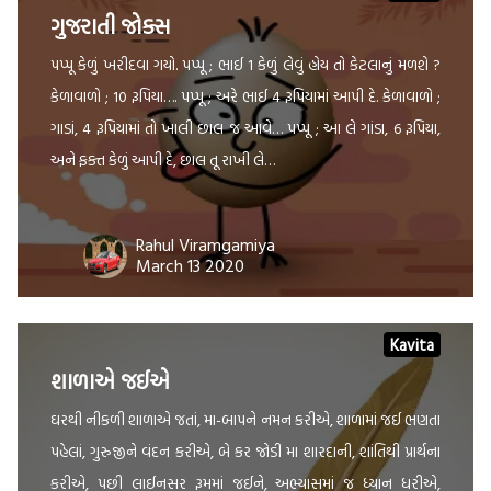
ગુજરાતી જોક્સ
પપ્પૂ કેળું ખરીદવા ગયો. પપ્પૂ ; ભાઈ 1 કેળું લેવું હોય તો કેટલાનું મળશે ?
કેળાવાળો ; 10 રૂપિયા…. પપ્પૂ ; અરે ભાઈ 4 રૂપિયામાં આપી દે. કેળાવાળો ;
ગાડાં, 4 રૂપિયામાં તો ખાલી છાલ જ આવે… પપ્પૂ ; આ લે ગાંડા, 6 રૂપિયા,
અને ફક્ત કેળું આપી દે, છાલ તૂ રાખી લે…
Rahul Viramgamiya
March 13 2020
Kavita
શાળાએ જઈએ
ઘરથી નીકળી શાળાએ જતાં, મા-બાપને નમન કરીએ, શાળામાં જઈ ભણતા
પહેલાં, ગુરુજીને વંદન કરીએ, બે કર જોડી મા શારદાની, શાંતિથી પ્રાર્થના
કરીએ, પછી લાઈનસર રૂમમાં જઈને, અભ્યાસમાં જ ધ્યાન ધરીએ,