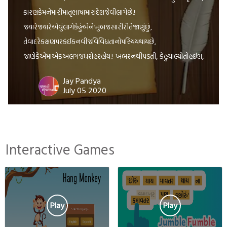
કારણકેમનેમારીમાતૃભાષામારાદેશજેવીલાગેછે.!
જયારેજયારેએવુંલાગેકેહુંએનેખુબજસારીરીતેજાણુંછું,
તેવાદરેકક્ષણપરકંઈકનવીજવિવિધતાનોપરિચયથાયછે,
જાણેકેએમાંએકઅલગજધરોહરહોય.! ખબરનથીપડતી, કેહુંચાલ્યોતોહઈશ,
પણક્યારેય ‘હેંડ્યો’કેમનથી!; પાણીપીધુંહશે , પણ ‘પોની’કેમનથીપીધું!,
Jay Pandya
વાદળોવરસતાજોયાછે, પણ ‘વાદલડી’વરસતાકેમનથીજોઈ!
July 05 2020
અગણિતવારસવારપડતાંજોઈછે, પણક્યારેય ‘પરોઢિયું’ કેમનથીનિહાળ્યું!
મારાહૃદયનીઅંદરઝાંખવાનોપ્રયાસતોકર્યોછે; પણક્યારેય
‘મનનીમાલીપા’જોવાનોપ્રયત્નકેમનથીકર્યો!; આવીજરીતેઘણુંબધુંકર્યુંછે,
Interactive Games
પણ ‘હંધુંય’કેમનથીકર્યું.! કહેવાયછેકે, બારગામેબોલીબદલાયછે;
પણમજાનીવાતતોએછે,
કેઆકહેવતપણબારગામેઅલગઅલગઢબમાંબોલાયછે;
એવીજરીતેજેવીરીતેમાણસનીમાતૃભાષાઅલગઅલગહોયછે,
પણદરેકનીમાનીમમતાતોએકસરખીજહોય.
Play
Play
મનેતોલાગેછેકેમારીમાતૃભાષાજોડેહેતનુંએવુંબંધાણ