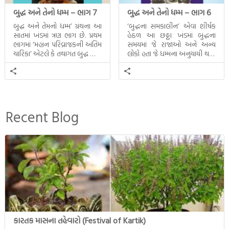
બુદ્ધ અને તેનો ધમ્મ – ભાગ 7
બુદ્ધ અને તેનો ધમ્મ – ભાગ 6
બુદ્ધ અને તેમનો ધમ્મ’ ગ્રંથના આ
‘બુદ્ધના સમકાલીન’ એવા શીર્ષક
સાતમાં ખંડમાં ત્રણ ભાગ છે. પ્રથમ
હેઠળ આ છઠ્ઠા ખંડમાં બુદ્ધના
ભાગમાં ‘મહાન પરિવ્રાજકની અંતિમ
સમયમાં જે રાજાઓ અને અન્ય
ચારિકા’ એટલે કે તથાગત બુદ્ધ સાથે
લોકો હતા જે ધમ્મના અનુયાયી થયા.
સતત પરિભ્રમણ કરતા સહચારીઓ
તેમનો અને બુદ્ધ વચ્ચે થયેલો
સાથે ફરી એકવારની
સત્સંગ વીશે જાણકારી મળે છે.
મુલાકાત, બીજા ભાગમાં તથાગતે
વૈશાલીથી વિદાય લીધી તે
અને ત્રીજા ભાગમાં તથાગતે
બનાવેલા ધમ્મને જ પોતાના
Recent Blog
ઉત્તરાધિકારી તરીકે સ્થાપે છે તે
દૃશ્યો અંકિત થયાં છે. ટૂંકમાં બુદ્ધનાં
જીવનના અંતિમ દિવસોની યાત્રાનો
પરિપાક જોવા મળે […]
કારતક માસના તહેવારો (Festival of Kartik)