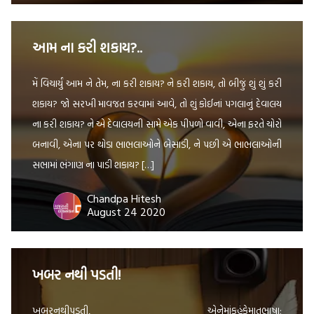
આમ ના કરી શકાય?..
મેં વિચાર્યું આમ ને તેમ, ના કરી શકાય? ને કરી શકાય, તો બીજું શું શું કરી
શકાય? જો સરખી માવજત કરવામાં આવે, તો શું કોઈનાં પગલાનું દેવાલય
ના કરી શકાય? ને એ દેવાલયની સામે એક પીપળો વાવી, એના ફરતે ચોરો
બનાવી, એના પર થોડા ભાભલાઓને બેસાડી, ને પછી એ ભાભલાઓની
સભામાં ભંગાણ ના પાડી શકાય? […]
Chandpa Hitesh
August 24 2020
ખબર નથી પડતી!
ખબરનથીપડતી, એનેમાંકહુંકેમાતૃભાષા;