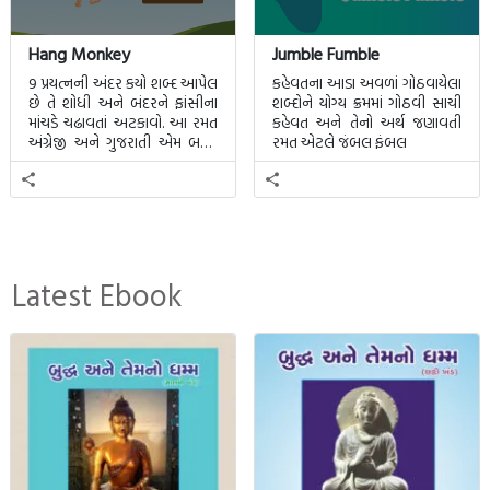
છેજેમનેરોજઅલગપ્રતીતિકરાવેછે,
એજચાલતીશ્રુષ્ટિમાંનવુંજીવનજીવતાશીખવાડેછે.!
Hang Monkey
Jumble Fumble
ખરેખરખબરનથીપડતી, એનેમાંકહુંકેમાતૃભાષા;
9 પ્રયત્નની અંદર કયો શબ્દ આપેલ
કહેવતના આડા અવળાં ગોઠવાયેલા
છે તે શોધી અને બંદરને ફાંસીના
શબ્દોને યોગ્ય ક્રમમાં ગોઠવી સાચી
કારણકેમનેમારીમાતૃભાષામારાદેશજેવીલાગેછે.!
માંચડે ચઢાવતાં અટકાવો. આ રમત
કહેવત અને તેનો અર્થ જણાવતી
અંગ્રેજી અને ગુજરાતી એમ બન્ને
રમત એટલે જંબલ ફંબલ
ભાષા માટે રમી શકાશે.
Latest Ebook