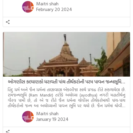
આમ બાળકને […]
Maitri shah
February 20 2024
ઓગણીસ કલ્યાણકો ધરાવતી પાંચ તીર્થંકરોની પરમ પાવન જન્મભૂમિ – અયોધ્યા (Ayodhya)
હિંદુ ધર્મ અને જૈન ધર્મનાં તાણાવાણા એકબીજા સાથે પ્રગાઢ રીતે સંકળાયેલા છે.
રામજન્મભૂમિ (Ram Mandir) તરીકે અયોધ્યા (ayodhya) નગરી મહાતીર્થનું
ગૌરવ પામી છે, તો એ જ રીતે જૈન ધર્મના ચોવીસ તીર્થંકરોમાંથી પાંચ-પાંચ
તીર્થંકરોનો જન્મ આ અયોધ્યાની પાવન ભૂમિ પર થયો છે. જૈન ધર્મમાં ચોવીસ
તીર્થંકરોમાંથી પાંચ-પાંચ તીર્થંકરોનાં કલ્યાણકો અહીં આવ્યાં છે. દરેક તીર્થંકરના
Maitri shah
જીવનની ચ્યવન(માતાના […]
January 19 2024