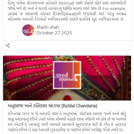
હિન્દુ ધર્મમાં મોટાભાગના તહેવારો (festival) સાથે કોઈને કોઈ કથા સંકળાયેલી
જોવા મળે છે અને તે કારણે તહેવારનું ધાર્મિક મહત્ત્વ વધી જાય છે. For example,
હાલમાં જ પ્રકાશનો તહેવાર દિવાળી(diwali)ની ઉજવણી થઈ. પરંતુ અષાઢ
મહિનામાં આવતી દેવપોઢી અગિયારસથી લઈને કારતિક સુદ અગિયારસના રોજ
આવતી દેવ ઊઠી અગિયારસ વચ્ચે મોટેભાગે યજ્ઞોપવીત સંસ્કાર, લગ્ન,
Maitri shah
દીક્ષાગ્રહણ, યજ્ઞ, ગૃહપ્રવેશ જેવા […]
October 27 2025
માતૃભાષા અને રતિલાલ ચંદરયા (Ratilal Chandaria)
શીખવ્યા વગર જ જે આવડી જાય તે માતૃભાષા. કોઈપણ બાળક જન્મે અને થોડું
ઘણું બોલવાનું શીખે ત્યારે એના મોંમાથી પહેલો શબ્દ નીકળે એ હોય છે મા અથવા
મમ એટલે કે ખાવાનું. વળી આપણે બાળકને સૂવડાવવા માટે જે ગીત કે હાલરડાં
ગાઈએ છીએ તે પણ આપણે ગુજરાતીમાં જ ગાઈએ છીએ અંગ્રેજી ગીતો નથી ગાતા.