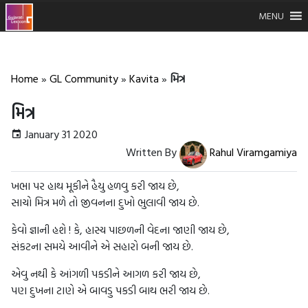
MENU
Home
»
GL Community
»
Kavita
»
મિત્ર
મિત્ર
January 31 2020
Written By
Rahul Viramgamiya
ખભા પર હાથ મૂકીને હૈયુ હળવુ કરી જાય છે,
સાચો મિત્ર મળે તો જીવનના દુખો ભુલાવી જાય છે.
કેવો જ્ઞાની હશે ! કે, હાસ્ય પાછળની વેદના જાણી જાય છે,
સંકટના સમયે આવીને એ સહારો બની જાય છે.
એવુ નથી કે આંગળી પકડીને આગળ કરી જાય છે,
પણ દુખના ટાણે એ બાવડુ પકડી બાથ ભરી જાય છે.