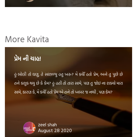
More Kavita
પ્રેમ ની ચાહ!
હું બોલી તો ઘણુ, તે સાંભળ્યુ હતુ ખરુ? મેં કયેાઁ હતો પ્રેમ, અને તુ પુછે છે
તને કશુક થયુ છે કે કેમ? હું હતી તો તારા સામે, પણ તુ જોઇ ના શક્યો મારા
સામે, કારણ કે, મેં કયેાઁ હતો પ્રેમ એ તને તો ખબર જ નથી , પણ કેમ?
zeel shah
August 28 2020