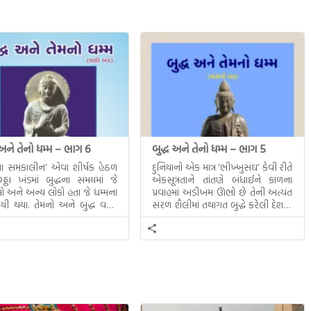
કારણકેમનેમારીમાતૃભાષામારાદેશજેવીલાગેછે.!
 અને તેનો ધમ્મ – ભાગ 6
બુદ્ધ અને તેનો ધમ્મ – ભાગ 5
ધના સમકાલીન’ એવા શીર્ષક હેઠળ
દુનિયાનો એક માત્ર ‘ભીખ્ખુસંઘ’ કેવી રીતે
ઠા ખંડમાં બુદ્ધના સમયમાં જે
એકસૂત્રતાને તાંતણે બંધાઈને કાળના
 અને અન્ય લોકો હતા જે ધમ્મના
પ્રવાહમાં અડીખમ ઊભો છે તેની અત્યંત
યી થયા. તેમનો અને બુદ્ધ વચ્ચે
સરળ શૈલીમાં તથાગત બુદ્ધે કરેલી દેશના
સત્સંગ વીશે જાણકારી મળે છે.
સમાવતો મૂલ્યવાન ગ્રંથ એટલે બુદ્ધ અને
તેનો ધમ્મ.