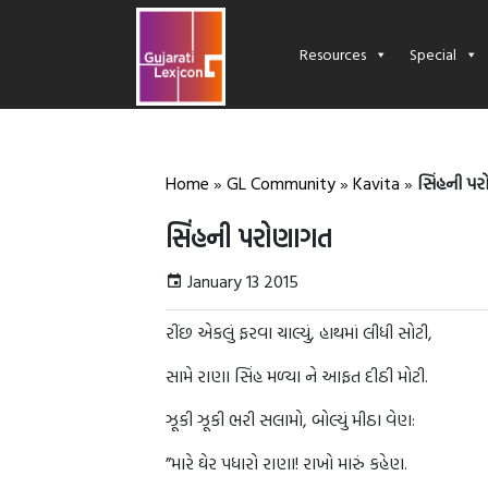
Resources
Special
Home
»
GL Community
»
Kavita
»
સિંહની પ
સિંહની પરોણાગત
January 13 2015
રીંછ એકલું ફરવા ચાલ્યું, હાથમાં લીધી સોટી,
સામે રાણા સિંહ મળ્યા ને આફત દીઠી મોટી.
ઝૂકી ઝૂકી ભરી સલામો, બોલ્યું મીઠા વેણ:
”મારે ઘેર પધારો રાણા! રાખો મારું કહેણ.