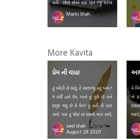
હતી. લોકો કોએ પણ વાત રજૂ કરવા
તેમના નામનો સહારો લેતા જેમકે : જો
Maitri Shah
બકા વાર્તા એ વાર્તા કહેવાય. નાની મોટી
ના જોવાય
More Kavita
પ્રેમ ની ચાહ!
આમ 
હું બોલી તો ઘણુ, તે સાંભળ્યુ હતુ ખરુ?
મેં વ
મેં કયેાઁ હતો પ્રેમ, અને તુ પુછે છે તને
ને ક
કશુક થયુ છે કે કેમ? હું હતી તો તારા
શકા
સામે, પણ તુ જોઇ ના શક્યો મારા સામે,
આવે, 
કારણ કે, મેં કયેાઁ હતો પ્રેમ એ તને તો
કરી 
zeel shah
August 28 2020
ખબર જ નથી , પણ કેમ?
પીપળ