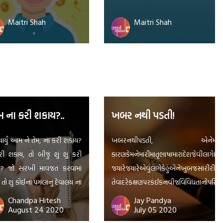
Maitri Shah
Maitri Shah
ના કરી શકાય?..
ખબર નથી પડતી!
િચાર્યું આમ ને તેમ, ના કરી શકાય?
ખબરનથીપડતી, એનેમાંકહુંકેમ
રી શકાય, તો બીજું શું શું કરી
કારણકેમનેમારીમાતૃભાષામારાદેશજેવીલાગેછે.!
ય? જો સરખી માવજત કરવામાં
જયારેજયારેએવુંલાગેકેહુંએનેખુબજસારીરીતેજાણ
તો શું કોઈનાં પગલાનું દેવાલય ના
તેવાદરેકક્ષણપરકંઈકનવીજવિવિધતાનોપરિચ
શકાય? ને એ દેવાલયની સામે એક
જાણેકેએમાંએકઅલગજધરોહરહોય.! ખબ
Chandpa Hitesh
Jay Pandya
August 24 2020
July 05 2020
ો વાવી, એના ફરતે ચોરો બનાવી,
કેહુંચાલ્યોતોહઈશ, પણક્યારેય ‘હેંડ્ય