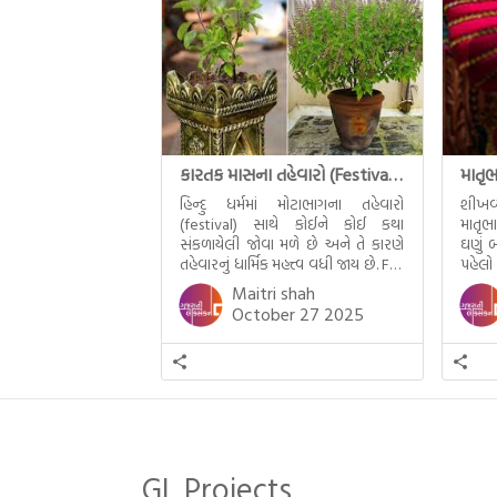
કારતક માસના તહેવારો (Festival of Kartik)
હિન્દુ ધર્મમાં મોટાભાગના તહેવારો
શીખવ
(festival) સાથે કોઈને કોઈ કથા
માતૃભ
સંકળાયેલી જોવા મળે છે અને તે કારણે
ઘણું બ
તહેવારનું ધાર્મિક મહત્ત્વ વધી જાય છે. For
પહેલો
example, હાલમાં જ પ્રકાશનો તહેવાર
મમ એ
Maitri shah
દિવાળી(diwali)ની ઉજવણી થઈ. પરંતુ
બાળક
October 27 2025
અષાઢ મહિનામાં આવતી દેવપોઢી
હાલર
અગિયારસથી લઈને કારતિક સુદ
ગુજરા
અગિયારસના રોજ આવતી દેવ ઊઠી
નથી ગ
અગિયારસ વચ્ચે મોટેભાગે યજ્ઞોપવીત
સંસ્કાર, લગ્ન, દીક્ષાગ્રહણ, યજ્ઞ, ગૃહપ્રવેશ
જેવા […]
GL Projects