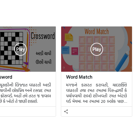
પર થોડા ભાભલાઓને બેસાડી, ને
પાણીપીધુંહશે , પણ ‘પોની’કેમન
 એ ભાભલાઓની સભામાં ભંગાણ
વાદળોવરસતાજોયાછે, પણ ‘વાદલડી’વરસતા
ાડી શકાય? […]
અગણિતવારસવારપડતાંજોઈછે, પણક્યારેય 
કેમનથીનિહાળ્યું!
મારાહૃદયનીઅંદરઝાંખવાનોપ્રયાસતોકર્યોછે
‘મનનીમાલીપા’જોવાનોપ્રયત્નકેમનથીકર્યો!;
Play
Play
આવીજરીતેઘણુંબધુંકર્યુંછે, પણ ‘હંધુંય’કે
કહેવાયછેકે, બારગામેબોલીબ
પણમજાનીવાતતોએછે,
sword
Word Match
કેઆકહેવતપણબારગામેઅલગઅલગઢબમાંબો
 ચૂસકીની લિજ્જત વધારતી આડી
મગજને કસરત કરાવતી, યાદશક્તિ
એવીજરીતેજેવીરીતેમાણસનીમાતૃભાષાઅલ
ાવીની લોકપ્રિય અને રસપ્રદ રમત
વધારતી તથા રમત રમતમાં વિરુદ્ધાર્થી કે
પણદરેકનીમાનીમમતાતોએકસરખીજહોય.
ક્રોસવર્ડ. અહીં તમે તરત જ જવાબ
પર્યાપવાચી શબ્દો શીખવતી રમત એટલે
ે કે ખોટો તે જાણી શકાશે.
વર્ડ મેચમાં. આ રમતમાં 20 બ્લોક પાછળ
મનેતોલાગેછેકેમારીમાતૃભાષાજોડેહેતનુંએવુંબં
20 શબ્દો છુપાયેલા હશે.
છેજેમનેરોજઅલગપ્રતીતિકરાવેછે,
એજચાલતીશ્રુષ્ટિમાંનવુંજીવનજીવતાશીખવાડેછ
ખરેખરખબરનથીપડતી, એનેમાંકહુંકે