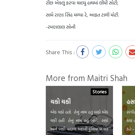
રીંછ એકલું ફરવા ચાલ્યું હાથમાં લીધી સોટી;
સામે રાણા સિંહ મળ્યા રે, આફત ટાળી મોટી.
-રમણલાલ સોની
Share This :
More from Maitri Shah
Stories
ચકો ચકી
હસ
એક ચકો હતો. તેનું નામ હતું બકો એક
સંગીત
ચકી હતી તેનું નામ હતું બકી. બકો
કયા 
અને બકી પાછળ આખી દુનિયા પાગલ
કહે 