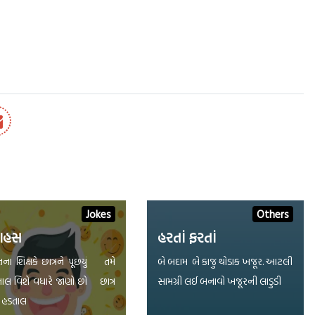
Jokes
Others
ાહસ
હરતાં ફરતાં
ના શિક્ષકે છાત્રને પૂછયું તમે
બે બદામ બે કાજુ થોડાક ખજૂર. આટલી
તાલ વિશે વધારે જાણો છો છાત્ર
સામગ્રી લઈ બનાવો ખજૂરની લાડુડી
– હડતાલ