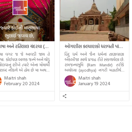
માતૃભાષા અને રતિલાલ ચંદરયા (Ratilal Chandaria)
ઓગણીસ કલ્યાણકો ધરાવતી પાંચ તીર્થંકરોની પરમ પાવન જન્મભૂમિ – અયોધ્યા (Ayodhya)
્યા વગર જ જે આવડી જાય તે
હિંદુ ધર્મ અને જૈન ધર્મનાં તાણાવાણા
ાષા. કોઈપણ બાળક જન્મે અને થોડું
એકબીજા સાથે પ્રગાઢ રીતે સંકળાયેલા છે.
ોલવાનું શીખે ત્યારે એના મોંમાથી
રામજન્મભૂમિ (Ram Mandir) તરીકે
 શબ્દ નીકળે એ હોય છે મા અથવા
અયોધ્યા (ayodhya) નગરી મહાતીર્થનું
ટલે કે ખાવાનું. વળી આપણે
ગૌરવ પામી છે, તો એ જ રીતે જૈન ધર્મના
Maitri shah
Maitri shah
ને સૂવડાવવા માટે જે ગીત કે
ચોવીસ તીર્થંકરોમાંથી પાંચ-પાંચ
February 20 2024
January 19 2024
ડાં ગાઈએ છીએ તે પણ આપણે
તીર્થંકરોનો જન્મ આ અયોધ્યાની પાવન
તીમાં જ ગાઈએ છીએ અંગ્રેજી ગીતો
ભૂમિ પર થયો છે. જૈન ધર્મમાં ચોવીસ
ાતા. આમ બાળકને […]
તીર્થંકરોમાંથી પાંચ-પાંચ તીર્થંકરોનાં
કલ્યાણકો અહીં આવ્યાં છે. દરેક
તીર્થંકરના જીવનની ચ્યવન(માતાના […]