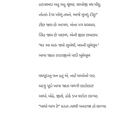
હાડચામડાં બહુ બહુ ચૂંથ્યાં, ચાખોજી મધ મીઠું;
નોતરું દેવા ખોળું તમને, આજે મુખડું દીઠું!”
રીંછ જાય છે આગળ, એના પગ ધબધબ,
સિંહ જાય છે પાછળ, એની જીભ લબલબ.
“ઘર આ મારું જમો સુખેથી, મધની લૂમેલૂમ.”
ખાવા જાતા રાણાજીએ પાડી બૂમેબૂમ!
મધપૂડાનું વન હતું એ, નહીં માખોનો પાર;
બટકું પૂડો ખાવા જાતાં વળગી લારોલાર!
આંખે, મોઢે, જીભે, હોઠે ડંખ ઘણેરા લાગ્યા;
”ખાધો બાપ રે!” કરતાં ત્યાંથી વનરાજા તો ભાગ્યા.