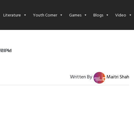
Literature
Youth Corner
Games
Blogs
Video
રોણાગત
Written By
Maitri Shah