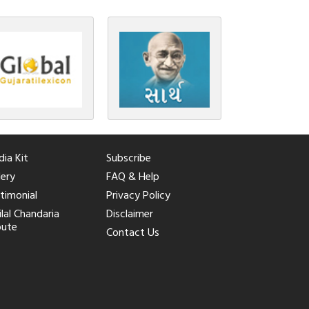
ia Kit
Subscribe
lery
FAQ & Help
timonial
Privacy Policy
ilal Chandaria
Disclaimer
bute
Contact Us