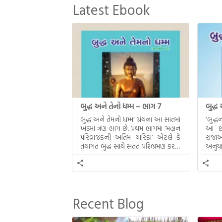
Latest Ebook
બુદ્ધ અને તેનો ધમ્મ – ભાગ 7
બુદ્ધ
બુદ્ધ અને તેમનો ધમ્મ’ ગ્રંથના આ સાતમાં
‘બુદ્
ખંડમાં ત્રણ ભાગ છે. પ્રથમ ભાગમાં ‘મહાન
આ છઠ્
પરિવ્રાજકની અંતિમ ચારિકા’ એટલે કે
રાજાઓ
તથાગત બુદ્ધ સાથે સતત પરિભ્રમણ કરતા
અનુયા
સહચારીઓ સાથે ફરી એકવારની
થયેલો 
મુલાકાત, બીજા ભાગમાં તથાગતે
વૈશાલીથી વિદાય લીધી તે અને ત્રીજા
ભાગમાં તથાગતે બનાવેલા ધમ્મને જ
પોતાના ઉત્તરાધિકારી તરીકે સ્થાપે છે તે
Recent Blog
દૃશ્યો અંકિત થયાં છે. ટૂંકમાં બુદ્ધનાં
જીવનના અંતિમ દિવસોની યાત્રાનો
પરિપાક જોવા મળે […]