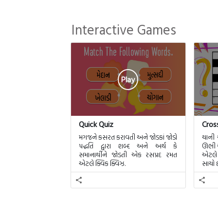
એના 
પછી
Interactive Games
ના પ
Play
Quick Quiz
Cros
મગજને કસરત કરાવતી અને જોડકાં જોડો
ચાની
પદ્ધતિ દ્વારા શબ્દ અને અર્થ કે
ઊભી ચ
સમાનાર્થીને જોડતી એક રસપ્રદ રમત
એટલે 
એટલે ક્વિક ક્વિઝ.
સાચો છ