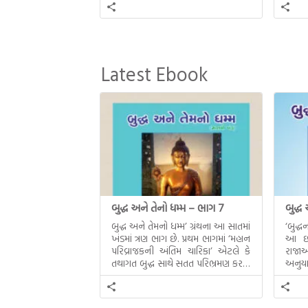
Latest Ebook
બુદ્ધ અને તેનો ધમ્મ – ભાગ 7
બુદ્ધ
બુદ્ધ અને તેમનો ધમ્મ’ ગ્રંથના આ સાતમાં
‘બુદ્
ખંડમાં ત્રણ ભાગ છે. પ્રથમ ભાગમાં ‘મહાન
આ છઠ્
પરિવ્રાજકની અંતિમ ચારિકા’ એટલે કે
રાજાઓ
તથાગત બુદ્ધ સાથે સતત પરિભ્રમણ કરતા
અનુયા
સહચારીઓ સાથે ફરી એકવારની
થયેલો 
મુલાકાત, બીજા ભાગમાં તથાગતે
વૈશાલીથી વિદાય લીધી તે અને ત્રીજા