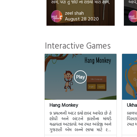
સામે, પણ તુ જોઇ ના શક્યો મારા સામે,
આવે, 
કારણ કે, મેં કયેાઁ હતો પ્રેમ એ તને તો
કરી 
zeel shah
August 28 2020
ખબર જ નથી , પણ કેમ?
પીપળ
એના 
પછી
Interactive Games
ના પ
Play
Hang Monkey
Ukha
9 પ્રયત્નની અંદર કયો શબ્દ આપેલ છે તે
બાળપણ
શોધી અને બંદરને ફાંસીના માંચડે
વિસરા
ચઢાવતાં અટકાવો. આ રમત અંગ્રેજી અને
રમત એ
ગુજરાતી એમ બન્ને ભાષા માટે રમી
શકાશે.