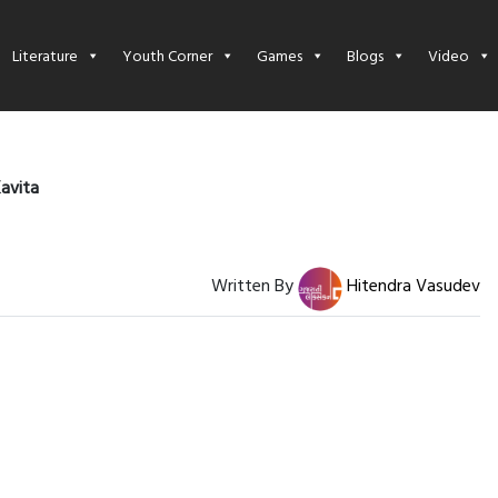
Literature
Youth Corner
Games
Blogs
Video
Kavita
Written By
Hitendra Vasudev