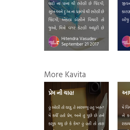
યાદો ના પાના થી ભરેલી છે જિંદગી,
જીવન 
સુખ અને દુ:ખ ના પ્રસંગો થી ભરેલી છે
કારણ
જિંદગી, એકલા બેસીને વિચારી તો
બીજુ
જુઓ, મિત્રો વગર કેટલી અધુરી છે
જિંદગી…..
Hitendra Vasudev
September 21 2017
More Kavita
પ્રેમ ની ચાહ!
આમ 
હું બોલી તો ઘણુ, તે સાંભળ્યુ હતુ ખરુ?
મેં વ
મેં કયેાઁ હતો પ્રેમ, અને તુ પુછે છે તને
ને ક
કશુક થયુ છે કે કેમ? હું હતી તો તારા
શકા