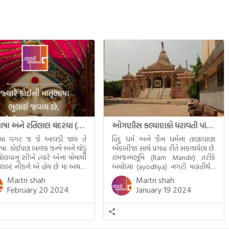
માતૃભાષા અને રતિલાલ ચંદરયા (Ratilal Chandaria)
ઓગણીસ કલ્યાણકો ધરાવતી પાંચ તીર્થંકરોની પરમ પાવન જન્મભૂમિ – અયોધ્યા (Ayodhya)
્યા વગર જ જે આવડી જાય તે
હિંદુ ધર્મ અને જૈન ધર્મનાં તાણાવાણા
ાષા. કોઈપણ બાળક જન્મે અને થોડું
એકબીજા સાથે પ્રગાઢ રીતે સંકળાયેલા છે.
ોલવાનું શીખે ત્યારે એના મોંમાથી
રામજન્મભૂમિ (Ram Mandir) તરીકે
 શબ્દ નીકળે એ હોય છે મા અથવા
અયોધ્યા (ayodhya) નગરી મહાતીર્થનું
ટલે કે ખાવાનું. વળી આપણે
ગૌરવ પામી છે, તો એ જ રીતે જૈન ધર્મના
Maitri shah
Maitri shah
ને સૂવડાવવા માટે જે ગીત કે
ચોવીસ તીર્થંકરોમાંથી પાંચ-પાંચ
February 20 2024
January 19 2024
ડાં ગાઈએ છીએ તે પણ આપણે
તીર્થંકરોનો જન્મ આ અયોધ્યાની પાવન
તીમાં જ ગાઈએ છીએ અંગ્રેજી ગીતો
ભૂમિ પર થયો છે. જૈન ધર્મમાં ચોવીસ
ાતા. આમ બાળકને […]
તીર્થંકરોમાંથી પાંચ-પાંચ તીર્થંકરોનાં
કલ્યાણકો અહીં આવ્યાં છે. દરેક