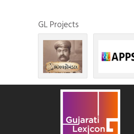
સંસ્કાર, લગ્ન, દીક્ષાગ્રહણ, યજ્ઞ, ગૃહપ્રવેશ
જેવા […]
GL Projects