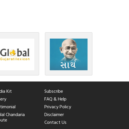
ia Kit
Subscribe
lery
FAQ & Help
timonial
Privacy Policy
ilal Chandaria
Disclaimer
bute
Contact Us