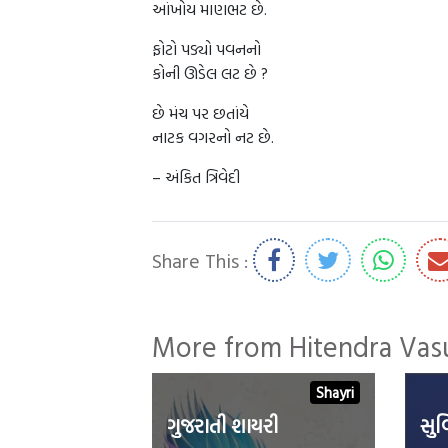
આંખોય માણભટ છે.
ફોટો પડ્યો પવનનો
કોની ઊડેલ લટ છે ?
છે મંચ પર છતાંયે
નાટક વગરનો નટ છે.
– અંકિત ત્રિવેદી
Share This :
More from Hitendra Va
Shayri
ગુજરાતી શાયરી
સુવ