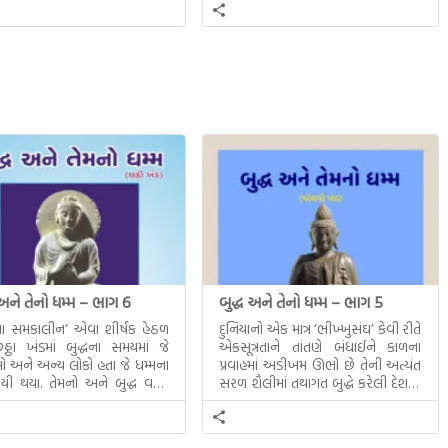
છેજેમનેરોજઅલગપ્રતીતિકરાવેછે,
એજચાલતીશ્રુષ્ટિમાંનવુંજીવનજીવતાશીખવાડેછ
ખરેખરખબરનથીપડતી, એનેમાંકહુંકે
કારણકેમનેમારીમાતૃભાષામારાદેશજેવીલાગેછે.!
 અને તેનો ધમ્મ – ભાગ 6
બુદ્ધ અને તેનો ધમ્મ – ભાગ 5
ધના સમકાલીન’ એવા શીર્ષક હેઠળ
દુનિયાનો એક માત્ર ‘ભીખ્ખુસંઘ’ કેવી રીતે
ઠા ખંડમાં બુદ્ધના સમયમાં જે
એકસૂત્રતાને તાંતણે બંધાઈને કાળના
 અને અન્ય લોકો હતા જે ધમ્મના
પ્રવાહમાં અડીખમ ઊભો છે તેની અત્યંત
યી થયા. તેમનો અને બુદ્ધ વચ્ચે
સરળ શૈલીમાં તથાગત બુદ્ધે કરેલી દેશના
સત્સંગ વીશે જાણકારી મળે છે.
સમાવતો મૂલ્યવાન ગ્રંથ એટલે બુદ્ધ અને
તેનો ધમ્મ.