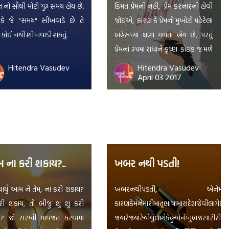
નો સૌથી મોટો ગુરૂ સમય હોય છે.
કિંમત પ્રેમની નહી, પ્રેમ કરનારની હોવી
કે જે "સમય" સીખવાડે છે તે
જોઈએ, કારણ કે પ્રેમનો મુખોટો પહેરેલાં
ં કોઈ નથી શીખવાડી શકતું.
બહેરુપ્યા ઘણા મળતા હોય છે, પરતું
પ્રેમનાં રૂપમાં રાધાને કૃષ્ણ કોઇક જ મળે
છે…
Hitendra Vasudev
Hitendra Vasudev
April 03 2017
ના કરી શકાય?..
ખબર નથી પડતી!
િચાર્યું આમ ને તેમ, ના કરી શકાય?
ખબરનથીપડતી, એનેમાંકહુંકેમ
રી શકાય, તો બીજું શું શું કરી
કારણકેમનેમારીમાતૃભાષામારાદેશજેવીલાગેછે.!
ય? જો સરખી માવજત કરવામાં
જયારેજયારેએવુંલાગેકેહુંએનેખુબજસારીરીતેજાણ