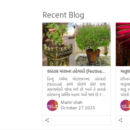
ભાગમાં તથાગતે બનાવેલા ધમ્મને જ
પોતાના ઉત્તરાધિકારી તરીકે સ્થાપે છે તે
Recent Blog
દૃશ્યો અંકિત થયાં છે. ટૂંકમાં બુદ્ધનાં
જીવનના અંતિમ દિવસોની યાત્રાનો
પરિપાક જોવા મળે […]
કારતક માસના તહેવારો (Festival of Kartik)
હિન્દુ ધર્મમાં મોટાભાગના તહેવારો
શીખવ
(festival) સાથે કોઈને કોઈ કથા
માતૃભ
સંકળાયેલી જોવા મળે છે અને તે કારણે
ઘણું બ
તહેવારનું ધાર્મિક મહત્ત્વ વધી જાય છે. For
પહેલો
example, હાલમાં જ પ્રકાશનો તહેવાર
મમ એ
Maitri shah
દિવાળી(diwali)ની ઉજવણી થઈ. પરંતુ
બાળક
October 27 2025
અષાઢ મહિનામાં આવતી દેવપોઢી
હાલર
અગિયારસથી લઈને કારતિક સુદ
ગુજરા
અગિયારસના રોજ આવતી દેવ ઊઠી
નથી ગ
અગિયારસ વચ્ચે મોટેભાગે યજ્ઞોપવીત