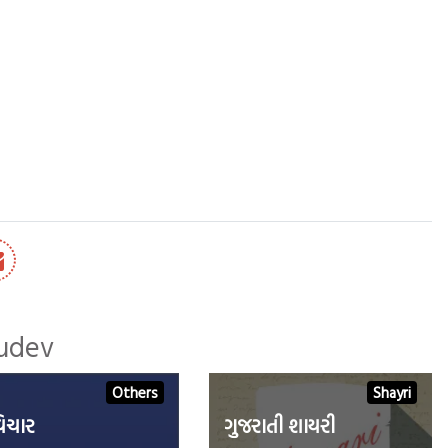
sudev
Others
Shayri
િચાર
ગુજરાતી શાયરી