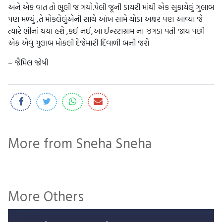
અને એક વાત તો ભૂલી જ ગયો.પેલી જૂની ડાયરી માંથી એક સુકાયેલું ગુલાબ
પણ મળ્યું ,તે મોકલેલુંએની સાથે આંખ સામે થોડા અક્ષર પણ આવ્યા જે
ત્યારે ભીનાં થયા હશે ,કઈ નઈ,આ ઈન્સ્ટાગ્રામ ના ઝગડા પતી જાય પછી
એક એવું ગુલાબ મોકલી દેજેમારી દિવાળી બની જશે
– જૈમિલ જોષી
More from Sneha Sneha
More Others