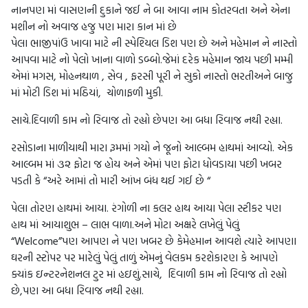
નાનપણ માં વાસણની દુકાને જઈ ને બા આવા નામ કોતરવતા અને એના
મશીન નો અવાજ હજુ પણ મારા કાન માં છે
પેલા ભાજીપાંઉ ખાવા માટે ની સ્પેશ્યિલ ડિશ પણ છે અને મહેમાન ને નાસ્તો
આપવા માટે નો પેલો ખાના વાળો ડબ્બો.જેમાં દરેક મહેમાન જાય પછી મમ્મી
એમાં મગસ, મોહનથાળ , સેવ , ફરસી પૂરી ને સુકો નાસ્તો ભરતીઅને બાજુ
માં મોટી ડિશ માં મઠિયાં, ચોળાફળી મુકી.
સાચે.દિવાળી કામ નો રિવાજ તો રહ્યો છેપણ આ બધા રિવાજ નથી રહ્યા.
રસોડાના માળીયાથી મારા રૂમમાં ગયો ને જૂનો આલ્બમ હાથમાં આવ્યો. એક
આલ્બમ માં ૩૨ ફોટા જ હોય અને એમાં પણ ફોટા ધોવડાયા પછી ખબર
પડતી કે “અરે આમાં તો મારી આંખ બંધ થઈ ગઈ છે “
પેલા તોરણ હાથમાં આયા. રંગોળી ના કલર હાથ આયા પેલા સ્ટીકર પણ
હાથ માં આયાશુભ – લાભ વાળા.અને મોટા અક્ષરે લખેલું પેલું
“Welcome”પણ આપણ ને પણ ખબર છે કેમેહમાન આવશે ત્યારે આપણા
ઘરની સ્ટોપર પર મારેલું પેલું તાળું એમનું વેલકમ કરશેકારણ કે આપણે
ક્યાંક ઇન્ટરનેશનલ ટુર માં હઇશું.સાચે, દિવાળી કામ નો રિવાજ તો રહ્યો
છે,પણ આ બધા રિવાજ નથી રહ્યા.