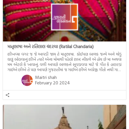
માતૃભાષા અને રતિલાલ ચંદરયા (Ratilal Chandaria)
શીખવ્યા વગર જ જે આવડી જાય તે માતૃભાષા. કોઈપણ બાળક જન્મે અને થોડું
ઘણું બોલવાનું શીખે ત્યારે એના મોંમાથી પહેલો શબ્દ નીકળે એ હોય છે મા અથવા
મમ એટલે કે ખાવાનું. વળી આપણે બાળકને સૂવડાવવા માટે જે ગીત કે હાલરડાં
ગાઈએ છીએ તે પણ આપણે ગુજરાતીમાં જ ગાઈએ છીએ અંગ્રેજી ગીતો નથી ગાતા.
આમ બાળકને […]
Maitri shah
February 20 2024