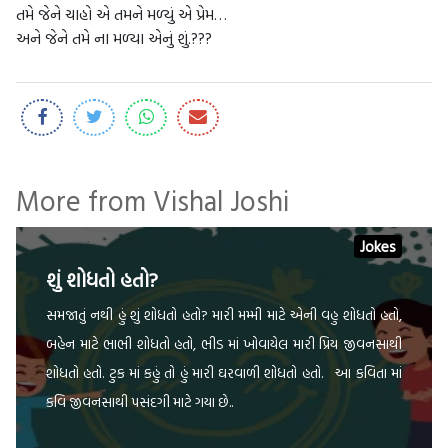
તમે જેને ચાહો એ તમને મળ્યું એ પ્રેમ…
અને જેને તમે ના મળ્યા એનું શું.???
More from Vishal Joshi
Jokes
શું શોધતો હતો?
સમજાતું નથી હું શું શોધતો હતો? મારી મમ્મી માટે એની વહુ શોધતો હતો,
બહેન માટે ભાભી શોધતો હતો, ભીડ માં ખોવાયેલ મારી પ્રિય જીવનસાથી
શોધતો હતો. ટુક માં કહું તો હું મારી ઘરવાળી શોધતો હતો. આ કવિતા માં
કવિ જીવનસાથી પસંદગી માટે ગયા છે..