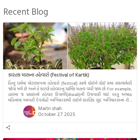
અને ત્રીજા ભાગમાં તથાગતે
બનાવેલા ધમ્મને જ પોતાના
Recent Blog
ઉત્તરાધિકારી તરીકે સ્થાપે છે તે
દૃશ્યો અંકિત થયાં છે. ટૂંકમાં બુદ્ધનાં
જીવનના અંતિમ દિવસોની યાત્રાનો
પરિપાક જોવા મળે […]
કારતક માસના તહેવારો (Festival of Kartik)
હિન્દુ ધર્મમાં મોટાભાગના તહેવારો (festival) સાથે કોઈને કોઈ કથા સંકળાયેલી
જોવા મળે છે અને તે કારણે તહેવારનું ધાર્મિક મહત્ત્વ વધી જાય છે. For example,
હાલમાં જ પ્રકાશનો તહેવાર દિવાળી(diwali)ની ઉજવણી થઈ. પરંતુ અષાઢ
મહિનામાં આવતી દેવપોઢી અગિયારસથી લઈને કારતિક સુદ અગિયારસના રોજ
આવતી દેવ ઊઠી અગિયારસ વચ્ચે મોટેભાગે યજ્ઞોપવીત સંસ્કાર, લગ્ન,
Maitri shah
દીક્ષાગ્રહણ, યજ્ઞ, ગૃહપ્રવેશ જેવા […]
October 27 2025