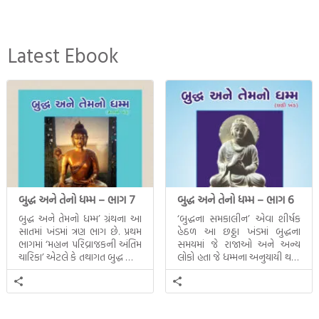
Latest Ebook
બુદ્ધ અને તેનો ધમ્મ – ભાગ 7
બુદ્ધ અને તેનો ધમ્મ – ભાગ 6
બુદ્ધ અને તેમનો ધમ્મ’ ગ્રંથના આ
‘બુદ્ધના સમકાલીન’ એવા શીર્ષક
સાતમાં ખંડમાં ત્રણ ભાગ છે. પ્રથમ
હેઠળ આ છઠ્ઠા ખંડમાં બુદ્ધના
ભાગમાં ‘મહાન પરિવ્રાજકની અંતિમ
સમયમાં જે રાજાઓ અને અન્ય
ચારિકા’ એટલે કે તથાગત બુદ્ધ સાથે
લોકો હતા જે ધમ્મના અનુયાયી થયા.
સતત પરિભ્રમણ કરતા સહચારીઓ
તેમનો અને બુદ્ધ વચ્ચે થયેલો
સાથે ફરી એકવારની
સત્સંગ વીશે જાણકારી મળે છે.
મુલાકાત, બીજા ભાગમાં તથાગતે
વૈશાલીથી વિદાય લીધી તે