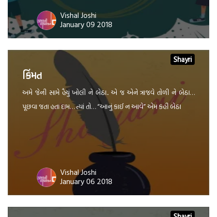
Vishal Joshi
January 09 2018
Shayri
કિંમત
અમે જેની સામે હૈયું ખોલી ને બેઠા.. એ જ એને ત્રાજવે તોળી ને બેઠા…
પૂછવા જતા હતા દામ… ત્યાં તો… “આનું કાઈ ન આવે” એમ કહી બેઠા
Vishal Joshi
January 06 2018
Shayri