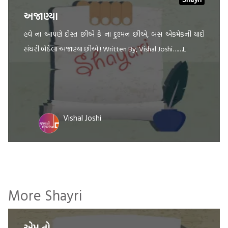
અજાણ્યા
હવે ના આપણે દોસ્ત છીએ કે ના દુશ્મન છીએ, બસ એકમેકની યાદો
સંઘરી બેઠેલા અજાણ્યા છીએ ! Written By, Vishal Joshi……L
Vishal Joshi
More Shayri
એમ તો …