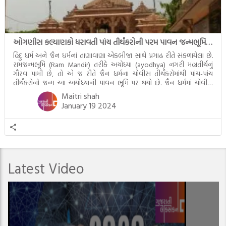
ઓગણીસ કલ્યાણકો ધરાવતી પાંચ તીર્થંકરોની પરમ પાવન જન્મભૂમિ – અયોધ્યા (Ayodhya)
હિંદુ ધર્મ અને જૈન ધર્મનાં તાણાવાણા એકબીજા સાથે પ્રગાઢ રીતે સંકળાયેલા છે.
રામજન્મભૂમિ (Ram Mandir) તરીકે અયોધ્યા (ayodhya) નગરી મહાતીર્થનું
ગૌરવ પામી છે, તો એ જ રીતે જૈન ધર્મના ચોવીસ તીર્થંકરોમાંથી પાંચ-પાંચ
તીર્થંકરોનો જન્મ આ અયોધ્યાની પાવન ભૂમિ પર થયો છે. જૈન ધર્મમાં ચોવીસ
તીર્થંકરોમાંથી પાંચ-પાંચ તીર્થંકરોનાં કલ્યાણકો અહીં આવ્યાં છે. દરેક તીર્થંકરના
Maitri shah
જીવનની ચ્યવન(માતાના […]
January 19 2024
Latest Video