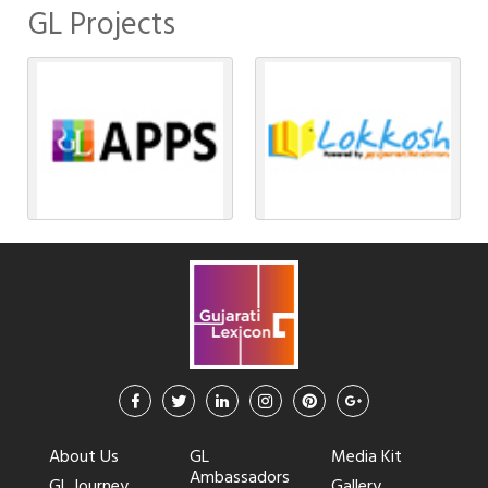
GL Projects
About Us
GL
Media Kit
Ambassadors
GL Journey
Gallery