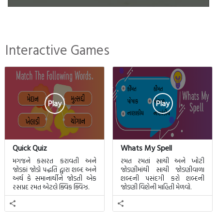
Interactive Games
Play
Play
Quick Quiz
Whats My Spell
મગજને કસરત કરાવતી અને
રમત રમતાં સાચી અને ખોટી
જોડકાં જોડો પદ્ધતિ દ્વારા શબ્દ અને
જોડણીમાંથી સાચી જોડણીવાળા
અર્થ કે સમાનાર્થીને જોડતી એક
શબ્દની પસંદગી કરો શબ્દની
રસપ્રદ રમત એટલે ક્વિક ક્વિઝ.
જોડણી વિશેની માહિતી મેળવો.