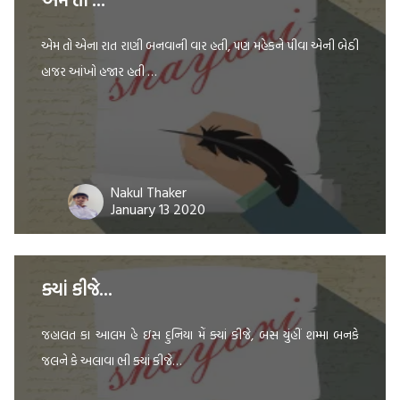
એમ તો એના રાત રાણી બનવાની વાર હતી, પણ મહેકને પીવા એની બેઠી
હાજર આંખો હજાર હતી …
Nakul Thaker
January 13 2020
ક્યાં કીજે…
જહાલત કા આલમ હે ઇસ દુનિયા મેં ક્યાં કીજે, બસ યુંહીં શમ્મા બનકે
જલને કે અલાવા ભી ક્યાં કીજે…