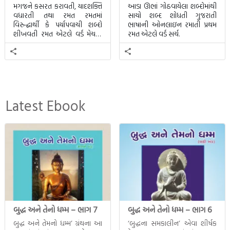
મગજને કસરત કરાવતી, યાદશક્તિ
આડા ઊભાં ગોઠવાયેલા શબ્દોમાંથી
વધારતી તથા રમત રમતમાં
સાચો શબ્દ શોધતી ગુજરાતી
વિરુદ્ધાર્થી કે પર્યાપવાચી શબ્દો
ભાષાની ઓનલાઇન રમાતી પ્રથમ
શીખવતી રમત એટલે વર્ડ મેચમાં.
રમત એટલે વર્ડ સર્ચ.
આ રમતમાં 20 બ્લોક પાછળ 20
શબ્દો છુપાયેલા હશે.
Latest Ebook
બુદ્ધ અને તેનો ધમ્મ – ભાગ 7
બુદ્ધ અને તેનો ધમ્મ – ભાગ 6
બુદ્ધ અને તેમનો ધમ્મ’ ગ્રંથના આ
‘બુદ્ધના સમકાલીન’ એવા શીર્ષક