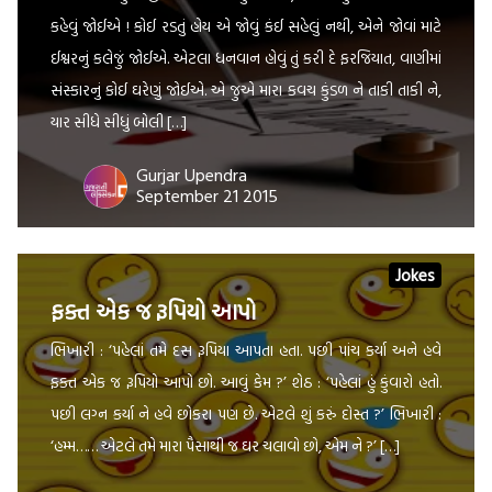
કહેવું જોઈએ ! કોઈ રડતું હોય એ જોવું કંઈ સહેલું નથી, એને જોવાં માટે
ઈશ્વરનું કલેજું જોઈએ. એટલા ધનવાન હોવું તું કરી દે ફરજિયાત, વાણીમાં
સંસ્કારનું કોઈ ઘરેણું જોઈએ. એ જુએ મારા કવચ કુંડળ ને તાકી તાકી ને,
યાર સીધે સીધું બોલી […]
Gurjar Upendra
September 21 2015
Jokes
ફક્ત એક જ રૂપિયો આપો
ભિખારી : ‘પહેલાં તમે દસ રૂપિયા આપતા હતા. પછી પાંચ કર્યા અને હવે
ફક્ત એક જ રૂપિયો આપો છો. આવું કેમ ?’ શેઠ : ‘પહેલાં હું કુંવારો હતો.
પછી લગ્ન કર્યા ને હવે છોકરા પણ છે. એટલે શું કરું દોસ્ત ?’ ભિખારી :
‘હમ્મ…… એટલે તમે મારા પૈસાથી જ ઘર ચલાવો છો, એમ ને ?’ […]