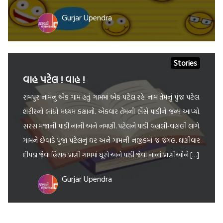
Gurjar Upendra
Stories
વાહ પટેલ ! વાહ !
રામપુર નામનું એક ગામ હતું. ગામમાં એક પટેલ રહે. નામ તેમનું પુંજા પટેલ.
શરીરનો બાંધો મધ્યમ કક્ષાનો. એકવાર તેમની ભેંસે પાડીને જન્મ આપ્યો.
સરસ મજાની પાડી નાની અને નમણી. પટેલને પાડી વહાલી-વહાલી લાગે.
ગામને છેવાડે પુંજા પટેલનું ઘર અને ગામની નજીકમાં જ જંગલ. ઘણીવાર
દીપડા જેવા હિંસક પ્રાણી ગામમાં ઘૂસે અને પાડી જેવા નાનાં પ્રાણીઓને […]
Gurjar Upendra