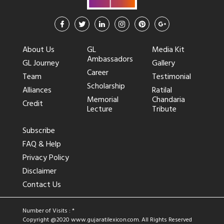
About Us
GL
Media Kit
Ambassadors
GL Journey
Gallery
Career
Team
Testimonial
Scholarship
Alliances
Ratilal
Memorial
Chandaria
Credit
Lecture
Tribute
Subscribe
FAQ & Help
Privacy Policy
Disclaimer
Contact Us
Number of Visits : *
Copyright @2020
www.gujaratilexicon.com
. All Rights Reserved