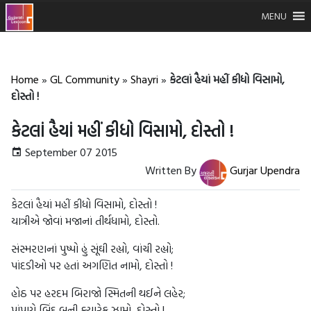
MENU
Home
»
GL Community
»
Shayri
»
કેટલાં હૈયાં મહીં કીધો વિસામો,
દોસ્તો !
કેટલાં હૈયાં મહીં કીધો વિસામો, દોસ્તો !
September 07 2015
Written By
Gurjar Upendra
કેટલાં હૈયાં મહીં કીધો વિસામો, દોસ્તો !
યાત્રીએ જોવાં મજાનાં તીર્થધામો, દોસ્તો.
સંસ્મરણનાં પુષ્પો હું સૂંઘી રહ્યો, વાંચી રહ્યો;
પાંદડીઓ પર હતાં અગણિત નામો, દોસ્તો !
હોઠ પર હરદમ બિરાજો સ્મિતની થઈને લહેર;
પાંપણે બિંદુ બની ક્યારેક ઝામો, દોસ્તો !