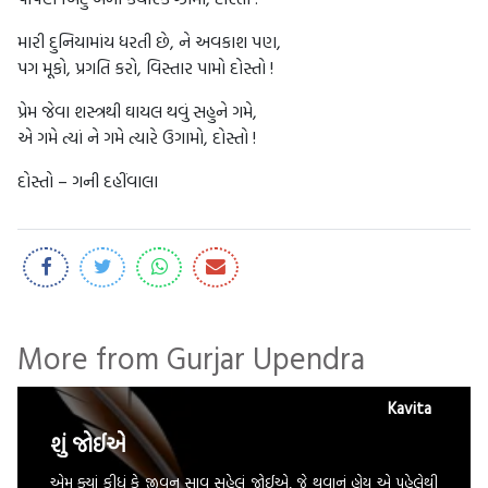
મારી દુનિયામાંય ધરતી છે, ને અવકાશ પણ,
પગ મૂકો, પ્રગતિ કરો, વિસ્તાર પામો દોસ્તો !
પ્રેમ જેવા શસ્ત્રથી ઘાયલ થવું સહુને ગમે,
એ ગમે ત્યાં ને ગમે ત્યારે ઉગામો, દોસ્તો !
દોસ્તો – ગની દહીંવાલા
More from Gurjar Upendra
Kavita
શું જોઈએ
એમ ક્યાં કીધું કે જીવન સાવ સહેલું જોઈએ, જે થવાનું હોય એ પહેલેથી