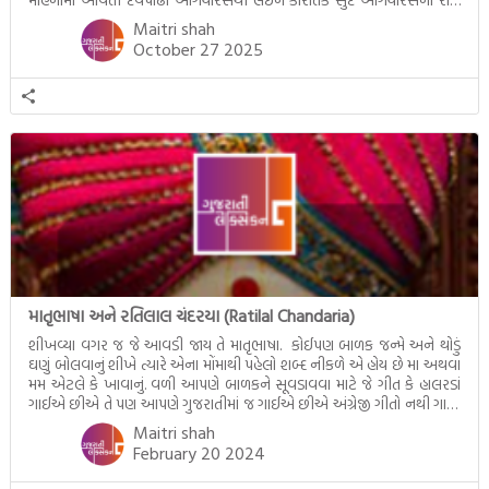
આવતી દેવ ઊઠી અગિયારસ વચ્ચે મોટેભાગે યજ્ઞોપવીત સંસ્કાર, લગ્ન,
Maitri shah
દીક્ષાગ્રહણ, યજ્ઞ, ગૃહપ્રવેશ જેવા […]
October 27 2025
માતૃભાષા અને રતિલાલ ચંદરયા (Ratilal Chandaria)
શીખવ્યા વગર જ જે આવડી જાય તે માતૃભાષા. કોઈપણ બાળક જન્મે અને થોડું
ઘણું બોલવાનું શીખે ત્યારે એના મોંમાથી પહેલો શબ્દ નીકળે એ હોય છે મા અથવા
મમ એટલે કે ખાવાનું. વળી આપણે બાળકને સૂવડાવવા માટે જે ગીત કે હાલરડાં
ગાઈએ છીએ તે પણ આપણે ગુજરાતીમાં જ ગાઈએ છીએ અંગ્રેજી ગીતો નથી ગાતા.
આમ બાળકને […]
Maitri shah
February 20 2024