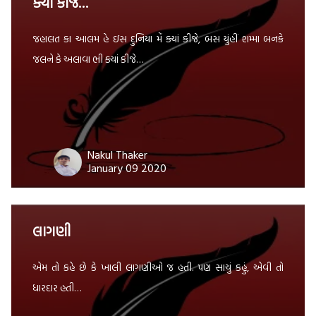
ક્યાં કીજે…
જહાલત કા આલમ હે ઇસ દુનિયા મેં ક્યાં કીજે, બસ યુંહીં શમ્મા બનકે
જલને કે અલાવા ભી ક્યાં કીજે…
Nakul Thaker
January 09 2020
લાગણી
એમ તો કહે છે કે ખાલી લાગણીઓ જ હતી. પણ સાચું કહું, એવી તો
ધારદાર હતી…