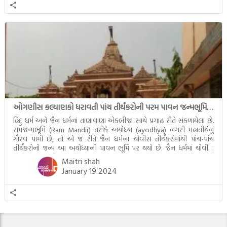
ઓગણીસ કલ્યાણકો ધરાવતી પાંચ તીર્થંકરોની પરમ પાવન જન્મભૂમિ – અયોધ્યા (Ayodhya)
હિંદુ ધર્મ અને જૈન ધર્મનાં તાણાવાણા એકબીજા સાથે પ્રગાઢ રીતે સંકળાયેલા છે.
રામજન્મભૂમિ (Ram Mandir) તરીકે અયોધ્યા (ayodhya) નગરી મહાતીર્થનું
ગૌરવ પામી છે, તો એ જ રીતે જૈન ધર્મના ચોવીસ તીર્થંકરોમાંથી પાંચ-પાંચ
તીર્થંકરોનો જન્મ આ અયોધ્યાની પાવન ભૂમિ પર થયો છે. જૈન ધર્મમાં ચોવીસ
તીર્થંકરોમાંથી પાંચ-પાંચ તીર્થંકરોનાં કલ્યાણકો અહીં આવ્યાં છે. દરેક તીર્થંકરના
Maitri shah
જીવનની ચ્યવન(માતાના […]
January 19 2024