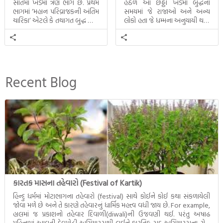
સાતમાં ખંડમાં ત્રણ ભાગ છે. પ્રથમ
હેઠળ આ છઠ્ઠા ખંડમાં બુદ્ધના
ભાગમાં ‘મહાન પરિવ્રાજકની અંતિમ
સમયમાં જે રાજાઓ અને અન્ય
ચારિકા’ એટલે કે તથાગત બુદ્ધ સાથે
લોકો હતા જે ધમ્મના અનુયાયી થયા.
સતત પરિભ્રમણ કરતા સહચારીઓ
તેમનો અને બુદ્ધ વચ્ચે થયેલો
સાથે ફરી એકવારની
સત્સંગ વીશે જાણકારી મળે છે.
મુલાકાત, બીજા ભાગમાં તથાગતે
વૈશાલીથી વિદાય લીધી તે
અને ત્રીજા ભાગમાં તથાગતે
બનાવેલા ધમ્મને જ પોતાના
Recent Blog
ઉત્તરાધિકારી તરીકે સ્થાપે છે તે
દૃશ્યો અંકિત થયાં છે. ટૂંકમાં બુદ્ધનાં
જીવનના અંતિમ દિવસોની યાત્રાનો
પરિપાક જોવા મળે […]
કારતક માસના તહેવારો (Festival of Kartik)
હિન્દુ ધર્મમાં મોટાભાગના તહેવારો (festival) સાથે કોઈને કોઈ કથા સંકળાયેલી
જોવા મળે છે અને તે કારણે તહેવારનું ધાર્મિક મહત્ત્વ વધી જાય છે. For example,
હાલમાં જ પ્રકાશનો તહેવાર દિવાળી(diwali)ની ઉજવણી થઈ. પરંતુ અષાઢ
મહિનામાં આવતી દેવપોઢી અગિયારસથી લઈને કારતિક સુદ અગિયારસના રોજ