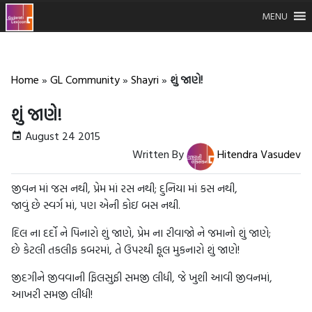
MENU
Home
»
GL Community
»
Shayri
»
શું જાણે!
શું જાણે!
August 24 2015
Written By
Hitendra Vasudev
જીવન માં જસ નથી, પ્રેમ માં રસ નથી; દુનિયા માં કસ નથી,
જાવું છે સ્વર્ગ માં, પણ એની કોઇ બસ નથી.
દિલ ના દર્દો ને પિનારો શું જાણે, પ્રેમ ના રીવાજો ને જમાનો શું જાણે;
છે કેટલી તકલીફ કબરમાં, તે ઉપરથી ફૂલ મુકનારો શું જાણે!
જીદગીને જીવવાની ફિલસુફી સમજી લીધી, જે ખુશી આવી જીવનમાં,
આખરી સમજી લીધી!