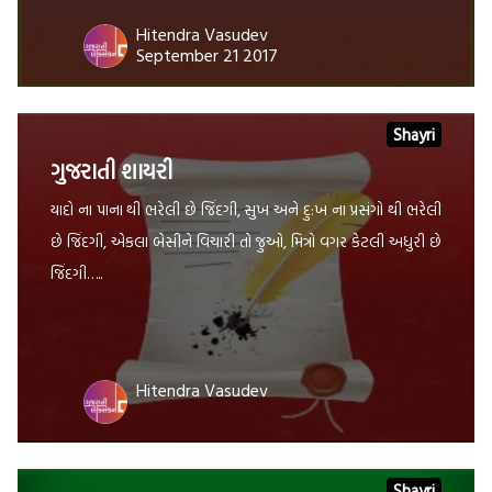
Hitendra Vasudev
September 21 2017
Shayri
ગુજરાતી શાયરી
યાદો ના પાના થી ભરેલી છે જિંદગી, સુખ અને દુ:ખ ના પ્રસંગો થી ભરેલી
છે જિંદગી, એકલા બેસીને વિચારી તો જુઓ, મિત્રો વગર કેટલી અધુરી છે
જિંદગી…..
Hitendra Vasudev
Shayri