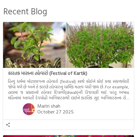
અને ત્રીજા ભાગમાં તથાગતે
બનાવેલા ધમ્મને જ પોતાના
Recent Blog
ઉત્તરાધિકારી તરીકે સ્થાપે છે તે
દૃશ્યો અંકિત થયાં છે. ટૂંકમાં બુદ્ધનાં
જીવનના અંતિમ દિવસોની યાત્રાનો
પરિપાક જોવા મળે […]
કારતક માસના તહેવારો (Festival of Kartik)
હિન્દુ ધર્મમાં મોટાભાગના તહેવારો (festival) સાથે કોઈને કોઈ કથા સંકળાયેલી
જોવા મળે છે અને તે કારણે તહેવારનું ધાર્મિક મહત્ત્વ વધી જાય છે. For example,
હાલમાં જ પ્રકાશનો તહેવાર દિવાળી(diwali)ની ઉજવણી થઈ. પરંતુ અષાઢ
મહિનામાં આવતી દેવપોઢી અગિયારસથી લઈને કારતિક સુદ અગિયારસના રોજ
આવતી દેવ ઊઠી અગિયારસ વચ્ચે મોટેભાગે યજ્ઞોપવીત સંસ્કાર, લગ્ન,
Maitri shah
દીક્ષાગ્રહણ, યજ્ઞ, ગૃહપ્રવેશ જેવા […]
October 27 2025