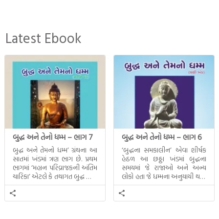
Latest Ebook
બુદ્ધ અને તેનો ધમ્મ – ભાગ 7
બુદ્ધ અને તેનો ધમ્મ – ભાગ 6
બુદ્ધ અને તેમનો ધમ્મ’ ગ્રંથના આ
‘બુદ્ધના સમકાલીન’ એવા શીર્ષક
સાતમાં ખંડમાં ત્રણ ભાગ છે. પ્રથમ
હેઠળ આ છઠ્ઠા ખંડમાં બુદ્ધના
ભાગમાં ‘મહાન પરિવ્રાજકની અંતિમ
સમયમાં જે રાજાઓ અને અન્ય
ચારિકા’ એટલે કે તથાગત બુદ્ધ સાથે
લોકો હતા જે ધમ્મના અનુયાયી થયા.
સતત પરિભ્રમણ કરતા સહચારીઓ
તેમનો અને બુદ્ધ વચ્ચે થયેલો
સાથે ફરી એકવારની
સત્સંગ વીશે જાણકારી મળે છે.
મુલાકાત, બીજા ભાગમાં તથાગતે
વૈશાલીથી વિદાય લીધી તે