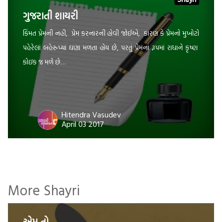
ગુજરાતી શાયરી
કિંમત પ્રેમની નહી, પ્રેમ કરનારની હોવી જોઈએ, કારણ કે પ્રેમનો મુખોટો
પહેરેલાં બહેરુપ્યા ઘણા મળતા હોય છે, પરતું પ્રેમનાં રૂપમાં રાધાને કૃષ્ણ
કોઇક જ મળે છે…
Hitendra Vasudev
April 03 2017
More Shayri
એમ તો …