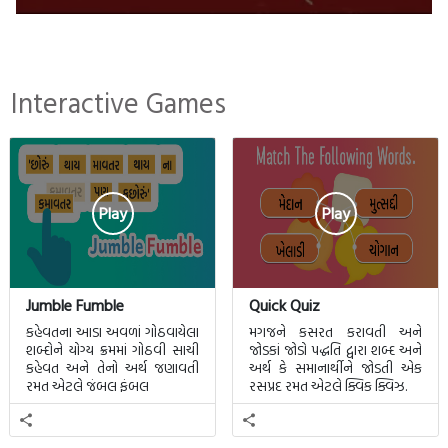
Interactive Games
Play
Play
Jumble Fumble
Quick Quiz
કહેવતના આડા અવળાં ગોઠવાયેલા
મગજને કસરત કરાવતી અને
શબ્દોને યોગ્ય ક્રમમાં ગોઠવી સાચી
જોડકાં જોડો પદ્ધતિ દ્વારા શબ્દ અને
કહેવત અને તેનો અર્થ જણાવતી
અર્થ કે સમાનાર્થીને જોડતી એક
રમત એટલે જંબલ ફંબલ
રસપ્રદ રમત એટલે ક્વિક ક્વિઝ.