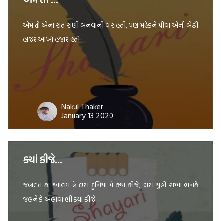
એમ તો એના રાત રાણી બનવાની વાર હતી, પણ મહેકને પીવા એની બેઠી
હાજર આંખો હજાર હતી …
Nakul Thaker
January 13 2020
ક્યાં કીજે…
જહાલત કા આલમ હે ઇસ દુનિયા મેં ક્યાં કીજે, બસ યુંહીં શમ્મા બનકે
જલને કે અલાવા ભી ક્યાં કીજે…