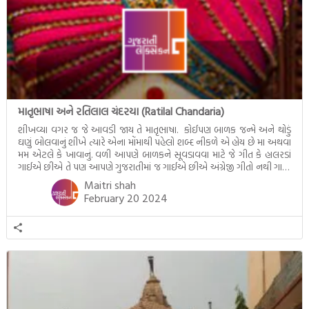
માતૃભાષા અને રતિલાલ ચંદરયા (Ratilal Chandaria)
શીખવ્યા વગર જ જે આવડી જાય તે માતૃભાષા. કોઈપણ બાળક જન્મે અને થોડું
ઘણું બોલવાનું શીખે ત્યારે એના મોંમાથી પહેલો શબ્દ નીકળે એ હોય છે મા અથવા
મમ એટલે કે ખાવાનું. વળી આપણે બાળકને સૂવડાવવા માટે જે ગીત કે હાલરડાં
ગાઈએ છીએ તે પણ આપણે ગુજરાતીમાં જ ગાઈએ છીએ અંગ્રેજી ગીતો નથી ગાતા.
આમ બાળકને […]
Maitri shah
February 20 2024