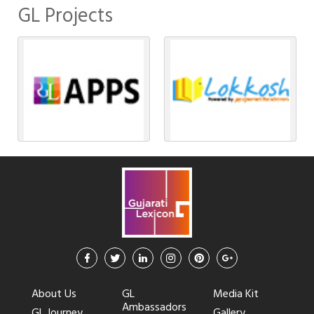
GL Projects
About Us
GL
Media Kit
Ambassadors
GL Journey
Gallery