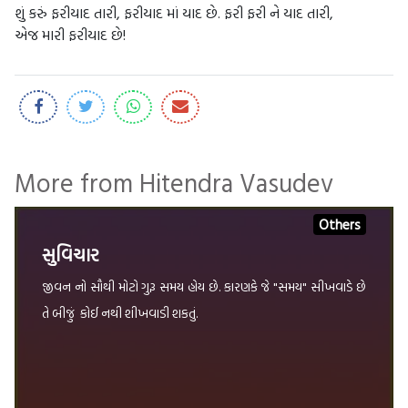
શું કરું ફરીયાદ તારી, ફરીયાદ માં યાદ છે. ફરી ફરી ને યાદ તારી,
એજ મારી ફરીયાદ છે!
More from Hitendra Vasudev
Others
સુવિચાર
જીવન નો સૌથી મોટો ગુરૂ સમય હોય છે. કારણકે જે "સમય" સીખવાડે છે
તે બીજું કોઈ નથી શીખવાડી શકતું.