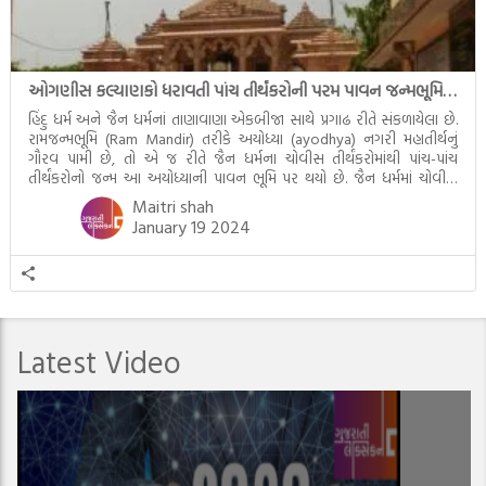
ઓગણીસ કલ્યાણકો ધરાવતી પાંચ તીર્થંકરોની પરમ પાવન જન્મભૂમિ – અયોધ્યા (Ayodhya)
હિંદુ ધર્મ અને જૈન ધર્મનાં તાણાવાણા એકબીજા સાથે પ્રગાઢ રીતે સંકળાયેલા છે.
રામજન્મભૂમિ (Ram Mandir) તરીકે અયોધ્યા (ayodhya) નગરી મહાતીર્થનું
ગૌરવ પામી છે, તો એ જ રીતે જૈન ધર્મના ચોવીસ તીર્થંકરોમાંથી પાંચ-પાંચ
તીર્થંકરોનો જન્મ આ અયોધ્યાની પાવન ભૂમિ પર થયો છે. જૈન ધર્મમાં ચોવીસ
તીર્થંકરોમાંથી પાંચ-પાંચ તીર્થંકરોનાં કલ્યાણકો અહીં આવ્યાં છે. દરેક તીર્થંકરના
Maitri shah
જીવનની ચ્યવન(માતાના […]
January 19 2024
Latest Video