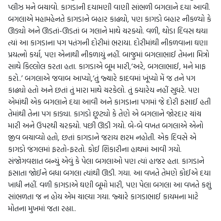
પ્લીઝ મને બચાવો. કાગડાની દયામણી વાણી સાંભળી બગલાને દયા આવી.
બગલાએ મહામહેનતે કાગડાને બહાર કાઢ્યો, પણ કાગડો બહાર નીકળ્યો કે
ઊડ્યો અને ઊડતાં-ઊડતાં બ ગલાને માથે ચરક્યો. વળી, થોડા દિવસ થયા
ત્યાં આ કાગડાના પગ પતંગની દોરીમાં ભરાયા. દોરીમાંથી નીકળવાના ઘણા
પ્રયત્નો કર્યા, પણ એનાથી નીકળાયું નહીં. બાજુમાં બગલાભાઈ તેમના મિત્રો
સાથે કિલ્લોલ કરતા હતા. કાગડાએ બૂમ મારી,‘અરે, બગલાભાઈ, મને માફ
કરો..’ બગલાએ જવાબ આપ્યો,‘તું જ્યારે કાદવમાં ખૂંપ્યો મેં જ તને પગ
કાઢ્યો હતો અને છતાં તું મારા માથે ચરકેલો. તું ક્યારેય નહીં સુધરે. પણ
એમાંથી એક બગલાને દયા આવી અને કાગડાના પગમાં જે દોરી ફસાઈ હતી
તેમાંથી તેના પગ કાડ્યા. કાગડો છૂટ્યો કે તેણે એ બગલાને જોરદાર ચાંચ
મારી અને ઉપરથી ચરક્યો. પછી ઊડી ગયો. બે-બે વખત બગલાએ એનો
જીવ બચાવ્યો હતો, છતાં કાગડાને જરાય શરમ નહોતી. એક દિવસે એ
કાગડો જંગલમાં ફરતો-ફરતો. કોઈ શિકારીના હાથમાં આવી ગયો.
સંજોગવશાત બન્યું એવું કે પેલા બગલાઓ પણ ત્યાં હાજર હતા. કાગડાને
ફસાતા જોઈને બધા બગલા ત્યાંથી ઊડી. ગયા. આ વખતે તેમણે કોઈએ દયા
ખાધી નહીં. વળી કાગડાએ ઘણી બૂમો મારી, પણ પેલા બગલા આ વખતે કશું
સાંભળતા જ ન હોય એમ ચાલ્યા ગયા. જ્યારે કાગડાભાઈ કાયમના માટે
મોતના મુખમાં જતા રહ્યા..