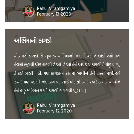
તેણે […]
Rahul Viramgamiya
February 13 2020
અભિમાની કાગડો
એક હતો કાગડો. તે ખૂબ જ અભિમાની. એક દિવસે તે ઊડી રહ્યો હતો
તેવામાં ભૂલથી એક ચકલી ઉડતાં-ઉડતાં તેને અથડાઈ. ચકલીને થોડું વાગ્યું.
તે કંઈ બોલી નહીં, પણ કાગડાએ ક્રોધમાં આવીને તેને ધક્કો માર્યો. હવે
જ્યારે પણ ચકલી એક ડાળ પર સાંજે બેસતી ત્યારે ત્યારે કાગડો આવીને
તેને બહુ જ હેરાન કરતો. ચકલી કાગડાથી ખૂબ […]
Rahul Viramgamiya
February 12 2020