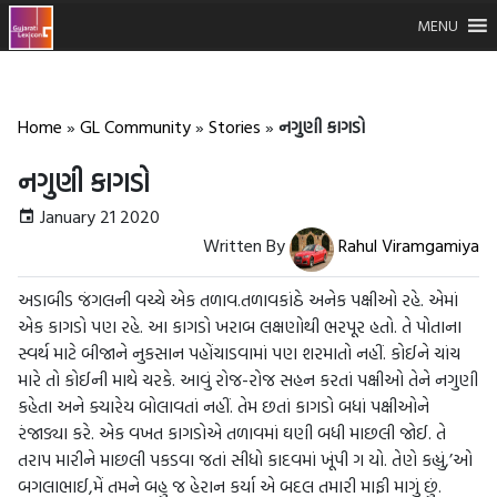
MENU
Home
»
GL Community
»
Stories
»
નગુણી કાગડો
નગુણી કાગડો
January 21 2020
Written By
Rahul Viramgamiya
અડાબીડ જંગલની વચ્ચે એક તળાવ.તળાવકાંઠે અનેક પક્ષીઓ રહે. એમાં
એક કાગડો પણ રહે. આ કાગડો ખરાબ લક્ષણોથી ભરપૂર હતો. તે પોતાના
સ્વર્થ માટે બીજાને નુકસાન પહોંચાડવામાં પણ શરમાતો નહીં. કોઈને ચાંચ
મારે તો કોઈની માથે ચરકે. આવું રોજ-રોજ સહન કરતાં પક્ષીઓ તેને નગુણી
કહેતા અને ક્યારેય બોલાવતાં નહીં. તેમ છતાં કાગડો બધાં પક્ષીઓને
રંજાડ્યા કરે. એક વખત કાગડોએ તળાવમાં ઘણી બધી માછલી જોઈ. તે
તરાપ મારીને માછલી પકડવા જતાં સીધો કાદવમાં ખૂંપી ગ યો. તેણે કહ્યું,’ઓ
બગલાભાઈ,મેં તમને બહુ જ હેરાન કર્યા એ બદલ તમારી માફી માગું છું.