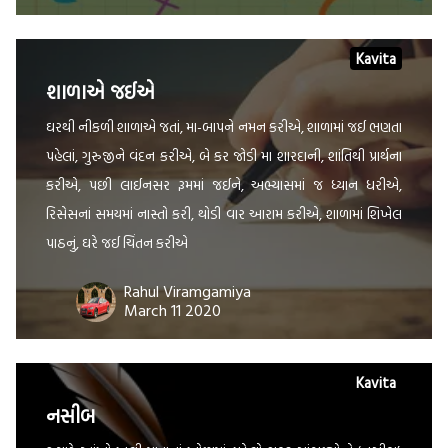
Kavita
શાળાએ જઈએ
ઘરથી નીકળી શાળાએ જતાં, મા-બાપને નમન કરીએ, શાળામાં જઈ ભણતા
પહેલાં, ગુરુજીને વંદન કરીએ, બે કર જોડી મા શારદાની, શાંતિથી પ્રાર્થના
કરીએ, પછી લાઈનસર રૂમમાં જઈને, અભ્યાસમાં જ ધ્યાન ધરીએ,
રિસેસનાં સમયમાં નાસ્તો કરી, થોડી વાર આરામ કરીએ, શાળામાં શિખેલ
પાઠનું, ઘરે જઈ ચિંતન કરીએ
Rahul Viramgamiya
March 11 2020
Kavita
નસીબ