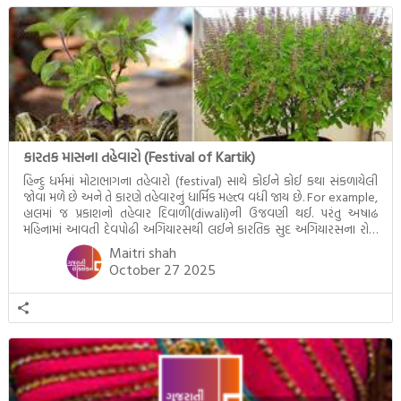
જીવનના અંતિમ દિવસોની યાત્રાનો
પરિપાક જોવા મળે […]
કારતક માસના તહેવારો (Festival of Kartik)
હિન્દુ ધર્મમાં મોટાભાગના તહેવારો (festival) સાથે કોઈને કોઈ કથા સંકળાયેલી
જોવા મળે છે અને તે કારણે તહેવારનું ધાર્મિક મહત્ત્વ વધી જાય છે. For example,
હાલમાં જ પ્રકાશનો તહેવાર દિવાળી(diwali)ની ઉજવણી થઈ. પરંતુ અષાઢ
મહિનામાં આવતી દેવપોઢી અગિયારસથી લઈને કારતિક સુદ અગિયારસના રોજ
આવતી દેવ ઊઠી અગિયારસ વચ્ચે મોટેભાગે યજ્ઞોપવીત સંસ્કાર, લગ્ન,
Maitri shah
દીક્ષાગ્રહણ, યજ્ઞ, ગૃહપ્રવેશ જેવા […]
October 27 2025