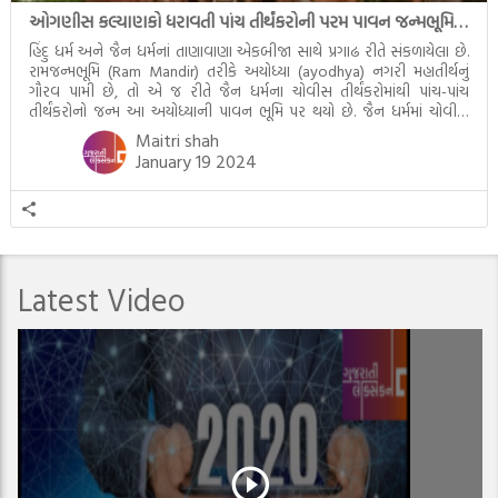
ઓગણીસ કલ્યાણકો ધરાવતી પાંચ તીર્થંકરોની પરમ પાવન જન્મભૂમિ – અયોધ્યા (Ayodhya)
હિંદુ ધર્મ અને જૈન ધર્મનાં તાણાવાણા એકબીજા સાથે પ્રગાઢ રીતે સંકળાયેલા છે.
રામજન્મભૂમિ (Ram Mandir) તરીકે અયોધ્યા (ayodhya) નગરી મહાતીર્થનું
ગૌરવ પામી છે, તો એ જ રીતે જૈન ધર્મના ચોવીસ તીર્થંકરોમાંથી પાંચ-પાંચ
તીર્થંકરોનો જન્મ આ અયોધ્યાની પાવન ભૂમિ પર થયો છે. જૈન ધર્મમાં ચોવીસ
તીર્થંકરોમાંથી પાંચ-પાંચ તીર્થંકરોનાં કલ્યાણકો અહીં આવ્યાં છે. દરેક તીર્થંકરના
Maitri shah
જીવનની ચ્યવન(માતાના […]
January 19 2024
Latest Video