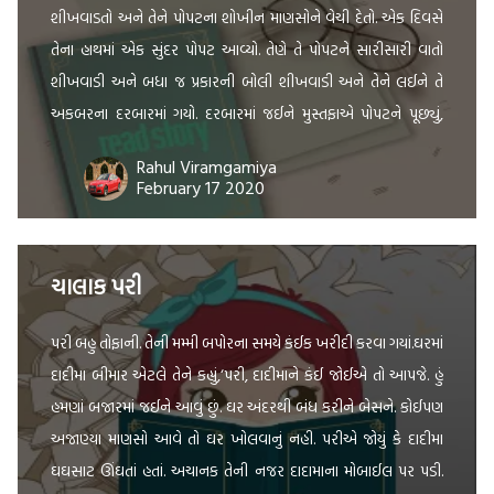
શીખવાડતો અને તેને પોપટના શોખીન માણસોને વેચી દેતો. એક દિવસે
તેના હાથમાં એક સુંદર પોપટ આવ્યો. તેણે તે પોપટને સારીસારી વાતો
શીખવાડી અને બધા જ પ્રકારની બોલી શીખવાડી અને તેને લઈને તે
અકબરના દરબારમાં ગયો. દરબારમાં જઈને મુસ્તફાએ પોપટને પૂછ્યું,
બોલ, આ કોના દરબાર […]
Rahul Viramgamiya
February 17 2020
ચાલાક પરી
પરી બહુ તોફાની. તેની મમ્મી બપોરના સમયે કંઈક ખરીદી કરવા ગયાં.ઘરમાં
દાદીમા બીમાર એટલે તેને કહ્યું,‘પરી, દાદીમાને કંઈ જોઈએ તો આપજે. હું
હમણાં બજારમાં જઈને આવું છું. ઘર અંદરથી બંધ કરીને બેસને. કોઈપણ
અજાણ્યા માણસો આવે તો ઘર ખોલવાનું નહી. પરીએ જોયું કે દાદીમા
ઘઘસાટ ઊંઘતાં હતાં. અચાનક તેની નજર દાદામાના મોબાઈલ પર પડી.