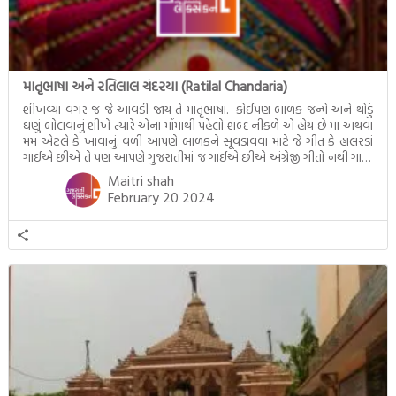
માતૃભાષા અને રતિલાલ ચંદરયા (Ratilal Chandaria)
શીખવ્યા વગર જ જે આવડી જાય તે માતૃભાષા. કોઈપણ બાળક જન્મે અને થોડું
ઘણું બોલવાનું શીખે ત્યારે એના મોંમાથી પહેલો શબ્દ નીકળે એ હોય છે મા અથવા
મમ એટલે કે ખાવાનું. વળી આપણે બાળકને સૂવડાવવા માટે જે ગીત કે હાલરડાં
ગાઈએ છીએ તે પણ આપણે ગુજરાતીમાં જ ગાઈએ છીએ અંગ્રેજી ગીતો નથી ગાતા.
આમ બાળકને […]
Maitri shah
February 20 2024