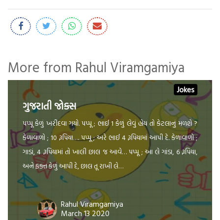
More from Rahul Viramgamiya
Jokes
ગુજરાતી જોક્સ
પપ્પૂ કેળું ખરીદવા ગયો. પપ્પૂ ; ભાઈ 1 કેળું લેવું હોય તો કેટલાનું મળશે ?
કેળાવાળો ; 10 રૂપિયા…. પપ્પૂ ; અરે ભાઈ 4 રૂપિયામાં આપી દે. કેળાવાળો ;
ગાડાં, 4 રૂપિયામાં તો ખાલી છાલ જ આવે… પપ્પૂ ; આ લે ગાંડા, 6 રૂપિયા,
અને ફક્ત કેળું આપી દે, છાલ તૂ રાખી લે…
Rahul Viramgamiya
March 13 2020