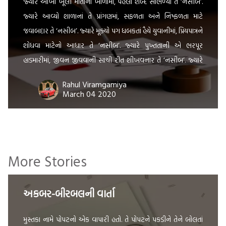
જ્યારે આંખો ખૂલી માતાનાં ખોળામાં, પહેલો શબ્દ સાંભળ્યો તે ‘નસીબ’.
જ્યારે આવ્યો શાળાનાં તે પ્રાંગણમાં, સફળતા અને નિષ્ફળતા માટે
જવાબદાર તે ‘નસીબ’. જ્યારે મૂક્યો પગ ધબકતાં હૈયે યુવાનીમાં, પ્રિયપાત્રને
શોધવા માટેનો આધાર તે ‘નસીબ’. જ્યારે પુખ્તતાની એ ભરપૂર
હાડમારીમાં, જીવન જીવવાની સાચી રીત શીખવનાર તે ‘નસીબ’. જ્યારે
વૃદ્ધાવસ્થાની એ લાચાર આંખોમાં, કોઈ એક આશા સાથે […]
Rahul Viramgamiya
March 04 2020
More Stories
અકબર-બીરબલની વાર્તા
મુસ્તકા નામે પોપટનો એક વાપારી હતો. તે પોપટને પકડીને તેને બોલતાં