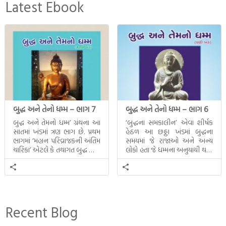
Latest Ebook
બુદ્ધ અને તેનો ધમ્મ – ભાગ 7
બુદ્ધ અને તેનો ધમ્મ – ભાગ 6
બુદ્ધ અને તેમનો ધમ્મ’ ગ્રંથના આ
‘બુદ્ધના સમકાલીન’ એવા શીર્ષક
સાતમાં ખંડમાં ત્રણ ભાગ છે. પ્રથમ
હેઠળ આ છઠ્ઠા ખંડમાં બુદ્ધના
ભાગમાં ‘મહાન પરિવ્રાજકની અંતિમ
સમયમાં જે રાજાઓ અને અન્ય
ચારિકા’ એટલે કે તથાગત બુદ્ધ સાથે
લોકો હતા જે ધમ્મના અનુયાયી થયા.
સતત પરિભ્રમણ કરતા સહચારીઓ
તેમનો અને બુદ્ધ વચ્ચે થયેલો
સાથે ફરી એકવારની
સત્સંગ વીશે જાણકારી મળે છે.
મુલાકાત, બીજા ભાગમાં તથાગતે
વૈશાલીથી વિદાય લીધી તે
અને ત્રીજા ભાગમાં તથાગતે
બનાવેલા ધમ્મને જ પોતાના
Recent Blog
ઉત્તરાધિકારી તરીકે સ્થાપે છે તે
દૃશ્યો અંકિત થયાં છે. ટૂંકમાં બુદ્ધનાં