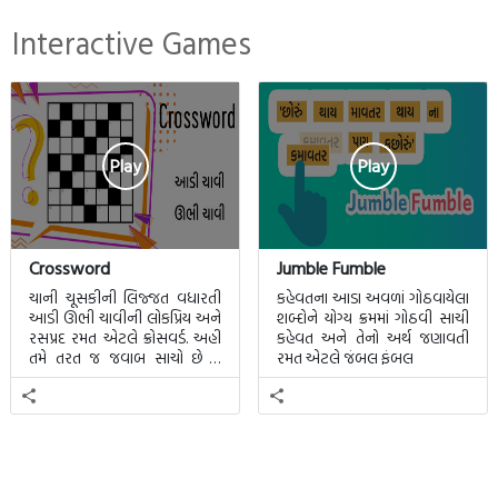
Interactive Games
Play
Play
Crossword
Jumble Fumble
ચાની ચૂસકીની લિજ્જત વધારતી
કહેવતના આડા અવળાં ગોઠવાયેલા
આડી ઊભી ચાવીની લોકપ્રિય અને
શબ્દોને યોગ્ય ક્રમમાં ગોઠવી સાચી
રસપ્રદ રમત એટલે ક્રોસવર્ડ. અહીં
કહેવત અને તેનો અર્થ જણાવતી
તમે તરત જ જવાબ સાચો છે કે
રમત એટલે જંબલ ફંબલ
ખોટો તે જાણી શકાશે.