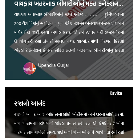
વાયફાય ખતરનાક બીમારીઓનું મફત કનેક્શન………
વાયફાય ખતરનાક બીમારીઓનું મફત કનેક્શન……… – દુનિયાભરના
200 વૈજ્ઞાનિકોનું સંશોધન – યુનાઈટેડ નેશન્સ એનવાયરમેન્ટલ પ્રોગ્રામને
માર્ગદર્શિકા જારી કરવા અપીલ કરાઇ જો તમે Wi-Fi થકી ઇન્ટરનેટનો
ઉપયોગ કરી રહ્યાં હોય તો સાવધાન થઇ જાઓ. તેમાંથી નિકળતા કિરણો
એટલે રેડિએશન કેન્સર સહિત ડઝનો ખતરનાક બીમારીઓનું કારણ
બની રહ્યું છે. દુનિયાભરના 200થી વધારે વૈજ્ઞાનિકોએ સંશોધનમાં દાવો
Upendra Gurjar
કર્યો […]
Kavita
રજાનો આનંદ
રજાનો આનંદ આજે ઓફીસના લોકો ઓફીસમાં અને ઘરના લોકો ઘરમાં,
મન ને કામમાં પરોવવાનો જટિલ પ્રયાસ કરી રહ્યા છે, કેમકે, રજાઓમાં
પરિવાર સાથે ગાળેલો સમય, યાદો બની ને આંખો સામે આજે પણ રમી રહ્યો