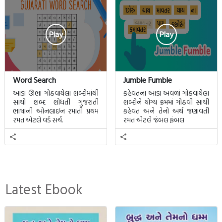
Play
Play
Word Search
Jumble Fumble
આડા ઊભાં ગોઠવાયેલા શબ્દોમાંથી
કહેવતના આડા અવળાં ગોઠવાયેલા
સાચો શબ્દ શોધતી ગુજરાતી
શબ્દોને યોગ્ય ક્રમમાં ગોઠવી સાચી
ભાષાની ઓનલાઇન રમાતી પ્રથમ
કહેવત અને તેનો અર્થ જણાવતી
રમત એટલે વર્ડ સર્ચ.
રમત એટલે જંબલ ફંબલ
Latest Ebook