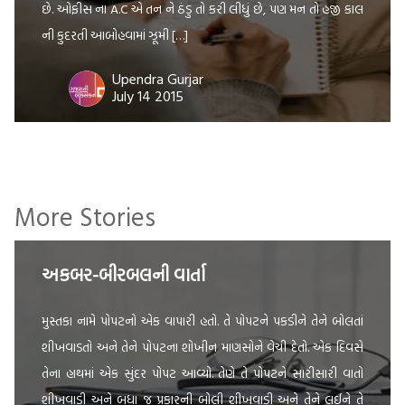
છે. ઓફીસ ના A.C એ તન ને ઠંડુ તો કરી લીધું છે, પણ મન તો હજી કાલ
ની કુદરતી આબોહવામાં ઝૂમી […]
Upendra Gurjar
July 14 2015
More Stories
અકબર-બીરબલની વાર્તા
મુસ્તકા નામે પોપટનો એક વાપારી હતો. તે પોપટને પકડીને તેને બોલતાં
શીખવાડતો અને તેને પોપટના શોખીન માણસોને વેચી દેતો. એક દિવસે
તેના હાથમાં એક સુંદર પોપટ આવ્યો. તેણે તે પોપટને સારીસારી વાતો
શીખવાડી અને બધા જ પ્રકારની બોલી શીખવાડી અને તેને લઈને તે