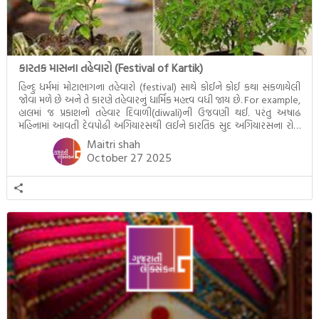
કારતક માસના તહેવારો (Festival of Kartik)
હિન્દુ ધર્મમાં મોટાભાગના તહેવારો (festival) સાથે કોઈને કોઈ કથા સંકળાયેલી
જોવા મળે છે અને તે કારણે તહેવારનું ધાર્મિક મહત્ત્વ વધી જાય છે. For example,
હાલમાં જ પ્રકાશનો તહેવાર દિવાળી(diwali)ની ઉજવણી થઈ. પરંતુ અષાઢ
મહિનામાં આવતી દેવપોઢી અગિયારસથી લઈને કારતિક સુદ અગિયારસના રોજ
આવતી દેવ ઊઠી અગિયારસ વચ્ચે મોટેભાગે યજ્ઞોપવીત સંસ્કાર, લગ્ન,
Maitri shah
દીક્ષાગ્રહણ, યજ્ઞ, ગૃહપ્રવેશ જેવા […]
October 27 2025