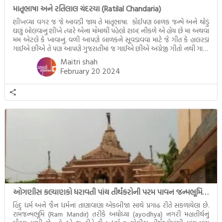
માતૃભાષા અને રતિલાલ ચંદરયા (Ratilal Chandaria)
શીખવ્યા વગર જ જે આવડી જાય તે માતૃભાષા. કોઈપણ બાળક જન્મે અને થોડું
ઘણું બોલવાનું શીખે ત્યારે એના મોંમાથી પહેલો શબ્દ નીકળે એ હોય છે મા અથવા
મમ એટલે કે ખાવાનું. વળી આપણે બાળકને સૂવડાવવા માટે જે ગીત કે હાલરડાં
ગાઈએ છીએ તે પણ આપણે ગુજરાતીમાં જ ગાઈએ છીએ અંગ્રેજી ગીતો નથી ગાતા.
આમ બાળકને […]
Maitri shah
February 20 2024
ઓગણીસ કલ્યાણકો ધરાવતી પાંચ તીર્થંકરોની પરમ પાવન જન્મભૂમિ – અયોધ્યા (Ayodhya)
હિંદુ ધર્મ અને જૈન ધર્મનાં તાણાવાણા એકબીજા સાથે પ્રગાઢ રીતે સંકળાયેલા છે.
રામજન્મભૂમિ (Ram Mandir) તરીકે અયોધ્યા (ayodhya) નગરી મહાતીર્થનું