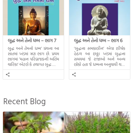
બુદ્ધ અને તેનો ધમ્મ – ભાગ 7
બુદ્ધ અને તેનો ધમ્મ – ભાગ 6
બુદ્ધ અને તેમનો ધમ્મ’ ગ્રંથના આ
‘બુદ્ધના સમકાલીન’ એવા શીર્ષક
સાતમાં ખંડમાં ત્રણ ભાગ છે. પ્રથમ
હેઠળ આ છઠ્ઠા ખંડમાં બુદ્ધના
ભાગમાં ‘મહાન પરિવ્રાજકની અંતિમ
સમયમાં જે રાજાઓ અને અન્ય
ચારિકા’ એટલે કે તથાગત બુદ્ધ સાથે
લોકો હતા જે ધમ્મના અનુયાયી થયા.
સતત પરિભ્રમણ કરતા સહચારીઓ
તેમનો અને બુદ્ધ વચ્ચે થયેલો
સાથે ફરી એકવારની
સત્સંગ વીશે જાણકારી મળે છે.
મુલાકાત, બીજા ભાગમાં તથાગતે
વૈશાલીથી વિદાય લીધી તે
અને ત્રીજા ભાગમાં તથાગતે
બનાવેલા ધમ્મને જ પોતાના
Recent Blog
ઉત્તરાધિકારી તરીકે સ્થાપે છે તે
દૃશ્યો અંકિત થયાં છે. ટૂંકમાં બુદ્ધનાં
જીવનના અંતિમ દિવસોની યાત્રાનો
પરિપાક જોવા મળે […]