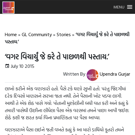
MENU
Home
»
GL Community
»
Stories
»
‘વગર વિચાર્યું જે કરે તે પાછળથી
પસ્તાય.’
‘વગર વિચાર્યું જે કરે તે પાછળથી પસ્તાય.’
July 10 2015
Written By
Upendra Gurjar
લાખો કરીને એક વણઝારો હતો. પૈસે ટકે ઘણો સુખી હતો. પરંતુ જિંદગીમાં
દરેક દિવસો માણસને સરખા જતા નથી. તેને પૈસાની ખોટ પડવા લાગી.
આથી તે એક શેઠ પાસે ગયો. પોતાની મુશ્કેલીની બધી વાત કરી અને કહ્યું કે
તમારી પાસેથી ઉછીના લીધેલા પૈસા એક વરસમાં તમને પાછા આપી જઈશ.
શેઠે કશી જ શરત કર્યા વિના પ્રમાણિકતા પર પૈસા આપ્યા.
વણઝારાએ પૈસા લઈને જતી વખતે કહ્યું કે આ મારો ડાઘિયો કૂતરો તમને