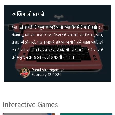
અભિમાની કાગડો
એક હતો કાગડો. તે ખૂબ જ અભિમાની. એક દિવસે તે ઊડી રહ્યો હતો
તેવામાં ભૂલથી એક ચકલી ઉડતાં-ઉડતાં તેને અથડાઈ. ચકલીને થોડું વાગ્યું.
તે કંઈ બોલી નહીં, પણ કાગડાએ ક્રોધમાં આવીને તેને ધક્કો માર્યો. હવે
જ્યારે પણ ચકલી એક ડાળ પર સાંજે બેસતી ત્યારે ત્યારે કાગડો આવીને
તેને બહુ જ હેરાન કરતો. ચકલી કાગડાથી ખૂબ […]
Rahul Viramgamiya
February 12 2020
Interactive Games