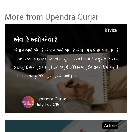
More from Upendra Gurjar
Kavita
એવા રે અમો એવા રે
એવા રે અમો એવા રે એવા રે અમો એવા રે એવા તમે કહો છો વળી તેવા રે
ભક્તિ કરતાં જો ભ્રષ્ટ કહેશો તો કરશું દામોદરની સેવા રે જેનું મન જે સાથે
બંધાણું પહેલું હતું ઘર રાતું રે હવે થયું છે હરિરસ માતું ઘેર ઘેર હીંડે છે ગાતું રે
સઘળા સાથમાં હું એક ભૂંડો ભૂંડાથી વળી […]
Upendra Gurjar
July 15 2015
Article