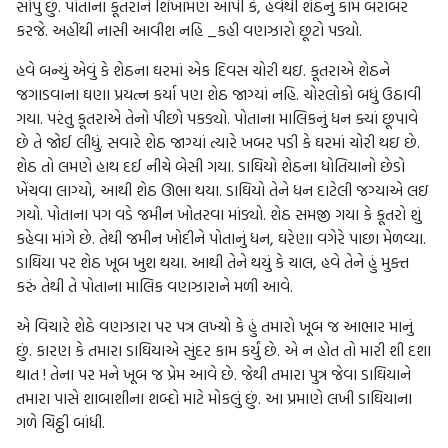
સોંપું છું. પોતાના કૂતરાને શિખામણ આપી કે, હવેથી શેઠનું કામ બરાબર
કરજે. અહીંથી નાસી આવીશ નહિ _કહી વણઝારો છૂટો પડ્યો.
હવે બન્યું એવું કે શેઠના ઘરમાં એક દિવસ ચોરી થઇ. કૂતરાએ શેઠને
જગાડવાના ઘણા પ્રયત્ન કર્યા પણ શેઠ જાગ્યાં નહિ. ચોરલોકો બધું ઉઠાવી
ગયા. પરંતુ કૂતરાએ તેનો પીછો પકડ્યો. પોતાના માલિકનું ધન ક્યાં છૂપાવે
છે તે જોઈ લીધું. સવારે શેઠ જાગ્યાં ત્યારે ખબર પડી કે ઘરમાં ચોરી થઇ છે.
શેઠ તો લમણે હાથ દઈ નીચે બેસી ગયા. ડાઘિયો શેઠના ધોતિયાનો છેડો
ખેંચવા લાગ્યો, આથી શેઠ ઊભા થયા. ડાઘિયો તેને ધન દાટેલી જગ્યાએ લઇ
ગયો. પોતાના પગ વડે જમીન ખોતરવા માંડ્યો. શેઠ સમજી ગયા કે કૂતરો શું
કહેવા માંગે છે. તેથી જમીન ખોદીને પોતાનું ધન, ઘરેણા વગેરે પાછા મેળવ્યા.
ડાઘિયા પર શેઠ ખૂબ ખુશ થયા. આથી તેને થયું કે ચાલ, હવે તેને હું મુક્ત
કરું તેથી તે પોતાના માલિક વણઝારાને મળી આવે.
એ વિચારે શેઠે વણઝારા પર પત્ર લખ્યો કે હું તમારો ખૂબ જ આભાર માનું
છું. કારણ કે તમારા ડાઘિયાએ સુંદર કામ કર્યું છે. એ ન હોત તો મારી શી દશા
થાત ! તેના પર મને ખૂબ જ પ્રેમ આવે છે. જેથી તમારા પુત્ર જેવા ડાઘિયાને
તમારા પાસે શાબાશીના શબ્દો માટે મોકલું છું. આ પ્રમાણે લખી ડાઘિયાના
ગળે ચિઠ્ઠી બાંધી.