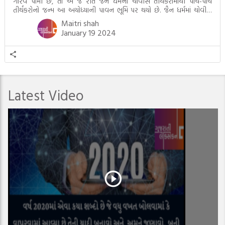
ગૌરવ પામી છે, તો એ જ રીતે જૈન ધર્મના ચોવીસ તીર્થંકરોમાંથી પાંચ-પાંચ
તીર્થંકરોનો જન્મ આ અયોધ્યાની પાવન ભૂમિ પર થયો છે. જૈન ધર્મમાં ચોવીસ
તીર્થંકરોમાંથી પાંચ-પાંચ તીર્થંકરોનાં કલ્યાણકો અહીં આવ્યાં છે. દરેક તીર્થંકરના
Maitri shah
જીવનની ચ્યવન(માતાના […]
January 19 2024
Latest Video