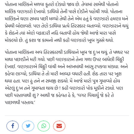
પોતાના માલિકને મળવા કૂતરો દોડ્યો જાય છે. તેવામાં સામેથી પોતાનો
માલિક વણઝારો દેખાયો. ડાઘિયો તેની પાસે દોડીને પહોંચી ગયો. પોતાના
માલિકને ઘણા સમય પછી મળ્યો તેથી તેને એમ હતું કે વણઝારો હમણા મને
પ્રેમથી બોલાવશે. પણ તેણે ડાઘિયા પ્રત્યે તિરસ્કાર બતાવ્યો. વણઝારાને થયું
કે શેઠને ત્યાં એણે વફાદારી નહિ બતાવી હોય જેથી આજે મારા પાસે
મોકલ્યો છે. તું કશા જ કામનો નથી કહી વણઝારો ખૂબ ગુસ્સે થયો.
પોતાના માલિકના અવ તિરસ્કારથી ડાઘિયાને ખૂબ જ દુ:ખ થયું. તે પથ્થર પર
માથા પછાડીને મરી ગયો. પછી વણઝારાને તેના ગળા ઉપર બાંધેલી ચિઠ્ઠી
દેખાઈ. વણઝારાએ ચિઠ્ઠી વાંચી અને આંખમાંથી આંસુ ટપકવા માંડ્યા. અને
કહેવા લાગ્યો, ડાઘિયા તે તો મારી આબરૂ વધારી હતી. શેઠ તારા પર ખુશ
થયા હતા. પણ હું તને ન સમજી શક્યો. મેં આજે મારો પુત્ર ગુમાવ્યો હોય
એટલું દુ:ખ તને ગુમાવતા થાય છે ! કહી વણઝારો પોક મૂકીને રડ્યો. પણ
પછી પસ્તાવાથી શું ? આથી જ કહેવત હે કે, ‘વગર વિચાર્યું જે કરે તે
પાછળથી પસ્તાય.’