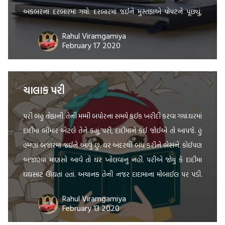
અકબરના દરબારમાં ગયો. દરબારમાં જઈને મુસ્તફાએ પોપટને પૂછ્યું,
બોલ, આ કોના દરબાર […]
Rahul Viramgamiya
February 17 2020
ચાલાક પરી
પરી બહુ તોફાની. તેની મમ્મી બપોરના સમયે કંઈક ખરીદી કરવા ગયાં.ઘરમાં
દાદીમા બીમાર એટલે તેને કહ્યું,‘પરી, દાદીમાને કંઈ જોઈએ તો આપજે. હું
હમણાં બજારમાં જઈને આવું છું. ઘર અંદરથી બંધ કરીને બેસને. કોઈપણ
અજાણ્યા માણસો આવે તો ઘર ખોલવાનું નહી. પરીએ જોયું કે દાદીમા
ઘઘસાટ ઊંઘતાં હતાં. અચાનક તેની નજર દાદામાના મોબાઈલ પર પડી.
તેણે […]
Rahul Viramgamiya
February 13 2020