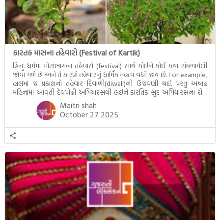
કારતક માસના તહેવારો (Festival of Kartik)
હિન્દુ ધર્મમાં મોટાભાગના તહેવારો (festival) સાથે કોઈને કોઈ કથા સંકળાયેલી
જોવા મળે છે અને તે કારણે તહેવારનું ધાર્મિક મહત્ત્વ વધી જાય છે. For example,
હાલમાં જ પ્રકાશનો તહેવાર દિવાળી(diwali)ની ઉજવણી થઈ. પરંતુ અષાઢ
મહિનામાં આવતી દેવપોઢી અગિયારસથી લઈને કારતિક સુદ અગિયારસના રોજ
આવતી દેવ ઊઠી અગિયારસ વચ્ચે મોટેભાગે યજ્ઞોપવીત સંસ્કાર, લગ્ન,
Maitri shah
દીક્ષાગ્રહણ, યજ્ઞ, ગૃહપ્રવેશ જેવા […]
October 27 2025