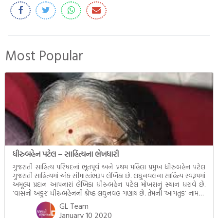
Most Popular
ધીરુબહેન પટેલ – સાહિત્યના ભેખધારી
ગુજરાતી સાહિત્ય પરિષદનાં ભૂતપૂર્વ અને પ્રથમ મહિલા પ્રમુખ ધીરુબહેન પટેલ
ગુજરાતી સાહિત્યમાં એક સીમાસ્તંભરૂપ લેખિકા છે. લઘુનવલના સાહિત્ય સ્વરૂપમાં
અમૂલ્ય પ્રદાન આપનારાં લેખિકા ધીરુબહેન પટેલ મોખરાનું સ્થાન ધરાવે છે.
‘વાંસનો અંકુર’ ધીરુબહેનની શ્રેષ્ઠ લઘુનવલ ગણાય છે. તેમની ‘આગંતુક’ નામની
સર્જનકૃતિ સમસ્યાનવલ છે. ધીરુબહેને નારી હૃદયના ‘વડવાનલ’, ‘હુતાશન’ અને
GL Team
‘આંધળી ગલી’ જેવી કૃતિઓમાં જીવનની વ્યથાનું હૃદયદ્રાવક […]
January 10 2020