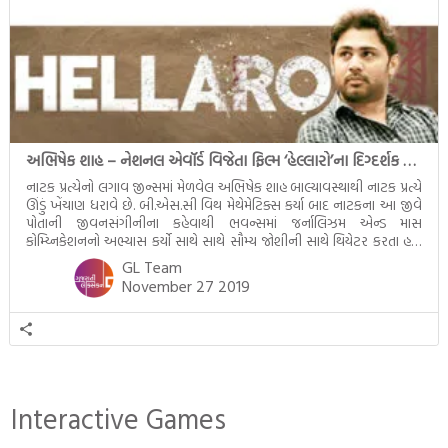
અભિષેક શાહ – નેશનલ એવૉર્ડ વિજેતા ફિલ્મ ‘હેલ્લારો’ના દિગ્દર્શક વિશેની કેટલી જાણી-અજાણી વાતો
નાટક પ્રત્યેનો લગાવ જીન્સમાં મેળવેલ અભિષેક શાહ બાલ્યાવસ્થાથી નાટક પ્રત્યે
ઊંડું ખેંચાણ ધરાવે છે. બી.એસ.સી વિથ મેથેમેટિક્સ કર્યા બાદ નાટકના આ જીવે
પોતાની જીવનસંગીનીના કહેવાથી ભવન્સમાં જર્નાલિઝમ એન્ડ માસ
કોમ્ય્નિકેશનનો અભ્યાસ કર્યો સાથે સાથે સૌમ્ય જોશીની સાથે થિયેટર કરતા હતા
Q. શા માટે પત્રકારત્વ ? પત્રકારત્વ કરી મુખ્ય હેતુ સરકારી નોકરી લઈને ગમતું કામ
GL Team
કરવાનું […]
November 27 2019
Interactive Games