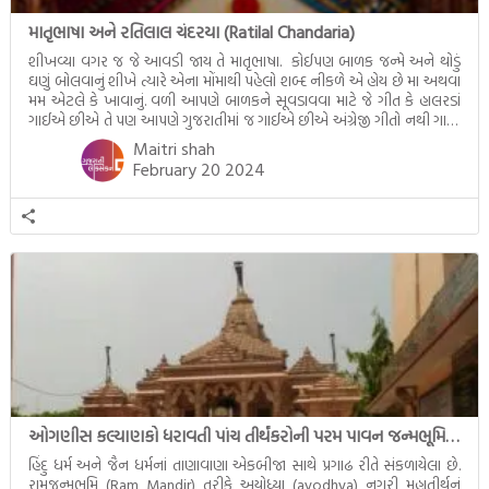
માતૃભાષા અને રતિલાલ ચંદરયા (Ratilal Chandaria)
શીખવ્યા વગર જ જે આવડી જાય તે માતૃભાષા. કોઈપણ બાળક જન્મે અને થોડું
ઘણું બોલવાનું શીખે ત્યારે એના મોંમાથી પહેલો શબ્દ નીકળે એ હોય છે મા અથવા
મમ એટલે કે ખાવાનું. વળી આપણે બાળકને સૂવડાવવા માટે જે ગીત કે હાલરડાં
ગાઈએ છીએ તે પણ આપણે ગુજરાતીમાં જ ગાઈએ છીએ અંગ્રેજી ગીતો નથી ગાતા.
આમ બાળકને […]
Maitri shah
February 20 2024
ઓગણીસ કલ્યાણકો ધરાવતી પાંચ તીર્થંકરોની પરમ પાવન જન્મભૂમિ – અયોધ્યા (Ayodhya)
હિંદુ ધર્મ અને જૈન ધર્મનાં તાણાવાણા એકબીજા સાથે પ્રગાઢ રીતે સંકળાયેલા છે.
રામજન્મભૂમિ (Ram Mandir) તરીકે અયોધ્યા (ayodhya) નગરી મહાતીર્થનું