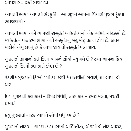
અણસાર – વર્ષા અડાલજા
આપણી ભાષાઃ આપણી સંસ્કૃતિ – આ સૂત્રને આપના વિચારો મુજબ ટૂંકમાં
સમજાવશો ?
આપણી ભાષા અને આપણી સંસ્કૃતિ વ્યક્તિત્વનો એક અભિન્ન હિસ્સો છે.
વ્યક્તિત્વ ઘડતરમાં ભાષા અને સંસ્કૃતિનું બહુ મોટું પ્રદાન હોય છે. ફાધર
વાલેસે એવું લખ્યું છે કે ભાષા જાય તો સંસ્કૃતિ પણ જાય.
ગુજરાતી ભાષાની કઈ ફિલ્મ આપને સૌથી વધુ ગમે છે ? તથા આપના પ્રિય
ગુજરાતી ફિલ્મી કલાકારો કોણ છે ?
કેટલીક ગુજરાતી ફિલ્મો ગમી છે. જેવી કે માનવીની ભવાઈ, મા-બાપ , બે
યાર
પ્રિય ગુજરાતી કલાકારો – ઉપેદ્ર ત્રિવેદી, હાસ્યકાર – રમેશ મહેતા, મંજરી
દેસાઈ
કયું ગુજરાતી નાટક આપને સૌથી વધુ ગમે છે ?
ગુજરાતી નાટક – શારદા (પદમારાણી અભિનીત), એકસો બે નોટ આઉટ,