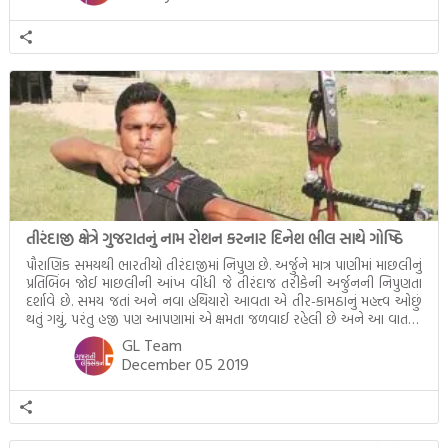
તીરંદાજી ક્ષેત્રે ગુજરાતનું નામ રોશન કરનાર દિનેશ ભીલ સાથે ગોષ્ઠિ
પૌરાણિક સમયથી ભારતીયો તીરંદાજીમાં નિપુણ છે. અર્જુને માત્ર પાણીમાં માછલીનું
પ્રતિબિંબ જોઈ માછલીની આંખ વીંધી જે તીરંદાજ તરીકેની અર્જુનની નિપુણતા
દર્શાવે છે. સમય જતાં અને નવા હથિયારો આવતા એ તીર-કામઠાનું મહત્ત્વ ઓછું
થતું ગયું, પરંતુ હજી પણ આપણામાં એ ક્ષમતા જળવાઈ રહેલી છે અને આ વાતની
સાક્ષી પૂરે છે આપણા ગુજરાતના જાણીતા તીરંદાજ દિનેશભાઈ ભીલ. દક્ષિણ […]
GL Team
December 05 2019