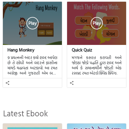
Play
Play
Hang Monkey
Quick Quiz
9 પ્રયત્નની અંદર કયો શબ્દ આપેલ
મગજને કસરત કરાવતી અને
છે તે શોધી અને બંદરને ફાંસીના
જોડકાં જોડો પદ્ધતિ દ્વારા શબ્દ અને
માંચડે ચઢાવતાં અટકાવો. આ રમત
અર્થ કે સમાનાર્થીને જોડતી એક
અંગ્રેજી અને ગુજરાતી એમ બન્ને
રસપ્રદ રમત એટલે ક્વિક ક્વિઝ.
ભાષા માટે રમી શકાશે.
Latest Ebook