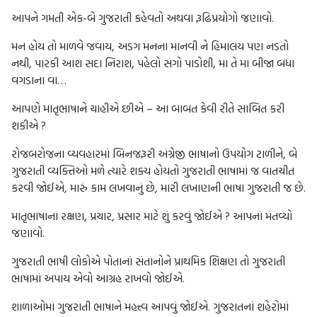
આપને ગમતી એક-બે ગુજરાતી કહેવતો અથવા રૂઢિપ્રયોગો જણાવો.
મન હોય તો માળવે જવાય, અડગ મનના માનવી ને હિમાલય પણ નડતો
નથી, પારકી આશ સદા નિરાશ, પહેલો સગો પાડોશી, મા તે મા બીજા બધા
વગડાના વા…
આપણે માતૃભાષાને ચાહીએ છીએ – આ બાબત કેવી રીતે સાબિત કરી
શકીએ ?
રોજબરોજના વ્યવહારમાં બિનજરૂરી અંગ્રેજી ભાષાનો ઉપયોગ ટાળીને, બે
ગુજરાતી વ્યક્તિઓ મળે ત્યારે શક્ય હોયતો ગુજરાતી ભાષામાં જ વાતચીત
કરવી જોઈએ, મારું કામ લખવાનું છે, મારી લખાણની ભાષા ગુજરાતી જ છે.
માતૃભાષાના રક્ષણ, પ્રચાર, પ્રસાર માટે શું કરવું જોઈએ ? આપનાં મંતવ્યો
જણાવો.
ગુજરાતી ભાષી લોકોએ પોતાનાં સંતાનોને પ્રાથમિક શિક્ષણ તો ગુજરાતી
ભાષામાં અપાય એવો આગ્રહ રાખવો જોઈએ.
શાળાઓમાં ગુજરાતી ભાષાને મહત્ત્વ આપવું જોઈએ. ગુજરાતનાં શહેરોમાં