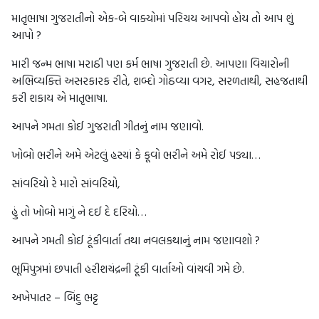
માતૃભાષા ગુજરાતીનો એક-બે વાક્યોમાં પરિચય આપવો હોય તો આપ શું
આપો ?
મારી જન્મ ભાષા મરાઠી પણ કર્મ ભાષા ગુજરાતી છે. આપણા વિચારોની
અભિવ્યક્તિ અસરકારક રીતે, શબ્દો ગોઠવ્યા વગર, સરળતાથી, સહજતાથી
કરી શકાય એ માતૃભાષા.
આપને ગમતા કોઈ ગુજરાતી ગીતનું નામ જણાવો.
ખોબો ભરીને અમે એટલું હસ્યાં કે કૂવો ભરીને અમે રોઈ પડ્યા…
સાંવરિયો રે મારો સાંવરિયો,
હું તો ખોબો માગું ને દઈ દે દરિયો…
આપને ગમતી કોઈ ટૂંકીવાર્તા તથા નવલકથાનું નામ જણાવશો ?
ભૂમિપુત્રમાં છપાતી હરીશચંદ્રની ટૂંકી વાર્તાઓ વાંચવી ગમે છે.
અખેપાતર – બિંદુ ભટ્ટ