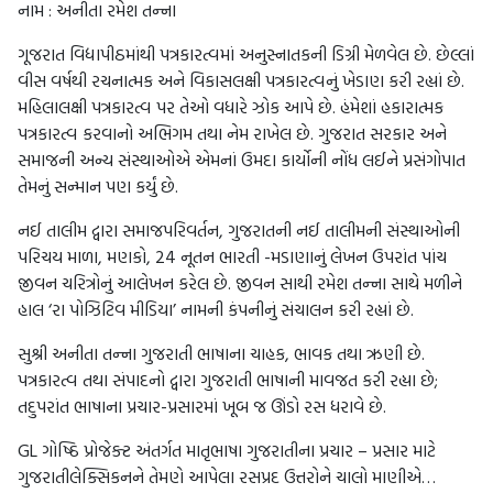
નામ : અનીતા રમેશ તન્ના
ગૂજરાત વિદ્યાપીઠમાંથી પત્રકારત્વમાં અનુસ્નાતકની ડિગ્રી મેળવેલ છે. છેલ્લાં
વીસ વર્ષથી રચનાત્મક અને વિકાસલક્ષી પત્રકારત્વનું ખેડાણ કરી રહ્યાં છે.
મહિલાલક્ષી પત્રકારત્વ પર તેઓ વધારે ઝોક આપે છે. હંમેશાં હકારાત્મક
પત્રકારત્વ કરવાનો અભિગમ તથા નેમ રાખેલ છે. ગુજરાત સરકાર અને
સમાજની અન્ય સંસ્થાઓએ એમનાં ઉમદા કાર્યોની નોંધ લઈને પ્રસંગોપાત
તેમનું સન્માન પણ કર્યું છે.
નઈ તાલીમ દ્વારા સમાજપરિવર્તન, ગુજરાતની નઈ તાલીમની સંસ્થાઓની
પરિચય માળા, મણકો, 24 નૂતન ભારતી -મડાણાનું લેખન ઉપરાંત પાંચ
જીવન ચરિત્રોનું આલેખન કરેલ છે. જીવન સાથી રમેશ તન્ના સાથે મળીને
હાલ ‘રા પોઝિટિવ મીડિયા’ નામની કંપનીનું સંચાલન કરી રહ્યાં છે.
સુશ્રી અનીતા તન્ના ગુજરાતી ભાષાના ચાહક, ભાવક તથા ઋણી છે.
પત્રકારત્વ તથા સંપાદનો દ્વારા ગુજરાતી ભાષાની માવજત કરી રહ્યા છે;
તદુપરાંત ભાષાના પ્રચાર-પ્રસારમાં ખૂબ જ ઊંડો રસ ધરાવે છે.
GL ગોષ્ઠિ પ્રોજેક્ટ અંતર્ગત માતૃભાષા ગુજરાતીના પ્રચાર – પ્રસાર માટે
ગુજરાતીલેક્સિકનને તેમણે આપેલા રસપ્રદ ઉત્તરોને ચાલો માણીએ…