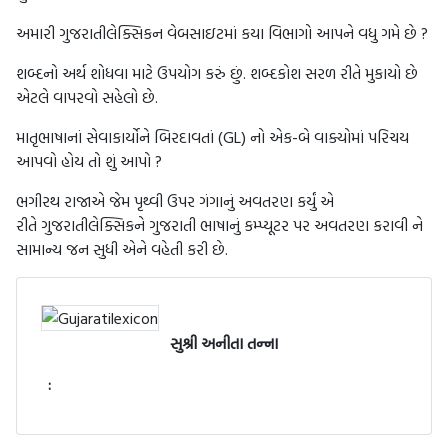
અમારી ગુજરાતીલેક્સિકન વેબસાઇટમાં કયા વિભાગો આપને વધુ ગમે છે ?
શબ્દનો અર્થ શોધવા માટે ઉપયોગ કરું છું. શબ્દકોશ સરળ રીતે મુકાયો છે
એટલે વાપરવો સહેલો છે.
માતૃભાષાનાં સેવાકાર્યોને બિરદાવતાં (GL) નો એક-બે વાક્યોમાં પરિચય
આપવો હોય તો શું આપો ?
ભગીરથ રાજાએ જેમ પૃથ્વી ઉપર ગંગાનું અવતરણ કર્યું એ
રીતે ગુજરાતીલેક્સિકને ગુજરાતી ભાષાનું કમ્પ્યૂટર પર અવતરણ કરાવી ને
સામાન્ય જન સુધી એને વહેતી કરી છે.
સુશ્રી અનીતા તન્ના
: