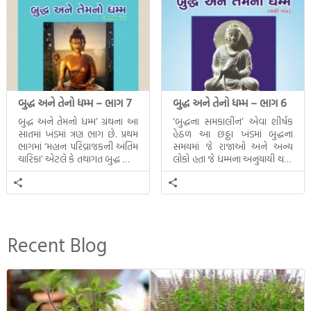
બુદ્ધ અને તેનો ધમ્મ – ભાગ 7
બુદ્ધ અને તેનો ધમ્મ – ભાગ 6
બુદ્ધ અને તેમનો ધમ્મ’ ગ્રંથના આ
‘બુદ્ધના સમકાલીન’ એવા શીર્ષક
સાતમાં ખંડમાં ત્રણ ભાગ છે. પ્રથમ
હેઠળ આ છઠ્ઠા ખંડમાં બુદ્ધના
ભાગમાં ‘મહાન પરિવ્રાજકની અંતિમ
સમયમાં જે રાજાઓ અને અન્ય
ચારિકા’ એટલે કે તથાગત બુદ્ધ સાથે
લોકો હતા જે ધમ્મના અનુયાયી થયા.
સતત પરિભ્રમણ કરતા સહચારીઓ
તેમનો અને બુદ્ધ વચ્ચે થયેલો
સાથે ફરી એકવારની
સત્સંગ વીશે જાણકારી મળે છે.
મુલાકાત, બીજા ભાગમાં તથાગતે
વૈશાલીથી વિદાય લીધી તે
અને ત્રીજા ભાગમાં તથાગતે
બનાવેલા ધમ્મને જ પોતાના
Recent Blog
ઉત્તરાધિકારી તરીકે સ્થાપે છે તે
દૃશ્યો અંકિત થયાં છે. ટૂંકમાં બુદ્ધનાં
જીવનના અંતિમ દિવસોની યાત્રાનો
પરિપાક જોવા મળે […]