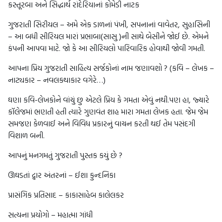
કસ્તૂરબા અને સિદ્ધાર્થ રાંદેરિયાનાં કોમેડી નાટક
ગુજરાતી સિરીયલ – અમે એક ડાળનાં પંખી, સપનાનાં વાવેતર, સુહાસિની
– આ બધી સીરિયલ મારાં પ્રભાબા(સાસુ )ની સાથે બેસીને જોઈ છે. એમને
કંપની આપવા માટે. જો કે આ સીરિયલો પારિવારિક હોવાથી જોવી ગમતી.
આપના પ્રિય ગુજરાતી સાહિત્ય સર્જકોનાં નામ જણાવશો ? (કવિ – લેખક –
નાટ્યકાર – નવલકથાકાર વગેરે…)
ઘણા કવિ-લેખકોને વાંચું છુ એટલે પ્રિય કે ગમતા એવું નથી.પણ હા, જ્યારે
કૉલેજમાં ભણતી હતી ત્યારે ગુણવંત શાહ મારા ગમતા લેખક હતા. જેમ જેમ
સમજણ કેળવાઈ અને વિવિધ પ્રકારનું વાચન કરતી થઈ તેમ પસંદગી
વિશાળ બની.
આપનું મનગમતું ગુજરાતી પુસ્તક કયું છે ?
ઊઘડતાં દ્વાર અંતરનાં – ઈશા કુન્દનિકા
પ્રાસંગિક પ્રતિસાદ – કાકાસાહેબ કાલેલકર
સત્યના પ્રયોગો – મહાત્મા ગાંધી