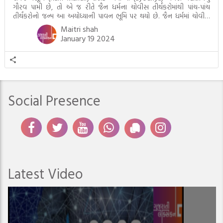
ગૌરવ પામી છે, તો એ જ રીતે જૈન ધર્મના ચોવીસ તીર્થંકરોમાંથી પાંચ-પાંચ
તીર્થંકરોનો જન્મ આ અયોધ્યાની પાવન ભૂમિ પર થયો છે. જૈન ધર્મમાં ચોવીસ
તીર્થંકરોમાંથી પાંચ-પાંચ તીર્થંકરોનાં કલ્યાણકો અહીં આવ્યાં છે. દરેક તીર્થંકરના
Maitri shah
જીવનની ચ્યવન(માતાના […]
January 19 2024
Social Presence
Latest Video