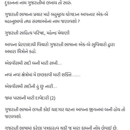
દુકાનના નામ ગુજરાતીમાં લખાય તો સારું.
ગુજરાતી ભાષાના પ્રચાર માટે બહુમૂલ્ય યોગદાન આપનાર એક-બે
મહાનુભાવો તથા સંસ્થાઓનાં નામ જણાવશો ?
ગુજરાતી સાહિત્ય પરિષદ, મહેન્દ્ર મેઘાણી
આપના પ્રેરણાદાયી વિચારો ગુજરાતી ભાષાના એક-બે સુવિચારો દ્વારા
અમારા મિેત્રોને કહો.
એકવીસમી સદી બની મારી સખી…
નવાં નવાં ક્ષેત્રોમાં મેં છલકાવી મારી શક્તિ ……
એકવીસમી સદીની હું છું નારી…
જમા પાસાંની મારી દાવેદારી (2)
ગુજરાતી ભાષાને લગતી કોઈ યાદગાર ઘટના આપના જીવનમાં બની હોય તો
જણાવશો.
ગુજરાતી ભાષામાં કરેલા પત્રકારત્વ થકી જ મારા કામની નોંધ લેવાઈ છે.