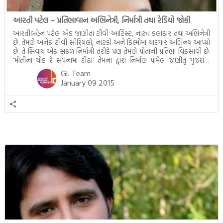
આરતી પટેલ – પ્રતિભાવાન અભિનેત્રી, નિર્માત્રી તથા રેડિયો જોકી
આરતીબહેન પટેલ એક જાણીતાં ટીવી આર્ટિસ્ટ, નાટ્ય કલાકાર તથા અભિનેત્રી
છે. તેમણે અનેક ટીવી સીરિયલો, નાટકો અને ફિલ્મોમાં યાદગાર અભિનય આપ્યો
છે. તે સિવાય એક સફળ નિર્માત્રી તરીકે પણ તેમણે પોતાની પ્રતિભા વિકસાવી છે.
‘મોતીના ચોક રે સપનામાં દીઠા’ તેમના દ્વારા નિર્માણ પામેલ જાણીતું ગુજરાતી
ચલચિત્ર છે. તેઓ એક ખ્યાતનામ રેડિયો જોકી પણ છે. સ્વરગુર્જરી […]
GL Team
January 09 2015