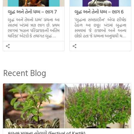
બુદ્ધ અને તેનો ધમ્મ – ભાગ 7
બુદ્ધ અને તેનો ધમ્મ – ભાગ 6
બુદ્ધ અને તેમનો ધમ્મ’ ગ્રંથના આ
‘બુદ્ધના સમકાલીન’ એવા શીર્ષક
સાતમાં ખંડમાં ત્રણ ભાગ છે. પ્રથમ
હેઠળ આ છઠ્ઠા ખંડમાં બુદ્ધના
ભાગમાં ‘મહાન પરિવ્રાજકની અંતિમ
સમયમાં જે રાજાઓ અને અન્ય
ચારિકા’ એટલે કે તથાગત બુદ્ધ સાથે
લોકો હતા જે ધમ્મના અનુયાયી થયા.
સતત પરિભ્રમણ કરતા સહચારીઓ
તેમનો અને બુદ્ધ વચ્ચે થયેલો
સાથે ફરી એકવારની
સત્સંગ વીશે જાણકારી મળે છે.
મુલાકાત, બીજા ભાગમાં તથાગતે
વૈશાલીથી વિદાય લીધી તે
અને ત્રીજા ભાગમાં તથાગતે
બનાવેલા ધમ્મને જ પોતાના
Recent Blog
ઉત્તરાધિકારી તરીકે સ્થાપે છે તે
દૃશ્યો અંકિત થયાં છે. ટૂંકમાં બુદ્ધનાં
જીવનના અંતિમ દિવસોની યાત્રાનો
પરિપાક જોવા મળે […]
કારતક માસના તહેવારો (Festival of Kartik)