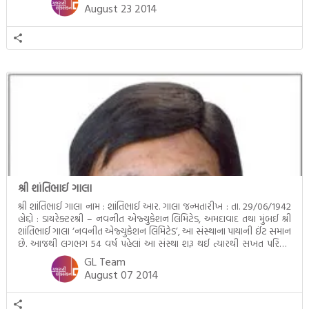
[…]
August 23 2014
શ્રી શાંતિભાઈ ગાલા
શ્રી શાંતિભાઈ ગાલા નામ : શાંતિભાઈ આર. ગાલા જન્મતારીખ : તા. 29/06/1942
હોદ્દો : ડાયરેક્ટરશ્રી – નવનીત એજ્યુકેશન લિમિટેડ, અમદાવાદ તથા મુંબઈ શ્રી
શાંતિભાઈ ગાલા ‘નવનીત એજ્યુકેશન લિમિટેડ’, આ સંસ્થાના પાયાની ઈંટ સમાન
છે. આજથી લગભગ 54 વર્ષ પહેલાં આ સંસ્થા શરૂ થઈ ત્યારથી સખત પરિશ્રમ
દ્વારા શ્રી શાંતિભાઈએ જૂની પ્રિન્ટોલૉજીમાંથી અદ્યતન કોમ્પ્યૂટરાઇઝ્ડ પ્રિન્ટોલૉજી
GL Team
પર […]
August 07 2014