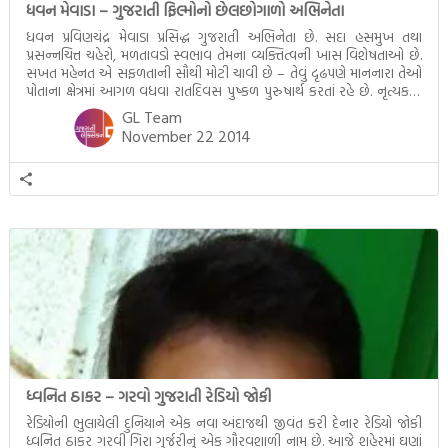
ધવન મેવાડા – ગુજરાતી ફિલ્મોનો છેલછોગાળો અભિનેતા
ધવન પ્રવિણચંદ્ર મેવાડા પ્રસિદ્ધ ગુજરાતી અભિનેતા છે. સદા હસમુખ તથા
પ્રસન્નચિત્ત ચહેરો, મળતાવડો સ્વભાવ તેમના વ્યક્તિત્વની ખાસ વિશેષતાઓ છે.
સખત મહેનત એ સફળતાની સૌથી મોટી ચાવી છે – તેવું દૃઢપણે માનનારા તેઓ
પોતાના ક્ષેત્રમાં આગળ વધવા રાતદિવસ પુષ્કળ પુરુષાર્થ કરતાં રહે છે. નૃત્યકલા
તેમનું જોશ અને ઝનૂન છે. ગુજરાતી ફિલ્મ ક્ષેત્રે તેમણે સ્વબળે પોતાની પ્રતિભા […]
GL Team
November 22 2014
ધ્વનિત ઠાકર – ગરવો ગુજરાતી રેડિયો જોકી
રેડિયોની ભુલાયેલી દુનિયાને એક નવા અંદાજથી જીવંત કરી દેનાર રેડિયો જોકી
ધ્વનિત ઠાકર ગરવી ગિરા ગુર્જરીનું એક ગૌરવશાળી નામ છે. આજે શહેરમાં ઘણાં