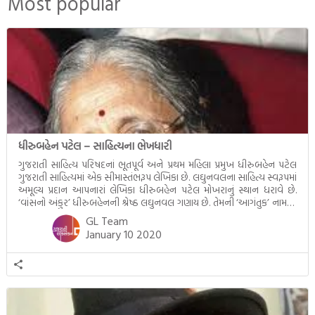
Most popular
ધીરુબહેન પટેલ – સાહિત્યના ભેખધારી
ગુજરાતી સાહિત્ય પરિષદનાં ભૂતપૂર્વ અને પ્રથમ મહિલા પ્રમુખ ધીરુબહેન પટેલ
ગુજરાતી સાહિત્યમાં એક સીમાસ્તંભરૂપ લેખિકા છે. લઘુનવલના સાહિત્ય સ્વરૂપમાં
અમૂલ્ય પ્રદાન આપનારાં લેખિકા ધીરુબહેન પટેલ મોખરાનું સ્થાન ધરાવે છે.
‘વાંસનો અંકુર’ ધીરુબહેનની શ્રેષ્ઠ લઘુનવલ ગણાય છે. તેમની ‘આગંતુક’ નામની
સર્જનકૃતિ સમસ્યાનવલ છે. ધીરુબહેને નારી હૃદયના ‘વડવાનલ’, ‘હુતાશન’ અને
GL Team
‘આંધળી ગલી’ જેવી કૃતિઓમાં જીવનની વ્યથાનું હૃદયદ્રાવક […]
January 10 2020