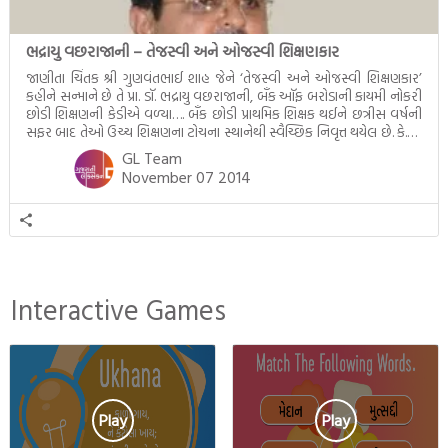
ભદ્રાયુ વછરાજાની – તેજસ્વી અને ઓજસ્વી શિક્ષણકાર
જાણીતા ચિંતક શ્રી ગુણવંતભાઈ શાહ જેને ‘તેજસ્વી અને ઓજસ્વી શિક્ષણકાર’
કહીને સન્માને છે તે પ્રા. ડૉ. ભદ્રાયુ વછરાજાની, બૅંક ઑફ બરોડાની કાયમી નોકરી
છોડી શિક્ષણની કેડીએ વળ્યા…. બૅંક છોડી પ્રાથમિક શિક્ષક થઈને છત્રીસ વર્ષની
સફર બાદ તેઓ ઉચ્ચ શિક્ષણના ટોચના સ્થાનેથી સ્વૈચ્છિક નિવૃત્ત થયેલ છે. કે.જી.
થી પી.જી. સુધીની ડૉ. ભદ્રાયુ વછરાજાનીની આ શિક્ષણ સફર […]
GL Team
November 07 2014
Interactive Games
Play
Play