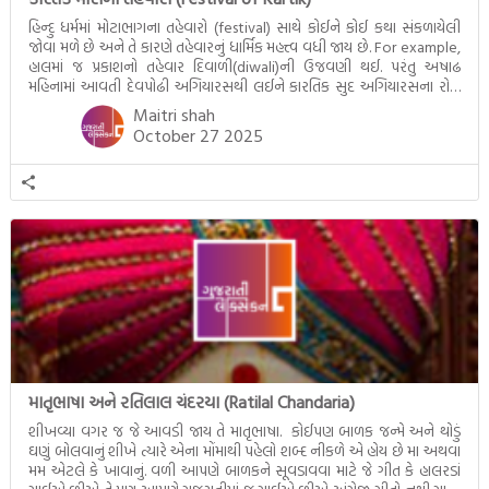
હિન્દુ ધર્મમાં મોટાભાગના તહેવારો (festival) સાથે કોઈને કોઈ કથા સંકળાયેલી
જોવા મળે છે અને તે કારણે તહેવારનું ધાર્મિક મહત્ત્વ વધી જાય છે. For example,
હાલમાં જ પ્રકાશનો તહેવાર દિવાળી(diwali)ની ઉજવણી થઈ. પરંતુ અષાઢ
મહિનામાં આવતી દેવપોઢી અગિયારસથી લઈને કારતિક સુદ અગિયારસના રોજ
આવતી દેવ ઊઠી અગિયારસ વચ્ચે મોટેભાગે યજ્ઞોપવીત સંસ્કાર, લગ્ન,
Maitri shah
દીક્ષાગ્રહણ, યજ્ઞ, ગૃહપ્રવેશ જેવા […]
October 27 2025
માતૃભાષા અને રતિલાલ ચંદરયા (Ratilal Chandaria)
શીખવ્યા વગર જ જે આવડી જાય તે માતૃભાષા. કોઈપણ બાળક જન્મે અને થોડું
ઘણું બોલવાનું શીખે ત્યારે એના મોંમાથી પહેલો શબ્દ નીકળે એ હોય છે મા અથવા
મમ એટલે કે ખાવાનું. વળી આપણે બાળકને સૂવડાવવા માટે જે ગીત કે હાલરડાં