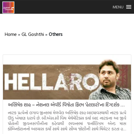
MENU
Home
»
GL Goshthi
»
Others
અભિષેક શાહ – નેશનલ એવૉર્ડ વિજેતા ફિલ્મ ‘હેલ્લારો’ના દિગ્દર્શક વિશેની કેટલી જાણી-અજાણી વાતો
નાટક પ્રત્યેનો લગાવ જીન્સમાં મેળવેલ અભિષેક શાહ બાલ્યાવસ્થાથી નાટક પ્રત્યે
ઊંડું ખેંચાણ ધરાવે છે. બી.એસ.સી વિથ મેથેમેટિક્સ કર્યા બાદ નાટકના આ જીવે
પોતાની જીવનસંગીનીના કહેવાથી ભવન્સમાં જર્નાલિઝમ એન્ડ માસ
કોમ્ય્નિકેશનનો અભ્યાસ કર્યો સાથે સાથે સૌમ્ય જોશીની સાથે થિયેટર કરતા હતા