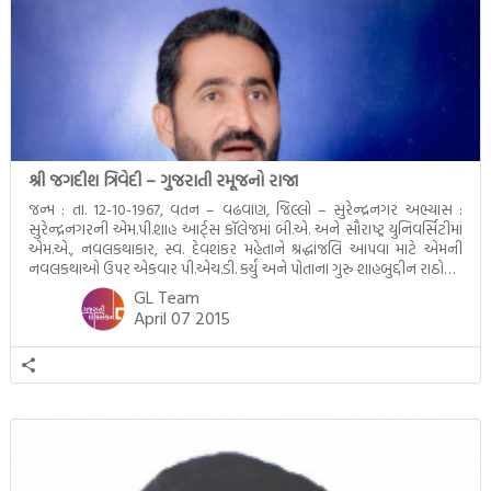
શ્રી જગદીશ ત્રિવેદી – ગુજરાતી રમૂજનો રાજા
જન્મ : તા. 12-10-1967, વતન – વઢવાણ, જિલ્લો – સુરેન્દ્રનગર અભ્યાસ :
સુરેન્દ્નનગરની એમ.પી.શાહ આર્ટ્સ કૉલેજમાં બી.એ. અને સૌરાષ્ટ્ર યુનિવર્સિટીમાં
એમ.એ., નવલકથાકાર, સ્વ. દેવશંકર મહેતાને શ્રદ્ધાંજલિ આપવા માટે એમની
નવલકથાઓ ઉપર એકવાર પી.એચ.ડી. કર્યું અને પોતાના ગુરુ શાહબુદ્દીન રાઠોડને
ભાવાંજલિ આપવા માટે એમના જીવન અને હાસ્ય ઉપર બીજીવાર પી.એચ.ડી. કર્યું.
GL Team
વ્યવસાય : છેલ્લાં ૧૩ વર્ષથી હાસ્યના કાર્યક્રમો […]
April 07 2015