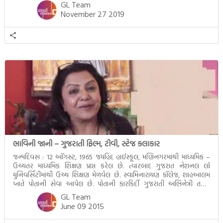
Q. શા માટે પત્રકારત્વ ? પત્રકારત્વ કરી મુખ્ય હેતુ સરકારી નોકરી લઈને ગમતું કામ
GL Team
કરવાનું […]
November 27 2019
ભાવિની જાની – ગુજરાતી ફિલ્મ, ટીવી, સ્ટેજ કલાકાર
જન્મદિવસ : 12 ઑગસ્ટ, 1965 જયહિંદ હાઈસ્કૂલ, મણિનગરમાંથી માધ્યમિક –
ઉચ્ચતર માધ્યમિક શિક્ષણ પ્રાપ્ત કરેલ છે. ત્યારબાદ ગુજરાત નેશનલ લૉ
યુનિવર્સિટીમાંથી ઉચ્ચ શિક્ષણ મેળવેલ છે. સ્વામિનારાયણ કૉલેજ, શાહઆલમ
ખાતે પોતાની સેવા આપેલ છે. પોતાની કારકિર્દી ગુજરાતી અભિનેત્રી તરીકે
વિકસાવેલ છે. ગુજરાતી ભાષાની જાણીતી બનેલી ટીવી શ્રેણી ‘કાકા ચાલે વાંકા’માં
GL Team
તેમણે કાકી તરીકેનો રોલ કરી ખૂબ […]
June 09 2015