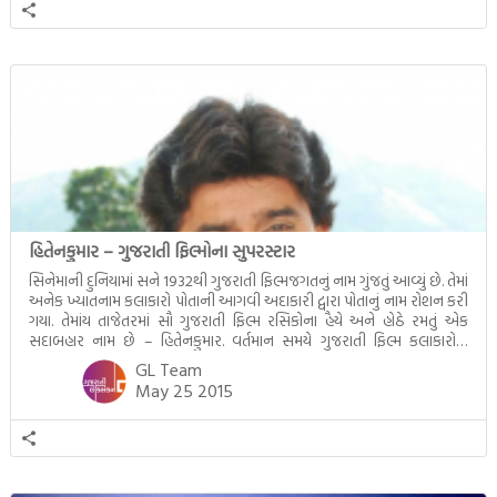
હિતેનકુમાર – ગુજરાતી ફિલ્મોના સુપરસ્ટાર
સિનેમાની દુનિયામાં સને 1932થી ગુજરાતી ફિલ્મજગતનું નામ ગુંજતું આવ્યું છે. તેમાં
અનેક ખ્યાતનામ કલાકારો પોતાની આગવી અદાકારી દ્વારા પોતાનું નામ રોશન કરી
ગયા. તેમાંય તાજેતરમાં સૌ ગુજરાતી ફિલ્મ રસિકોના હૈયે અને હોઠે રમતું એક
સદાબહાર નામ છે – હિતેનકુમાર. વર્તમાન સમયે ગુજરાતી ફિલ્મ કલાકારોમાં
હિતેનકુમારનું નામ પ્રથમ પંક્તિમાં લેવાય છે. ગુજરાતી ભાષામાં તેઓ પોતાના
GL Team
ભાવાવાહી […]
May 25 2015