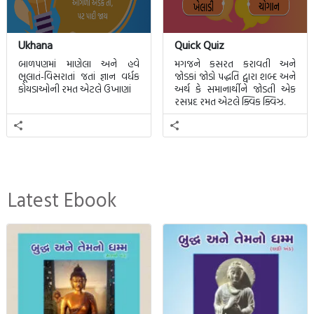
Ukhana
Quick Quiz
બાળપણમાં માણેલા અને હવે
મગજને કસરત કરાવતી અને
ભૂલાતં-વિસરાતાં જતાં જ્ઞાન વર્ધક
જોડકાં જોડો પદ્ધતિ દ્વારા શબ્દ અને
કોયડાઓની રમત એટલે ઉખાણાં
અર્થ કે સમાનાર્થીને જોડતી એક
રસપ્રદ રમત એટલે ક્વિક ક્વિઝ.
Latest Ebook