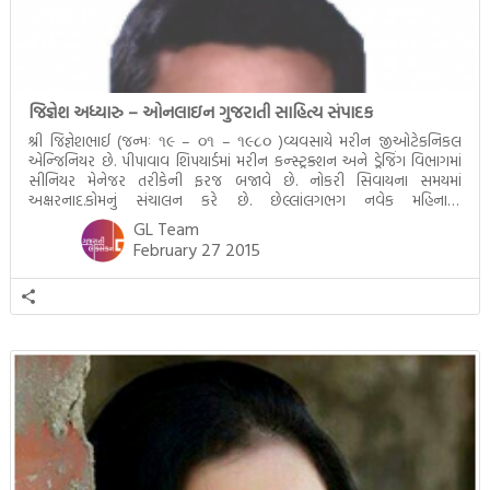
જિજ્ઞેશ અધ્યારુ – ઓનલાઇન ગુજરાતી સાહિત્ય સંપાદક
શ્રી જિજ્ઞેશભાઈ (જન્મઃ ૧૯ – ૦૧ – ૧૯૮૦ )વ્યવસાયે મરીન જીઓટેકનિકલ
એન્જિનિયર છે. પીપાવાવ શિપયાર્ડમાં મરીન કન્સ્ટ્રક્શન અને ડ્રેજિંગ વિભાગમાં
સીનિયર મેનેજર તરીકેની ફરજ બજાવે છે. નોકરી સિવાયના સમયમાં
અક્ષરનાદ.કોમનું સંચાલન કરે છે. છેલ્લાંલગભગ નવેક મહિનાથી
રીડગુજરાતી.કોમનું પણ સંચાલન કરે છે, સાહિત્ય વાંચનનો ખૂબ…જ શોખ ઉપરાંત
GL Team
અક્ષરનાદ તથા રીડગુજરાતી પર સાહિત્ય વહેંચવું અને ગુજરાતી વેબસાઇટ […]
February 27 2015