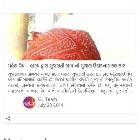
મહેશ વૈદ્ય – હાસ્ય દ્વારા ગુજરાતી ભાષાનો ગુલાલ ઉડાડનાર કલાકાર
ગુજરાતના મહાનગર અમદાવાદમાં વસતા ગુજરાતી હાસ્ય કલાકાર મહેશભાઈ વૈદ્ય
એક પ્રતિભાશાળી વ્યક્તિ છે. છેલ્લાં ચાલીસ વર્ષથી ગુજરાતી રંગભૂમિમાં અનેક
નાટકો, હાસ્યના કાર્યક્રમો તથા ટીવી સીરિયલો કરેલ છે. પ.પૂ. પ્રમુખસ્વામી
મહારાજના અનહદ પ્રેમ અને આશીર્વાદથી દેશ-વિદેશમાં માતૃભાષા ગુજરાતીમાં
મિમીક્રી અને હાસ્યના અનેક કાર્યક્રમો કરી ચૂક્યા છે. હાલમાં નિવૃત્ત જીવનમાં
GL Team
બી.એ.પી.એસ. સ્વામિનારાયણ સંસ્થામાં સાંસ્કૃતિક વિભાગમાં કાર્યરત છે. […]
July 23 2014