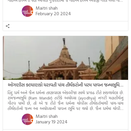
ગાઈએ છીએ તે પણ આપણે ગુજરાતીમાં જ ગાઈએ છીએ અંગ્રેજી ગીતો નથી ગાતા.
આમ બાળકને […]
Maitri shah
February 20 2024
ઓગણીસ કલ્યાણકો ધરાવતી પાંચ તીર્થંકરોની પરમ પાવન જન્મભૂમિ – અયોધ્યા (Ayodhya)
હિંદુ ધર્મ અને જૈન ધર્મનાં તાણાવાણા એકબીજા સાથે પ્રગાઢ રીતે સંકળાયેલા છે.
રામજન્મભૂમિ (Ram Mandir) તરીકે અયોધ્યા (ayodhya) નગરી મહાતીર્થનું
ગૌરવ પામી છે, તો એ જ રીતે જૈન ધર્મના ચોવીસ તીર્થંકરોમાંથી પાંચ-પાંચ
તીર્થંકરોનો જન્મ આ અયોધ્યાની પાવન ભૂમિ પર થયો છે. જૈન ધર્મમાં ચોવીસ
તીર્થંકરોમાંથી પાંચ-પાંચ તીર્થંકરોનાં કલ્યાણકો અહીં આવ્યાં છે. દરેક તીર્થંકરના
Maitri shah
જીવનની ચ્યવન(માતાના […]
January 19 2024