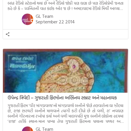
બધાં રેડિયો સ્ટેશનો થયાં છે અને રેડિયો જોકી પણ ઘણા છે પણ રેડિયોપ્રેમી જનતા
કહે છે કે – ધ્વનિતની વાત કંઈક ઓર જ છે ! અમદાવાદમાં રેડિયો મિર્ચી આવ્યાના
એક જ વર્ષ […]
GL Team
September 22 2014
ઉપેન્દ્ર ત્રિવેદી – ગુજરાતી ફિલ્મોના અભિનય સમ્રાટ અને મહાનાયક
ગુજરાતી ફિલ્મ ‘વીર માંગડાવાળા’નો માંગડાવાળો બનીને જેણે તલવારોના ઘા ઝીલ્યા
છે, રાજા ભરથરી બનીને માળવાને ત્યાગી કરી દીધો છે તો વળી, રા’ નવઘણ
બનીને ગીરનારનાં રખોપાં કર્યાં અને વળી માલવપતિ મુંજ બનીને લોકોના હૃદયમાં
‘રાજા’ તરીકે સ્થાન-માન પામ્યા તેવા ગુજરાતી ફિલ્મના પાયાના પથ્થર અને
શિખરની ધજા જેવા શોભતા અને ગુજરાતની પ્રજાના લાડલા પ્રતિભાવાન વ્યક્તિ તે
GL Team