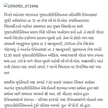
વિગતે અહેવાલ જણાવતાં ગુજરાતીલેક્સિકનના પ્રતિનીધિ ઉપેન્દ્રભાઈ
ગુર્જરે ઑક્ટોબર તા. 12 ના રોજ બી.એ.પી.એસ. સ્વામિનારાયણ
વિદ્યામંદિરનો વહીવટ સંભાળતા સંત પૂજ્ય નિભર્યદાસ સાથે
ગુજરાતીલેક્સિકન પ્રકલ્પ વિશે પરિચય વાર્તાલાપ કર્યો હતો. તે સંદર્ભે ગોંડલ
આવી નિદર્શન દર્શાવવા પ્રસ્તાવ મૂક્યો હતો. તેના બે ફોલો-અપ બાદ
સમયની અનુકૂળતા મુજબ તા. 3 જાન્યુઆરી, 2015ના રોજ નિદર્શન
ગોઠવાયું. તે અંતર્ગત ઉપેન્દ્રભાઈ તા. 2 જાન્યુઆરી, શુક્રવારના રોજ બપોરે
12:30 કલાકે ગુજરાતીલેક્સિકન ઑફિસ, અમદાવાદથી ગોંડલ જવા રવાના
થયા હતા. રાત્રે 8 વાગે ગોંડલ મુકામે પહોંચી બી.એ.પી.એસ. અક્ષરમંદિર ખાતે
રાત્રી રોકાણ બાદ સવારે સવારે 7 વાગ્યે વિદ્યાલય પર ઉપસ્થિત થઈ ગયા
હતા.
પ્રાથમિક પૂર્વતૈયારી બાદ સવારે 7:30 કલાકે ‘સંસ્કાર સિંચન’ કાર્યક્રમ
અંતર્ગત ગુજરાતીલેક્સિકન નિદર્શનની શરૂઆત મંગલ પ્રાર્થના દ્વારા થઈ.
પ્રાર્થના પછી શાળાના આચાર્ય શ્રી આર. સી. ચૌહાણ સાહેબ દ્વારા
ઉપેન્દ્રભાઈનો સ્વાગત – પરિચય કરાવ્યો. બાદ ઉપેન્દ્રભાઈએ પોતાનો તથા
ગુજરાતીલેક્સિકનનો ટુંકો પરિચય આપ્યો. પુનઃ પી.પી.ટી. શો દ્વારા