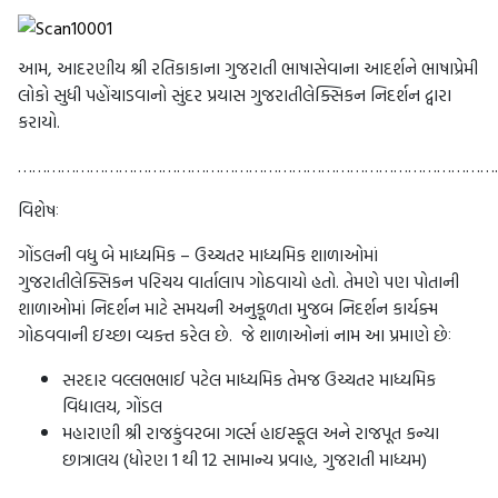
આમ, આદરણીય શ્રી રતિકાકાના ગુજરાતી ભાષાસેવાના આદર્શને ભાષાપ્રેમી
લોકો સુધી પહોંચાડવાનો સુંદર પ્રયાસ ગુજરાતીલેક્સિકન નિદર્શન દ્વારા
કરાયો.
………………………………………………………………………………………
વિશેષઃ
ગોંડલની વધુ બે માધ્યમિક – ઉચ્ચતર માધ્યમિક શાળાઓમાં
ગુજરાતીલેક્સિકન પરિચય વાર્તાલાપ ગોઠવાયો હતો. તેમણે પણ પોતાની
શાળાઓમાં નિદર્શન માટે સમયની અનુકૂળતા મુજબ નિદર્શન કાર્યક્મ
ગોઠવવાની ઇચ્છા વ્યક્ત કરેલ છે. જે શાળાઓનાં નામ આ પ્રમાણે છેઃ
સરદાર વલ્લભભાઈ પટેલ માધ્યમિક તેમજ ઉચ્ચતર માધ્યમિક
વિદ્યાલય, ગોંડલ
મહારાણી શ્રી રાજકુંવરબા ગર્લ્સ હાઇસ્કૂલ અને રાજપૂત કન્યા
છાત્રાલય (ધોરણ 1 થી 12 સામાન્ય પ્રવાહ, ગુજરાતી માધ્યમ)