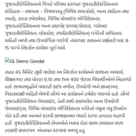
ગુજરાતીલેક્સિકનનો વિગતે પરિચય કરાવતાં ગુજરાતીલેકસિકનના
ઇતિહાસ – સ્થાપના – વિષયવસ્તુ (વિવિધ શબ્દકોશો, અન્ય સાહિત્ય તથા
રમતો), સરસ સ્પેલચેકર, વિવિધ મોબાઈલ એપ્લિકેશન્સ,
ગુજરાતલેક્સિકનના અન્ય પ્રકલ્પો( ભગવદ્ગોમંડલ, ગ્લોબલ
ગુજરાતીલેક્સિકન, લોકકોશ, સ્વાહિલીલેક્સિકન) વગેરેની સવિસ્તાર
માહિતી આપી તથા ઉપયોગિતા વર્ણવી. ત્યારબાદ સામાન્ય પ્રશ્નોત્તરી બાદ 8-
15 વાગ્યે નિદર્શન કાર્યક્રમ પૂર્ણ થયો.
સતત 45 મિનિટ સુધી ચાલેલા આ નિદર્શન કાર્યક્રમને શાળાના આચાર્ય,
શિક્ષકગણ તથા ધોરણ 9,10 તથા 11ના 400 જેટલા વિદ્યાર્થીઓએ નિહાળ્યો
હતો. ભાષાસમૃદ્ધીને વધારતી કંઈક નવીન, ઉપયોગી અને જ્ઞાનદાયક,
વિકાસલક્ષી માહિતી મેળવી સૌએ આ કાર્યક્રમને હર્ષભેર વધાવ્યો હતો. સૌએ
ગુજરાતીલેક્સિકન વેબસાઈટ, તેની સાથે સંકળાયેલ અન્ય ઉપયોગી
વેબસાઈટ્સ, વિવિધ મોબાઈલ ઍપ્લિકેશન્સ વગેરેનો વધુમાં વધુ ઉપયોગ
પોતે કરી તથા અન્યને કરાવી ભાષાજ્ઞાનમાં વધારો કરવા તત્પરતા બતાવી
હતી. ગુજરાતીલેક્સિકનની સેવાઓને ધ્યામાં લેતાં શાળા સંચાલન મંડળ
તરફથી પ્રમાણપત્ર એનાયત કરવામાં આવ્યું હતું.