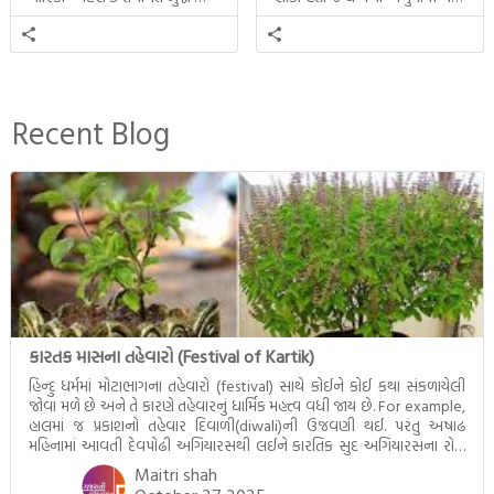
સતત પરિભ્રમણ કરતા સહચારીઓ
તેમનો અને બુદ્ધ વચ્ચે થયેલો
સાથે ફરી એકવારની
સત્સંગ વીશે જાણકારી મળે છે.
મુલાકાત, બીજા ભાગમાં તથાગતે
વૈશાલીથી વિદાય લીધી તે
અને ત્રીજા ભાગમાં તથાગતે
બનાવેલા ધમ્મને જ પોતાના
Recent Blog
ઉત્તરાધિકારી તરીકે સ્થાપે છે તે
દૃશ્યો અંકિત થયાં છે. ટૂંકમાં બુદ્ધનાં
જીવનના અંતિમ દિવસોની યાત્રાનો
પરિપાક જોવા મળે […]
કારતક માસના તહેવારો (Festival of Kartik)
હિન્દુ ધર્મમાં મોટાભાગના તહેવારો (festival) સાથે કોઈને કોઈ કથા સંકળાયેલી
જોવા મળે છે અને તે કારણે તહેવારનું ધાર્મિક મહત્ત્વ વધી જાય છે. For example,
હાલમાં જ પ્રકાશનો તહેવાર દિવાળી(diwali)ની ઉજવણી થઈ. પરંતુ અષાઢ
મહિનામાં આવતી દેવપોઢી અગિયારસથી લઈને કારતિક સુદ અગિયારસના રોજ
આવતી દેવ ઊઠી અગિયારસ વચ્ચે મોટેભાગે યજ્ઞોપવીત સંસ્કાર, લગ્ન,
Maitri shah
દીક્ષાગ્રહણ, યજ્ઞ, ગૃહપ્રવેશ જેવા […]