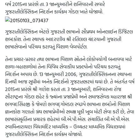
વર્ષ 2015ના પ્રારંભે તા. 3 જાન્યુઆરીને શનિવારની સવારે
ગુજરાતીલેક્સિકન નિદર્શન કાર્યક્રમ ગોંડલ ખાતે યોજાયો.
ગુજરાતીલેક્સિકન એટલે ગુજરાતી ભાષાનો સૌપ્રથમ ઓનલાઈન ડિજિટલ
શબ્દકોશ. તેના સ્થાપક આદરણીય શ્રી રતિલાલ ચંદરયાની ગુજરાતી
ભાષાસેવાનો પરિચય કરાવતું વિશાળ વેબપોર્ટલ.
તેના પ્રચાર-પ્રસાર તથા ભાષાના વિશાળ સ્રોતને લોકોપયોગી બનાવવા માટે
શાળા-મહાશાળોમાં તેના વિવિધ સેવાકીય પ્રક્લ્પોનો પરિચય કરાવતું
નિદર્શન અપાય છે. 13 જાન્યુઆરી 2006, ગુજરાતીલેક્સિકનના સ્થાપના
દિનથી આજ સુધીમાં અનેક નિદર્શનો ગુજરાતભરમાં થયાં છે. તે અંતર્ગત વર્ષ
2015ના પ્રારંભે શ્રી ગણેશ કરતાં તા. 3 જાન્યુઆરી, શનિવારના રોજ
સૌરાષ્ટ્રના ગોંડલ શહેર કે જ્યાંના પ્રજાપ્રેમી અને સમાજસેવક મહારાજા શ્રી
ભગવદસિંહજી કે જેમણે ભગવદ્ગોમંડલ સ્વરૂપે ભાષાના શબ્દોનો વિશાળ
જ્ઞાનકોશ ગણાતો ગ્રંથ ભાષાપ્રેમીઓ સમક્ષ મૂકી ખૂબ મોટી સેવા કરી છે, તેવા
ભાષાસંસ્કૃતિના પ્રચારક શહેરમાં બી.એ.પી.એસ. સંચાલિત બી.એ.પી.એસ.
સ્વામિનારાયણ વિદ્યામંદિર માધ્યમિક – ઉચ્ચતર માધ્યમિક વિદ્યાલયમાં
ગુજરાતીલેક્સિકન નિદર્શન કાર્યક્રમ યોજાયો.