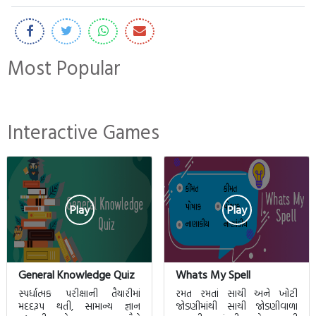
Most Popular
Interactive Games
Play
Play
General Knowledge Quiz
Whats My Spell
સ્પર્ધાત્મક પરીક્ષાની તૈયારીમાં
રમત રમતાં સાચી અને ખોટી
મદદરૂપ થતી, સામાન્ય જ્ઞાન
જોડણીમાંથી સાચી જોડણીવાળા