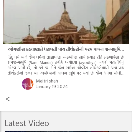
ઓગણીસ કલ્યાણકો ધરાવતી પાંચ તીર્થંકરોની પરમ પાવન જન્મભૂમિ – અયોધ્યા (Ayodhya)
હિંદુ ધર્મ અને જૈન ધર્મનાં તાણાવાણા એકબીજા સાથે પ્રગાઢ રીતે સંકળાયેલા છે.
રામજન્મભૂમિ (Ram Mandir) તરીકે અયોધ્યા (ayodhya) નગરી મહાતીર્થનું
ગૌરવ પામી છે, તો એ જ રીતે જૈન ધર્મના ચોવીસ તીર્થંકરોમાંથી પાંચ-પાંચ
તીર્થંકરોનો જન્મ આ અયોધ્યાની પાવન ભૂમિ પર થયો છે. જૈન ધર્મમાં ચોવીસ
તીર્થંકરોમાંથી પાંચ-પાંચ તીર્થંકરોનાં કલ્યાણકો અહીં આવ્યાં છે. દરેક તીર્થંકરના
Maitri shah
જીવનની ચ્યવન(માતાના […]
January 19 2024
Latest Video