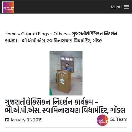
MENU
Home
»
Gujarati Blogs
»
Others
»
ગુજરાતીલેક્સિકન નિદર્શન
કાર્યક્રમ – બી.એ.પી.એસ. સ્વામિનારાયણ વિદ્યામંદિર, ગોંડલ
ગુજરાતીલેક્સિકન નિદર્શન કાર્યક્રમ –
બી.એ.પી.એસ. સ્વામિનારાયણ વિદ્યામંદિર, ગોંડલ
GL Team
January 05 2015