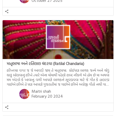
October 27 2025
માતૃભાષા અને રતિલાલ ચંદરયા (Ratilal Chandaria)
શીખવ્યા વગર જ જે આવડી જાય તે માતૃભાષા. કોઈપણ બાળક જન્મે અને થોડું
ઘણું બોલવાનું શીખે ત્યારે એના મોંમાથી પહેલો શબ્દ નીકળે એ હોય છે મા અથવા
મમ એટલે કે ખાવાનું. વળી આપણે બાળકને સૂવડાવવા માટે જે ગીત કે હાલરડાં
ગાઈએ છીએ તે પણ આપણે ગુજરાતીમાં જ ગાઈએ છીએ અંગ્રેજી ગીતો નથી ગાતા.
આમ બાળકને […]
Maitri shah
February 20 2024