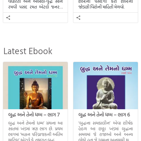
વધારતી અને અબાલ-વૃદ્ધ સૌને
શબ્દની પસંદગી કરો શબ્દની
રમવી પસંદ રમત એટલે જનરલ
જોડણી વિશેની માહિતી મેળવો.
નોલેજ ક્વિઝ.
Latest Ebook
બુદ્ધ અને તેનો ધમ્મ – ભાગ 7
બુદ્ધ અને તેનો ધમ્મ – ભાગ 6
બુદ્ધ અને તેમનો ધમ્મ’ ગ્રંથના આ
‘બુદ્ધના સમકાલીન’ એવા શીર્ષક
સાતમાં ખંડમાં ત્રણ ભાગ છે. પ્રથમ
હેઠળ આ છઠ્ઠા ખંડમાં બુદ્ધના
ભાગમાં ‘મહાન પરિવ્રાજકની અંતિમ
સમયમાં જે રાજાઓ અને અન્ય
ચારિકા’ એટલે કે તથાગત બુદ્ધ સાથે
લોકો હતા જે ધમ્મના અનુયાયી થયા.