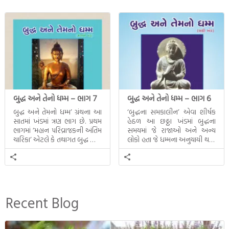
બુદ્ધ અને તેનો ધમ્મ – ભાગ 7
બુદ્ધ અને તેનો ધમ્મ – ભાગ 6
બુદ્ધ અને તેમનો ધમ્મ’ ગ્રંથના આ
‘બુદ્ધના સમકાલીન’ એવા શીર્ષક
સાતમાં ખંડમાં ત્રણ ભાગ છે. પ્રથમ
હેઠળ આ છઠ્ઠા ખંડમાં બુદ્ધના
ભાગમાં ‘મહાન પરિવ્રાજકની અંતિમ
સમયમાં જે રાજાઓ અને અન્ય
ચારિકા’ એટલે કે તથાગત બુદ્ધ સાથે
લોકો હતા જે ધમ્મના અનુયાયી થયા.
સતત પરિભ્રમણ કરતા સહચારીઓ
તેમનો અને બુદ્ધ વચ્ચે થયેલો
સાથે ફરી એકવારની
સત્સંગ વીશે જાણકારી મળે છે.
મુલાકાત, બીજા ભાગમાં તથાગતે
વૈશાલીથી વિદાય લીધી તે
અને ત્રીજા ભાગમાં તથાગતે
બનાવેલા ધમ્મને જ પોતાના
Recent Blog
ઉત્તરાધિકારી તરીકે સ્થાપે છે તે
દૃશ્યો અંકિત થયાં છે. ટૂંકમાં બુદ્ધનાં
જીવનના અંતિમ દિવસોની યાત્રાનો