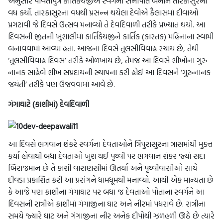
અનુસાર પાર્વતીપુત્ર કાર્તિકેયજીએ સ્વર્ગના સેનાપતિ બનીને તારકાસુરનો
વધ કર્યો. તારકાસુરના વધથી પ્રસન્ન થયેલા દેવોએ કૈલાસમાં દીવાઓ
પ્રગટાવી જે દિવસે ઉત્સવ મનાવ્યો તે દેવદિવાળી તરીકે પ્રખ્યાત થયો. આ
દિવસની જીતની ખુશાલીમાં કાર્તિકેયજીને કાર્તિક (કારતક) મહિનાના સ્વામી
બનાવવામાં આવ્યા હતા. આજના દિવસે તુલસીવિવાહ રચાય છે, તેથી
‘તુલસીવિવાહ દિવસ’ તરીકે ઓળખાય છે, તેમજ આ દિવસે શીખોના ગુરુ
નાનક સાહેબે શીખ સંપ્રદાયની સ્થાપના કરી હોઈ આ દિવસને ‘ગુરુનાનક
જયંતી’ તરીકે પણ ઉજવવામાં આવે છે.
ગંગાઘાટે (કાશીમાં) દેવદિવાળી
આ દિવસે ભગવાન શંકરે સ્વર્ગના દેવતાઓને ત્રિપુરાસુરના ત્રાસમાંથી મુક્ત
કર્યા હોવાથી બધા દેવતાઓ ખુશ થઈ પૃથ્વી પર ભગવાન શંકર જ્યાં સદા
બિરાજમાન છે તે કાશી વારાણસીમાં ઊતર્યા અને પૃથ્વીવાસીઓ સાથે
દીવડા પ્રકાશિત કરી આ પ્રસંગને ધામધૂમથી મનાવ્યો. આથી એક માન્યતા છે
કે આજે પણ કાશીના ગંગાઘાટ પર બધા જ દેવતાઓ પોતાના સ્વર્ગને આ
દિવસની રાત્રીએ કાશીમાં ગંગાજીના ઘાટ અને નીરમાં પધરાવે છે. રાત્રીના
સમયે જ્યારે ઘાટ અને ગંગાજીના નીર અનેક દીપોથી ઝળહળી ઊઠે છે ત્યારે