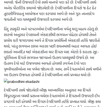
આવશે. જેની ઉજવણી દેવો સાથે માનવો પણ કરે છે. દેવદિવાળી સાથે
અનેક પૌરાણિક કથાઓ જોડાયેલી છે. દેવદિવાળીના દિવસે જ ઠેર ઠેર
તુલસીવિવાહનું આયોજન પણ કરવામાં આવે છે અને ગુરુ નાનકદેવ
જયંતીની પણ ધામધૂમથી ઉજવણી કરવામાં આવે છે.
હિંદુ સંસ્કૃતિ અને પરંપરાઓમાં દેવદિવાળીના પર્વનું ઘણું મહત્ત્વ રહેલું છે.
શાસ્ત્રો અનુસાર દેવશયની એકાદશીથી ભગવાન પોઢેલા હોવાથી તેમને
પ્રબોધ કરી જગાડવામાં આવે તે દિવસ પ્રબોધિની એકાદશી તરીકે જાણીતો
થયો, પરંતુ ભગવાન લાંબા અરસા પછી શયનમાંથી બહાર આવતા હોઈ
ભક્તો આનંદિત થઈ એકાદશીના ચાર દિવસ બાદ એટલે કે કારતક સુદ-
પૂર્ણિમાના દિવસે ભગવાન જાગ્યાનો ઉત્સવ ધામધૂમથી ઉજવે છે. આ
ઉત્સવ દેવો માટે ઉજવવામાં આવતો હોવાથી સ્વર્ગના દેવો પણ
પૃથ્વીવાસીઓના આ પર્વમાં જોડાય છે. આમ, સર્વે દેવતાઓએ સાથે મળીને
આ ઉત્સવ ઉજવતા હોવાથી તે દેવદિવાળીના નામે પ્રખ્યાત થયો છે.
દેવદિવાળી સાથે જોડાયેલી બીજી આખ્યાયિકા અનુસાર આ દિવસે
ત્રિપુરાસુરના વધથી પ્રસન્ન થયેલા દેવતાઓએ તે દિવસની ઉજવણી દીપ
પ્રગટાવી કરી હોવાથી આ દિવસ દેવદિવાળી તરીકે પ્રખ્યાત થયો. ત્રીજી કથા