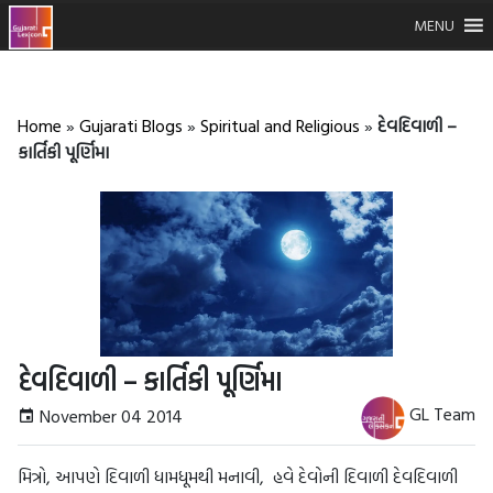
MENU
Home
»
Gujarati Blogs
»
Spiritual and Religious
»
દેવદિવાળી –
કાર્તિકી પૂર્ણિમા
દેવદિવાળી – કાર્તિકી પૂર્ણિમા
GL Team
November 04 2014
મિત્રો, આપણે દિવાળી ધામધૂમથી મનાવી, હવે દેવોની દિવાળી દેવદિવાળી