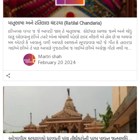
માતૃભાષા અને રતિલાલ ચંદરયા (Ratilal Chandaria)
શીખવ્યા વગર જ જે આવડી જાય તે માતૃભાષા. કોઈપણ બાળક જન્મે અને થોડું
ઘણું બોલવાનું શીખે ત્યારે એના મોંમાથી પહેલો શબ્દ નીકળે એ હોય છે મા અથવા
મમ એટલે કે ખાવાનું. વળી આપણે બાળકને સૂવડાવવા માટે જે ગીત કે હાલરડાં
ગાઈએ છીએ તે પણ આપણે ગુજરાતીમાં જ ગાઈએ છીએ અંગ્રેજી ગીતો નથી ગાતા.
આમ બાળકને […]
Maitri shah
February 20 2024
ઓગણીસ કલ્યાણકો ધરાવતી પાંચ તીર્થંકરોની પરમ પાવન જન્મભૂમિ – અયોધ્યા (Ayodhya)