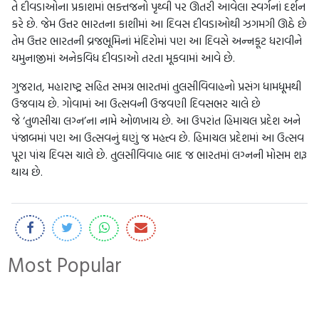
તે દીવડાઓના પ્રકાશમાં ભક્તજનો પૃથ્વી પર ઊતરી આવેલા સ્વર્ગનાં દર્શન
કરે છે. જેમ ઉત્તર ભારતના કાશીમાં આ દિવસ દીવડાઓથી ઝગમગી ઊઠે છે
તેમ ઉત્તર ભારતની વ્રજભૂમિનાં મંદિરોમાં પણ આ દિવસે અન્નકૂટ ધરાવીને
યમુનાજીમાં અનેકવિધ દીવડાઓ તરતા મૂકવામાં આવે છે.
ગુજરાત, મહારાષ્ટ્ર સહિત સમગ્ર ભારતમાં તુલસીવિવાહનો પ્રસંગ ધામધૂમથી
ઉજવાય છે. ગોવામાં આ ઉત્સવની ઉજવણી દિવસભર ચાલે છે
જે ‘તુળસીચા લગ્ન’ના નામે ઓળખાય છે. આ ઉપરાંત હિમાચલ પ્રદેશ અને
પંજાબમાં પણ આ ઉત્સવનું ઘણું જ મહત્ત્વ છે. હિમાચલ પ્રદેશમાં આ ઉત્સવ
પૂરા પાંચ દિવસ ચાલે છે. તુલસીવિવાહ બાદ જ ભારતમાં લગ્નની મોસમ શરૂ
થાય છે.
Most Popular