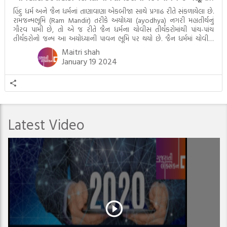
હિંદુ ધર્મ અને જૈન ધર્મનાં તાણાવાણા એકબીજા સાથે પ્રગાઢ રીતે સંકળાયેલા છે.
રામજન્મભૂમિ (Ram Mandir) તરીકે અયોધ્યા (ayodhya) નગરી મહાતીર્થનું
ગૌરવ પામી છે, તો એ જ રીતે જૈન ધર્મના ચોવીસ તીર્થંકરોમાંથી પાંચ-પાંચ
તીર્થંકરોનો જન્મ આ અયોધ્યાની પાવન ભૂમિ પર થયો છે. જૈન ધર્મમાં ચોવીસ
તીર્થંકરોમાંથી પાંચ-પાંચ તીર્થંકરોનાં કલ્યાણકો અહીં આવ્યાં છે. દરેક તીર્થંકરના
Maitri shah
જીવનની ચ્યવન(માતાના […]
January 19 2024
Latest Video