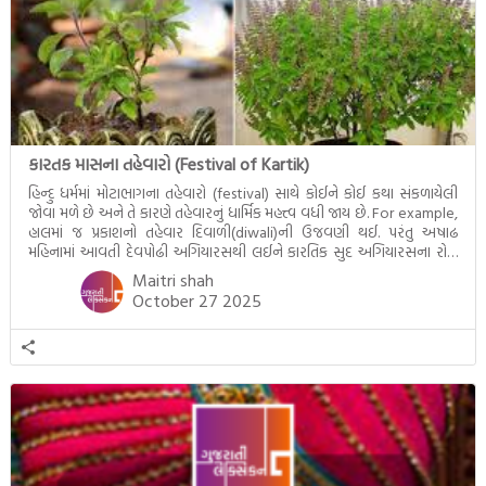
પરિપાક જોવા મળે […]
કારતક માસના તહેવારો (Festival of Kartik)
હિન્દુ ધર્મમાં મોટાભાગના તહેવારો (festival) સાથે કોઈને કોઈ કથા સંકળાયેલી
જોવા મળે છે અને તે કારણે તહેવારનું ધાર્મિક મહત્ત્વ વધી જાય છે. For example,
હાલમાં જ પ્રકાશનો તહેવાર દિવાળી(diwali)ની ઉજવણી થઈ. પરંતુ અષાઢ
મહિનામાં આવતી દેવપોઢી અગિયારસથી લઈને કારતિક સુદ અગિયારસના રોજ
આવતી દેવ ઊઠી અગિયારસ વચ્ચે મોટેભાગે યજ્ઞોપવીત સંસ્કાર, લગ્ન,
Maitri shah
દીક્ષાગ્રહણ, યજ્ઞ, ગૃહપ્રવેશ જેવા […]
October 27 2025