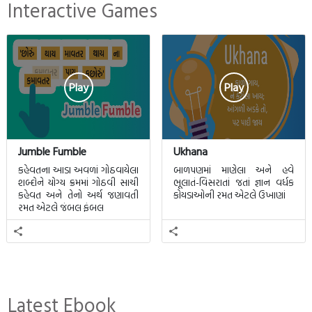
Interactive Games
Play
Play
Jumble Fumble
Ukhana
કહેવતના આડા અવળાં ગોઠવાયેલા
બાળપણમાં માણેલા અને હવે
શબ્દોને યોગ્ય ક્રમમાં ગોઠવી સાચી
ભૂલાતં-વિસરાતાં જતાં જ્ઞાન વર્ધક
કહેવત અને તેનો અર્થ જણાવતી
કોયડાઓની રમત એટલે ઉખાણાં
રમત એટલે જંબલ ફંબલ
Latest Ebook