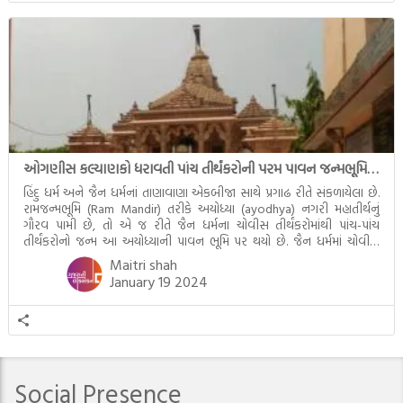
ઓગણીસ કલ્યાણકો ધરાવતી પાંચ તીર્થંકરોની પરમ પાવન જન્મભૂમિ – અયોધ્યા (Ayodhya)
હિંદુ ધર્મ અને જૈન ધર્મનાં તાણાવાણા એકબીજા સાથે પ્રગાઢ રીતે સંકળાયેલા છે.
રામજન્મભૂમિ (Ram Mandir) તરીકે અયોધ્યા (ayodhya) નગરી મહાતીર્થનું
ગૌરવ પામી છે, તો એ જ રીતે જૈન ધર્મના ચોવીસ તીર્થંકરોમાંથી પાંચ-પાંચ
તીર્થંકરોનો જન્મ આ અયોધ્યાની પાવન ભૂમિ પર થયો છે. જૈન ધર્મમાં ચોવીસ
તીર્થંકરોમાંથી પાંચ-પાંચ તીર્થંકરોનાં કલ્યાણકો અહીં આવ્યાં છે. દરેક તીર્થંકરના
Maitri shah
જીવનની ચ્યવન(માતાના […]
January 19 2024
Social Presence