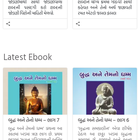
જોડણીમાંથી સાચી જોડણીવાળા
શબ્દોને યોગ્ય ક્રમમાં ગોઠવી સાચી
શબ્દની પસંદગી કરો શબ્દની
કહેવત અને તેનો અર્થ જણાવતી
જોડણી વિશેની માહિતી મેળવો.
રમત એટલે જંબલ ફંબલ
Latest Ebook
બુદ્ધ અને તેનો ધમ્મ – ભાગ 7
બુદ્ધ અને તેનો ધમ્મ – ભાગ 6
બુદ્ધ અને તેમનો ધમ્મ’ ગ્રંથના આ
‘બુદ્ધના સમકાલીન’ એવા શીર્ષક
સાતમાં ખંડમાં ત્રણ ભાગ છે. પ્રથમ
હેઠળ આ છઠ્ઠા ખંડમાં બુદ્ધના
ભાગમાં ‘મહાન પરિવ્રાજકની અંતિમ
સમયમાં જે રાજાઓ અને અન્ય