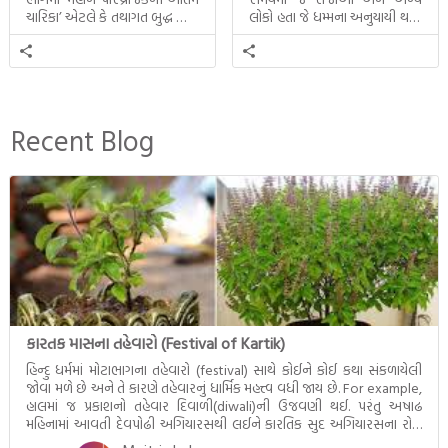
ચારિકા’ એટલે કે તથાગત બુદ્ધ સાથે
લોકો હતા જે ધમ્મના અનુયાયી થયા.
સતત પરિભ્રમણ કરતા સહચારીઓ
તેમનો અને બુદ્ધ વચ્ચે થયેલો
સાથે ફરી એકવારની
સત્સંગ વીશે જાણકારી મળે છે.
મુલાકાત, બીજા ભાગમાં તથાગતે
વૈશાલીથી વિદાય લીધી તે
અને ત્રીજા ભાગમાં તથાગતે
બનાવેલા ધમ્મને જ પોતાના
Recent Blog
ઉત્તરાધિકારી તરીકે સ્થાપે છે તે
દૃશ્યો અંકિત થયાં છે. ટૂંકમાં બુદ્ધનાં
જીવનના અંતિમ દિવસોની યાત્રાનો
પરિપાક જોવા મળે […]
કારતક માસના તહેવારો (Festival of Kartik)
હિન્દુ ધર્મમાં મોટાભાગના તહેવારો (festival) સાથે કોઈને કોઈ કથા સંકળાયેલી
જોવા મળે છે અને તે કારણે તહેવારનું ધાર્મિક મહત્ત્વ વધી જાય છે. For example,
હાલમાં જ પ્રકાશનો તહેવાર દિવાળી(diwali)ની ઉજવણી થઈ. પરંતુ અષાઢ
મહિનામાં આવતી દેવપોઢી અગિયારસથી લઈને કારતિક સુદ અગિયારસના રોજ
આવતી દેવ ઊઠી અગિયારસ વચ્ચે મોટેભાગે યજ્ઞોપવીત સંસ્કાર, લગ્ન,