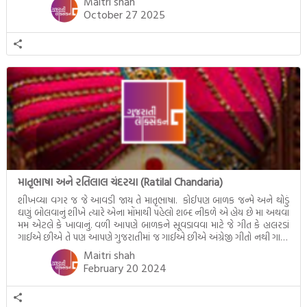
Maitri shah
દીક્ષાગ્રહણ, યજ્ઞ, ગૃહપ્રવેશ જેવા […]
October 27 2025
માતૃભાષા અને રતિલાલ ચંદરયા (Ratilal Chandaria)
શીખવ્યા વગર જ જે આવડી જાય તે માતૃભાષા. કોઈપણ બાળક જન્મે અને થોડું
ઘણું બોલવાનું શીખે ત્યારે એના મોંમાથી પહેલો શબ્દ નીકળે એ હોય છે મા અથવા
મમ એટલે કે ખાવાનું. વળી આપણે બાળકને સૂવડાવવા માટે જે ગીત કે હાલરડાં
ગાઈએ છીએ તે પણ આપણે ગુજરાતીમાં જ ગાઈએ છીએ અંગ્રેજી ગીતો નથી ગાતા.
આમ બાળકને […]
Maitri shah
February 20 2024