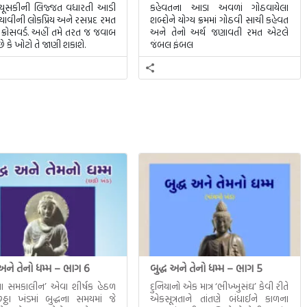
 ચૂસકીની લિજ્જત વધારતી આડી
કહેવતના આડા અવળાં ગોઠવાયેલા
ાવીની લોકપ્રિય અને રસપ્રદ રમત
શબ્દોને યોગ્ય ક્રમમાં ગોઠવી સાચી કહેવત
ક્રોસવર્ડ. અહીં તમે તરત જ જવાબ
અને તેનો અર્થ જણાવતી રમત એટલે
ે કે ખોટો તે જાણી શકાશે.
જંબલ ફંબલ
 અને તેનો ધમ્મ – ભાગ 6
બુદ્ધ અને તેનો ધમ્મ – ભાગ 5
ધના સમકાલીન’ એવા શીર્ષક હેઠળ
દુનિયાનો એક માત્ર ‘ભીખ્ખુસંઘ’ કેવી રીતે
ઠા ખંડમાં બુદ્ધના સમયમાં જે
એકસૂત્રતાને તાંતણે બંધાઈને કાળના