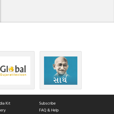
ia Kit
Subscribe
lery
FAQ & Help