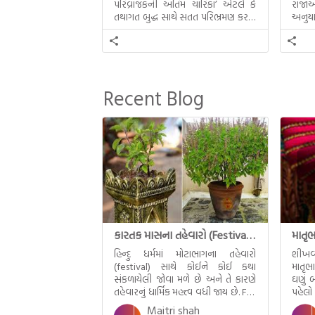
પરિવ્રાજકની અંતિમ ચારિકા’ એટલે કે
રાજાઓ
તથાગત બુદ્ધ સાથે સતત પરિભ્રમણ કરતા
અનુયા
સહચારીઓ સાથે ફરી એકવારની
થયેલો 
મુલાકાત, બીજા ભાગમાં તથાગતે
વૈશાલીથી વિદાય લીધી તે અને ત્રીજા
ભાગમાં તથાગતે બનાવેલા ધમ્મને જ
પોતાના ઉત્તરાધિકારી તરીકે સ્થાપે છે તે
Recent Blog
દૃશ્યો અંકિત થયાં છે. ટૂંકમાં બુદ્ધનાં
જીવનના અંતિમ દિવસોની યાત્રાનો
પરિપાક જોવા મળે […]
કારતક માસના તહેવારો (Festival of Kartik)
હિન્દુ ધર્મમાં મોટાભાગના તહેવારો
શીખવ
(festival) સાથે કોઈને કોઈ કથા
માતૃભ
સંકળાયેલી જોવા મળે છે અને તે કારણે
ઘણું બ
તહેવારનું ધાર્મિક મહત્ત્વ વધી જાય છે. For
પહેલો
example, હાલમાં જ પ્રકાશનો તહેવાર
મમ એ
Maitri shah