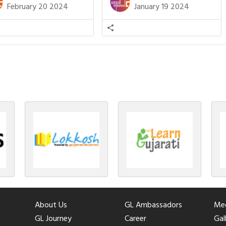
ને સૂવડાવવા માટે જે ગીત કે
ચોવીસ તીર્થંકરોમાંથી પાંચ-પાંચ
February 20 2024
January 19 2024
ડાં ગાઈએ છીએ તે પણ આપણે
તીર્થંકરોનો જન્મ આ અયોધ્યાની પાવન
તીમાં જ ગાઈએ છીએ અંગ્રેજી ગીતો
ભૂમિ પર થયો છે. જૈન ધર્મમાં ચોવીસ
ાતા. આમ બાળકને […]
તીર્થંકરોમાંથી પાંચ-પાંચ તીર્થંકરોનાં
કલ્યાણકો અહીં આવ્યાં છે. દરેક
તીર્થંકરના જીવનની ચ્યવન(માતાના […]
About Us
GL Ambassadors
Med
GL Journey
Career
Gal