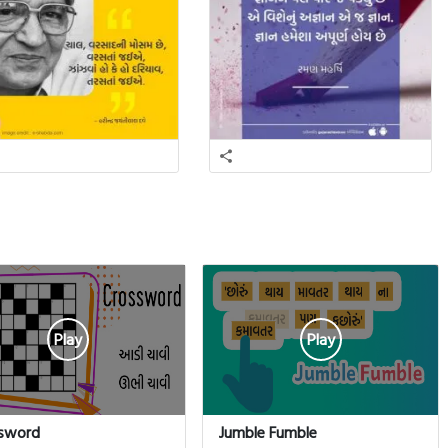
Play
Play
sword
Jumble Fumble