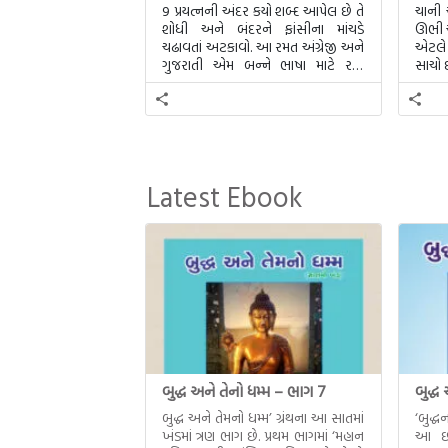
9 પ્રયત્નની અંદર કયો શબ્દ આપેલ છે તે
ચાની
શોધી અને બંદરને ફાંસીના માંચડે
ઊભી ચ
ચઢાવતાં અટકાવો. આ રમત અંગ્રેજી અને
એટલે 
ગુજરાતી એમ બન્ને ભાષા માટે રમી
સાચો છ
શકાશે.
Latest Ebook
બુદ્ધ અને તેનો ધમ્મ – ભાગ 7
બુદ્ધ
બુદ્ધ અને તેમનો ધમ્મ’ ગ્રંથના આ સાતમાં
‘બુદ્
ખંડમાં ત્રણ ભાગ છે. પ્રથમ ભાગમાં ‘મહાન
આ છઠ્