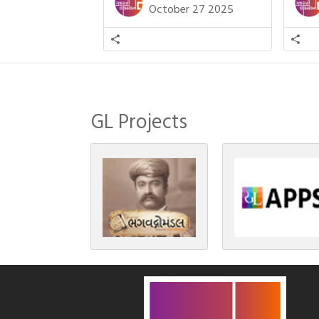
દિવાળી(diwali)ની ઉજવણી થઈ. પરંતુ
બાળક
October 27 2025
અષાઢ મહિનામાં આવતી દેવપોઢી
હાલર
અગિયારસથી લઈને કારતિક સુદ
ગુજરા
અગિયારસના રોજ આવતી દેવ ઊઠી
નથી ગ
અગિયારસ વચ્ચે મોટેભાગે યજ્ઞોપવીત
સંસ્કાર, લગ્ન, દીક્ષાગ્રહણ, યજ્ઞ, ગૃહપ્રવેશ
જેવા […]
GL Projects