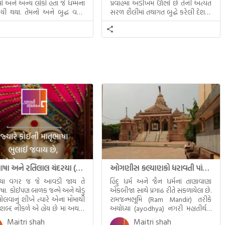
 અને અન્ય લોકો હતા જે ધમ્મના
પ્રવાહમાં અડીખમ ઊભો છે તેની અત્યંત
યી થયા. તેમનો અને બુદ્ધ વચ્ચે
સરળ શૈલીમાં તથાગત બુદ્ધે કરેલી દેશના
સત્સંગ વીશે જાણકારી મળે છે.
સમાવતો મૂલ્યવાન ગ્રંથ એટલે બુદ્ધ અને
તેનો ધમ્મ.
માતૃભાષા અને રતિલાલ ચંદરયા (Ratilal Chandaria)
ઓગણીસ કલ્યાણકો ધરાવતી પાંચ તીર્થંકરોની પરમ પાવન જન્મભૂમિ – અયોધ્યા (Ayodhya)
્યા વગર જ જે આવડી જાય તે
હિંદુ ધર્મ અને જૈન ધર્મનાં તાણાવાણા
ાષા. કોઈપણ બાળક જન્મે અને થોડું
એકબીજા સાથે પ્રગાઢ રીતે સંકળાયેલા છે.
ોલવાનું શીખે ત્યારે એના મોંમાથી
રામજન્મભૂમિ (Ram Mandir) તરીકે
 શબ્દ નીકળે એ હોય છે મા અથવા
અયોધ્યા (ayodhya) નગરી મહાતીર્થનું
ટલે કે ખાવાનું. વળી આપણે
ગૌરવ પામી છે, તો એ જ રીતે જૈન ધર્મના
Maitri shah
Maitri shah